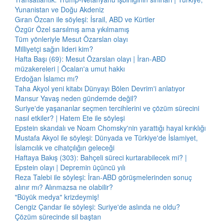
Yunanistan ve Doğu Akdeniz
Gıran Özcan ile söyleşi: İsrail, ABD ve Kürtler
Özgür Özel sarsılmış ama yıkılmamış
Tüm yönleriyle Mesut Özarslan olayı
Milliyetçi sağın lideri kim?
Hafta Başı (69): Mesut Özarslan olayı | İran-ABD
müzakereleri | Öcalan'a umut hakkı
Erdoğan İslamcı mı?
Taha Akyol yeni kitabı Dünyayı Bölen Devrim'i anlatıyor
Mansur Yavaş neden gündemde değil?
Suriye'de yaşananlar seçmen tercihlerini ve çözüm sürecini
nasıl etkiler? | Hatem Ete ile söyleşi
Epstein skandalı ve Noam Chomsky'nin yarattığı hayal kırıklığı
Mustafa Akyol ile söyleşi: Dünyada ve Türkiye'de İslamiyet,
İslamcılık ve cihatçılığın geleceği
Haftaya Bakış (303): Bahçeli süreci kurtarabilecek mi? |
Epstein olayı | Depremin üçüncü yılı
Reza Talebi ile söyleşi: İran-ABD görüşmelerinden sonuç
alınır mı? Alınmazsa ne olabilir?
"Büyük medya" krizdeymiş!
Cengiz Çandar ile söyleşi: Suriye'de aslında ne oldu?
Çözüm sürecinde sil baştan