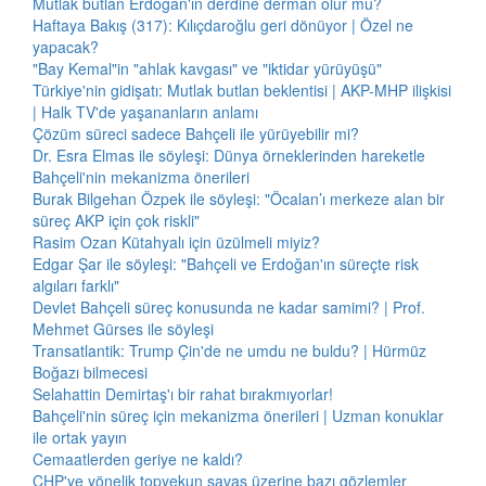
Mutlak butlan Erdoğan'ın derdine derman olur mu?
Haftaya Bakış (317): Kılıçdaroğlu geri dönüyor | Özel ne
yapacak?
"Bay Kemal"in "ahlak kavgası" ve "iktidar yürüyüşü"
Türkiye'nin gidişatı: Mutlak butlan beklentisi | AKP-MHP ilişkisi
| Halk TV'de yaşananların anlamı
Çözüm süreci sadece Bahçeli ile yürüyebilir mi?
Dr. Esra Elmas ile söyleşi: Dünya örneklerinden hareketle
Bahçeli'nin mekanizma önerileri
Burak Bilgehan Özpek ile söyleşi: "Öcalan’ı merkeze alan bir
süreç AKP için çok riskli"
Rasim Ozan Kütahyalı için üzülmeli miyiz?
Edgar Şar ile söyleşi: "Bahçeli ve Erdoğan'ın süreçte risk
algıları farklı"
Devlet Bahçeli süreç konusunda ne kadar samimi? | Prof.
Mehmet Gürses ile söyleşi
Transatlantik: Trump Çin'de ne umdu ne buldu? | Hürmüz
Boğazı bilmecesi
Selahattin Demirtaş'ı bir rahat bırakmıyorlar!
Bahçeli'nin süreç için mekanizma önerileri | Uzman konuklar
ile ortak yayın
Cemaatlerden geriye ne kaldı?
CHP'ye yönelik topyekun savaş üzerine bazı gözlemler