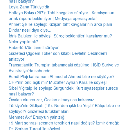
nasıl bakıyor?
Leyla Zana Türkiye'dir
Haftaya Bakış (297): Taht kavgaları sürüyor | Komisyonun
ortak raporu bekleniyor | Medyaya operasyonlar
Ahmet Şık ile söyleşi: Kızışan taht kavgalarının arka planı
Dindar nesil diye diye...
İdris Baluken ile söyleşi: Süreç beklentileri karşılıyor mu?
Neler yapılmalı?
Habertürk'ün laneti sürüyor
Gazeteci Çiğdem Toker son kitabı Devletin Cebinden'i
anlatıyor
Transatlantik: Trump'ın tabanındaki çözülme | IŞİD Suriye ve
Avustralya'da sahnede
Bondi Plajı kahramanı Ahmed el Ahmed bize ne söylüyor?
CHP'nin önü açık mı? Muzaffer Ayhan Kara ile söyleşi
Sibel Yiğitalp ile söyleşi: Sürgündeki Kürt siyasetçiler sürece
nasıl bakıyor?
Öcalan olunca zor, Öcalan olmayınca imkansız
Türkiye'nin Gidişatı (15): Nerden çıktı bu Yeşil? Bütçe bize ne
söylüyor? Gazeteci tutuklamaları
Mehmet Akif Ersoy'un yalnızlığı
19 Mart sonrası seçmen tercihleri nasıl değişti? İzmir örneği:
Dr. Serkan Turgut ile söyleşi