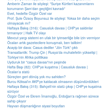
Amberin Zaman ile söyleşi: "Suriye Kürtleri kazanımlarını
korumanın Şam'dan geçtiğini kavradı"
Evet, hedefte Özgür Özel var
Prof. Şule Özsoy Boyunsuz ile söyleşi: Yoksa bir daha seçim
olmayacak mı?
Haftaya Bakış (316): Casusluk davası | CHP'ye saldırılar
tırmanıyor | Halk TV olayı
Mevcut yargı sistemi en ufak bir iyimserliğe bile izin vermiyor
Öcalan artık gazetecilere konuşmalı, ben talibim!
Acayip bir dava: Casus dediler "Jön Türk" çıktı
Transatlantik: Trump-Çin | Rusya'da muhalefetin yükselişi |
Türkiye'nin Afrika politikası
Uyduruk bir "casus davası"nın peşinde
Hafta Başı (82): CHP'ye kuşatma | Casusluk davası |
Öcalan'a statü
Süreçten geri dönüş yok mu sahiden?
Burcu Köksal'ın AKP'ye katılacak olmasının düşündürdükleri
Haftaya Bakış (315): Bahçeli'nin statü çıkışı | CHP'ye kuşatma
sürüyor
Özgür Özel ve Ekrem İmamoğlu, Erdoğan'a rağmen sürece
sahip çıkıyor
Hayvan düşmanlığının siyasi boyutları