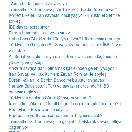
"Varsa bir belgesi gitsin yargıya"
Transatlantik: İran savaşı ve Türkiye | Sırada Küba mı var?
Körfez ülkeleri İran savaşını nasıl yaşıyor? | Yusuf el Şerif ile
söyleşi
İBB davası sertleşiyor
Ekrem İmamoğlu'nun zorlu sınavı
Hafta Başı (74): Sırada Türkiye mi var? İBB davasının anlamı
Türkiye'nin Gidişatı (18): Savaş uzarsa neler olur? İBB Davası
ve hukuk
Ali Şeriati'ye saldırılar ya da Türkiye'de İslamcı düşüncenin
yükseliş ve çöküşü
Ankara savaşa dahil olmamak için elinden geleni yapıyor
İran Savaşı ve Irak Kürtleri: Zıryan Rojhılati ile söyleşi
Duran Kalkan ile Devlet Bahçeli'yi buluşturan savaş
Haftaya Bakış (307): Türkiye savaşın neresinde? | İBB
davasının gidişatı
Türkiye'de sahiden Sünni-Şii ayrımı yok mu?
İran rejimi çöker mi? İsrail bölgenin egemen gücü olur mu? |
Prof. Hamit Bozarslan ile söyleşi
Erdoğan'ın yurtta barışa ne zaman ihtiyacı olacak?
Transatlantik: İran savaşının gidişatı | Halkbank davası tatlıya
bağlanıyor