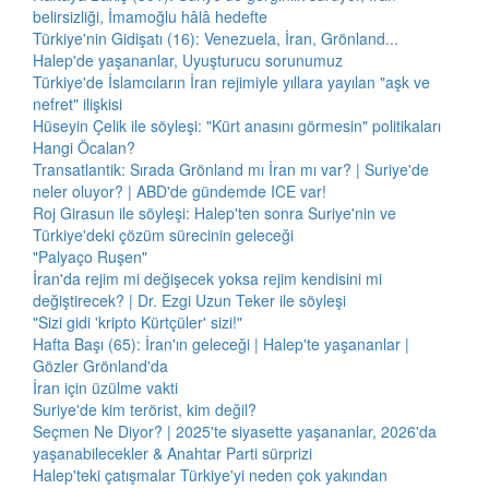
belirsizliği, İmamoğlu hâlâ hedefte
Türkiye'nin Gidişatı (16): Venezuela, İran, Grönland...
Halep'de yaşananlar, Uyuşturucu sorunumuz
Türkiye'de İslamcıların İran rejimiyle yıllara yayılan "aşk ve
nefret" ilişkisi
Hüseyin Çelik ile söyleşi: "Kürt anasını görmesin" politikaları
Hangi Öcalan?
Transatlantik: Sırada Grönland mı İran mı var? | Suriye'de
neler oluyor? | ABD'de gündemde ICE var!
Roj Girasun ile söyleşi: Halep'ten sonra Suriye'nin ve
Türkiye'deki çözüm sürecinin geleceği
"Palyaço Ruşen"
İran'da rejim mi değişecek yoksa rejim kendisini mi
değiştirecek? | Dr. Ezgi Uzun Teker ile söyleşi
"Sizi gidi 'kripto Kürtçüler' sizi!"
Hafta Başı (65): İran'ın geleceği | Halep'te yaşananlar |
Gözler Grönland'da
İran için üzülme vakti
Suriye'de kim terörist, kim değil?
Seçmen Ne Diyor? | 2025'te siyasette yaşananlar, 2026'da
yaşanabilecekler & Anahtar Parti sürprizi
Halep'teki çatışmalar Türkiye'yi neden çok yakından