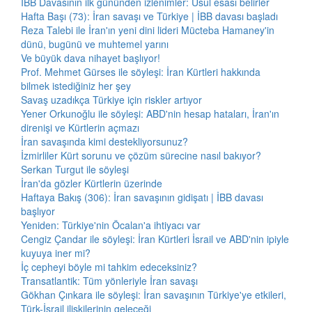
İBB Davasının ilk gününden izlenimler: Usul esası belirler
Hafta Başı (73): İran savaşı ve Türkiye | İBB davası başladı
Reza Talebi ile İran'ın yeni dini lideri Mücteba Hamaney'in
dünü, bugünü ve muhtemel yarını
Ve büyük dava nihayet başlıyor!
Prof. Mehmet Gürses ile söyleşi: İran Kürtleri hakkında
bilmek istediğiniz her şey
Savaş uzadıkça Türkiye için riskler artıyor
Yener Orkunoğlu ile söyleşi: ABD'nin hesap hataları, İran'ın
direnişi ve Kürtlerin açmazı
İran savaşında kimi destekliyorsunuz?
İzmirliler Kürt sorunu ve çözüm sürecine nasıl bakıyor?
Serkan Turgut ile söyleşi
İran'da gözler Kürtlerin üzerinde
Haftaya Bakış (306): İran savaşının gidişatı | İBB davası
başlıyor
Yeniden: Türkiye'nin Öcalan'a ihtiyacı var
Cengiz Çandar ile söyleşi: İran Kürtleri İsrail ve ABD'nin ipiyle
kuyuya iner mi?
İç cepheyi böyle mi tahkim edeceksiniz?
Transatlantik: Tüm yönleriyle İran savaşı
Gökhan Çınkara ile söyleşi: İran savaşının Türkiye'ye etkileri,
Türk-İsrail ilişkilerinin geleceği