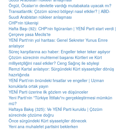
Örgüt, Öcalan'ın devletle vardığı mutabakata uyacak mı?
Transatlantik: Çözüm süreci bölgeyi nasıl etkiler? | ABD-
Suudi Arabistan nükleer anlaşması
CHP'nin tükenişi
Hafta Başı (92): CHP'nin figüranları | YENİ Parti start verdi |
Çerçeve yasa Meclis'te
YENİ Parti'nin yol haritası: Genel Sekreter Yunus Emre
anlatıyor
Süreç karşıtlarına acı haber: Engeller teker teker aşılıyor
Çözüm sürecinin muhtemel başarısı Kürtleri ve Kürt
milliyetçiliğini nasıl etkiler? Ceng Sağnıç ile söyleşi
Remzi Kartal anlatıyor: Sürgündeki Kürt siyasetçiler dönüş
hazırlığında
YENİ Parti’nin önündeki fırsatlar ve engeller | Uzman
konuklarla ortak yayın
YENİ Parti üzerine ilk gözlem ve düşünceler
Yeni Parti'nin "Türkiye İttifakı"nı gerçekleştirmesi mümkün
mü?
Haftaya Bakış (325): Ve YENİ Parti kuruldu | Çözüm
sürecinde çözüme doğru
Önce sürgündeki Kürt siyasetçiler dönecek
Yeni ana muhalefet partisini beklerken