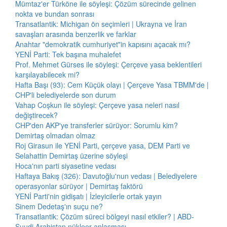
Mümtaz'er Türköne ile söyleşi: Çözüm sürecinde gelinen
nokta ve bundan sonrası
Transatlantik: Michigan ön seçimleri | Ukrayna ve İran
savaşları arasında benzerlik ve farklar
Anahtar "demokratik cumhuriyet"in kapısını açacak mı?
YENİ Parti: Tek başına muhalefet
Prof. Mehmet Gürses ile söyleşi: Çerçeve yasa beklentileri
karşılayabilecek mi?
Hafta Başı (93): Cem Küçük olayı | Çerçeve Yasa TBMM'de |
CHP'li belediyelerde son durum
Vahap Coşkun ile söyleşi: Çerçeve yasa neleri nasıl
değiştirecek?
CHP'den AKP'ye transferler sürüyor: Sorumlu kim?
Demirtaş olmadan olmaz
Roj Girasun ile YENİ Parti, çerçeve yasa, DEM Parti ve
Selahattin Demirtaş üzerine söyleşi
Hoca'nın parti siyasetine vedası
Haftaya Bakış (326): Davutoğlu'nun vedası | Belediyelere
operasyonlar sürüyor | Demirtaş faktörü
YENİ Parti'nin gidişatı | İzleyicilerle ortak yayın
Sinem Dedetaş'ın suçu ne?
Transatlantik: Çözüm süreci bölgeyi nasıl etkiler? | ABD-
Suudi Arabistan nükleer anlaşması