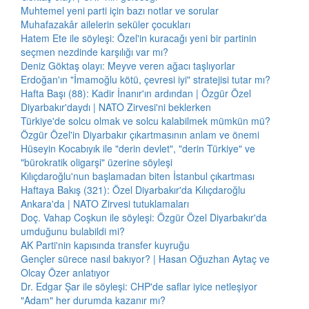
Muhtemel yeni parti için bazı notlar ve sorular
Muhafazakâr ailelerin seküler çocukları
Hatem Ete ile söyleşi: Özel'in kuracağı yeni bir partinin
seçmen nezdinde karşılığı var mı?
Deniz Göktaş olayı: Meyve veren ağacı taşlıyorlar
Erdoğan'ın "İmamoğlu kötü, çevresi iyi" stratejisi tutar mı?
Hafta Başı (88): Kadir İnanır'ın ardından | Özgür Özel
Diyarbakır'daydı | NATO Zirvesi'ni beklerken
Türkiye'de solcu olmak ve solcu kalabilmek mümkün mü?
Özgür Özel'in Diyarbakır çıkartmasının anlam ve önemi
Hüseyin Kocabıyık ile "derin devlet", "derin Türkiye" ve
"bürokratik oligarşi" üzerine söyleşi
Kılıçdaroğlu'nun başlamadan biten İstanbul çıkartması
Haftaya Bakış (321): Özel Diyarbakır'da Kılıçdaroğlu
Ankara'da | NATO Zirvesi tutuklamaları
Doç. Vahap Coşkun ile söyleşi: Özgür Özel Diyarbakır'da
umduğunu bulabildi mi?
AK Parti'nin kapısında transfer kuyruğu
Gençler sürece nasıl bakıyor? | Hasan Oğuzhan Aytaç ve
Olcay Özer anlatıyor
Dr. Edgar Şar ile söyleşi: CHP'de saflar iyice netleşiyor
"Adam" her durumda kazanır mı?