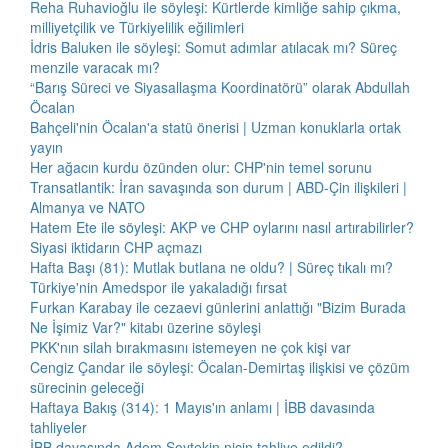
Reha Ruhavioğlu ile söyleşi: Kürtlerde kimliğe sahip çıkma,
milliyetçilik ve Türkiyelilik eğilimleri
İdris Baluken ile söyleşi: Somut adımlar atılacak mı? Süreç
menzile varacak mı?
“Barış Süreci ve Siyasallaşma Koordinatörü” olarak Abdullah
Öcalan
Bahçeli'nin Öcalan'a statü önerisi | Uzman konuklarla ortak
yayın
Her ağacın kurdu özünden olur: CHP'nin temel sorunu
Transatlantik: İran savaşında son durum | ABD-Çin ilişkileri |
Almanya ve NATO
Hatem Ete ile söyleşi: AKP ve CHP oylarını nasıl artırabilirler?
Siyasi iktidarın CHP açmazı
Hafta Başı (81): Mutlak butlana ne oldu? | Süreç tıkalı mı?
Türkiye'nin Amedspor ile yakaladığı fırsat
Furkan Karabay ile cezaevi günlerini anlattığı "Bizim Burada
Ne İşimiz Var?" kitabı üzerine söyleşi
PKK'nın silah bırakmasını istemeyen ne çok kişi var
Cengiz Çandar ile söyleşi: Öcalan-Demirtaş ilişkisi ve çözüm
sürecinin geleceği
Haftaya Bakış (314): 1 Mayıs'ın anlamı | İBB davasında
tahliyeler
İBB davasında Adem Soytekin niçin tahliye edildi?