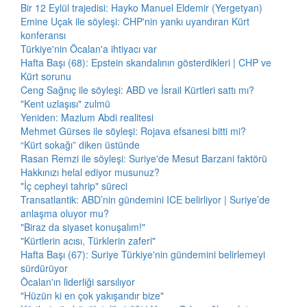
Bir 12 Eylül trajedisi: Hayko Manuel Eldemir (Yergetyan)
Emine Uçak ile söyleşi: CHP'nin yankı uyandıran Kürt
konferansı
Türkiye'nin Öcalan'a ihtiyacı var
Hafta Başı (68): Epstein skandalının gösterdikleri | CHP ve
Kürt sorunu
Ceng Sağnıç ile söyleşi: ABD ve İsrail Kürtleri sattı mı?
"Kent uzlaşısı" zulmü
Yeniden: Mazlum Abdi realitesi
Mehmet Gürses ile söyleşi: Rojava efsanesi bitti mi?
“Kürt sokağı” diken üstünde
Rasan Remzi ile söyleşi: Suriye'de Mesut Barzani faktörü
Hakkınızı helal ediyor musunuz?
"İç cepheyi tahrip" süreci
Transatlantik: ABD’nin gündemini ICE belirliyor | Suriye’de
anlaşma oluyor mu?
"Biraz da siyaset konuşalım!"
"Kürtlerin acısı, Türklerin zaferi"
Hafta Başı (67): Suriye Türkiye'nin gündemini belirlemeyi
sürdürüyor
Öcalan'ın liderliği sarsılıyor
"Hüzün ki en çok yakışandır bize"