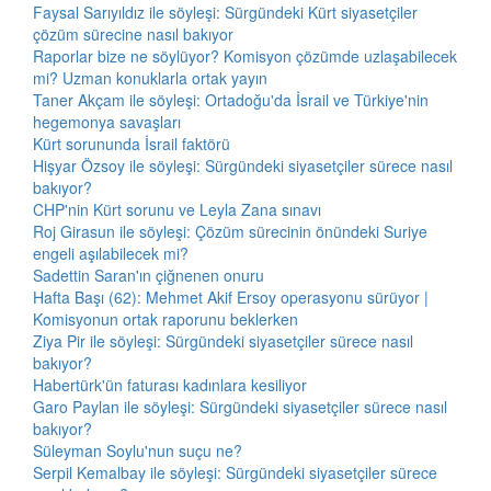
Faysal Sarıyıldız ile söyleşi: Sürgündeki Kürt siyasetçiler
çözüm sürecine nasıl bakıyor
Raporlar bize ne söylüyor? Komisyon çözümde uzlaşabilecek
mi? Uzman konuklarla ortak yayın
Taner Akçam ile söyleşi: Ortadoğu'da İsrail ve Türkiye'nin
hegemonya savaşları
Kürt sorununda İsrail faktörü
Hişyar Özsoy ile söyleşi: Sürgündeki siyasetçiler sürece nasıl
bakıyor?
CHP'nin Kürt sorunu ve Leyla Zana sınavı
Roj Girasun ile söyleşi: Çözüm sürecinin önündeki Suriye
engeli aşılabilecek mi?
Sadettin Saran'ın çiğnenen onuru
Hafta Başı (62): Mehmet Akif Ersoy operasyonu sürüyor |
Komisyonun ortak raporunu beklerken
Ziya Pir ile söyleşi: Sürgündeki siyasetçiler sürece nasıl
bakıyor?
Habertürk'ün faturası kadınlara kesiliyor
Garo Paylan ile söyleşi: Sürgündeki siyasetçiler sürece nasıl
bakıyor?
Süleyman Soylu'nun suçu ne?
Serpil Kemalbay ile söyleşi: Sürgündeki siyasetçiler sürece