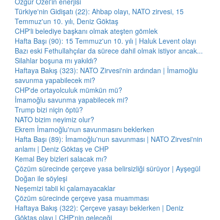
Özgür Özel'in enerjisi
Türkiye'nin Gidişatı (22): Ahbap olayı, NATO zirvesi, 15
Temmuz'un 10. yılı, Deniz Göktaş
CHP'li belediye başkanı olmak ateşten gömlek
Hafta Başı (90): 15 Temmuz'un 10. yılı | Haluk Levent olayı
Bazı eski Fethullahçılar da sürece dahil olmak istiyor ancak...
Silahlar boşuna mı yakıldı?
Haftaya Bakış (323): NATO Zirvesi'nin ardından | İmamoğlu
savunma yapabilecek mi?
CHP'de ortayolculuk mümkün mü?
İmamoğlu savunma yapabilecek mi?
Trump bizi niçin öptü?
NATO bizim neyimiz olur?
Ekrem İmamoğlu'nun savunmasını beklerken
Hafta Başı (89): İmamoğlu'nun savunması | NATO Zirvesi'nin
anlamı | Deniz Göktaş ve CHP
Kemal Bey bizleri salacak mı?
Çözüm sürecinde çerçeve yasa belirsizliği sürüyor | Ayşegül
Doğan ile söyleşi
Neşemizi tabii ki çalamayacaklar
Çözüm sürecinde çerçeve yasa muamması
Haftaya Bakış (322): Çerçeve yasayı beklerken | Deniz
Göktaş olayı | CHP'nin geleceği