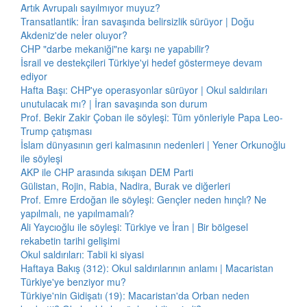
Artık Avrupalı sayılmıyor muyuz?
Transatlantik: İran savaşında belirsizlik sürüyor | Doğu
Akdeniz'de neler oluyor?
CHP "darbe mekaniği"ne karşı ne yapabilir?
İsrail ve destekçileri Türkiye'yi hedef göstermeye devam
ediyor
Hafta Başı: CHP'ye operasyonlar sürüyor | Okul saldırıları
unutulacak mı? | İran savaşında son durum
Prof. Bekir Zakir Çoban ile söyleşi: Tüm yönleriyle Papa Leo-
Trump çatışması
İslam dünyasının geri kalmasının nedenleri | Yener Orkunoğlu
ile söyleşi
AKP ile CHP arasında sıkışan DEM Parti
Gülistan, Rojin, Rabia, Nadira, Burak ve diğerleri
Prof. Emre Erdoğan ile söyleşi: Gençler neden hınçlı? Ne
yapılmalı, ne yapılmamalı?
Ali Yaycıoğlu ile söyleşi: Türkiye ve İran | Bir bölgesel
rekabetin tarihi gelişimi
Okul saldırıları: Tabii ki siyasi
Haftaya Bakış (312): Okul saldırılarının anlamı | Macaristan
Türkiye'ye benziyor mu?
Türkiye'nin Gidişatı (19): Macaristan'da Orban neden