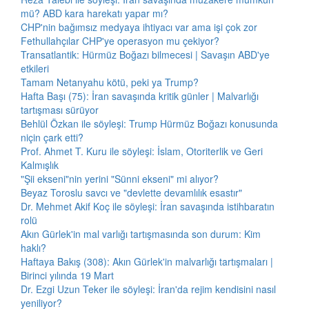
mü? ABD kara harekatı yapar mı?
CHP'nin bağımsız medyaya ihtiyacı var ama işi çok zor
Fethullahçılar CHP'ye operasyon mu çekiyor?
Transatlantik: Hürmüz Boğazı bilmecesi | Savaşın ABD'ye
etkileri
Tamam Netanyahu kötü, peki ya Trump?
Hafta Başı (75): İran savaşında kritik günler | Malvarlığı
tartışması sürüyor
Behlül Özkan ile söyleşi: Trump Hürmüz Boğazı konusunda
niçin çark etti?
Prof. Ahmet T. Kuru ile söyleşi: İslam, Otoriterlik ve Geri
Kalmışlık
"Şii ekseni"nin yerini "Sünni ekseni" mi alıyor?
Beyaz Toroslu savcı ve "devlette devamlılık esastır"
Dr. Mehmet Akif Koç ile söyleşi: İran savaşında istihbaratın
rolü
Akın Gürlek'in mal varlığı tartışmasında son durum: Kim
haklı?
Haftaya Bakış (308): Akın Gürlek'in malvarlığı tartışmaları |
Birinci yılında 19 Mart
Dr. Ezgi Uzun Teker ile söyleşi: İran'da rejim kendisini nasıl
yeniliyor?