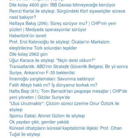
Dile kolay 4600 gün: İBB Davası bitmeyeceğe benziyor
Remzi Kartal ile söyleşi: Sürgündeki Kürt siyasetçiler sürece
nasıl bakıyor?
Haftaya Bakış (296): Süreç sürüyor mu? | CHP'nin yeni
yüzleri | Medyada operasyonlar sürüyor
Habertürk'ün laneti
Prof. Erol Katırcıoğlu ile söyleşi: Öcalan'ın Marksizm
eleştirilerine Türk solundan tepkiler
Dile kolay 2962 gün
Uğur Karaca ile söyleşi: "Niçin deist oldum?"
Transatlantik: ABD'nin Stratejik Güvenlik Belgesi, Bir yıl sonra
Suriye, Ankara'nın F-35 beklentisi
İmamoğlu yargılamaları: Savunma saldırıyor
Fatih Altaylı haklı mı? İş dünyamız korkak mı?
Hafta Başı (61): Tom Barrack'tan peşpeşe mesajlar | CHP'de
yeni yönetim | Gözler Suriye'de
"Ulus Unutmaktır": Çözüm süreci üzerine Onur Öztürk ile
söyleşi
Sporcu Eskisi: Ahmet Gülüm ile söyleşi
Ok yaydan çıktı, gemiler yakıldı
Küresel cihatçıların küresel kapitalizmle ilişkisi: Prof. Cihan
Tuğal ile söyleşi