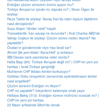
Erdoğan çözüm sürecinin önünü açıyor mu?
Türkiye Avrupa'nın içinde mi, dışında mı? | Sinan Ülgen ile
söyleşi
Reza Talebi ile söyleşi: Savaş İran'da rejim-toplum ilişkilerini
nasıl dönüştürdü?
Suya düşen "dindar nesil" hayali
Transatlantik: İran savaşı ne durumda? | Kral Charles ABD'de
Vahap Coşkun ile söyleşi: Çözüm süreci neden tıkandı? Ne
yapılabilir?
Öcalan'ın gündeminde niçin hep İsrail var?
Ahmet Şık yeni kitabı "Ayna/Heli" yi anlatıyor
İBB Davası canlı yayınlansa neler olurdu?
Hafta Başı (80): Türkiye Avrupalı değil mi? | CHP'nin yeni yol
haritası | İsrail-Türkiye gerginliği
Muhtemel CHP iktidarı kimleri korkutuyor?
Gülistan Doku cinayetinin zamanında aydınlatılmasını kimler
nasıl engelledi?
Çözüm sürecini Erdoğan mı tıkıyor?
CHP ne yapabilir? İzleyicilerin katılımıyla ortak yayın
Haftaya Bakış (313): Erdoğan sürece mührünü vuracak mı? |
CHP'nin yeni yol haritası
23 Nisan arifesinde Silivri'de olmak