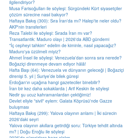
ilgilendiriyor?
Musa Farisoğulları ile söyleşi: Sürgündeki Kürt siyasetçiler
çözüm sürecine nasıl bakıyor?
Haftaya Bakış (300): Sıra İran'da mı? Halep'te neler oldu?
AKP'nin transferleri
Reza Talebi ile söyleşi: Sırada İran mı var?
Transatlantik: Maduro olayı | 2026'da ABD gündemi
"İç cepheyi tahkim" edelim de kiminle, nasıl yapacağız?
Maduro'ya üzülmeli miyiz?
Ahmet İnsel ile söyleşi: Venezuela'dan sonra sıra nerede?
Boğaziçi direnmeye devam ediyor hâlâ!
Hafta Başı (64): Venezuela ve dünyanın geleceği | Boğaziçi
direnişi 5. yıl | Suriye’de bilek güreşi
Erdoğan'ın uçağına hangi gazeteciler binebilir?
İran bir kez daha sokaklarda | Arif Keskin ile söyleşi
Nedir şu ucuz kahramanlardan çektiğimiz!
Devlet eliyle "sivil" eylem: Galata Köprüsü'nde Gazze
buluşması
Haftaya Bakış (299): Yalova olayının anlamı | İki sürecin
2026'daki seyri
Yalova olayının akıllara getirdiği soru: Türkiye tehdit altında
mı? | Doğu Eroğlu ile söyleşi
2026'da sürprizlere hazır olalım