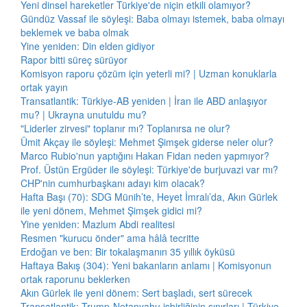
Yeni dinsel hareketler Türkiye'de niçin etkili olamıyor?
Gündüz Vassaf ile söyleşi: Baba olmayı istemek, baba olmayı
beklemek ve baba olmak
Yine yeniden: Din elden gidiyor
Rapor bitti süreç sürüyor
Komisyon raporu çözüm için yeterli mi? | Uzman konuklarla
ortak yayın
Transatlantik: Türkiye-AB yeniden | İran ile ABD anlaşıyor
mu? | Ukrayna unutuldu mu?
"Liderler zirvesi" toplanır mı? Toplanırsa ne olur?
Ümit Akçay ile söyleşi: Mehmet Şimşek giderse neler olur?
Marco Rubio'nun yaptığını Hakan Fidan neden yapmıyor?
Prof. Üstün Ergüder ile söyleşi: Türkiye'de burjuvazi var mı?
CHP'nin cumhurbaşkanı adayı kim olacak?
Hafta Başı (70): SDG Münih’te, Heyet İmralı’da, Akın Gürlek
ile yeni dönem, Mehmet Şimşek gidici mi?
Yine yeniden: Mazlum Abdi realitesi
Resmen "kurucu önder" ama hâlâ tecritte
Erdoğan ve ben: Bir tokalaşmanın 35 yıllık öyküsü
Haftaya Bakış (304): Yeni bakanların anlamı | Komisyonun
ortak raporunu beklerken
Akın Gürlek ile yeni dönem: Sert başladı, sert sürecek
Transatlantik: Trump-Netanyahu işbirliğinin sınırları | Türkiye,