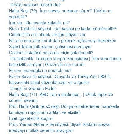
Türkiye savaşın neresinde?
Hafta Başı (72): İran savaşı ne kadar sürer? Türkiye ne
yapabilir?
İran'da rejim ayakta kalabilir mi?
Reza Talebi ile söyleşi: İran savaşı ne kadar sürdürebilir?
Cübbeli'nin acil olarak laikliğe ihtiyacı var
Bir yıl sonra yine İmralı'dan gelecek açıklamayı beklerken
Siyasi iktidar laik-islamcı çatışması arzuluyor
Öcalan'ın statüsü meselesi niçin çok önemli?
Transatlantik: Trump'ın kongre konuşması | İran konusunda
belirsizlik sürüyor | Gazze'de son durum
Ekrem İmamoğlu'nu unuttuk mu?
Evren Savcı ile söyleşi: Dünyada ve Türkiye'de LBGTİ+
hakkındaki yasal düzenlemeler ve engeller
Tanıdığım Graham Fuller
Hafta Başı (71): ABD İran'a saldırırsa... | Ortak rapor ve
sürecin devamı
Prof. Betül Çelik ile söyleşi: Dünya örneklerinden hareketle
komisyon raporunun artıları ve eksileri
Evet, gazetecilik suçtur!
Prof. Yaman Akdeniz ile söyleşi: Siyasi iktidarın sosyal
medyayı mutlak denetim arayışları