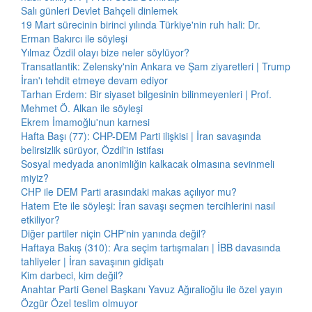
Salı günleri Devlet Bahçeli dinlemek
19 Mart sürecinin birinci yılında Türkiye'nin ruh hali: Dr.
Erman Bakırcı ile söyleşi
Yılmaz Özdil olayı bize neler söylüyor?
Transatlantik: Zelensky'nin Ankara ve Şam ziyaretleri | Trump
İran'ı tehdit etmeye devam ediyor
Tarhan Erdem: Bir siyaset bilgesinin bilinmeyenleri | Prof.
Mehmet Ö. Alkan ile söyleşi
Ekrem İmamoğlu'nun karnesi
Hafta Başı (77): CHP-DEM Parti ilişkisi | İran savaşında
belirsizlik sürüyor, Özdil'in istifası
Sosyal medyada anonimliğin kalkacak olmasına sevinmeli
miyiz?
CHP ile DEM Parti arasındaki makas açılıyor mu?
Hatem Ete ile söyleşi: İran savaşı seçmen tercihlerini nasıl
etkiliyor?
Diğer partiler niçin CHP'nin yanında değil?
Haftaya Bakış (310): Ara seçim tartışmaları | İBB davasında
tahliyeler | İran savaşının gidişatı
Kim darbeci, kim değil?
Anahtar Parti Genel Başkanı Yavuz Ağıralioğlu ile özel yayın
Özgür Özel teslim olmuyor