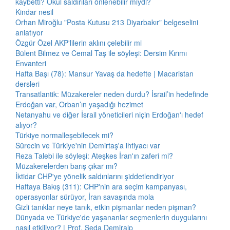
kaybetti? Okul saldırıları önlenebilir miydi?
Kindar nesil
Orhan Miroğlu "Posta Kutusu 213 Diyarbakır" belgeselini
anlatıyor
Özgür Özel AKP'lilerin aklını çelebilir mi
Bülent Bilmez ve Cemal Taş ile söyleşi: Dersim Kırımı
Envanteri
Hafta Başı (78): Mansur Yavaş da hedefte | Macaristan
dersleri
Transatlantik: Müzakereler neden durdu? İsrail’in hedefinde
Erdoğan var, Orban’ın yaşadığı hezimet
Netanyahu ve diğer İsrail yöneticileri niçin Erdoğan'ı hedef
alıyor?
Türkiye normalleşebilecek mi?
Sürecin ve Türkiye'nin Demirtaş'a ihtiyacı var
Reza Talebi ile söyleşi: Ateşkes İran'ın zaferi mi?
Müzakerelerden barış çıkar mı?
İktidar CHP'ye yönelik saldırılarını şiddetlendiriyor
Haftaya Bakış (311): CHP'nin ara seçim kampanyası,
operasyonlar sürüyor, İran savaşında mola
Gizli tanıklar neye tanık, etkin pişmanlar neden pişman?
Dünyada ve Türkiye'de yaşananlar seçmenlerin duygularını
nasıl etkiliyor? | Prof. Seda Demiralp