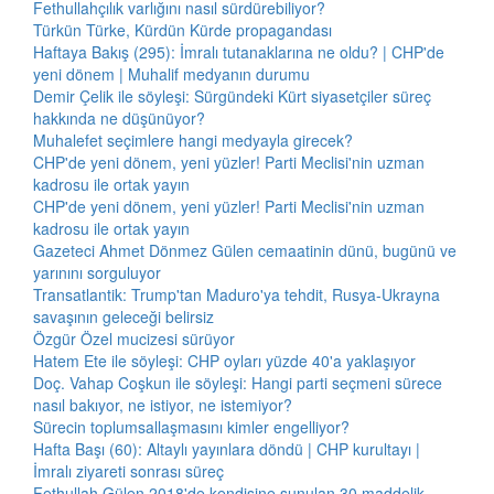
Fethullahçılık varlığını nasıl sürdürebiliyor?
Türkün Türke, Kürdün Kürde propagandası
Haftaya Bakış (295): İmralı tutanaklarına ne oldu? | CHP'de
yeni dönem | Muhalif medyanın durumu
Demir Çelik ile söyleşi: Sürgündeki Kürt siyasetçiler süreç
hakkında ne düşünüyor?
Muhalefet seçimlere hangi medyayla girecek?
CHP'de yeni dönem, yeni yüzler! Parti Meclisi'nin uzman
kadrosu ile ortak yayın
CHP'de yeni dönem, yeni yüzler! Parti Meclisi'nin uzman
kadrosu ile ortak yayın
Gazeteci Ahmet Dönmez Gülen cemaatinin dünü, bugünü ve
yarınını sorguluyor
Transatlantik: Trump'tan Maduro'ya tehdit, Rusya-Ukrayna
savaşının geleceği belirsiz
Özgür Özel mucizesi sürüyor
Hatem Ete ile söyleşi: CHP oyları yüzde 40'a yaklaşıyor
Doç. Vahap Coşkun ile söyleşi: Hangi parti seçmeni sürece
nasıl bakıyor, ne istiyor, ne istemiyor?
Sürecin toplumsallaşmasını kimler engelliyor?
Hafta Başı (60): Altaylı yayınlara döndü | CHP kurultayı |
İmralı ziyareti sonrası süreç
Fethullah Gülen 2018'de kendisine sunulan 30 maddelik