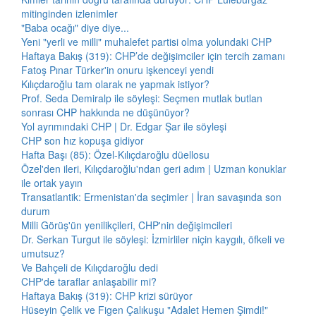
mitinginden izlenimler
"Baba ocağı" diye diye...
Yeni "yerli ve milli" muhalefet partisi olma yolundaki CHP
Haftaya Bakış (319): CHP’de değişimciler için tercih zamanı
Fatoş Pınar Türker'in onuru işkenceyi yendi
Kılıçdaroğlu tam olarak ne yapmak istiyor?
Prof. Seda Demiralp ile söyleşi: Seçmen mutlak butlan
sonrası CHP hakkında ne düşünüyor?
Yol ayrımındaki CHP | Dr. Edgar Şar ile söyleşi
CHP son hız kopuşa gidiyor
Hafta Başı (85): Özel-Kılıçdaroğlu düellosu
Özel'den ileri, Kılıçdaroğlu'ndan geri adım | Uzman konuklar
ile ortak yayın
Transatlantik: Ermenistan'da seçimler | İran savaşında son
durum
Milli Görüş'ün yenilikçileri, CHP'nin değişimcileri
Dr. Serkan Turgut ile söyleşi: İzmirliler niçin kaygılı, öfkeli ve
umutsuz?
Ve Bahçeli de Kılıçdaroğlu dedi
CHP'de taraflar anlaşabilir mi?
Haftaya Bakış (319): CHP krizi sürüyor
Hüseyin Çelik ve Figen Çalıkuşu "Adalet Hemen Şimdi!"