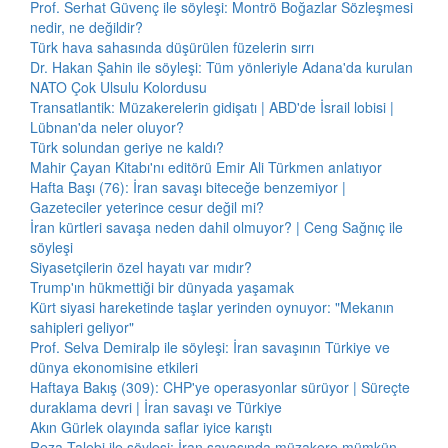
Prof. Serhat Güvenç ile söyleşi: Montrö Boğazlar Sözleşmesi
nedir, ne değildir?
Türk hava sahasında düşürülen füzelerin sırrı
Dr. Hakan Şahin ile söyleşi: Tüm yönleriyle Adana'da kurulan
NATO Çok Ulsulu Kolordusu
Transatlantik: Müzakerelerin gidişatı | ABD'de İsrail lobisi |
Lübnan'da neler oluyor?
Türk solundan geriye ne kaldı?
Mahir Çayan Kitabı'nı editörü Emir Ali Türkmen anlatıyor
Hafta Başı (76): İran savaşı biteceğe benzemiyor |
Gazeteciler yeterince cesur değil mi?
İran kürtleri savaşa neden dahil olmuyor? | Ceng Sağnıç ile
söyleşi
Siyasetçilerin özel hayatı var mıdır?
Trump'ın hükmettiği bir dünyada yaşamak
Kürt siyasi hareketinde taşlar yerinden oynuyor: "Mekanın
sahipleri geliyor"
Prof. Selva Demiralp ile söyleşi: İran savaşının Türkiye ve
dünya ekonomisine etkileri
Haftaya Bakış (309): CHP'ye operasyonlar sürüyor | Süreçte
duraklama devri | İran savaşı ve Türkiye
Akın Gürlek olayında saflar iyice karıştı
Reza Talebi ile söyleşi: İran savaşında müzakere mümkün