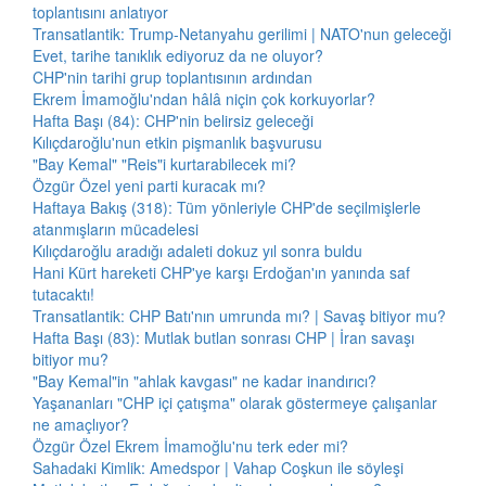
toplantısını anlatıyor
Transatlantik: Trump-Netanyahu gerilimi | NATO'nun geleceği
Evet, tarihe tanıklık ediyoruz da ne oluyor?
CHP'nin tarihi grup toplantısının ardından
Ekrem İmamoğlu'ndan hâlâ niçin çok korkuyorlar?
Hafta Başı (84): CHP'nin belirsiz geleceği
Kılıçdaroğlu'nun etkin pişmanlık başvurusu
"Bay Kemal" "Reis"i kurtarabilecek mi?
Özgür Özel yeni parti kuracak mı?
Haftaya Bakış (318): Tüm yönleriyle CHP'de seçilmişlerle
atanmışların mücadelesi
Kılıçdaroğlu aradığı adaleti dokuz yıl sonra buldu
Hani Kürt hareketi CHP'ye karşı Erdoğan'ın yanında saf
tutacaktı!
Transatlantik: CHP Batı'nın umrunda mı? | Savaş bitiyor mu?
Hafta Başı (83): Mutlak butlan sonrası CHP | İran savaşı
bitiyor mu?
"Bay Kemal"in "ahlak kavgası" ne kadar inandırıcı?
Yaşananları "CHP içi çatışma" olarak göstermeye çalışanlar
ne amaçlıyor?
Özgür Özel Ekrem İmamoğlu'nu terk eder mi?
Sahadaki Kimlik: Amedspor | Vahap Coşkun ile söyleşi