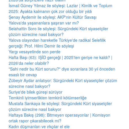
İsmail Güney Yılmaz ile söyleşi: Lazlar | Kimlik ve Toplum
2025: Ayakta kalmanın çok zor olduğu bir yıldı
Şenay Aydemir ile söyleşi: AKP'nin Kültür Savaşı
Yalova'da yaşananlara şaşıran var mı?
Selahattin Soro ile söyleşi: Sürgündeki Kürt siyasetçiler
çözüm sürecine nasıl bakıyor?
Yalova olayından hareketle Türkiye'de radikal Selefilik
gerçeği: Prof. Hilmi Demir ile söyleşi
Yargı vesayetinde son perde
Hafta Başı (63): IŞİD gerçeği | 2025'ten geriye ne kaldı? |
2026'da neler olabilir?
"Sahi nedir bu Kürt sorunu?" diye soranlara 30 yıl önceden
esaslı bir cevap
Zübeyir Aydar anlatıyor: Sürgündeki Kürt siyasetçiler çözüm
sürecine nasıl bakıyor?
Suriye'de bilek güreşi sürüyor
Temkinli iyimserlikten temkinli kötümserliğe
Mustafa Sarıkaya ile söyleşi: Sürgündeki Kürt siyasetçiler
çözüm sürecine nasıl bakıyor
Haftaya Bakış (298): Bitmeyen operasyonlar | Komisyon
ortak rapor çıkarabilecek mi?
Kadın düşmanları ve ırkçılar el ele