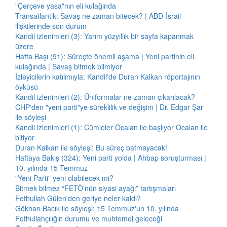
"Çerçeve yasa"nın eli kulağında
Transatlantik: Savaş ne zaman bitecek? | ABD-İsrail
ilişkilerinde son durum
Kandil izlenimleri (3): Yarım yüzyıllık bir sayfa kapanmak
üzere
Hafta Başı (91): Süreçte önemli aşama | Yeni partinin eli
kulağında | Savaş bitmek bilmiyor
İzleyicilerin katılımıyla: Kandil'de Duran Kalkan röportajının
öyküsü
Kandil izlenimleri (2): Üniformalar ne zaman çıkarılacak?
CHP'den "yeni parti"ye süreklilik ve değişim | Dr. Edgar Şar
ile söyleşi
Kandil izlenimleri (1): Cümleler Öcalan ile başlıyor Öcalan ile
bitiyor
Duran Kalkan ile söyleşi: Bu süreç batmayacak!
Haftaya Bakış (324): Yeni parti yolda | Ahbap soruşturması |
10. yılında 15 Temmuz
"Yeni Parti" yeni olabilecek mi?
Bitmek bilmez “FETÖ’nün siyasi ayağı” tartışmaları
Fethullah Gülen'den geriye neler kaldı?
Gökhan Bacık ile söyleşi: 15 Temmuz'un 10. yılında
Fethullahçılığın durumu ve muhtemel geleceği