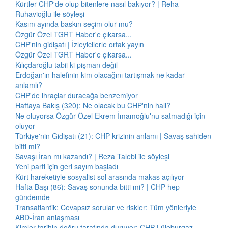
Kürtler CHP'de olup bitenlere nasıl bakıyor? | Reha
Ruhavioğlu ile söyleşi
Kasım ayında baskın seçim olur mu?
Özgür Özel TGRT Haber'e çıkarsa...
CHP'nin gidişatı | İzleyicilerle ortak yayın
Özgür Özel TGRT Haber'e çıkarsa...
Kılıçdaroğlu tabii ki pişman değil
Erdoğan'ın halefinin kim olacağını tartışmak ne kadar
anlamlı?
CHP'de ihraçlar duracağa benzemiyor
Haftaya Bakış (320): Ne olacak bu CHP'nin hali?
Ne oluyorsa Özgür Özel Ekrem İmamoğlu'nu satmadığı için
oluyor
Türkiye'nin Gidişatı (21): CHP krizinin anlamı | Savaş sahiden
bitti mi?
Savaşı İran mı kazandı? | Reza Talebi ile söyleşi
Yeni parti için geri sayım başladı
Kürt hareketiyle sosyalist sol arasında makas açılıyor
Hafta Başı (86): Savaş sonunda bitti mi? | CHP hep
gündemde
Transatlantik: Cevapsız sorular ve riskler: Tüm yönleriyle
ABD-İran anlaşması
Kimler tarihin doğru tarafında duruyor: CHP Lüleburgaz