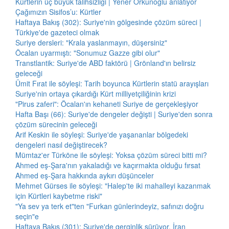
Kürtlerin üç büyük talihsizliği | Yener Orkunoğlu anlatıyor
Çağımızın Sisifos’u: Kürtler
Haftaya Bakış (302): Suriye'nin gölgesinde çözüm süreci |
Türkiye'de gazeteci olmak
Suriye dersleri: "Krala yaslanmayın, düşersiniz"
Öcalan uyarmıştı: "Sonumuz Gazze gibi olur"
Transtlantik: Suriye'de ABD faktörü | Grönland'ın belirsiz
geleceği
Ümit Fırat ile söyleşi: Tarih boyunca Kürtlerin statü arayışları
Suriye'nin ortaya çıkardığı Kürt milliyetçiliğinin krizi
"Pirus zaferi": Öcalan'ın kehaneti Suriye de gerçekleşiyor
Hafta Başı (66): Suriye'de dengeler değişti | Suriye'den sonra
çözüm sürecinin geleceği
Arif Keskin ile söyleşi: Suriye'de yaşananlar bölgedeki
dengeleri nasıl değiştirecek?
Mümtaz'er Türköne ile söyleşi: Yoksa çözüm süreci bitti mi?
Ahmed eş-Şara'nın yakaladığı ve kaçırmakta olduğu fırsat
Ahmed eş-Şara hakkında aykırı düşünceler
Mehmet Gürses ile söyleşi: "Halep'te iki mahalleyi kazanmak
için Kürtleri kaybetme riski"
"Ya sev ya terk et"ten "Furkan günlerindeyiz, safınızı doğru
seçin"e
Haftaya Bakış (301): Suriye'de gerginlik sürüyor, İran