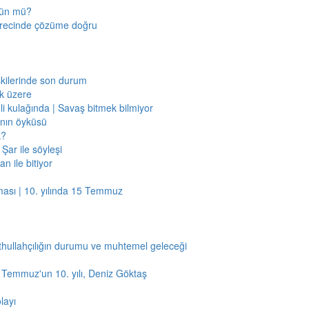
mkün mü?
sürecinde çözüme doğru
işkilerinde son durum
ak üzere
li kulağında | Savaş bitmek bilmiyor
jının öyküsü
k?
Şar ile söyleşi
n ile bitiyor
ması | 10. yılında 15 Temmuz
thullahçılığın durumu ve muhtemel geleceği
5 Temmuz'un 10. yılı, Deniz Göktaş
layı