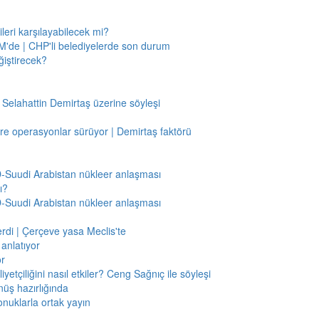
leri karşılayabilecek mi?
'de | CHP'li belediyelerde son durum
ğiştirecek?
 Selahattin Demirtaş üzerine söyleşi
re operasyonlar sürüyor | Demirtaş faktörü
BD-Suudi Arabistan nükleer anlaşması
ı?
BD-Suudi Arabistan nükleer anlaşması
verdi | Çerçeve yasa Meclis'te
anlatıyor
or
etçiliğini nasıl etkiler? Ceng Sağnıç ile söyleşi
nüş hazırlığında
onuklarla ortak yayın