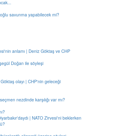
ncak...
amoğlu savunma yapabilecek mi?
si'nin anlamı | Deniz Göktaş ve CHP
egül Doğan ile söyleşi
 Göktaş olayı | CHP'nin geleceği
n seçmen nezdinde karşılığı var mı?
mı?
Diyarbakır'daydı | NATO Zirvesi'ni beklerken
mü?