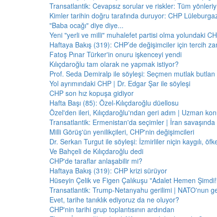
Transatlantik: Cevapsız sorular ve riskler: Tüm yönler
Kimler tarihin doğru tarafında duruyor: CHP Lüleburga
"Baba ocağı" diye diye...
Yeni "yerli ve milli" muhalefet partisi olma yolundaki C
Haftaya Bakış (319): CHP’de değişimciler için tercih z
Fatoş Pınar Türker'in onuru işkenceyi yendi
Kılıçdaroğlu tam olarak ne yapmak istiyor?
Prof. Seda Demiralp ile söyleşi: Seçmen mutlak butla
Yol ayrımındaki CHP | Dr. Edgar Şar ile söyleşi
CHP son hız kopuşa gidiyor
Hafta Başı (85): Özel-Kılıçdaroğlu düellosu
Özel'den ileri, Kılıçdaroğlu'ndan geri adım | Uzman konu
Transatlantik: Ermenistan'da seçimler | İran savaşınd
Milli Görüş'ün yenilikçileri, CHP'nin değişimcileri
Dr. Serkan Turgut ile söyleşi: İzmirliler niçin kaygılı, ö
Ve Bahçeli de Kılıçdaroğlu dedi
CHP'de taraflar anlaşabilir mi?
Haftaya Bakış (319): CHP krizi sürüyor
Hüseyin Çelik ve Figen Çalıkuşu "Adalet Hemen Şimdi!" 
Transatlantik: Trump-Netanyahu gerilimi | NATO'nun g
Evet, tarihe tanıklık ediyoruz da ne oluyor?
CHP'nin tarihi grup toplantısının ardından