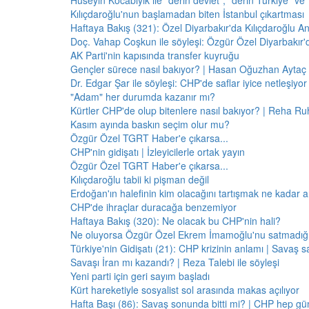
Hüseyin Kocabıyık ile "derin devlet", "derin Türkiye" ve 
Kılıçdaroğlu'nun başlamadan biten İstanbul çıkartması
Haftaya Bakış (321): Özel Diyarbakır'da Kılıçdaroğlu A
Doç. Vahap Coşkun ile söyleşi: Özgür Özel Diyarbakır
AK Parti'nin kapısında transfer kuyruğu
Gençler sürece nasıl bakıyor? | Hasan Oğuzhan Aytaç 
Dr. Edgar Şar ile söyleşi: CHP'de saflar iyice netleşiyor
"Adam" her durumda kazanır mı?
Kürtler CHP'de olup bitenlere nasıl bakıyor? | Reha Ruh
Kasım ayında baskın seçim olur mu?
Özgür Özel TGRT Haber'e çıkarsa...
CHP'nin gidişatı | İzleyicilerle ortak yayın
Özgür Özel TGRT Haber'e çıkarsa...
Kılıçdaroğlu tabii ki pişman değil
Erdoğan'ın halefinin kim olacağını tartışmak ne kadar a
CHP'de ihraçlar duracağa benzemiyor
Haftaya Bakış (320): Ne olacak bu CHP'nin hali?
Ne oluyorsa Özgür Özel Ekrem İmamoğlu'nu satmadığı 
Türkiye'nin Gidişatı (21): CHP krizinin anlamı | Savaş s
Savaşı İran mı kazandı? | Reza Talebi ile söyleşi
Yeni parti için geri sayım başladı
Kürt hareketiyle sosyalist sol arasında makas açılıyor
Hafta Başı (86): Savaş sonunda bitti mi? | CHP hep 