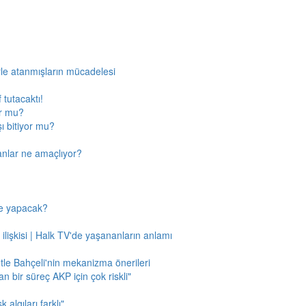
rle atanmışların mücadelesi
 tutacaktı!
or mu?
ı bitiyor mu?
anlar ne amaçlıyor?
ne yapacak?
 ilişkisi | Halk TV'de yaşananların anlamı
tle Bahçeli'nin mekanizma önerileri
n bir süreç AKP için çok riskli"
 algıları farklı"