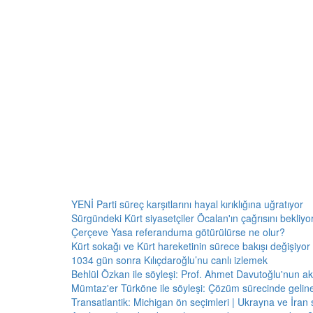
YENİ Parti süreç karşıtlarını hayal kırıklığına uğratıyor
Sürgündeki Kürt siyasetçiler Öcalan'ın çağrısını bekliyor:
Çerçeve Yasa referanduma götürülürse ne olur?
Kürt sokağı ve Kürt hareketinin sürece bakışı değişiyor 
1034 gün sonra Kılıçdaroğlu’nu canlı izlemek
Behlül Özkan ile söyleşi: Prof. Ahmet Davutoğlu'nun a
Mümtaz'er Türköne ile söyleşi: Çözüm sürecinde gelin
Transatlantik: Michigan ön seçimleri | Ukrayna ve İran 