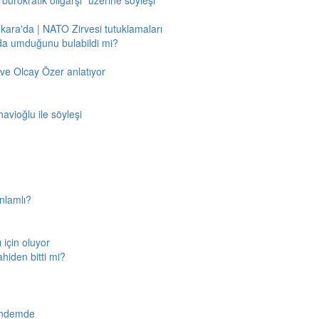
"bürokratik oligarşi" üzerine söyleşi
nkara'da | NATO Zirvesi tutuklamaları
'da umduğunu bulabildi mi?
ve Olcay Özer anlatıyor
avioğlu ile söyleşi
nlamlı?
için oluyor
ahiden bitti mi?
gündemde