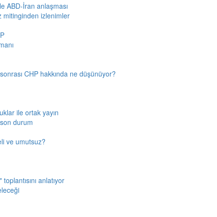
iyle ABD-İran anlaşması
z mitinginden izlenimler
HP
amanı
n sonrası CHP hakkında ne düşünüyor?
klar ile ortak yayın
a son durum
fkeli ve umutsuz?
toplantısını anlatıyor
eleceği