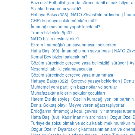
Bazı eski Fethullahçılar da sürece dahil olmak istiyor a
Silahlar boşuna mı yakıldı?
Haftaya Bakış (323): NATO Zirvesi'nin ardından | İm
CHP'de ortayolculuk mümkün mü?
İmamoğlu savunma yapabilecek mi?
Trump bizi niçin öptü?
NATO bizim neyimiz olur?
Ekrem İmamoğlu'nun savunmasını beklerken
Hafta Başı (89): İmamoğlu'nun savunması | NATO Zirve
Kemal Bey bizleri salacak mı?
Çözüm sürecinde çerçeve yasa belirsizliği sürüyor | Ayş
Neşemizi tabii ki çalamayacaklar
Çözüm sürecinde çerçeve yasa muamması
Haftaya Bakış (322): Çerçeve yasayı beklerken | Deniz
Muhtemel yeni parti için bazı notlar ve sorular
Muhafazakâr ailelerin seküler çocukları
Hatem Ete ile söyleşi: Özel'in kuracağı yeni bir partini
Deniz Göktaş olayı: Meyve veren ağacı taşlıyorlar
Erdoğan'ın "İmamoğlu kötü, çevresi iyi" stratejisi tutar 
Hafta Başı (88): Kadir İnanır'ın ardından | Özgür Özel 
Türkiye'de solcu olmak ve solcu kalabilmek mümkün 
Özgür Özel'in Diyarbakır çıkartmasının anlam ve önemi