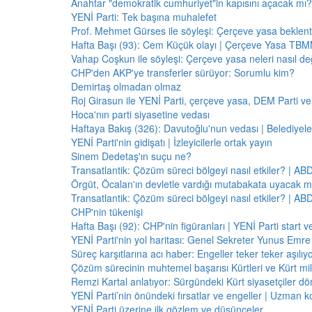
Anahtar "demokratik cumhuriyet"in kapısını açacak mı?
YENİ Parti: Tek başına muhalefet
Prof. Mehmet Gürses ile söyleşi: Çerçeve yasa beklenti
Hafta Başı (93): Cem Küçük olayı | Çerçeve Yasa TBMM
Vahap Coşkun ile söyleşi: Çerçeve yasa neleri nasıl de
CHP'den AKP'ye transferler sürüyor: Sorumlu kim?
Demirtaş olmadan olmaz
Roj Girasun ile YENİ Parti, çerçeve yasa, DEM Parti ve
Hoca'nın parti siyasetine vedası
Haftaya Bakış (326): Davutoğlu'nun vedası | Belediyele
YENİ Parti'nin gidişatı | İzleyicilerle ortak yayın
Sinem Dedetaş'ın suçu ne?
Transatlantik: Çözüm süreci bölgeyi nasıl etkiler? | A
Örgüt, Öcalan'ın devletle vardığı mutabakata uyacak m
Transatlantik: Çözüm süreci bölgeyi nasıl etkiler? | A
CHP'nin tükenişi
Hafta Başı (92): CHP'nin figüranları | YENİ Parti start 
YENİ Parti'nin yol haritası: Genel Sekreter Yunus Emre 
Süreç karşıtlarına acı haber: Engeller teker teker aşılıy
Çözüm sürecinin muhtemel başarısı Kürtleri ve Kürt milliy
Remzi Kartal anlatıyor: Sürgündeki Kürt siyasetçiler dö
YENİ Parti’nin önündeki fırsatlar ve engeller | Uzman k
YENİ Parti üzerine ilk gözlem ve düşünceler