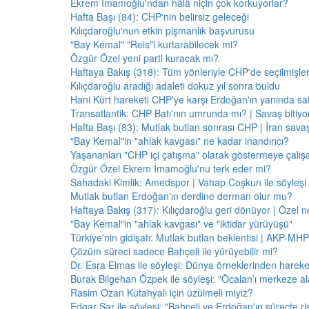
Ekrem İmamoğlu'ndan hâlâ niçin çok korkuyorlar?
Hafta Başı (84): CHP'nin belirsiz geleceği
Kılıçdaroğlu'nun etkin pişmanlık başvurusu
"Bay Kemal" "Reis"i kurtarabilecek mi?
Özgür Özel yeni parti kuracak mı?
Haftaya Bakış (318): Tüm yönleriyle CHP'de seçilmişle
Kılıçdaroğlu aradığı adaleti dokuz yıl sonra buldu
Hani Kürt hareketi CHP'ye karşı Erdoğan'ın yanında saf
Transatlantik: CHP Batı'nın umrunda mı? | Savaş bitiy
Hafta Başı (83): Mutlak butlan sonrası CHP | İran savaş
"Bay Kemal"in "ahlak kavgası" ne kadar inandırıcı?
Yaşananları "CHP içi çatışma" olarak göstermeye çalış
Özgür Özel Ekrem İmamoğlu'nu terk eder mi?
Sahadaki Kimlik: Amedspor | Vahap Coşkun ile söyleşi
Mutlak butlan Erdoğan'ın derdine derman olur mu?
Haftaya Bakış (317): Kılıçdaroğlu geri dönüyor | Özel 
"Bay Kemal"in "ahlak kavgası" ve "iktidar yürüyüşü"
Türkiye'nin gidişatı: Mutlak butlan beklentisi | AKP-MHP
Çözüm süreci sadece Bahçeli ile yürüyebilir mi?
Dr. Esra Elmas ile söyleşi: Dünya örneklerinden hareke
Burak Bilgehan Özpek ile söyleşi: "Öcalan’ı merkeze ala
Rasim Ozan Kütahyalı için üzülmeli miyiz?
Edgar Şar ile söyleşi: "Bahçeli ve Erdoğan'ın süreçte risk