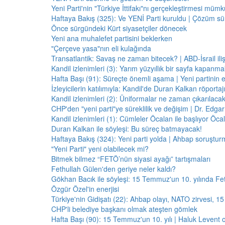
Yeni Parti'nin "Türkiye İttifakı"nı gerçekleştirmesi mü
Haftaya Bakış (325): Ve YENİ Parti kuruldu | Çözüm 
Önce sürgündeki Kürt siyasetçiler dönecek
Yeni ana muhalefet partisini beklerken
"Çerçeve yasa"nın eli kulağında
Transatlantik: Savaş ne zaman bitecek? | ABD-İsrail il
Kandil izlenimleri (3): Yarım yüzyıllık bir sayfa kapanm
Hafta Başı (91): Süreçte önemli aşama | Yeni partinin e
İzleyicilerin katılımıyla: Kandil'de Duran Kalkan röporta
Kandil izlenimleri (2): Üniformalar ne zaman çıkarılaca
CHP'den "yeni parti"ye süreklilik ve değişim | Dr. Edgar 
Kandil izlenimleri (1): Cümleler Öcalan ile başlıyor Öcala
Duran Kalkan ile söyleşi: Bu süreç batmayacak!
Haftaya Bakış (324): Yeni parti yolda | Ahbap soruştur
"Yeni Parti" yeni olabilecek mi?
Bitmek bilmez “FETÖ’nün siyasi ayağı” tartışmaları
Fethullah Gülen'den geriye neler kaldı?
Gökhan Bacık ile söyleşi: 15 Temmuz'un 10. yılında Fe
Özgür Özel'in enerjisi
Türkiye'nin Gidişatı (22): Ahbap olayı, NATO zirvesi, 1
CHP'li belediye başkanı olmak ateşten gömlek
Hafta Başı (90): 15 Temmuz'un 10. yılı | Haluk Levent o