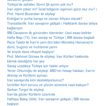
Türkiye'de sahiden Sünni-Şii ayrımı yok mu?
İran rejimi çöker mi? İsrail bölgenin egemen gücü olur mu? |
Prof. Hamit Bozarslan ile söyleşi
Erdoğan'ın yurtta barışa ne zaman ihtiyacı olacak?
Transatlantik: İran savaşının gidişatı | Halkbank davası tatlıya
bağlanıyor
İBB Davasının ilk gününden izlenimler: Usul esası belirler
Hafta Başı (73): İran savaşı ve Türkiye | İBB davası başladı
Reza Talebi ile İran'ın yeni dini lideri Mücteba Hamaney'in
dünü, bugünü ve muhtemel yarını
Ve büyük dava nihayet başlıyor!
Prof. Mehmet Gürses ile söyleşi: İran Kürtleri hakkında
bilmek istediğiniz her şey
Savaş uzadıkça Türkiye için riskler artıyor
Yener Orkunoğlu ile söyleşi: ABD'nin hesap hataları, İran'ın
direnişi ve Kürtlerin açmazı
İran savaşında kimi destekliyorsunuz?
İzmirliler Kürt sorunu ve çözüm sürecine nasıl bakıyor?
Serkan Turgut ile söyleşi
İran'da gözler Kürtlerin üzerinde
Haftaya Bakış (306): İran savaşının gidişatı | İBB davası
başlıyor