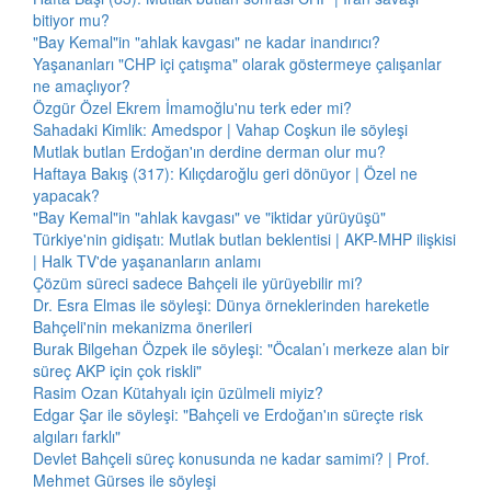
bitiyor mu?
"Bay Kemal"in "ahlak kavgası" ne kadar inandırıcı?
Yaşananları "CHP içi çatışma" olarak göstermeye çalışanlar
ne amaçlıyor?
Özgür Özel Ekrem İmamoğlu'nu terk eder mi?
Sahadaki Kimlik: Amedspor | Vahap Coşkun ile söyleşi
Mutlak butlan Erdoğan'ın derdine derman olur mu?
Haftaya Bakış (317): Kılıçdaroğlu geri dönüyor | Özel ne
yapacak?
"Bay Kemal"in "ahlak kavgası" ve "iktidar yürüyüşü"
Türkiye'nin gidişatı: Mutlak butlan beklentisi | AKP-MHP ilişkisi
| Halk TV'de yaşananların anlamı
Çözüm süreci sadece Bahçeli ile yürüyebilir mi?
Dr. Esra Elmas ile söyleşi: Dünya örneklerinden hareketle
Bahçeli'nin mekanizma önerileri
Burak Bilgehan Özpek ile söyleşi: "Öcalan’ı merkeze alan bir
süreç AKP için çok riskli"
Rasim Ozan Kütahyalı için üzülmeli miyiz?
Edgar Şar ile söyleşi: "Bahçeli ve Erdoğan'ın süreçte risk
algıları farklı"
Devlet Bahçeli süreç konusunda ne kadar samimi? | Prof.
Mehmet Gürses ile söyleşi