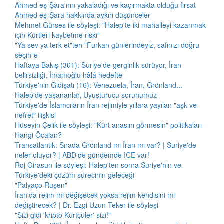
Ahmed eş-Şara'nın yakaladığı ve kaçırmakta olduğu fırsat
Ahmed eş-Şara hakkında aykırı düşünceler
Mehmet Gürses ile söyleşi: "Halep'te iki mahalleyi kazanmak
için Kürtleri kaybetme riski"
"Ya sev ya terk et"ten "Furkan günlerindeyiz, safınızı doğru
seçin"e
Haftaya Bakış (301): Suriye'de gerginlik sürüyor, İran
belirsizliği, İmamoğlu hâlâ hedefte
Türkiye'nin Gidişatı (16): Venezuela, İran, Grönland...
Halep'de yaşananlar, Uyuşturucu sorunumuz
Türkiye'de İslamcıların İran rejimiyle yıllara yayılan "aşk ve
nefret" ilişkisi
Hüseyin Çelik ile söyleşi: "Kürt anasını görmesin" politikaları
Hangi Öcalan?
Transatlantik: Sırada Grönland mı İran mı var? | Suriye'de
neler oluyor? | ABD'de gündemde ICE var!
Roj Girasun ile söyleşi: Halep'ten sonra Suriye'nin ve
Türkiye'deki çözüm sürecinin geleceği
"Palyaço Ruşen"
İran'da rejim mi değişecek yoksa rejim kendisini mi
değiştirecek? | Dr. Ezgi Uzun Teker ile söyleşi
"Sizi gidi 'kripto Kürtçüler' sizi!"