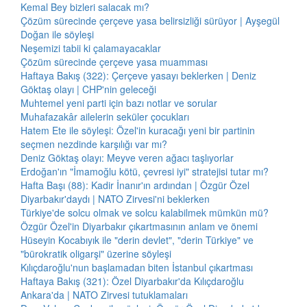
Kemal Bey bizleri salacak mı?
Çözüm sürecinde çerçeve yasa belirsizliği sürüyor | Ayşegül
Doğan ile söyleşi
Neşemizi tabii ki çalamayacaklar
Çözüm sürecinde çerçeve yasa muamması
Haftaya Bakış (322): Çerçeve yasayı beklerken | Deniz
Göktaş olayı | CHP'nin geleceği
Muhtemel yeni parti için bazı notlar ve sorular
Muhafazakâr ailelerin seküler çocukları
Hatem Ete ile söyleşi: Özel'in kuracağı yeni bir partinin
seçmen nezdinde karşılığı var mı?
Deniz Göktaş olayı: Meyve veren ağacı taşlıyorlar
Erdoğan'ın "İmamoğlu kötü, çevresi iyi" stratejisi tutar mı?
Hafta Başı (88): Kadir İnanır'ın ardından | Özgür Özel
Diyarbakır'daydı | NATO Zirvesi'ni beklerken
Türkiye'de solcu olmak ve solcu kalabilmek mümkün mü?
Özgür Özel'in Diyarbakır çıkartmasının anlam ve önemi
Hüseyin Kocabıyık ile "derin devlet", "derin Türkiye" ve
"bürokratik oligarşi" üzerine söyleşi
Kılıçdaroğlu'nun başlamadan biten İstanbul çıkartması
Haftaya Bakış (321): Özel Diyarbakır'da Kılıçdaroğlu
Ankara'da | NATO Zirvesi tutuklamaları