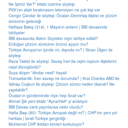
Ne İşimiz Var?" kitabı üzerine söyleşi
PKK'nın silah bırakmasını istemeyen ne çok kişi var
Cengiz Çandar ile söyleşi: Öcalan-Demirtaş ilişkisi ve çözüm
sürecinin geleceği
Haftaya Bakış (314): 1 Mayıs'ın anlamı | İBB davasında
tahliyeler
İBB davasında Adem Soytekin niçin tahliye edildi?
Erdoğan çözüm sürecinin önünü açıyor mu?
Türkiye Avrupa'nın içinde mi, dışında mı? | Sinan Ülgen ile
söyleşi
Reza Talebi ile söyleşi: Savaş İran'da rejim-toplum ilişkilerini
nasıl dönüştürdü?
Suya düşen "dindar nesil" hayali
Transatlantik: İran savaşı ne durumda? | Kral Charles ABD'de
Vahap Coşkun ile söyleşi: Çözüm süreci neden tıkandı? Ne
yapılabilir?
Öcalan'ın gündeminde niçin hep İsrail var?
Ahmet Şık yeni kitabı "Ayna/Heli" yi anlatıyor
İBB Davası canlı yayınlansa neler olurdu?
Hafta Başı (80): Türkiye Avrupalı değil mi? | CHP'nin yeni yol
haritası | İsrail-Türkiye gerginliği
Muhtemel CHP iktidarı kimleri korkutuyor?