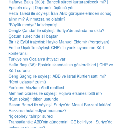
Haftaya Bakış (303): Bahçeli süreci kurtarabilecek mi? |
Epstein olayı | Depremin üçüncü yılı
Reza Talebi ile söyleşi: İran-ABD görüşmelerinden sonuç
alınır mı? Alınmazsa ne olabilir?
"Büyük medya" krizdeymiş!
Cengiz Çandar ile söyleşi: Suriye'de aslında ne oldu?
Çözüm sürecinde sil baştan
Bir 12 Eylül trajedisi: Hayko Manuel Eldemir (Yergetyan)
Emine Uçak ile söyleşi: CHP'nin yankı uyandıran Kürt
konferansı
Türkiye'nin Öcalan'a ihtiyacı var
Hafta Başı (68): Epstein skandalının gösterdikleri | CHP ve
Kürt sorunu
Ceng Sağnıç ile söyleşi: ABD ve İsrail Kürtleri sattı mı?
"Kent uzlaşısı" zulmü
Yeniden: Mazlum Abdi realitesi
Mehmet Gürses ile söyleşi: Rojava efsanesi bitti mi?
“Kürt sokağı” diken üstünde
Rasan Remzi ile söyleşi: Suriye'de Mesut Barzani faktörü
Hakkınızı helal ediyor musunuz?
"İç cepheyi tahrip" süreci
Transatlantik: ABD’nin gündemini ICE belirliyor | Suriye’de
anlaşma oluyor mu?