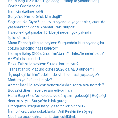
Hafta Başı (65): İran'ın geleceği | Halep'te yaşananlar |
Gözler Grönland'da
İran için üzülme vakti
Suriye'de kim terörist, kim değil?
Seçmen Ne Diyor? | 2025'te siyasette yaşananlar, 2026'da
yaşanabilecekler & Anahtar Parti sürprizi
Halep'teki çatışmalar Türkiye'yi neden çok yakından
ilgilendiriyor?
Musa Farisoğulları ile söyleşi: Sürgündeki Kürt siyasetçiler
çözüm sürecine nasıl bakıyor?
Haftaya Bakış (300): Sıra İran'da mı? Halep'te neler oldu?
AKP'nin transferleri
Reza Talebi ile söyleşi: Sırada İran mı var?
Transatlantik: Maduro olayı | 2026'da ABD gündemi
"İç cepheyi tahkim" edelim de kiminle, nasıl yapacağız?
Maduro'ya üzülmeli miyiz?
Ahmet İnsel ile söyleşi: Venezuela'dan sonra sıra nerede?
Boğaziçi direnmeye devam ediyor hâlâ!
Hafta Başı (64): Venezuela ve dünyanın geleceği | Boğaziçi
direnişi 5. yıl | Suriye’de bilek güreşi
Erdoğan'ın uçağına hangi gazeteciler binebilir?
İran bir kez daha sokaklarda | Arif Keskin ile söyleşi
Nedir şu ucuz kahramanlardan çektiğimiz!