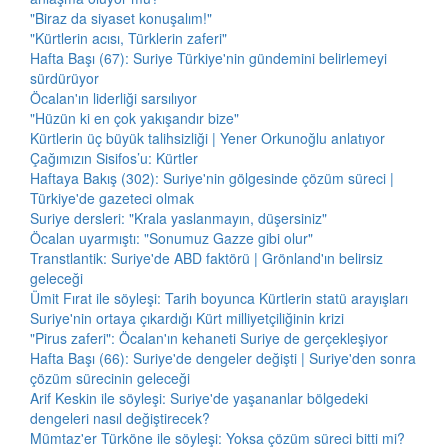
"Biraz da siyaset konuşalım!"
"Kürtlerin acısı, Türklerin zaferi"
Hafta Başı (67): Suriye Türkiye'nin gündemini belirlemeyi
sürdürüyor
Öcalan'ın liderliği sarsılıyor
"Hüzün ki en çok yakışandır bize"
Kürtlerin üç büyük talihsizliği | Yener Orkunoğlu anlatıyor
Çağımızın Sisifos’u: Kürtler
Haftaya Bakış (302): Suriye'nin gölgesinde çözüm süreci |
Türkiye'de gazeteci olmak
Suriye dersleri: "Krala yaslanmayın, düşersiniz"
Öcalan uyarmıştı: "Sonumuz Gazze gibi olur"
Transtlantik: Suriye'de ABD faktörü | Grönland'ın belirsiz
geleceği
Ümit Fırat ile söyleşi: Tarih boyunca Kürtlerin statü arayışları
Suriye'nin ortaya çıkardığı Kürt milliyetçiliğinin krizi
"Pirus zaferi": Öcalan'ın kehaneti Suriye de gerçekleşiyor
Hafta Başı (66): Suriye'de dengeler değişti | Suriye'den sonra
çözüm sürecinin geleceği
Arif Keskin ile söyleşi: Suriye'de yaşananlar bölgedeki
dengeleri nasıl değiştirecek?
Mümtaz'er Türköne ile söyleşi: Yoksa çözüm süreci bitti mi?