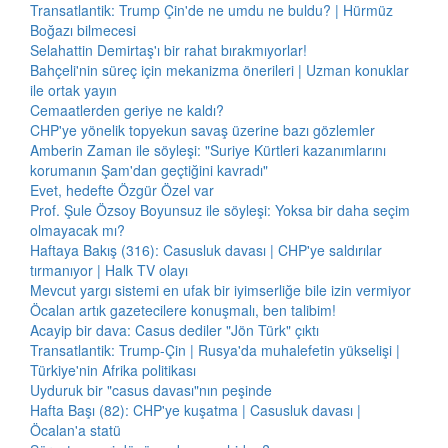
Transatlantik: Trump Çin'de ne umdu ne buldu? | Hürmüz
Boğazı bilmecesi
Selahattin Demirtaş'ı bir rahat bırakmıyorlar!
Bahçeli'nin süreç için mekanizma önerileri | Uzman konuklar
ile ortak yayın
Cemaatlerden geriye ne kaldı?
CHP'ye yönelik topyekun savaş üzerine bazı gözlemler
Amberin Zaman ile söyleşi: "Suriye Kürtleri kazanımlarını
korumanın Şam'dan geçtiğini kavradı"
Evet, hedefte Özgür Özel var
Prof. Şule Özsoy Boyunsuz ile söyleşi: Yoksa bir daha seçim
olmayacak mı?
Haftaya Bakış (316): Casusluk davası | CHP'ye saldırılar
tırmanıyor | Halk TV olayı
Mevcut yargı sistemi en ufak bir iyimserliğe bile izin vermiyor
Öcalan artık gazetecilere konuşmalı, ben talibim!
Acayip bir dava: Casus dediler "Jön Türk" çıktı
Transatlantik: Trump-Çin | Rusya'da muhalefetin yükselişi |
Türkiye'nin Afrika politikası
Uyduruk bir "casus davası"nın peşinde
Hafta Başı (82): CHP'ye kuşatma | Casusluk davası |
Öcalan'a statü