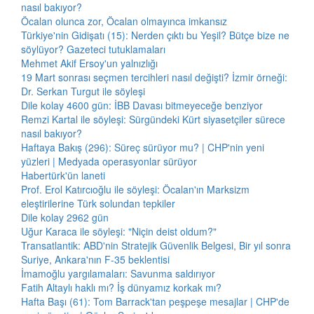
nasıl bakıyor?
Öcalan olunca zor, Öcalan olmayınca imkansız
Türkiye'nin Gidişatı (15): Nerden çıktı bu Yeşil? Bütçe bize ne
söylüyor? Gazeteci tutuklamaları
Mehmet Akif Ersoy'un yalnızlığı
19 Mart sonrası seçmen tercihleri nasıl değişti? İzmir örneği:
Dr. Serkan Turgut ile söyleşi
Dile kolay 4600 gün: İBB Davası bitmeyeceğe benziyor
Remzi Kartal ile söyleşi: Sürgündeki Kürt siyasetçiler sürece
nasıl bakıyor?
Haftaya Bakış (296): Süreç sürüyor mu? | CHP'nin yeni
yüzleri | Medyada operasyonlar sürüyor
Habertürk'ün laneti
Prof. Erol Katırcıoğlu ile söyleşi: Öcalan'ın Marksizm
eleştirilerine Türk solundan tepkiler
Dile kolay 2962 gün
Uğur Karaca ile söyleşi: "Niçin deist oldum?"
Transatlantik: ABD'nin Stratejik Güvenlik Belgesi, Bir yıl sonra
Suriye, Ankara'nın F-35 beklentisi
İmamoğlu yargılamaları: Savunma saldırıyor
Fatih Altaylı haklı mı? İş dünyamız korkak mı?
Hafta Başı (61): Tom Barrack'tan peşpeşe mesajlar | CHP'de