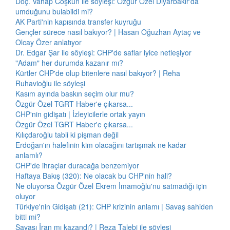
Doç. Vahap Coşkun ile söyleşi: Özgür Özel Diyarbakır'da
umduğunu bulabildi mi?
AK Parti'nin kapısında transfer kuyruğu
Gençler sürece nasıl bakıyor? | Hasan Oğuzhan Aytaç ve
Olcay Özer anlatıyor
Dr. Edgar Şar ile söyleşi: CHP'de saflar iyice netleşiyor
"Adam" her durumda kazanır mı?
Kürtler CHP'de olup bitenlere nasıl bakıyor? | Reha
Ruhavioğlu ile söyleşi
Kasım ayında baskın seçim olur mu?
Özgür Özel TGRT Haber'e çıkarsa...
CHP'nin gidişatı | İzleyicilerle ortak yayın
Özgür Özel TGRT Haber'e çıkarsa...
Kılıçdaroğlu tabii ki pişman değil
Erdoğan'ın halefinin kim olacağını tartışmak ne kadar
anlamlı?
CHP'de ihraçlar duracağa benzemiyor
Haftaya Bakış (320): Ne olacak bu CHP'nin hali?
Ne oluyorsa Özgür Özel Ekrem İmamoğlu'nu satmadığı için
oluyor
Türkiye'nin Gidişatı (21): CHP krizinin anlamı | Savaş sahiden
bitti mi?
Savaşı İran mı kazandı? | Reza Talebi ile söyleşi