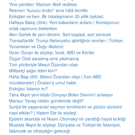
Yine yeniden: Mazlum Abdi realitesi
Resmen "kurucu önder" ama hâlâ tecritte
Erdoğan ve ben: Bir tokalaşmanın 35 yıllık öyküsü
Haftaya Bakış (304): Yeni bakanların anlamı | Komisyonun
ortak raporunu beklerken
Akın Gürlek ile yeni dönem: Sert başladı, sert sürecek
Transatlantik: Trump-Netanyahu işbirliğinin sınırları | Türkiye,
Yunanistan ve Doğu Akdeniz
Gıran Özcan ile söyleşi: İsrail, ABD ve Kürtler
Özgür Özel sarsılmış ama yıkılmamış
Tüm yönleriyle Mesut Özarslan olayı
Milliyetçi sağın lideri kim?
Hafta Başı (69): Mesut Özarslan olayı | İran-ABD
müzakereleri | Öcalan'a umut hakkı
Erdoğan İslamcı mı?
Taha Akyol yeni kitabı Dünyayı Bölen Devrim'i anlatıyor
Mansur Yavaş neden gündemde değil?
Suriye'de yaşananlar seçmen tercihlerini ve çözüm sürecini
nasıl etkiler? | Hatem Ete ile söyleşi
Epstein skandalı ve Noam Chomsky'nin yarattığı hayal kırıklığı
Mustafa Akyol ile söyleşi: Dünyada ve Türkiye'de İslamiyet,
İslamcılık ve cihatçılığın geleceği