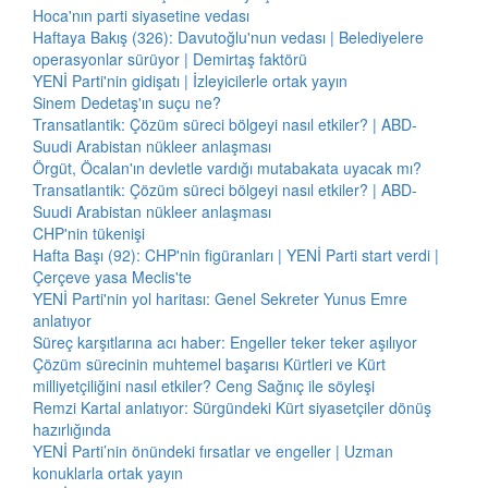
Hoca'nın parti siyasetine vedası
Haftaya Bakış (326): Davutoğlu'nun vedası | Belediyelere
operasyonlar sürüyor | Demirtaş faktörü
YENİ Parti'nin gidişatı | İzleyicilerle ortak yayın
Sinem Dedetaş'ın suçu ne?
Transatlantik: Çözüm süreci bölgeyi nasıl etkiler? | ABD-
Suudi Arabistan nükleer anlaşması
Örgüt, Öcalan'ın devletle vardığı mutabakata uyacak mı?
Transatlantik: Çözüm süreci bölgeyi nasıl etkiler? | ABD-
Suudi Arabistan nükleer anlaşması
CHP'nin tükenişi
Hafta Başı (92): CHP'nin figüranları | YENİ Parti start verdi |
Çerçeve yasa Meclis'te
YENİ Parti'nin yol haritası: Genel Sekreter Yunus Emre
anlatıyor
Süreç karşıtlarına acı haber: Engeller teker teker aşılıyor
Çözüm sürecinin muhtemel başarısı Kürtleri ve Kürt
milliyetçiliğini nasıl etkiler? Ceng Sağnıç ile söyleşi
Remzi Kartal anlatıyor: Sürgündeki Kürt siyasetçiler dönüş
hazırlığında
YENİ Parti’nin önündeki fırsatlar ve engeller | Uzman
konuklarla ortak yayın