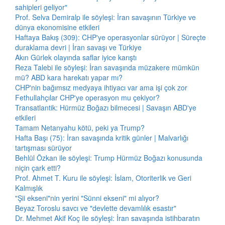
sahipleri geliyor"
Prof. Selva Demiralp ile söyleşi: İran savaşının Türkiye ve
dünya ekonomisine etkileri
Haftaya Bakış (309): CHP'ye operasyonlar sürüyor | Süreçte
duraklama devri | İran savaşı ve Türkiye
Akın Gürlek olayında saflar iyice karıştı
Reza Talebi ile söyleşi: İran savaşında müzakere mümkün
mü? ABD kara harekatı yapar mı?
CHP'nin bağımsız medyaya ihtiyacı var ama işi çok zor
Fethullahçılar CHP'ye operasyon mu çekiyor?
Transatlantik: Hürmüz Boğazı bilmecesi | Savaşın ABD'ye
etkileri
Tamam Netanyahu kötü, peki ya Trump?
Hafta Başı (75): İran savaşında kritik günler | Malvarlığı
tartışması sürüyor
Behlül Özkan ile söyleşi: Trump Hürmüz Boğazı konusunda
niçin çark etti?
Prof. Ahmet T. Kuru ile söyleşi: İslam, Otoriterlik ve Geri
Kalmışlık
"Şii ekseni"nin yerini "Sünni ekseni" mi alıyor?
Beyaz Toroslu savcı ve "devlette devamlılık esastır"
Dr. Mehmet Akif Koç ile söyleşi: İran savaşında istihbaratın