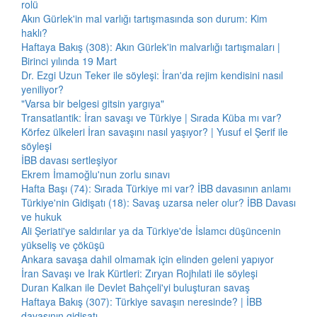
rolü
Akın Gürlek'in mal varlığı tartışmasında son durum: Kim
haklı?
Haftaya Bakış (308): Akın Gürlek'in malvarlığı tartışmaları |
Birinci yılında 19 Mart
Dr. Ezgi Uzun Teker ile söyleşi: İran'da rejim kendisini nasıl
yeniliyor?
"Varsa bir belgesi gitsin yargıya"
Transatlantik: İran savaşı ve Türkiye | Sırada Küba mı var?
Körfez ülkeleri İran savaşını nasıl yaşıyor? | Yusuf el Şerif ile
söyleşi
İBB davası sertleşiyor
Ekrem İmamoğlu'nun zorlu sınavı
Hafta Başı (74): Sırada Türkiye mi var? İBB davasının anlamı
Türkiye'nin Gidişatı (18): Savaş uzarsa neler olur? İBB Davası
ve hukuk
Ali Şeriati'ye saldırılar ya da Türkiye'de İslamcı düşüncenin
yükseliş ve çöküşü
Ankara savaşa dahil olmamak için elinden geleni yapıyor
İran Savaşı ve Irak Kürtleri: Zıryan Rojhılati ile söyleşi
Duran Kalkan ile Devlet Bahçeli'yi buluşturan savaş
Haftaya Bakış (307): Türkiye savaşın neresinde? | İBB
davasının gidişatı