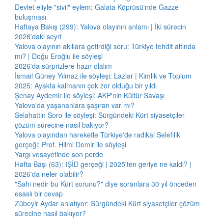
Devlet eliyle "sivil" eylem: Galata Köprüsü'nde Gazze
buluşması
Haftaya Bakış (299): Yalova olayının anlamı | İki sürecin
2026'daki seyri
Yalova olayının akıllara getirdiği soru: Türkiye tehdit altında
mı? | Doğu Eroğlu ile söyleşi
2026'da sürprizlere hazır olalım
İsmail Güney Yılmaz ile söyleşi: Lazlar | Kimlik ve Toplum
2025: Ayakta kalmanın çok zor olduğu bir yıldı
Şenay Aydemir ile söyleşi: AKP'nin Kültür Savaşı
Yalova'da yaşananlara şaşıran var mı?
Selahattin Soro ile söyleşi: Sürgündeki Kürt siyasetçiler
çözüm sürecine nasıl bakıyor?
Yalova olayından hareketle Türkiye'de radikal Selefilik
gerçeği: Prof. Hilmi Demir ile söyleşi
Yargı vesayetinde son perde
Hafta Başı (63): IŞİD gerçeği | 2025'ten geriye ne kaldı? |
2026'da neler olabilir?
"Sahi nedir bu Kürt sorunu?" diye soranlara 30 yıl önceden
esaslı bir cevap
Zübeyir Aydar anlatıyor: Sürgündeki Kürt siyasetçiler çözüm
sürecine nasıl bakıyor?