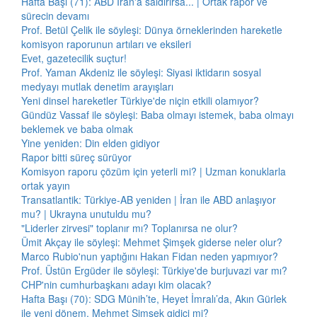
Hafta Başı (71): ABD İran'a saldırırsa... | Ortak rapor ve
sürecin devamı
Prof. Betül Çelik ile söyleşi: Dünya örneklerinden hareketle
komisyon raporunun artıları ve eksileri
Evet, gazetecilik suçtur!
Prof. Yaman Akdeniz ile söyleşi: Siyasi iktidarın sosyal
medyayı mutlak denetim arayışları
Yeni dinsel hareketler Türkiye'de niçin etkili olamıyor?
Gündüz Vassaf ile söyleşi: Baba olmayı istemek, baba olmayı
beklemek ve baba olmak
Yine yeniden: Din elden gidiyor
Rapor bitti süreç sürüyor
Komisyon raporu çözüm için yeterli mi? | Uzman konuklarla
ortak yayın
Transatlantik: Türkiye-AB yeniden | İran ile ABD anlaşıyor
mu? | Ukrayna unutuldu mu?
"Liderler zirvesi" toplanır mı? Toplanırsa ne olur?
Ümit Akçay ile söyleşi: Mehmet Şimşek giderse neler olur?
Marco Rubio'nun yaptığını Hakan Fidan neden yapmıyor?
Prof. Üstün Ergüder ile söyleşi: Türkiye'de burjuvazi var mı?
CHP'nin cumhurbaşkanı adayı kim olacak?
Hafta Başı (70): SDG Münih’te, Heyet İmralı’da, Akın Gürlek
ile yeni dönem, Mehmet Şimşek gidici mi?