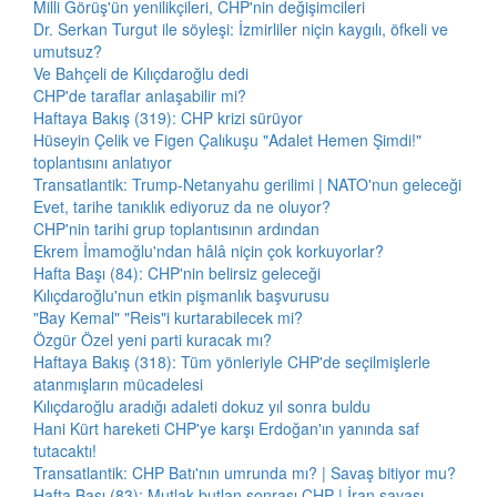
Milli Görüş'ün yenilikçileri, CHP'nin değişimcileri
Dr. Serkan Turgut ile söyleşi: İzmirliler niçin kaygılı, öfkeli ve
umutsuz?
Ve Bahçeli de Kılıçdaroğlu dedi
CHP'de taraflar anlaşabilir mi?
Haftaya Bakış (319): CHP krizi sürüyor
Hüseyin Çelik ve Figen Çalıkuşu "Adalet Hemen Şimdi!"
toplantısını anlatıyor
Transatlantik: Trump-Netanyahu gerilimi | NATO'nun geleceği
Evet, tarihe tanıklık ediyoruz da ne oluyor?
CHP'nin tarihi grup toplantısının ardından
Ekrem İmamoğlu'ndan hâlâ niçin çok korkuyorlar?
Hafta Başı (84): CHP'nin belirsiz geleceği
Kılıçdaroğlu'nun etkin pişmanlık başvurusu
"Bay Kemal" "Reis"i kurtarabilecek mi?
Özgür Özel yeni parti kuracak mı?
Haftaya Bakış (318): Tüm yönleriyle CHP'de seçilmişlerle
atanmışların mücadelesi
Kılıçdaroğlu aradığı adaleti dokuz yıl sonra buldu
Hani Kürt hareketi CHP'ye karşı Erdoğan'ın yanında saf
tutacaktı!
Transatlantik: CHP Batı'nın umrunda mı? | Savaş bitiyor mu?
Hafta Başı (83): Mutlak butlan sonrası CHP | İran savaşı