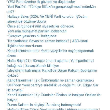
YENİ Parti üzerine ilk gözlem ve düşünceler
Yeni Parti'nin "Türkiye İttifakı"nı gerçekleştirmesi mümkün
mü?
Haftaya Bakış (325): Ve YENİ Parti kuruldu | Çözüm
sürecinde çözüme doğru
Önce sürgündeki Kürt siyasetçiler dönecek
Yeni ana muhalefet partisini beklerken
"Çerçeve yasa"nın eli kulağında
Transatlantik: Savaş ne zaman bitecek? | ABD-İsrail
ilişkilerinde son durum
Kandil izlenimleri (3): Yarım yüzyıllık bir sayfa kapanmak
üzere
Hafta Başı (91): Süreçte önemli aşama | Yeni partinin eli
kulağında | Savaş bitmek bilmiyor
İzleyicilerin katılımıyla: Kandil'de Duran Kalkan röportajının
öyküsü
Kandil izlenimleri (2): Üniformalar ne zaman çıkarılacak?
CHP'den "yeni parti"ye süreklilik ve değişim | Dr. Edgar Şar
ile söyleşi
Kandil izlenimleri (1): Cümleler Öcalan ile başlıyor Öcalan ile
bitiyor
Duran Kalkan ile söyleşi: Bu süreç batmayacak!
Haftaya Bakış (324): Yeni parti yolda | Ahbap soruşturması |