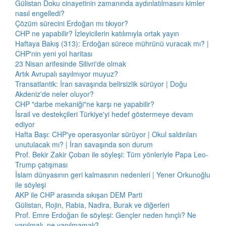
Gülistan Doku cinayetinin zamanında aydınlatılmasını kimler
nasıl engelledi?
Çözüm sürecini Erdoğan mı tıkıyor?
CHP ne yapabilir? İzleyicilerin katılımıyla ortak yayın
Haftaya Bakış (313): Erdoğan sürece mührünü vuracak mı? |
CHP'nin yeni yol haritası
23 Nisan arifesinde Silivri'de olmak
Artık Avrupalı sayılmıyor muyuz?
Transatlantik: İran savaşında belirsizlik sürüyor | Doğu
Akdeniz'de neler oluyor?
CHP "darbe mekaniği"ne karşı ne yapabilir?
İsrail ve destekçileri Türkiye'yi hedef göstermeye devam
ediyor
Hafta Başı: CHP'ye operasyonlar sürüyor | Okul saldırıları
unutulacak mı? | İran savaşında son durum
Prof. Bekir Zakir Çoban ile söyleşi: Tüm yönleriyle Papa Leo-
Trump çatışması
İslam dünyasının geri kalmasının nedenleri | Yener Orkunoğlu
ile söyleşi
AKP ile CHP arasında sıkışan DEM Parti
Gülistan, Rojin, Rabia, Nadira, Burak ve diğerleri
Prof. Emre Erdoğan ile söyleşi: Gençler neden hınçlı? Ne
yapılmalı, ne yapılmamalı?