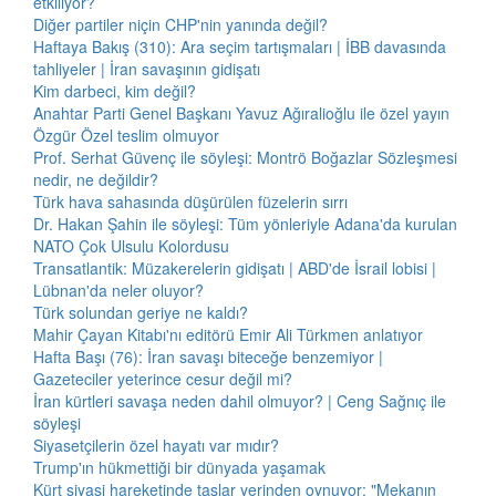
etkiliyor?
Diğer partiler niçin CHP'nin yanında değil?
Haftaya Bakış (310): Ara seçim tartışmaları | İBB davasında
tahliyeler | İran savaşının gidişatı
Kim darbeci, kim değil?
Anahtar Parti Genel Başkanı Yavuz Ağıralioğlu ile özel yayın
Özgür Özel teslim olmuyor
Prof. Serhat Güvenç ile söyleşi: Montrö Boğazlar Sözleşmesi
nedir, ne değildir?
Türk hava sahasında düşürülen füzelerin sırrı
Dr. Hakan Şahin ile söyleşi: Tüm yönleriyle Adana'da kurulan
NATO Çok Ulsulu Kolordusu
Transatlantik: Müzakerelerin gidişatı | ABD'de İsrail lobisi |
Lübnan'da neler oluyor?
Türk solundan geriye ne kaldı?
Mahir Çayan Kitabı'nı editörü Emir Ali Türkmen anlatıyor
Hafta Başı (76): İran savaşı biteceğe benzemiyor |
Gazeteciler yeterince cesur değil mi?
İran kürtleri savaşa neden dahil olmuyor? | Ceng Sağnıç ile
söyleşi
Siyasetçilerin özel hayatı var mıdır?
Trump'ın hükmettiği bir dünyada yaşamak
Kürt siyasi hareketinde taşlar yerinden oynuyor: "Mekanın