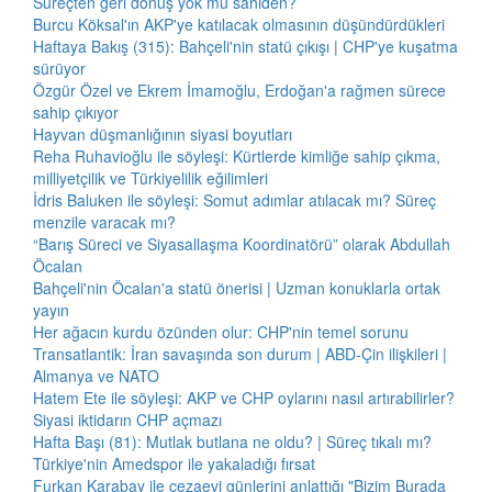
Süreçten geri dönüş yok mu sahiden?
Burcu Köksal'ın AKP'ye katılacak olmasının düşündürdükleri
Haftaya Bakış (315): Bahçeli'nin statü çıkışı | CHP'ye kuşatma
sürüyor
Özgür Özel ve Ekrem İmamoğlu, Erdoğan'a rağmen sürece
sahip çıkıyor
Hayvan düşmanlığının siyasi boyutları
Reha Ruhavioğlu ile söyleşi: Kürtlerde kimliğe sahip çıkma,
milliyetçilik ve Türkiyelilik eğilimleri
İdris Baluken ile söyleşi: Somut adımlar atılacak mı? Süreç
menzile varacak mı?
“Barış Süreci ve Siyasallaşma Koordinatörü” olarak Abdullah
Öcalan
Bahçeli'nin Öcalan'a statü önerisi | Uzman konuklarla ortak
yayın
Her ağacın kurdu özünden olur: CHP'nin temel sorunu
Transatlantik: İran savaşında son durum | ABD-Çin ilişkileri |
Almanya ve NATO
Hatem Ete ile söyleşi: AKP ve CHP oylarını nasıl artırabilirler?
Siyasi iktidarın CHP açmazı
Hafta Başı (81): Mutlak butlana ne oldu? | Süreç tıkalı mı?
Türkiye'nin Amedspor ile yakaladığı fırsat
Furkan Karabay ile cezaevi günlerini anlattığı "Bizim Burada