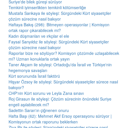
Suriye'de bilek güreşi sürüyor
Temkinli iyimserlikten temkinli kötümserliğe
Mustafa Sarıkaya ile söyleşi: Sürgündeki Kürt siyasetçiler
çözüm sürecine nasıl bakıyor
Haftaya Bakış (298): Bitmeyen operasyonlar | Komisyon
ortak rapor çıkarabilecek mi?
Kadın düşmanları ve ırkçılar el ele
Faysal Sarıyıldız ile söyleşi: Sürgündeki Kürt siyasetçiler
çözüm sürecine nasıl bakıyor
Raporlar bize ne söylüyor? Komisyon çözümde uzlaşabilecek
mi? Uzman konuklarla ortak yayın
Taner Akçam ile söyleşi: Ortadoğu'da İsrail ve Türkiye'nin
hegemonya savaşları
Kürt sorununda İsrail faktörü
Hişyar Özsoy ile söyleşi: Sürgündeki siyasetçiler sürece nasıl
bakıyor?
CHP'nin Kürt sorunu ve Leyla Zana sınavı
Roj Girasun ile söyleşi: Çözüm sürecinin önündeki Suriye
engeli aşılabilecek mi?
Sadettin Saran'ın çiğnenen onuru
Hafta Başı (62): Mehmet Akif Ersoy operasyonu sürüyor |
Komisyonun ortak raporunu beklerken
Ziya Pir ile söyleşi: Sürgündeki siyasetçiler sürece nasıl