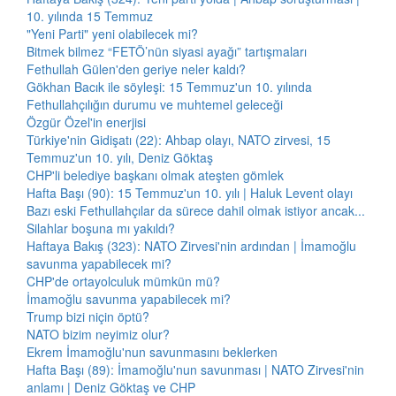
10. yılında 15 Temmuz
"Yeni Parti" yeni olabilecek mi?
Bitmek bilmez “FETÖ’nün siyasi ayağı” tartışmaları
Fethullah Gülen'den geriye neler kaldı?
Gökhan Bacık ile söyleşi: 15 Temmuz'un 10. yılında
Fethullahçılığın durumu ve muhtemel geleceği
Özgür Özel'in enerjisi
Türkiye'nin Gidişatı (22): Ahbap olayı, NATO zirvesi, 15
Temmuz'un 10. yılı, Deniz Göktaş
CHP'li belediye başkanı olmak ateşten gömlek
Hafta Başı (90): 15 Temmuz'un 10. yılı | Haluk Levent olayı
Bazı eski Fethullahçılar da sürece dahil olmak istiyor ancak...
Silahlar boşuna mı yakıldı?
Haftaya Bakış (323): NATO Zirvesi'nin ardından | İmamoğlu
savunma yapabilecek mi?
CHP'de ortayolculuk mümkün mü?
İmamoğlu savunma yapabilecek mi?
Trump bizi niçin öptü?
NATO bizim neyimiz olur?
Ekrem İmamoğlu'nun savunmasını beklerken
Hafta Başı (89): İmamoğlu'nun savunması | NATO Zirvesi'nin
anlamı | Deniz Göktaş ve CHP