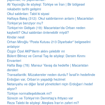
Ali Yaycıoğlu ile söyleşi: Türkiye ve İran | Bir bölgesel
rekabetin tarihi gelişimi
Okul saldırıları: Tabii ki siyasi
Haftaya Bakış (312): Okul saldırılarının anlamı | Macaristan
Türkiye'ye benziyor mu?
Türkiye'nin Gidişatı (19): Macaristan'da Orban neden
kaybetti? Okul saldırıları önlenebilir miydi?
Kindar nesil
Orhan Miroğlu "Posta Kutusu 213 Diyarbakır" belgeselini
anlatıyor
Özgür Özel AKP'lilerin aklını çelebilir mi
Bülent Bilmez ve Cemal Taş ile söyleşi: Dersim Kırımı
Envanteri
Hafta Başı (78): Mansur Yavaş da hedefte | Macaristan
dersleri
Transatlantik: Müzakereler neden durdu? İsrail’in hedefinde
Erdoğan var, Orban’ın yaşadığı hezimet
Netanyahu ve diğer İsrail yöneticileri niçin Erdoğan'ı hedef
alıyor?
Türkiye normalleşebilecek mi?
Sürecin ve Türkiye'nin Demirtaş'a ihtiyacı var
Reza Talebi ile söyleşi: Ateşkes İran'ın zaferi mi?