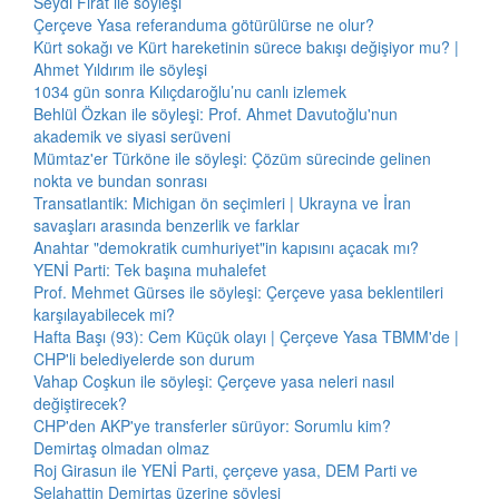
Seydi Fırat ile söyleşi
Çerçeve Yasa referanduma götürülürse ne olur?
Kürt sokağı ve Kürt hareketinin sürece bakışı değişiyor mu? |
Ahmet Yıldırım ile söyleşi
1034 gün sonra Kılıçdaroğlu’nu canlı izlemek
Behlül Özkan ile söyleşi: Prof. Ahmet Davutoğlu'nun
akademik ve siyasi serüveni
Mümtaz'er Türköne ile söyleşi: Çözüm sürecinde gelinen
nokta ve bundan sonrası
Transatlantik: Michigan ön seçimleri | Ukrayna ve İran
savaşları arasında benzerlik ve farklar
Anahtar "demokratik cumhuriyet"in kapısını açacak mı?
YENİ Parti: Tek başına muhalefet
Prof. Mehmet Gürses ile söyleşi: Çerçeve yasa beklentileri
karşılayabilecek mi?
Hafta Başı (93): Cem Küçük olayı | Çerçeve Yasa TBMM'de |
CHP'li belediyelerde son durum
Vahap Coşkun ile söyleşi: Çerçeve yasa neleri nasıl
değiştirecek?
CHP'den AKP'ye transferler sürüyor: Sorumlu kim?
Demirtaş olmadan olmaz
Roj Girasun ile YENİ Parti, çerçeve yasa, DEM Parti ve
Selahattin Demirtaş üzerine söyleşi