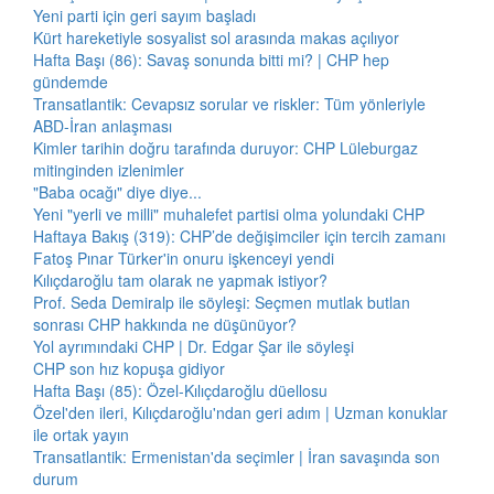
Yeni parti için geri sayım başladı
Kürt hareketiyle sosyalist sol arasında makas açılıyor
Hafta Başı (86): Savaş sonunda bitti mi? | CHP hep
gündemde
Transatlantik: Cevapsız sorular ve riskler: Tüm yönleriyle
ABD-İran anlaşması
Kimler tarihin doğru tarafında duruyor: CHP Lüleburgaz
mitinginden izlenimler
"Baba ocağı" diye diye...
Yeni "yerli ve milli" muhalefet partisi olma yolundaki CHP
Haftaya Bakış (319): CHP’de değişimciler için tercih zamanı
Fatoş Pınar Türker'in onuru işkenceyi yendi
Kılıçdaroğlu tam olarak ne yapmak istiyor?
Prof. Seda Demiralp ile söyleşi: Seçmen mutlak butlan
sonrası CHP hakkında ne düşünüyor?
Yol ayrımındaki CHP | Dr. Edgar Şar ile söyleşi
CHP son hız kopuşa gidiyor
Hafta Başı (85): Özel-Kılıçdaroğlu düellosu
Özel'den ileri, Kılıçdaroğlu'ndan geri adım | Uzman konuklar
ile ortak yayın
Transatlantik: Ermenistan'da seçimler | İran savaşında son
durum