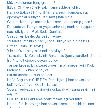
Müzakerelerden barış çıkar mı?
İktidar CHP'ye yönelik saldırılarını şiddetlendiriyor
Haftaya Bakış (311): CHP'nin ara seçim kampanyası,
operasyonlar sürüyor, İran savaşında mola
Gizli tanıklar neye tanık, etkin pişmanlar neden pişman?
Dünyada ve Türkiye'de yaşananlar seçmenlerin duygularını
nasıl etkiliyor? | Prof. Seda Demiralp
Salı günleri Devlet Bahçeli dinlemek
19 Mart sürecinin birinci yılında Türkiye'nin ruh hali: Dr.
Erman Bakırcı ile söyleşi
Yılmaz Özdil olayı bize neler söylüyor?
Transatlantik: Zelensky'nin Ankara ve Şam ziyaretleri | Trump
İran'ı tehdit etmeye devam ediyor
Tarhan Erdem: Bir siyaset bilgesinin bilinmeyenleri | Prof.
Mehmet Ö. Alkan ile söyleşi
Ekrem İmamoğlu'nun karnesi
Hafta Başı (77): CHP-DEM Parti ilişkisi | İran savaşında
belirsizlik sürüyor, Özdil'in istifası
Sosyal medyada anonimliğin kalkacak olmasına sevinmeli
miyiz?
CHP ile DEM Parti arasındaki makas açılıyor mu?
Hatem Ete ile söyleşi: İran savaşı seçmen tercihlerini nasıl