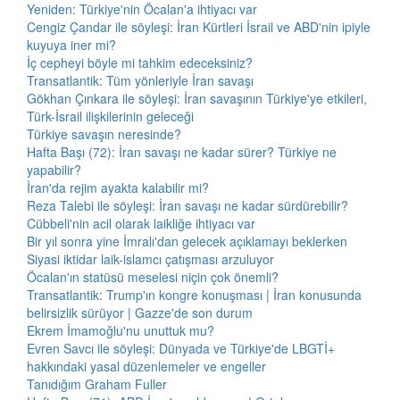
Yeniden: Türkiye'nin Öcalan'a ihtiyacı var
Cengiz Çandar ile söyleşi: İran Kürtleri İsrail ve ABD'nin ipiyle
kuyuya iner mi?
İç cepheyi böyle mi tahkim edeceksiniz?
Transatlantik: Tüm yönleriyle İran savaşı
Gökhan Çınkara ile söyleşi: İran savaşının Türkiye'ye etkileri,
Türk-İsrail ilişkilerinin geleceği
Türkiye savaşın neresinde?
Hafta Başı (72): İran savaşı ne kadar sürer? Türkiye ne
yapabilir?
İran'da rejim ayakta kalabilir mi?
Reza Talebi ile söyleşi: İran savaşı ne kadar sürdürebilir?
Cübbeli'nin acil olarak laikliğe ihtiyacı var
Bir yıl sonra yine İmralı'dan gelecek açıklamayı beklerken
Siyasi iktidar laik-islamcı çatışması arzuluyor
Öcalan'ın statüsü meselesi niçin çok önemli?
Transatlantik: Trump'ın kongre konuşması | İran konusunda
belirsizlik sürüyor | Gazze'de son durum
Ekrem İmamoğlu'nu unuttuk mu?
Evren Savcı ile söyleşi: Dünyada ve Türkiye'de LBGTİ+
hakkındaki yasal düzenlemeler ve engeller
Tanıdığım Graham Fuller