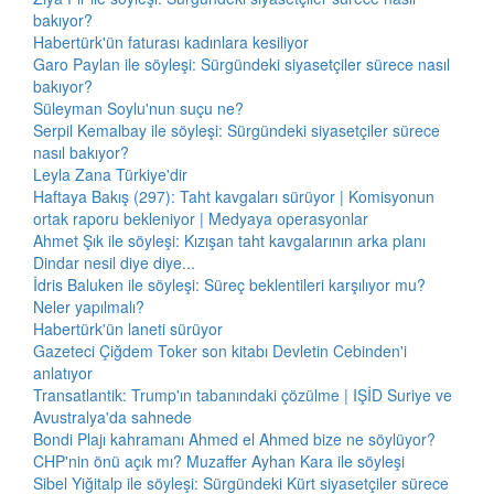
bakıyor?
Habertürk'ün faturası kadınlara kesiliyor
Garo Paylan ile söyleşi: Sürgündeki siyasetçiler sürece nasıl
bakıyor?
Süleyman Soylu'nun suçu ne?
Serpil Kemalbay ile söyleşi: Sürgündeki siyasetçiler sürece
nasıl bakıyor?
Leyla Zana Türkiye'dir
Haftaya Bakış (297): Taht kavgaları sürüyor | Komisyonun
ortak raporu bekleniyor | Medyaya operasyonlar
Ahmet Şık ile söyleşi: Kızışan taht kavgalarının arka planı
Dindar nesil diye diye...
İdris Baluken ile söyleşi: Süreç beklentileri karşılıyor mu?
Neler yapılmalı?
Habertürk'ün laneti sürüyor
Gazeteci Çiğdem Toker son kitabı Devletin Cebinden'i
anlatıyor
Transatlantik: Trump'ın tabanındaki çözülme | IŞİD Suriye ve
Avustralya'da sahnede
Bondi Plajı kahramanı Ahmed el Ahmed bize ne söylüyor?
CHP'nin önü açık mı? Muzaffer Ayhan Kara ile söyleşi
Sibel Yiğitalp ile söyleşi: Sürgündeki Kürt siyasetçiler sürece