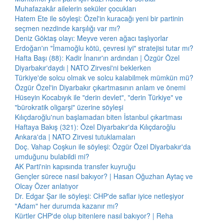
Muhafazakâr ailelerin seküler çocukları
Hatem Ete ile söyleşi: Özel'in kuracağı yeni bir partinin
seçmen nezdinde karşılığı var mı?
Deniz Göktaş olayı: Meyve veren ağacı taşlıyorlar
Erdoğan'ın "İmamoğlu kötü, çevresi iyi" stratejisi tutar mı?
Hafta Başı (88): Kadir İnanır'ın ardından | Özgür Özel
Diyarbakır'daydı | NATO Zirvesi'ni beklerken
Türkiye'de solcu olmak ve solcu kalabilmek mümkün mü?
Özgür Özel'in Diyarbakır çıkartmasının anlam ve önemi
Hüseyin Kocabıyık ile "derin devlet", "derin Türkiye" ve
"bürokratik oligarşi" üzerine söyleşi
Kılıçdaroğlu'nun başlamadan biten İstanbul çıkartması
Haftaya Bakış (321): Özel Diyarbakır'da Kılıçdaroğlu
Ankara'da | NATO Zirvesi tutuklamaları
Doç. Vahap Coşkun ile söyleşi: Özgür Özel Diyarbakır'da
umduğunu bulabildi mi?
AK Parti'nin kapısında transfer kuyruğu
Gençler sürece nasıl bakıyor? | Hasan Oğuzhan Aytaç ve
Olcay Özer anlatıyor
Dr. Edgar Şar ile söyleşi: CHP'de saflar iyice netleşiyor
"Adam" her durumda kazanır mı?
Kürtler CHP'de olup bitenlere nasıl bakıyor? | Reha