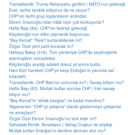
Transatlantik: Trump-Netanyahu gerilimi | NATO'nun geleceği
Evet, tarihe tanıklık ediyoruz da ne oluyor?
CHP'nin tarihi grup toplantısının ardından
Ekrem İmamoğlu'ndan hâlâ niçin çok korkuyorlar?
Hafta Başı (84): CHP'nin belirsiz geleceği
Kılıçdaroğlu'nun etkin pişmanlık başvurusu
"Bay Kemal" "Reis"i kurtarabilecek mi?
Özgür Özel yeni parti kuracak mı?
Haftaya Bakış (318): Tüm yönleriyle CHP'de seçilmişlerle
atanmışların mücadelesi
Kılıçdaroğlu aradığı adaleti dokuz yıl sonra buldu
Hani Kürt hareketi CHP'ye karşı Erdoğan'ın yanında saf
tutacaktı!
Transatlantik: CHP Batı'nın umrunda mı? | Savaş bitiyor mu?
Hafta Başı (83): Mutlak butlan sonrası CHP | İran savaşı
bitiyor mu?
"Bay Kemal"in "ahlak kavgası" ne kadar inandırıcı?
Yaşananları "CHP içi çatışma" olarak göstermeye çalışanlar
ne amaçlıyor?
Özgür Özel Ekrem İmamoğlu'nu terk eder mi?
Sahadaki Kimlik: Amedspor | Vahap Coşkun ile söyleşi
Mutlak butlan Erdoğan'ın derdine derman olur mu?