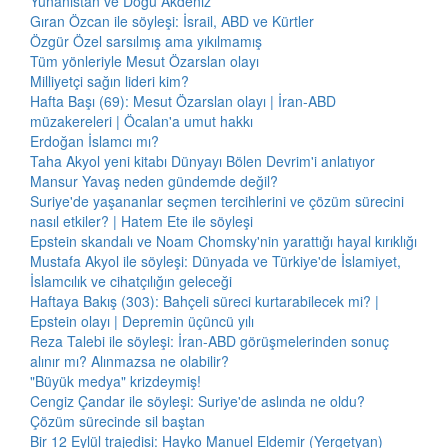
Yunanistan ve Doğu Akdeniz
Gıran Özcan ile söyleşi: İsrail, ABD ve Kürtler
Özgür Özel sarsılmış ama yıkılmamış
Tüm yönleriyle Mesut Özarslan olayı
Milliyetçi sağın lideri kim?
Hafta Başı (69): Mesut Özarslan olayı | İran-ABD
müzakereleri | Öcalan'a umut hakkı
Erdoğan İslamcı mı?
Taha Akyol yeni kitabı Dünyayı Bölen Devrim'i anlatıyor
Mansur Yavaş neden gündemde değil?
Suriye'de yaşananlar seçmen tercihlerini ve çözüm sürecini
nasıl etkiler? | Hatem Ete ile söyleşi
Epstein skandalı ve Noam Chomsky'nin yarattığı hayal kırıklığı
Mustafa Akyol ile söyleşi: Dünyada ve Türkiye'de İslamiyet,
İslamcılık ve cihatçılığın geleceği
Haftaya Bakış (303): Bahçeli süreci kurtarabilecek mi? |
Epstein olayı | Depremin üçüncü yılı
Reza Talebi ile söyleşi: İran-ABD görüşmelerinden sonuç
alınır mı? Alınmazsa ne olabilir?
"Büyük medya" krizdeymiş!
Cengiz Çandar ile söyleşi: Suriye'de aslında ne oldu?
Çözüm sürecinde sil baştan
Bir 12 Eylül trajedisi: Hayko Manuel Eldemir (Yergetyan)