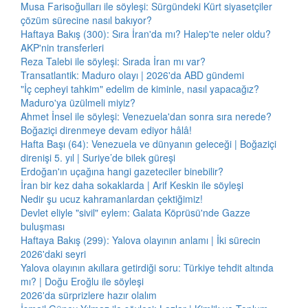
Musa Farisoğulları ile söyleşi: Sürgündeki Kürt siyasetçiler
çözüm sürecine nasıl bakıyor?
Haftaya Bakış (300): Sıra İran'da mı? Halep'te neler oldu?
AKP'nin transferleri
Reza Talebi ile söyleşi: Sırada İran mı var?
Transatlantik: Maduro olayı | 2026'da ABD gündemi
"İç cepheyi tahkim" edelim de kiminle, nasıl yapacağız?
Maduro'ya üzülmeli miyiz?
Ahmet İnsel ile söyleşi: Venezuela'dan sonra sıra nerede?
Boğaziçi direnmeye devam ediyor hâlâ!
Hafta Başı (64): Venezuela ve dünyanın geleceği | Boğaziçi
direnişi 5. yıl | Suriye’de bilek güreşi
Erdoğan'ın uçağına hangi gazeteciler binebilir?
İran bir kez daha sokaklarda | Arif Keskin ile söyleşi
Nedir şu ucuz kahramanlardan çektiğimiz!
Devlet eliyle "sivil" eylem: Galata Köprüsü'nde Gazze
buluşması
Haftaya Bakış (299): Yalova olayının anlamı | İki sürecin
2026'daki seyri
Yalova olayının akıllara getirdiği soru: Türkiye tehdit altında
mı? | Doğu Eroğlu ile söyleşi
2026'da sürprizlere hazır olalım