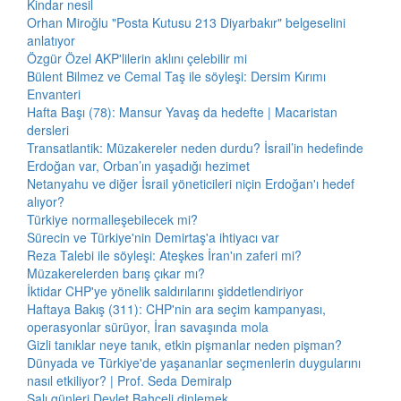
Kindar nesil
Orhan Miroğlu "Posta Kutusu 213 Diyarbakır" belgeselini
anlatıyor
Özgür Özel AKP'lilerin aklını çelebilir mi
Bülent Bilmez ve Cemal Taş ile söyleşi: Dersim Kırımı
Envanteri
Hafta Başı (78): Mansur Yavaş da hedefte | Macaristan
dersleri
Transatlantik: Müzakereler neden durdu? İsrail’in hedefinde
Erdoğan var, Orban’ın yaşadığı hezimet
Netanyahu ve diğer İsrail yöneticileri niçin Erdoğan'ı hedef
alıyor?
Türkiye normalleşebilecek mi?
Sürecin ve Türkiye'nin Demirtaş'a ihtiyacı var
Reza Talebi ile söyleşi: Ateşkes İran'ın zaferi mi?
Müzakerelerden barış çıkar mı?
İktidar CHP'ye yönelik saldırılarını şiddetlendiriyor
Haftaya Bakış (311): CHP'nin ara seçim kampanyası,
operasyonlar sürüyor, İran savaşında mola
Gizli tanıklar neye tanık, etkin pişmanlar neden pişman?
Dünyada ve Türkiye'de yaşananlar seçmenlerin duygularını
nasıl etkiliyor? | Prof. Seda Demiralp
Salı günleri Devlet Bahçeli dinlemek