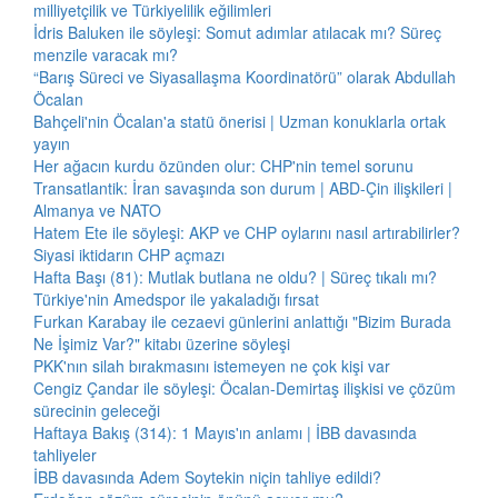
milliyetçilik ve Türkiyelilik eğilimleri
İdris Baluken ile söyleşi: Somut adımlar atılacak mı? Süreç
menzile varacak mı?
“Barış Süreci ve Siyasallaşma Koordinatörü” olarak Abdullah
Öcalan
Bahçeli'nin Öcalan'a statü önerisi | Uzman konuklarla ortak
yayın
Her ağacın kurdu özünden olur: CHP'nin temel sorunu
Transatlantik: İran savaşında son durum | ABD-Çin ilişkileri |
Almanya ve NATO
Hatem Ete ile söyleşi: AKP ve CHP oylarını nasıl artırabilirler?
Siyasi iktidarın CHP açmazı
Hafta Başı (81): Mutlak butlana ne oldu? | Süreç tıkalı mı?
Türkiye'nin Amedspor ile yakaladığı fırsat
Furkan Karabay ile cezaevi günlerini anlattığı "Bizim Burada
Ne İşimiz Var?" kitabı üzerine söyleşi
PKK'nın silah bırakmasını istemeyen ne çok kişi var
Cengiz Çandar ile söyleşi: Öcalan-Demirtaş ilişkisi ve çözüm
sürecinin geleceği
Haftaya Bakış (314): 1 Mayıs'ın anlamı | İBB davasında
tahliyeler
İBB davasında Adem Soytekin niçin tahliye edildi?