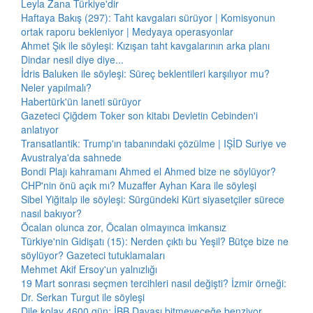
Leyla Zana Türkiye'dir
Haftaya Bakış (297): Taht kavgaları sürüyor | Komisyonun
ortak raporu bekleniyor | Medyaya operasyonlar
Ahmet Şık ile söyleşi: Kızışan taht kavgalarının arka planı
Dindar nesil diye diye...
İdris Baluken ile söyleşi: Süreç beklentileri karşılıyor mu?
Neler yapılmalı?
Habertürk'ün laneti sürüyor
Gazeteci Çiğdem Toker son kitabı Devletin Cebinden'i
anlatıyor
Transatlantik: Trump'ın tabanındaki çözülme | IŞİD Suriye ve
Avustralya'da sahnede
Bondi Plajı kahramanı Ahmed el Ahmed bize ne söylüyor?
CHP'nin önü açık mı? Muzaffer Ayhan Kara ile söyleşi
Sibel Yiğitalp ile söyleşi: Sürgündeki Kürt siyasetçiler sürece
nasıl bakıyor?
Öcalan olunca zor, Öcalan olmayınca imkansız
Türkiye'nin Gidişatı (15): Nerden çıktı bu Yeşil? Bütçe bize ne
söylüyor? Gazeteci tutuklamaları
Mehmet Akif Ersoy'un yalnızlığı
19 Mart sonrası seçmen tercihleri nasıl değişti? İzmir örneği:
Dr. Serkan Turgut ile söyleşi
Dile kolay 4600 gün: İBB Davası bitmeyeceğe benziyor