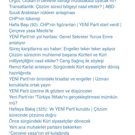
Örgüt, Öcalan'ın devletle vardığı mutabakata uyacak mı?
Transatlantik: Çözüm süreci bölgeyi nasıl etkiler? | ABD-
Suudi Arabistan nükleer anlaşması
CHP'nin tükenişi
Hafta Başı (92): CHP'nin figüranları | YENİ Parti start verdi |
Çerçeve yasa Meclis'te
YENİ Parti'nin yol haritası: Genel Sekreter Yunus Emre
anlatıyor
Süreç karşıtlarına acı haber: Engeller teker teker aşılıyor
Çözüm sürecinin muhtemel başarısı Kürtleri ve Kürt
milliyetçiliğini nasıl etkiler? Ceng Sağnıç ile söyleşi
Remzi Kartal anlatıyor: Sürgündeki Kürt siyasetçiler dönüş
hazırlığında
YENİ Parti’nin önündeki fırsatlar ve engeller | Uzman
konuklarla ortak yayın
YENİ Parti üzerine ilk gözlem ve düşünceler
Yeni Parti'nin "Türkiye İttifakı"nı gerçekleştirmesi mümkün
mü?
Haftaya Bakış (325): Ve YENİ Parti kuruldu | Çözüm
sürecinde çözüme doğru
Önce sürgündeki Kürt siyasetçiler dönecek
Yeni ana muhalefet partisini beklerken
"Çerçeve yasa"nın eli kulağında