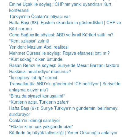
Emine Uçak ile söyleşi: CHP'nin yankı uyandıran Kürt
konferansı
Türkiye'nin Öcalan'a ihtiyacı var
Hafta Başı (68): Epstein skandalının gösterdikleri | CHP ve
Kürt sorunu
Ceng Sağnıç ile söyleşi: ABD ve İsrail Kürtleri sattı mı?
"Kent uzlaşısı" zulmü
Yeniden: Mazlum Abdi realitesi
Mehmet Gürses ile söyleşi: Rojava efsanesi bitti mi?
“Kürt sokağı” diken üstünde
Rasan Remzi ile söyleşi: Suriye'de Mesut Barzani faktörü
Hakkınızı helal ediyor musunuz?
"İç cepheyi tahrip" süreci
Transatlantik: ABD’nin gündemini ICE belirliyor | Suriye’de
anlaşma oluyor mu?
"Biraz da siyaset konuşalım!"
"Kürtlerin acısı, Türklerin zaferi"
Hafta Başı (67): Suriye Türkiye'nin gündemini belirlemeyi
sürdürüyor
Öcalan'ın liderliği sarsılıyor
"Hüzün ki en çok yakışandır bize"
Kürtlerin üç büyük talihsizliği | Yener Orkunoğlu anlatıyor