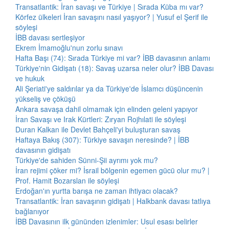
Transatlantik: İran savaşı ve Türkiye | Sırada Küba mı var?
Körfez ülkeleri İran savaşını nasıl yaşıyor? | Yusuf el Şerif ile
söyleşi
İBB davası sertleşiyor
Ekrem İmamoğlu'nun zorlu sınavı
Hafta Başı (74): Sırada Türkiye mi var? İBB davasının anlamı
Türkiye'nin Gidişatı (18): Savaş uzarsa neler olur? İBB Davası
ve hukuk
Ali Şeriati'ye saldırılar ya da Türkiye'de İslamcı düşüncenin
yükseliş ve çöküşü
Ankara savaşa dahil olmamak için elinden geleni yapıyor
İran Savaşı ve Irak Kürtleri: Zıryan Rojhılati ile söyleşi
Duran Kalkan ile Devlet Bahçeli'yi buluşturan savaş
Haftaya Bakış (307): Türkiye savaşın neresinde? | İBB
davasının gidişatı
Türkiye'de sahiden Sünni-Şii ayrımı yok mu?
İran rejimi çöker mi? İsrail bölgenin egemen gücü olur mu? |
Prof. Hamit Bozarslan ile söyleşi
Erdoğan'ın yurtta barışa ne zaman ihtiyacı olacak?
Transatlantik: İran savaşının gidişatı | Halkbank davası tatlıya
bağlanıyor
İBB Davasının ilk gününden izlenimler: Usul esası belirler