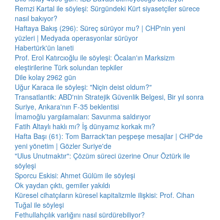
Remzi Kartal ile söyleşi: Sürgündeki Kürt siyasetçiler sürece
nasıl bakıyor?
Haftaya Bakış (296): Süreç sürüyor mu? | CHP'nin yeni
yüzleri | Medyada operasyonlar sürüyor
Habertürk'ün laneti
Prof. Erol Katırcıoğlu ile söyleşi: Öcalan'ın Marksizm
eleştirilerine Türk solundan tepkiler
Dile kolay 2962 gün
Uğur Karaca ile söyleşi: "Niçin deist oldum?"
Transatlantik: ABD'nin Stratejik Güvenlik Belgesi, Bir yıl sonra
Suriye, Ankara'nın F-35 beklentisi
İmamoğlu yargılamaları: Savunma saldırıyor
Fatih Altaylı haklı mı? İş dünyamız korkak mı?
Hafta Başı (61): Tom Barrack'tan peşpeşe mesajlar | CHP'de
yeni yönetim | Gözler Suriye'de
"Ulus Unutmaktır": Çözüm süreci üzerine Onur Öztürk ile
söyleşi
Sporcu Eskisi: Ahmet Gülüm ile söyleşi
Ok yaydan çıktı, gemiler yakıldı
Küresel cihatçıların küresel kapitalizmle ilişkisi: Prof. Cihan
Tuğal ile söyleşi
Fethullahçılık varlığını nasıl sürdürebiliyor?