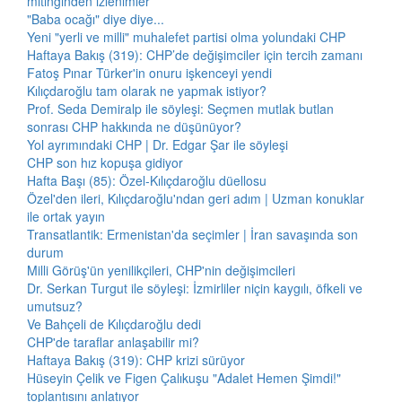
mitinginden izlenimler
"Baba ocağı" diye diye...
Yeni "yerli ve milli" muhalefet partisi olma yolundaki CHP
Haftaya Bakış (319): CHP’de değişimciler için tercih zamanı
Fatoş Pınar Türker'in onuru işkenceyi yendi
Kılıçdaroğlu tam olarak ne yapmak istiyor?
Prof. Seda Demiralp ile söyleşi: Seçmen mutlak butlan
sonrası CHP hakkında ne düşünüyor?
Yol ayrımındaki CHP | Dr. Edgar Şar ile söyleşi
CHP son hız kopuşa gidiyor
Hafta Başı (85): Özel-Kılıçdaroğlu düellosu
Özel'den ileri, Kılıçdaroğlu'ndan geri adım | Uzman konuklar
ile ortak yayın
Transatlantik: Ermenistan'da seçimler | İran savaşında son
durum
Milli Görüş'ün yenilikçileri, CHP'nin değişimcileri
Dr. Serkan Turgut ile söyleşi: İzmirliler niçin kaygılı, öfkeli ve
umutsuz?
Ve Bahçeli de Kılıçdaroğlu dedi
CHP'de taraflar anlaşabilir mi?
Haftaya Bakış (319): CHP krizi sürüyor
Hüseyin Çelik ve Figen Çalıkuşu "Adalet Hemen Şimdi!"
toplantısını anlatıyor