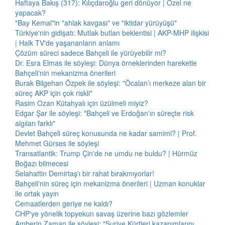
Haftaya Bakış (317): Kılıçdaroğlu geri dönüyor | Özel ne
yapacak?
"Bay Kemal"in "ahlak kavgası" ve "iktidar yürüyüşü"
Türkiye'nin gidişatı: Mutlak butlan beklentisi | AKP-MHP ilişkisi
| Halk TV'de yaşananların anlamı
Çözüm süreci sadece Bahçeli ile yürüyebilir mi?
Dr. Esra Elmas ile söyleşi: Dünya örneklerinden hareketle
Bahçeli'nin mekanizma önerileri
Burak Bilgehan Özpek ile söyleşi: "Öcalan’ı merkeze alan bir
süreç AKP için çok riskli"
Rasim Ozan Kütahyalı için üzülmeli miyiz?
Edgar Şar ile söyleşi: "Bahçeli ve Erdoğan'ın süreçte risk
algıları farklı"
Devlet Bahçeli süreç konusunda ne kadar samimi? | Prof.
Mehmet Gürses ile söyleşi
Transatlantik: Trump Çin'de ne umdu ne buldu? | Hürmüz
Boğazı bilmecesi
Selahattin Demirtaş'ı bir rahat bırakmıyorlar!
Bahçeli'nin süreç için mekanizma önerileri | Uzman konuklar
ile ortak yayın
Cemaatlerden geriye ne kaldı?
CHP'ye yönelik topyekun savaş üzerine bazı gözlemler
Amberin Zaman ile söyleşi: "Suriye Kürtleri kazanımlarını