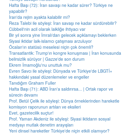
Hafta Başı (72): İran savaşı ne kadar sürer? Türkiye ne
yapabilir?
İran'da rejim ayakta kalabilir mi?
Reza Talebi ile söyleşi: İran savaşı ne kadar sürdürebilir?
Cübbeli'nin acil olarak laikliğe ihtiyacı var
Bir yıl sonra yine İmralı'dan gelecek açıklamayı beklerken
Siyasi iktidar laik-islamcı çatışması arzuluyor
Öcalan'ın statüsü meselesi niçin çok önemli?
Transatlantik: Trump'ın kongre konuşması | İran konusunda
belirsizlik sürüyor | Gazze'de son durum
Ekrem İmamoğlu'nu unuttuk mu?
Evren Savcı ile söyleşi: Dünyada ve Türkiye'de LBGTİ+
hakkındaki yasal düzenlemeler ve engeller
Tanıdığım Graham Fuller
Hafta Başı (71): ABD İran'a saldırırsa... | Ortak rapor ve
sürecin devamı
Prof. Betül Çelik ile söyleşi: Dünya örneklerinden hareketle
komisyon raporunun artıları ve eksileri
Evet, gazetecilik suçtur!
Prof. Yaman Akdeniz ile söyleşi: Siyasi iktidarın sosyal
medyayı mutlak denetim arayışları
Yeni dinsel hareketler Türkiye'de niçin etkili olamıyor?