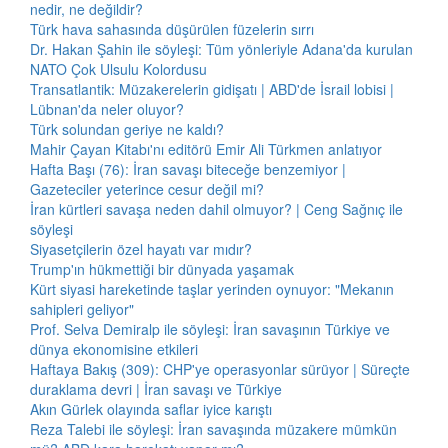
nedir, ne değildir?
Türk hava sahasında düşürülen füzelerin sırrı
Dr. Hakan Şahin ile söyleşi: Tüm yönleriyle Adana'da kurulan
NATO Çok Ulsulu Kolordusu
Transatlantik: Müzakerelerin gidişatı | ABD'de İsrail lobisi |
Lübnan'da neler oluyor?
Türk solundan geriye ne kaldı?
Mahir Çayan Kitabı'nı editörü Emir Ali Türkmen anlatıyor
Hafta Başı (76): İran savaşı biteceğe benzemiyor |
Gazeteciler yeterince cesur değil mi?
İran kürtleri savaşa neden dahil olmuyor? | Ceng Sağnıç ile
söyleşi
Siyasetçilerin özel hayatı var mıdır?
Trump'ın hükmettiği bir dünyada yaşamak
Kürt siyasi hareketinde taşlar yerinden oynuyor: "Mekanın
sahipleri geliyor"
Prof. Selva Demiralp ile söyleşi: İran savaşının Türkiye ve
dünya ekonomisine etkileri
Haftaya Bakış (309): CHP'ye operasyonlar sürüyor | Süreçte
duraklama devri | İran savaşı ve Türkiye
Akın Gürlek olayında saflar iyice karıştı
Reza Talebi ile söyleşi: İran savaşında müzakere mümkün