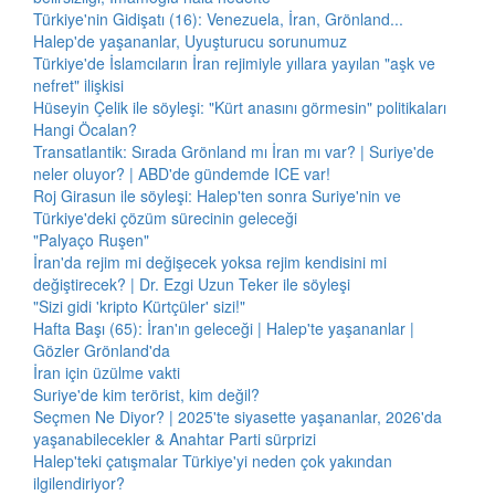
Türkiye'nin Gidişatı (16): Venezuela, İran, Grönland...
Halep'de yaşananlar, Uyuşturucu sorunumuz
Türkiye'de İslamcıların İran rejimiyle yıllara yayılan "aşk ve
nefret" ilişkisi
Hüseyin Çelik ile söyleşi: "Kürt anasını görmesin" politikaları
Hangi Öcalan?
Transatlantik: Sırada Grönland mı İran mı var? | Suriye'de
neler oluyor? | ABD'de gündemde ICE var!
Roj Girasun ile söyleşi: Halep'ten sonra Suriye'nin ve
Türkiye'deki çözüm sürecinin geleceği
"Palyaço Ruşen"
İran'da rejim mi değişecek yoksa rejim kendisini mi
değiştirecek? | Dr. Ezgi Uzun Teker ile söyleşi
"Sizi gidi 'kripto Kürtçüler' sizi!"
Hafta Başı (65): İran'ın geleceği | Halep'te yaşananlar |
Gözler Grönland'da
İran için üzülme vakti
Suriye'de kim terörist, kim değil?
Seçmen Ne Diyor? | 2025'te siyasette yaşananlar, 2026'da
yaşanabilecekler & Anahtar Parti sürprizi
Halep'teki çatışmalar Türkiye'yi neden çok yakından
ilgilendiriyor?