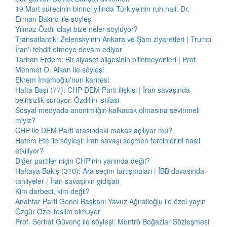
19 Mart sürecinin birinci yılında Türkiye'nin ruh hali: Dr.
Erman Bakırcı ile söyleşi
Yılmaz Özdil olayı bize neler söylüyor?
Transatlantik: Zelensky'nin Ankara ve Şam ziyaretleri | Trump
İran'ı tehdit etmeye devam ediyor
Tarhan Erdem: Bir siyaset bilgesinin bilinmeyenleri | Prof.
Mehmet Ö. Alkan ile söyleşi
Ekrem İmamoğlu'nun karnesi
Hafta Başı (77): CHP-DEM Parti ilişkisi | İran savaşında
belirsizlik sürüyor, Özdil'in istifası
Sosyal medyada anonimliğin kalkacak olmasına sevinmeli
miyiz?
CHP ile DEM Parti arasındaki makas açılıyor mu?
Hatem Ete ile söyleşi: İran savaşı seçmen tercihlerini nasıl
etkiliyor?
Diğer partiler niçin CHP'nin yanında değil?
Haftaya Bakış (310): Ara seçim tartışmaları | İBB davasında
tahliyeler | İran savaşının gidişatı
Kim darbeci, kim değil?
Anahtar Parti Genel Başkanı Yavuz Ağıralioğlu ile özel yayın
Özgür Özel teslim olmuyor
Prof. Serhat Güvenç ile söyleşi: Montrö Boğazlar Sözleşmesi