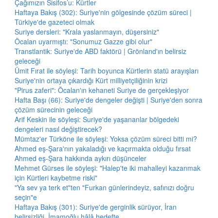
Çağımızın Sisifos’u: Kürtler
Haftaya Bakış (302): Suriye'nin gölgesinde çözüm süreci |
Türkiye'de gazeteci olmak
Suriye dersleri: "Krala yaslanmayın, düşersiniz"
Öcalan uyarmıştı: "Sonumuz Gazze gibi olur"
Transtlantik: Suriye'de ABD faktörü | Grönland'ın belirsiz
geleceği
Ümit Fırat ile söyleşi: Tarih boyunca Kürtlerin statü arayışları
Suriye'nin ortaya çıkardığı Kürt milliyetçiliğinin krizi
"Pirus zaferi": Öcalan'ın kehaneti Suriye de gerçekleşiyor
Hafta Başı (66): Suriye'de dengeler değişti | Suriye'den sonra
çözüm sürecinin geleceği
Arif Keskin ile söyleşi: Suriye'de yaşananlar bölgedeki
dengeleri nasıl değiştirecek?
Mümtaz'er Türköne ile söyleşi: Yoksa çözüm süreci bitti mi?
Ahmed eş-Şara'nın yakaladığı ve kaçırmakta olduğu fırsat
Ahmed eş-Şara hakkında aykırı düşünceler
Mehmet Gürses ile söyleşi: "Halep'te iki mahalleyi kazanmak
için Kürtleri kaybetme riski"
"Ya sev ya terk et"ten "Furkan günlerindeyiz, safınızı doğru
seçin"e
Haftaya Bakış (301): Suriye'de gerginlik sürüyor, İran
belirsizliği, İmamoğlu hâlâ hedefte