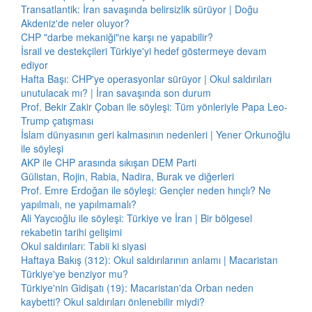
Transatlantik: İran savaşında belirsizlik sürüyor | Doğu
Akdeniz'de neler oluyor?
CHP "darbe mekaniği"ne karşı ne yapabilir?
İsrail ve destekçileri Türkiye'yi hedef göstermeye devam
ediyor
Hafta Başı: CHP'ye operasyonlar sürüyor | Okul saldırıları
unutulacak mı? | İran savaşında son durum
Prof. Bekir Zakir Çoban ile söyleşi: Tüm yönleriyle Papa Leo-
Trump çatışması
İslam dünyasının geri kalmasının nedenleri | Yener Orkunoğlu
ile söyleşi
AKP ile CHP arasında sıkışan DEM Parti
Gülistan, Rojin, Rabia, Nadira, Burak ve diğerleri
Prof. Emre Erdoğan ile söyleşi: Gençler neden hınçlı? Ne
yapılmalı, ne yapılmamalı?
Ali Yaycıoğlu ile söyleşi: Türkiye ve İran | Bir bölgesel
rekabetin tarihi gelişimi
Okul saldırıları: Tabii ki siyasi
Haftaya Bakış (312): Okul saldırılarının anlamı | Macaristan
Türkiye'ye benziyor mu?
Türkiye'nin Gidişatı (19): Macaristan'da Orban neden
kaybetti? Okul saldırıları önlenebilir miydi?