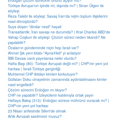
Erdoğan çözüm sürecinin önünü açıyor mu?
Türkiye Avrupa'nın içinde mi, dışında mı? | Sinan Ülgen ile
söyleşi
Reza Talebi ile söyleşi: Savaş İran'da rejim-toplum ilişkilerini
nasıl dönüştürdü?
Suya düşen "dindar nesil" hayali
Transatlantik: İran savaşı ne durumda? | Kral Charles ABD'de
Vahap Coşkun ile söyleşi: Çözüm süreci neden tıkandı? Ne
yapılabilir?
Öcalan'ın gündeminde niçin hep İsrail var?
Ahmet Şık yeni kitabı "Ayna/Heli" yi anlatıyor
İBB Davası canlı yayınlansa neler olurdu?
Hafta Başı (80): Türkiye Avrupalı değil mi? | CHP'nin yeni yol
haritası | İsrail-Türkiye gerginliği
Muhtemel CHP iktidarı kimleri korkutuyor?
Gülistan Doku cinayetinin zamanında aydınlatılmasını kimler
nasıl engelledi?
Çözüm sürecini Erdoğan mı tıkıyor?
CHP ne yapabilir? İzleyicilerin katılımıyla ortak yayın
Haftaya Bakış (313): Erdoğan sürece mührünü vuracak mı? |
CHP'nin yeni yol haritası
23 Nisan arifesinde Silivri'de olmak
Artık Avrupalı sayılmıyor muyuz?