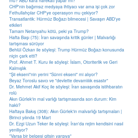
mü? ABD kara harekatı yapar mı?
CHP'nin bağımsız medyaya ihtiyacı var ama işi çok zor
Fethullahçılar CHP'ye operasyon mu çekiyor?
Transatlantik: Hürmüz Boğazı bilmecesi | Savaşın ABD'ye
etkileri
Tamam Netanyahu kötü, peki ya Trump?
Hafta Başı (75): İran savaşında kritik günler | Malvarlığı
tartışması sürüyor
Behlül Özkan ile söyleşi: Trump Hürmüz Boğazı konusunda
niçin çark etti?
Prof. Ahmet T. Kuru ile söyleşi: İslam, Otoriterlik ve Geri
Kalmışlık
"Şii ekseni"nin yerini "Sünni ekseni" mi alıyor?
Beyaz Toroslu savcı ve "devlette devamlılık esastır"
Dr. Mehmet Akif Koç ile söyleşi: İran savaşında istihbaratın
rolü
Akın Gürlek'in mal varlığı tartışmasında son durum: Kim
haklı?
Haftaya Bakış (308): Akın Gürlek'in malvarlığı tartışmaları |
Birinci yılında 19 Mart
Dr. Ezgi Uzun Teker ile söyleşi: İran'da rejim kendisini nasıl
yeniliyor?
"Varsa bir belgesi gitsin yargıya"