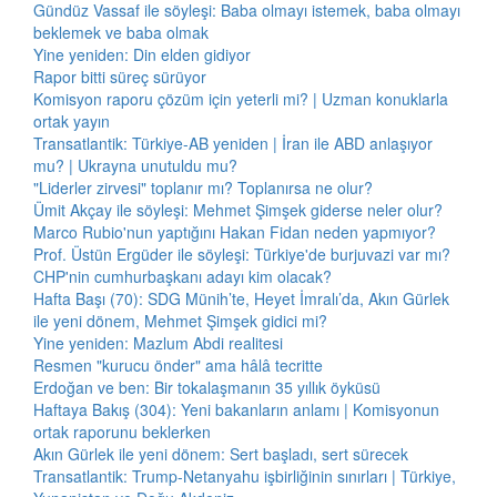
Gündüz Vassaf ile söyleşi: Baba olmayı istemek, baba olmayı
beklemek ve baba olmak
Yine yeniden: Din elden gidiyor
Rapor bitti süreç sürüyor
Komisyon raporu çözüm için yeterli mi? | Uzman konuklarla
ortak yayın
Transatlantik: Türkiye-AB yeniden | İran ile ABD anlaşıyor
mu? | Ukrayna unutuldu mu?
"Liderler zirvesi" toplanır mı? Toplanırsa ne olur?
Ümit Akçay ile söyleşi: Mehmet Şimşek giderse neler olur?
Marco Rubio'nun yaptığını Hakan Fidan neden yapmıyor?
Prof. Üstün Ergüder ile söyleşi: Türkiye'de burjuvazi var mı?
CHP'nin cumhurbaşkanı adayı kim olacak?
Hafta Başı (70): SDG Münih’te, Heyet İmralı’da, Akın Gürlek
ile yeni dönem, Mehmet Şimşek gidici mi?
Yine yeniden: Mazlum Abdi realitesi
Resmen "kurucu önder" ama hâlâ tecritte
Erdoğan ve ben: Bir tokalaşmanın 35 yıllık öyküsü
Haftaya Bakış (304): Yeni bakanların anlamı | Komisyonun
ortak raporunu beklerken
Akın Gürlek ile yeni dönem: Sert başladı, sert sürecek
Transatlantik: Trump-Netanyahu işbirliğinin sınırları | Türkiye,