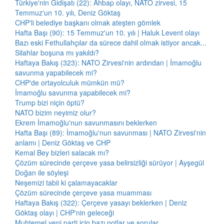
Türkiye'nin Gidişatı (22): Ahbap olayı, NATO zirvesi, 15
Temmuz'un 10. yılı, Deniz Göktaş
CHP'li belediye başkanı olmak ateşten gömlek
Hafta Başı (90): 15 Temmuz'un 10. yılı | Haluk Levent olayı
Bazı eski Fethullahçılar da sürece dahil olmak istiyor ancak...
Silahlar boşuna mı yakıldı?
Haftaya Bakış (323): NATO Zirvesi'nin ardından | İmamoğlu
savunma yapabilecek mi?
CHP'de ortayolculuk mümkün mü?
İmamoğlu savunma yapabilecek mi?
Trump bizi niçin öptü?
NATO bizim neyimiz olur?
Ekrem İmamoğlu'nun savunmasını beklerken
Hafta Başı (89): İmamoğlu'nun savunması | NATO Zirvesi'nin
anlamı | Deniz Göktaş ve CHP
Kemal Bey bizleri salacak mı?
Çözüm sürecinde çerçeve yasa belirsizliği sürüyor | Ayşegül
Doğan ile söyleşi
Neşemizi tabii ki çalamayacaklar
Çözüm sürecinde çerçeve yasa muamması
Haftaya Bakış (322): Çerçeve yasayı beklerken | Deniz
Göktaş olayı | CHP'nin geleceği
Muhtemel yeni parti için bazı notlar ve sorular