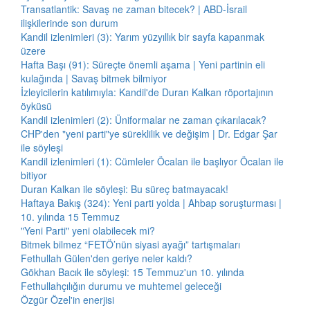
Transatlantik: Savaş ne zaman bitecek? | ABD-İsrail
ilişkilerinde son durum
Kandil izlenimleri (3): Yarım yüzyıllık bir sayfa kapanmak
üzere
Hafta Başı (91): Süreçte önemli aşama | Yeni partinin eli
kulağında | Savaş bitmek bilmiyor
İzleyicilerin katılımıyla: Kandil'de Duran Kalkan röportajının
öyküsü
Kandil izlenimleri (2): Üniformalar ne zaman çıkarılacak?
CHP'den "yeni parti"ye süreklilik ve değişim | Dr. Edgar Şar
ile söyleşi
Kandil izlenimleri (1): Cümleler Öcalan ile başlıyor Öcalan ile
bitiyor
Duran Kalkan ile söyleşi: Bu süreç batmayacak!
Haftaya Bakış (324): Yeni parti yolda | Ahbap soruşturması |
10. yılında 15 Temmuz
"Yeni Parti" yeni olabilecek mi?
Bitmek bilmez “FETÖ’nün siyasi ayağı” tartışmaları
Fethullah Gülen'den geriye neler kaldı?
Gökhan Bacık ile söyleşi: 15 Temmuz'un 10. yılında
Fethullahçılığın durumu ve muhtemel geleceği
Özgür Özel'in enerjisi