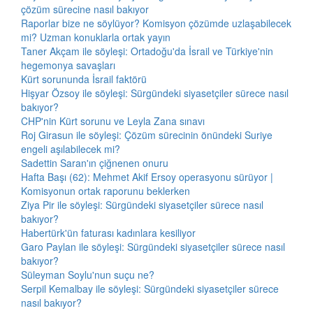
çözüm sürecine nasıl bakıyor
Raporlar bize ne söylüyor? Komisyon çözümde uzlaşabilecek
mi? Uzman konuklarla ortak yayın
Taner Akçam ile söyleşi: Ortadoğu'da İsrail ve Türkiye'nin
hegemonya savaşları
Kürt sorununda İsrail faktörü
Hişyar Özsoy ile söyleşi: Sürgündeki siyasetçiler sürece nasıl
bakıyor?
CHP'nin Kürt sorunu ve Leyla Zana sınavı
Roj Girasun ile söyleşi: Çözüm sürecinin önündeki Suriye
engeli aşılabilecek mi?
Sadettin Saran'ın çiğnenen onuru
Hafta Başı (62): Mehmet Akif Ersoy operasyonu sürüyor |
Komisyonun ortak raporunu beklerken
Ziya Pir ile söyleşi: Sürgündeki siyasetçiler sürece nasıl
bakıyor?
Habertürk'ün faturası kadınlara kesiliyor
Garo Paylan ile söyleşi: Sürgündeki siyasetçiler sürece nasıl
bakıyor?
Süleyman Soylu'nun suçu ne?
Serpil Kemalbay ile söyleşi: Sürgündeki siyasetçiler sürece
nasıl bakıyor?