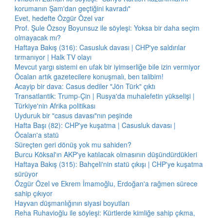
korumanın Şam'dan geçtiğini kavradı"
Evet, hedefte Özgür Özel var
Prof. Şule Özsoy Boyunsuz ile söyleşi: Yoksa bir daha seçim
olmayacak mı?
Haftaya Bakış (316): Casusluk davası | CHP'ye saldırılar
tırmanıyor | Halk TV olayı
Mevcut yargı sistemi en ufak bir iyimserliğe bile izin vermiyor
Öcalan artık gazetecilere konuşmalı, ben talibim!
Acayip bir dava: Casus dediler "Jön Türk" çıktı
Transatlantik: Trump-Çin | Rusya'da muhalefetin yükselişi |
Türkiye'nin Afrika politikası
Uyduruk bir "casus davası"nın peşinde
Hafta Başı (82): CHP'ye kuşatma | Casusluk davası |
Öcalan'a statü
Süreçten geri dönüş yok mu sahiden?
Burcu Köksal'ın AKP'ye katılacak olmasının düşündürdükleri
Haftaya Bakış (315): Bahçeli'nin statü çıkışı | CHP'ye kuşatma
sürüyor
Özgür Özel ve Ekrem İmamoğlu, Erdoğan'a rağmen sürece
sahip çıkıyor
Hayvan düşmanlığının siyasi boyutları
Reha Ruhavioğlu ile söyleşi: Kürtlerde kimliğe sahip çıkma,