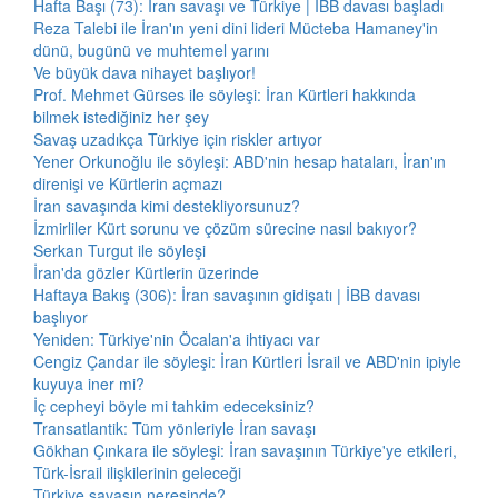
Hafta Başı (73): İran savaşı ve Türkiye | İBB davası başladı
Reza Talebi ile İran'ın yeni dini lideri Mücteba Hamaney'in
dünü, bugünü ve muhtemel yarını
Ve büyük dava nihayet başlıyor!
Prof. Mehmet Gürses ile söyleşi: İran Kürtleri hakkında
bilmek istediğiniz her şey
Savaş uzadıkça Türkiye için riskler artıyor
Yener Orkunoğlu ile söyleşi: ABD'nin hesap hataları, İran'ın
direnişi ve Kürtlerin açmazı
İran savaşında kimi destekliyorsunuz?
İzmirliler Kürt sorunu ve çözüm sürecine nasıl bakıyor?
Serkan Turgut ile söyleşi
İran'da gözler Kürtlerin üzerinde
Haftaya Bakış (306): İran savaşının gidişatı | İBB davası
başlıyor
Yeniden: Türkiye'nin Öcalan'a ihtiyacı var
Cengiz Çandar ile söyleşi: İran Kürtleri İsrail ve ABD'nin ipiyle
kuyuya iner mi?
İç cepheyi böyle mi tahkim edeceksiniz?
Transatlantik: Tüm yönleriyle İran savaşı
Gökhan Çınkara ile söyleşi: İran savaşının Türkiye'ye etkileri,
Türk-İsrail ilişkilerinin geleceği
Türkiye savaşın neresinde?