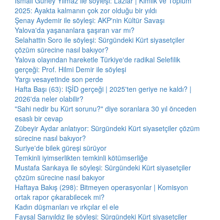
İsmail Güney Yılmaz ile söyleşi: Lazlar | Kimlik ve Toplum
2025: Ayakta kalmanın çok zor olduğu bir yıldı
Şenay Aydemir ile söyleşi: AKP'nin Kültür Savaşı
Yalova'da yaşananlara şaşıran var mı?
Selahattin Soro ile söyleşi: Sürgündeki Kürt siyasetçiler
çözüm sürecine nasıl bakıyor?
Yalova olayından hareketle Türkiye'de radikal Selefilik
gerçeği: Prof. Hilmi Demir ile söyleşi
Yargı vesayetinde son perde
Hafta Başı (63): IŞİD gerçeği | 2025'ten geriye ne kaldı? |
2026'da neler olabilir?
"Sahi nedir bu Kürt sorunu?" diye soranlara 30 yıl önceden
esaslı bir cevap
Zübeyir Aydar anlatıyor: Sürgündeki Kürt siyasetçiler çözüm
sürecine nasıl bakıyor?
Suriye'de bilek güreşi sürüyor
Temkinli iyimserlikten temkinli kötümserliğe
Mustafa Sarıkaya ile söyleşi: Sürgündeki Kürt siyasetçiler
çözüm sürecine nasıl bakıyor
Haftaya Bakış (298): Bitmeyen operasyonlar | Komisyon
ortak rapor çıkarabilecek mi?
Kadın düşmanları ve ırkçılar el ele
Faysal Sarıyıldız ile söyleşi: Sürgündeki Kürt siyasetçiler