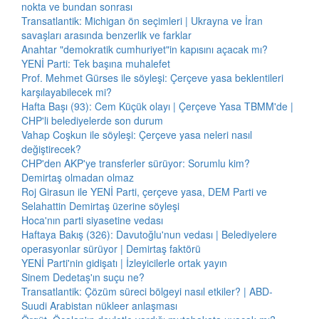
nokta ve bundan sonrası
Transatlantik: Michigan ön seçimleri | Ukrayna ve İran
savaşları arasında benzerlik ve farklar
Anahtar "demokratik cumhuriyet"in kapısını açacak mı?
YENİ Parti: Tek başına muhalefet
Prof. Mehmet Gürses ile söyleşi: Çerçeve yasa beklentileri
karşılayabilecek mi?
Hafta Başı (93): Cem Küçük olayı | Çerçeve Yasa TBMM'de |
CHP'li belediyelerde son durum
Vahap Coşkun ile söyleşi: Çerçeve yasa neleri nasıl
değiştirecek?
CHP'den AKP'ye transferler sürüyor: Sorumlu kim?
Demirtaş olmadan olmaz
Roj Girasun ile YENİ Parti, çerçeve yasa, DEM Parti ve
Selahattin Demirtaş üzerine söyleşi
Hoca'nın parti siyasetine vedası
Haftaya Bakış (326): Davutoğlu'nun vedası | Belediyelere
operasyonlar sürüyor | Demirtaş faktörü
YENİ Parti'nin gidişatı | İzleyicilerle ortak yayın
Sinem Dedetaş'ın suçu ne?
Transatlantik: Çözüm süreci bölgeyi nasıl etkiler? | ABD-
Suudi Arabistan nükleer anlaşması