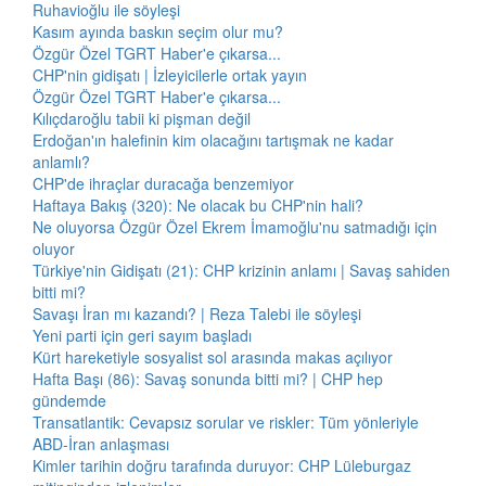
Ruhavioğlu ile söyleşi
Kasım ayında baskın seçim olur mu?
Özgür Özel TGRT Haber'e çıkarsa...
CHP'nin gidişatı | İzleyicilerle ortak yayın
Özgür Özel TGRT Haber'e çıkarsa...
Kılıçdaroğlu tabii ki pişman değil
Erdoğan'ın halefinin kim olacağını tartışmak ne kadar
anlamlı?
CHP'de ihraçlar duracağa benzemiyor
Haftaya Bakış (320): Ne olacak bu CHP'nin hali?
Ne oluyorsa Özgür Özel Ekrem İmamoğlu'nu satmadığı için
oluyor
Türkiye'nin Gidişatı (21): CHP krizinin anlamı | Savaş sahiden
bitti mi?
Savaşı İran mı kazandı? | Reza Talebi ile söyleşi
Yeni parti için geri sayım başladı
Kürt hareketiyle sosyalist sol arasında makas açılıyor
Hafta Başı (86): Savaş sonunda bitti mi? | CHP hep
gündemde
Transatlantik: Cevapsız sorular ve riskler: Tüm yönleriyle
ABD-İran anlaşması
Kimler tarihin doğru tarafında duruyor: CHP Lüleburgaz