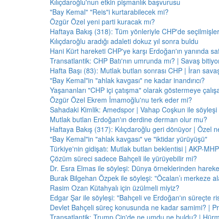
Kılıçdaroğlu'nun etkin pişmanlık başvurusu
"Bay Kemal" "Reis"i kurtarabilecek mi?
Özgür Özel yeni parti kuracak mı?
Haftaya Bakış (318): Tüm yönleriyle CHP'de seçilmişle
Kılıçdaroğlu aradığı adaleti dokuz yıl sonra buldu
Hani Kürt hareketi CHP'ye karşı Erdoğan'ın yanında saf
Transatlantik: CHP Batı'nın umrunda mı? | Savaş bitiy
Hafta Başı (83): Mutlak butlan sonrası CHP | İran savaş
"Bay Kemal"in "ahlak kavgası" ne kadar inandırıcı?
Yaşananları "CHP içi çatışma" olarak göstermeye çalış
Özgür Özel Ekrem İmamoğlu'nu terk eder mi?
Sahadaki Kimlik: Amedspor | Vahap Coşkun ile söyleşi
Mutlak butlan Erdoğan'ın derdine derman olur mu?
Haftaya Bakış (317): Kılıçdaroğlu geri dönüyor | Özel 
"Bay Kemal"in "ahlak kavgası" ve "iktidar yürüyüşü"
Türkiye'nin gidişatı: Mutlak butlan beklentisi | AKP-MHP
Çözüm süreci sadece Bahçeli ile yürüyebilir mi?
Dr. Esra Elmas ile söyleşi: Dünya örneklerinden hareke
Burak Bilgehan Özpek ile söyleşi: "Öcalan’ı merkeze ala
Rasim Ozan Kütahyalı için üzülmeli miyiz?
Edgar Şar ile söyleşi: "Bahçeli ve Erdoğan'ın süreçte risk
Devlet Bahçeli süreç konusunda ne kadar samimi? | Pr
Transatlantik: Trump Çin'de ne umdu ne buldu? | Hür