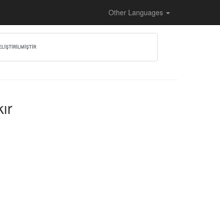
Other Languages
ır