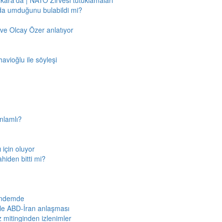
nkara'da | NATO Zirvesi tutuklamaları
'da umduğunu bulabildi mi?
ve Olcay Özer anlatıyor
avioğlu ile söyleşi
nlamlı?
için oluyor
ahiden bitti mi?
gündemde
iyle ABD-İran anlaşması
z mitinginden izlenimler