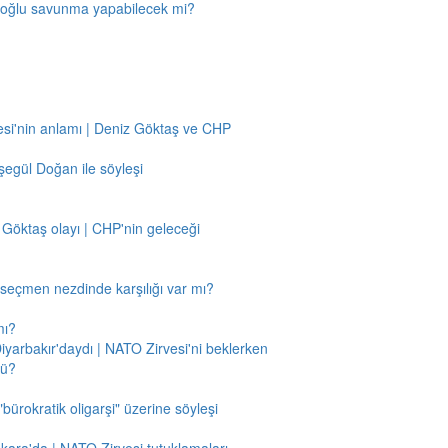
amoğlu savunma yapabilecek mi?
si'nin anlamı | Deniz Göktaş ve CHP
egül Doğan ile söyleşi
 Göktaş olayı | CHP'nin geleceği
n seçmen nezdinde karşılığı var mı?
mı?
Diyarbakır'daydı | NATO Zirvesi'ni beklerken
mü?
"bürokratik oligarşi" üzerine söyleşi