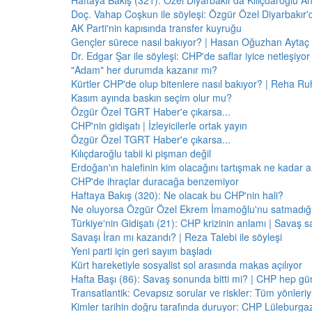
Haftaya Bakış (321): Özel Diyarbakır'da Kılıçdaroğlu A
Doç. Vahap Coşkun ile söyleşi: Özgür Özel Diyarbakır
AK Parti'nin kapısında transfer kuyruğu
Gençler sürece nasıl bakıyor? | Hasan Oğuzhan Aytaç 
Dr. Edgar Şar ile söyleşi: CHP'de saflar iyice netleşiyor
"Adam" her durumda kazanır mı?
Kürtler CHP'de olup bitenlere nasıl bakıyor? | Reha Ruh
Kasım ayında baskın seçim olur mu?
Özgür Özel TGRT Haber'e çıkarsa...
CHP'nin gidişatı | İzleyicilerle ortak yayın
Özgür Özel TGRT Haber'e çıkarsa...
Kılıçdaroğlu tabii ki pişman değil
Erdoğan'ın halefinin kim olacağını tartışmak ne kadar a
CHP'de ihraçlar duracağa benzemiyor
Haftaya Bakış (320): Ne olacak bu CHP'nin hali?
Ne oluyorsa Özgür Özel Ekrem İmamoğlu'nu satmadığı 
Türkiye'nin Gidişatı (21): CHP krizinin anlamı | Savaş s
Savaşı İran mı kazandı? | Reza Talebi ile söyleşi
Yeni parti için geri sayım başladı
Kürt hareketiyle sosyalist sol arasında makas açılıyor
Hafta Başı (86): Savaş sonunda bitti mi? | CHP hep 
Transatlantik: Cevapsız sorular ve riskler: Tüm yönler
Kimler tarihin doğru tarafında duruyor: CHP Lüleburga