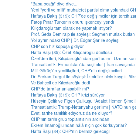
"Baba ocağı" diye diye...
Yeni "yerli ve milli" muhalefet partisi olma yolundaki C
Haftaya Bakış (319): CHP’de değişimciler için tercih z
Fatoş Pınar Türker'in onuru işkenceyi yendi
Kılıçdaroğlu tam olarak ne yapmak istiyor?
Prof. Seda Demiralp ile söyleşi: Seçmen mutlak butla
Yol ayrımındaki CHP | Dr. Edgar Şar ile söyleşi
CHP son hız kopuşa gidiyor
Hafta Başı (85): Özel-Kılıçdaroğlu düellosu
Özel'den ileri, Kılıçdaroğlu'ndan geri adım | Uzman konu
Transatlantik: Ermenistan'da seçimler | İran savaşınd
Milli Görüş'ün yenilikçileri, CHP'nin değişimcileri
Dr. Serkan Turgut ile söyleşi: İzmirliler niçin kaygılı, ö
Ve Bahçeli de Kılıçdaroğlu dedi
CHP'de taraflar anlaşabilir mi?
Haftaya Bakış (319): CHP krizi sürüyor
Hüseyin Çelik ve Figen Çalıkuşu "Adalet Hemen Şimdi!" 
Transatlantik: Trump-Netanyahu gerilimi | NATO'nun g
Evet, tarihe tanıklık ediyoruz da ne oluyor?
CHP'nin tarihi grup toplantısının ardından
Ekrem İmamoğlu'ndan hâlâ niçin çok korkuyorlar?
Hafta Başı (84): CHP'nin belirsiz geleceği