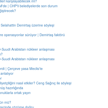
leri karşılayabilecek mi?
'de | CHP'li belediyelerde son durum
ğiştirecek?
 Selahattin Demirtaş üzerine söyleşi
re operasyonlar sürüyor | Demirtaş faktörü
BD-Suudi Arabistan nükleer anlaşması
ı?
BD-Suudi Arabistan nükleer anlaşması
verdi | Çerçeve yasa Meclis'te
anlatıyor
or
etçiliğini nasıl etkiler? Ceng Sağnıç ile söyleşi
nüş hazırlığında
onuklarla ortak yayın
mkün mü?
sürecinde çözüme doğru