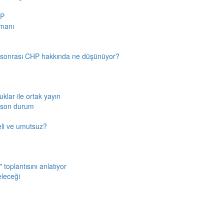
HP
amanı
n sonrası CHP hakkında ne düşünüyor?
klar ile ortak yayın
a son durum
fkeli ve umutsuz?
toplantısını anlatıyor
eleceği