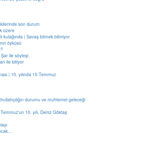
işkilerinde son durum
ak üzere
li kulağında | Savaş bitmek bilmiyor
jının öyküsü
k?
Şar ile söyleşi
n ile bitiyor
ması | 10. yılında 15 Temmuz
thullahçılığın durumu ve muhtemel geleceği
5 Temmuz'un 10. yılı, Deniz Göktaş
layı
ncak...