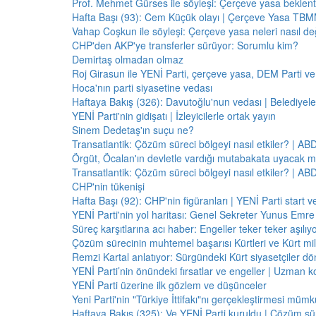
Prof. Mehmet Gürses ile söyleşi: Çerçeve yasa beklenti
Hafta Başı (93): Cem Küçük olayı | Çerçeve Yasa TBMM
Vahap Coşkun ile söyleşi: Çerçeve yasa neleri nasıl de
CHP'den AKP'ye transferler sürüyor: Sorumlu kim?
Demirtaş olmadan olmaz
Roj Girasun ile YENİ Parti, çerçeve yasa, DEM Parti ve
Hoca'nın parti siyasetine vedası
Haftaya Bakış (326): Davutoğlu'nun vedası | Belediyele
YENİ Parti'nin gidişatı | İzleyicilerle ortak yayın
Sinem Dedetaş'ın suçu ne?
Transatlantik: Çözüm süreci bölgeyi nasıl etkiler? | A
Örgüt, Öcalan'ın devletle vardığı mutabakata uyacak m
Transatlantik: Çözüm süreci bölgeyi nasıl etkiler? | A
CHP'nin tükenişi
Hafta Başı (92): CHP'nin figüranları | YENİ Parti start 
YENİ Parti'nin yol haritası: Genel Sekreter Yunus Emre 
Süreç karşıtlarına acı haber: Engeller teker teker aşılıy
Çözüm sürecinin muhtemel başarısı Kürtleri ve Kürt milliy
Remzi Kartal anlatıyor: Sürgündeki Kürt siyasetçiler dö
YENİ Parti’nin önündeki fırsatlar ve engeller | Uzman k
YENİ Parti üzerine ilk gözlem ve düşünceler
Yeni Parti'nin "Türkiye İttifakı"nı gerçekleştirmesi mü
Haftaya Bakış (325): Ve YENİ Parti kuruldu | Çözüm 