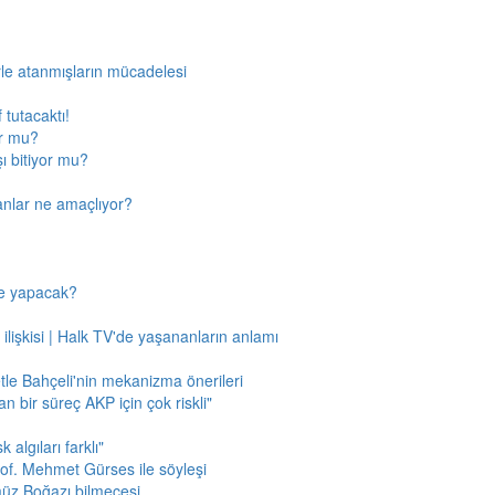
rle atanmışların mücadelesi
 tutacaktı!
or mu?
ı bitiyor mu?
anlar ne amaçlıyor?
ne yapacak?
 ilişkisi | Halk TV'de yaşananların anlamı
tle Bahçeli'nin mekanizma önerileri
n bir süreç AKP için çok riskli"
 algıları farklı"
of. Mehmet Gürses ile söyleşi
müz Boğazı bilmecesi