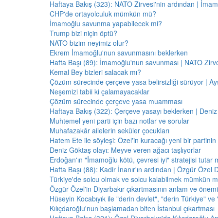
Haftaya Bakış (323): NATO Zirvesi'nin ardından | İm
CHP'de ortayolculuk mümkün mü?
İmamoğlu savunma yapabilecek mi?
Trump bizi niçin öptü?
NATO bizim neyimiz olur?
Ekrem İmamoğlu'nun savunmasını beklerken
Hafta Başı (89): İmamoğlu'nun savunması | NATO Zirve
Kemal Bey bizleri salacak mı?
Çözüm sürecinde çerçeve yasa belirsizliği sürüyor | Ayş
Neşemizi tabii ki çalamayacaklar
Çözüm sürecinde çerçeve yasa muamması
Haftaya Bakış (322): Çerçeve yasayı beklerken | Deniz
Muhtemel yeni parti için bazı notlar ve sorular
Muhafazakâr ailelerin seküler çocukları
Hatem Ete ile söyleşi: Özel'in kuracağı yeni bir partini
Deniz Göktaş olayı: Meyve veren ağacı taşlıyorlar
Erdoğan'ın "İmamoğlu kötü, çevresi iyi" stratejisi tutar 
Hafta Başı (88): Kadir İnanır'ın ardından | Özgür Özel 
Türkiye'de solcu olmak ve solcu kalabilmek mümkün 
Özgür Özel'in Diyarbakır çıkartmasının anlam ve önemi
Hüseyin Kocabıyık ile "derin devlet", "derin Türkiye" ve 
Kılıçdaroğlu'nun başlamadan biten İstanbul çıkartması