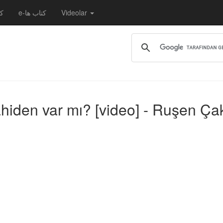
کت
e-کتاب ها
Videolar
sahiden var mı? [video] - Ruşen Çak