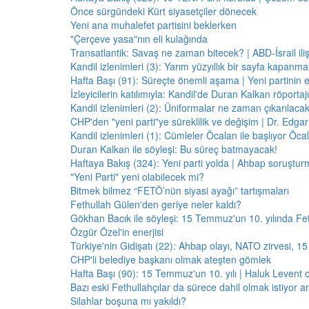
Önce sürgündeki Kürt siyasetçiler dönecek
Yeni ana muhalefet partisini beklerken
"Çerçeve yasa"nın eli kulağında
Transatlantik: Savaş ne zaman bitecek? | ABD-İsrail il
Kandil izlenimleri (3): Yarım yüzyıllık bir sayfa kapanm
Hafta Başı (91): Süreçte önemli aşama | Yeni partinin e
İzleyicilerin katılımıyla: Kandil'de Duran Kalkan röporta
Kandil izlenimleri (2): Üniformalar ne zaman çıkarılaca
CHP'den "yeni parti"ye süreklilik ve değişim | Dr. Edgar 
Kandil izlenimleri (1): Cümleler Öcalan ile başlıyor Öcala
Duran Kalkan ile söyleşi: Bu süreç batmayacak!
Haftaya Bakış (324): Yeni parti yolda | Ahbap soruştur
"Yeni Parti" yeni olabilecek mi?
Bitmek bilmez “FETÖ’nün siyasi ayağı” tartışmaları
Fethullah Gülen'den geriye neler kaldı?
Gökhan Bacık ile söyleşi: 15 Temmuz'un 10. yılında Fe
Özgür Özel'in enerjisi
Türkiye'nin Gidişatı (22): Ahbap olayı, NATO zirvesi, 1
CHP'li belediye başkanı olmak ateşten gömlek
Hafta Başı (90): 15 Temmuz'un 10. yılı | Haluk Levent o
Bazı eski Fethullahçılar da sürece dahil olmak istiyor a
Silahlar boşuna mı yakıldı?