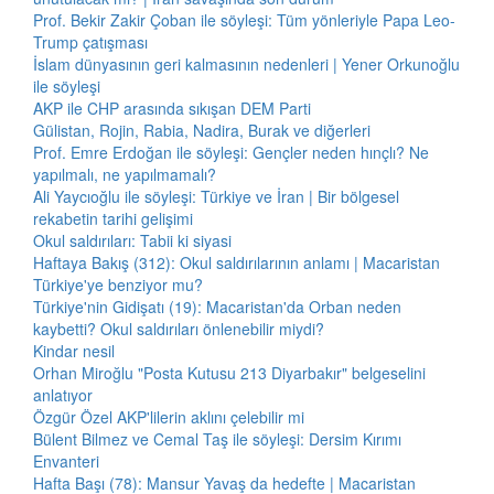
Prof. Bekir Zakir Çoban ile söyleşi: Tüm yönleriyle Papa Leo-
Trump çatışması
İslam dünyasının geri kalmasının nedenleri | Yener Orkunoğlu
ile söyleşi
AKP ile CHP arasında sıkışan DEM Parti
Gülistan, Rojin, Rabia, Nadira, Burak ve diğerleri
Prof. Emre Erdoğan ile söyleşi: Gençler neden hınçlı? Ne
yapılmalı, ne yapılmamalı?
Ali Yaycıoğlu ile söyleşi: Türkiye ve İran | Bir bölgesel
rekabetin tarihi gelişimi
Okul saldırıları: Tabii ki siyasi
Haftaya Bakış (312): Okul saldırılarının anlamı | Macaristan
Türkiye'ye benziyor mu?
Türkiye'nin Gidişatı (19): Macaristan'da Orban neden
kaybetti? Okul saldırıları önlenebilir miydi?
Kindar nesil
Orhan Miroğlu "Posta Kutusu 213 Diyarbakır" belgeselini
anlatıyor
Özgür Özel AKP'lilerin aklını çelebilir mi
Bülent Bilmez ve Cemal Taş ile söyleşi: Dersim Kırımı
Envanteri
Hafta Başı (78): Mansur Yavaş da hedefte | Macaristan