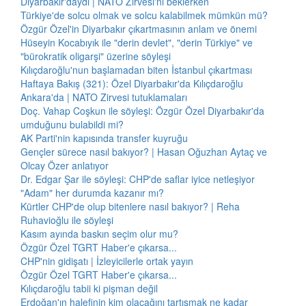
Diyarbakır'daydı | NATO Zirvesi'ni beklerken
Türkiye'de solcu olmak ve solcu kalabilmek mümkün mü?
Özgür Özel'in Diyarbakır çıkartmasının anlam ve önemi
Hüseyin Kocabıyık ile "derin devlet", "derin Türkiye" ve
"bürokratik oligarşi" üzerine söyleşi
Kılıçdaroğlu'nun başlamadan biten İstanbul çıkartması
Haftaya Bakış (321): Özel Diyarbakır'da Kılıçdaroğlu
Ankara'da | NATO Zirvesi tutuklamaları
Doç. Vahap Coşkun ile söyleşi: Özgür Özel Diyarbakır'da
umduğunu bulabildi mi?
AK Parti'nin kapısında transfer kuyruğu
Gençler sürece nasıl bakıyor? | Hasan Oğuzhan Aytaç ve
Olcay Özer anlatıyor
Dr. Edgar Şar ile söyleşi: CHP'de saflar iyice netleşiyor
"Adam" her durumda kazanır mı?
Kürtler CHP'de olup bitenlere nasıl bakıyor? | Reha
Ruhavioğlu ile söyleşi
Kasım ayında baskın seçim olur mu?
Özgür Özel TGRT Haber'e çıkarsa...
CHP'nin gidişatı | İzleyicilerle ortak yayın
Özgür Özel TGRT Haber'e çıkarsa...
Kılıçdaroğlu tabii ki pişman değil
Erdoğan'ın halefinin kim olacağını tartışmak ne kadar