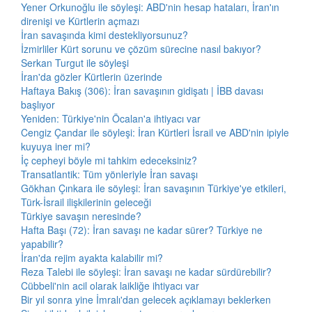
Yener Orkunoğlu ile söyleşi: ABD'nin hesap hataları, İran'ın
direnişi ve Kürtlerin açmazı
İran savaşında kimi destekliyorsunuz?
İzmirliler Kürt sorunu ve çözüm sürecine nasıl bakıyor?
Serkan Turgut ile söyleşi
İran'da gözler Kürtlerin üzerinde
Haftaya Bakış (306): İran savaşının gidişatı | İBB davası
başlıyor
Yeniden: Türkiye'nin Öcalan'a ihtiyacı var
Cengiz Çandar ile söyleşi: İran Kürtleri İsrail ve ABD'nin ipiyle
kuyuya iner mi?
İç cepheyi böyle mi tahkim edeceksiniz?
Transatlantik: Tüm yönleriyle İran savaşı
Gökhan Çınkara ile söyleşi: İran savaşının Türkiye'ye etkileri,
Türk-İsrail ilişkilerinin geleceği
Türkiye savaşın neresinde?
Hafta Başı (72): İran savaşı ne kadar sürer? Türkiye ne
yapabilir?
İran'da rejim ayakta kalabilir mi?
Reza Talebi ile söyleşi: İran savaşı ne kadar sürdürebilir?
Cübbeli'nin acil olarak laikliğe ihtiyacı var
Bir yıl sonra yine İmralı'dan gelecek açıklamayı beklerken