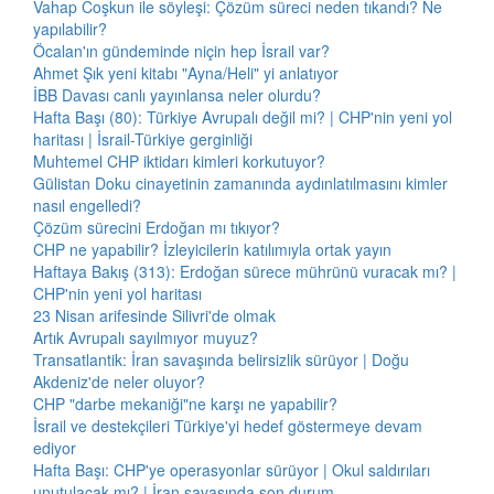
Vahap Coşkun ile söyleşi: Çözüm süreci neden tıkandı? Ne
yapılabilir?
Öcalan'ın gündeminde niçin hep İsrail var?
Ahmet Şık yeni kitabı "Ayna/Heli" yi anlatıyor
İBB Davası canlı yayınlansa neler olurdu?
Hafta Başı (80): Türkiye Avrupalı değil mi? | CHP'nin yeni yol
haritası | İsrail-Türkiye gerginliği
Muhtemel CHP iktidarı kimleri korkutuyor?
Gülistan Doku cinayetinin zamanında aydınlatılmasını kimler
nasıl engelledi?
Çözüm sürecini Erdoğan mı tıkıyor?
CHP ne yapabilir? İzleyicilerin katılımıyla ortak yayın
Haftaya Bakış (313): Erdoğan sürece mührünü vuracak mı? |
CHP'nin yeni yol haritası
23 Nisan arifesinde Silivri'de olmak
Artık Avrupalı sayılmıyor muyuz?
Transatlantik: İran savaşında belirsizlik sürüyor | Doğu
Akdeniz'de neler oluyor?
CHP "darbe mekaniği"ne karşı ne yapabilir?
İsrail ve destekçileri Türkiye'yi hedef göstermeye devam
ediyor
Hafta Başı: CHP'ye operasyonlar sürüyor | Okul saldırıları
unutulacak mı? | İran savaşında son durum