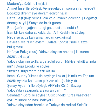
Maduro'ya üzülmeli miyiz?
Ahmet İnsel ile söyleşi: Venezuela'dan sonra sıra nerede?
Boğaziçi direnmeye devam ediyor hâlâ!
Hafta Başı (64): Venezuela ve dünyanın geleceği | Boğaziçi
direnişi 5. yıl | Suriye’de bilek güreşi
Erdoğan'ın uçağına hangi gazeteciler binebilir?
İran bir kez daha sokaklarda | Arif Keskin ile söyleşi
Nedir şu ucuz kahramanlardan çektiğimiz!
Devlet eliyle "sivil" eylem: Galata Köprüsü'nde Gazze
buluşması
Haftaya Bakış (299): Yalova olayının anlamı | İki sürecin
2026'daki seyri
Yalova olayının akıllara getirdiği soru: Türkiye tehdit altında
mı? | Doğu Eroğlu ile söyleşi
2026'da sürprizlere hazır olalım
İsmail Güney Yılmaz ile söyleşi: Lazlar | Kimlik ve Toplum
2025: Ayakta kalmanın çok zor olduğu bir yıldı
Şenay Aydemir ile söyleşi: AKP'nin Kültür Savaşı
Yalova'da yaşananlara şaşıran var mı?
Selahattin Soro ile söyleşi: Sürgündeki Kürt siyasetçiler
çözüm sürecine nasıl bakıyor?
Yalova olayından hareketle Türkiye'de radikal Selefilik