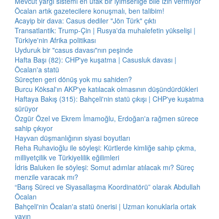
Mevcut yargı sistemi en ufak bir iyimserliğe bile izin vermiyor
Öcalan artık gazetecilere konuşmalı, ben talibim!
Acayip bir dava: Casus dediler "Jön Türk" çıktı
Transatlantik: Trump-Çin | Rusya'da muhalefetin yükselişi |
Türkiye'nin Afrika politikası
Uyduruk bir "casus davası"nın peşinde
Hafta Başı (82): CHP'ye kuşatma | Casusluk davası |
Öcalan'a statü
Süreçten geri dönüş yok mu sahiden?
Burcu Köksal'ın AKP'ye katılacak olmasının düşündürdükleri
Haftaya Bakış (315): Bahçeli'nin statü çıkışı | CHP'ye kuşatma
sürüyor
Özgür Özel ve Ekrem İmamoğlu, Erdoğan'a rağmen sürece
sahip çıkıyor
Hayvan düşmanlığının siyasi boyutları
Reha Ruhavioğlu ile söyleşi: Kürtlerde kimliğe sahip çıkma,
milliyetçilik ve Türkiyelilik eğilimleri
İdris Baluken ile söyleşi: Somut adımlar atılacak mı? Süreç
menzile varacak mı?
“Barış Süreci ve Siyasallaşma Koordinatörü” olarak Abdullah
Öcalan
Bahçeli'nin Öcalan'a statü önerisi | Uzman konuklarla ortak
yayın