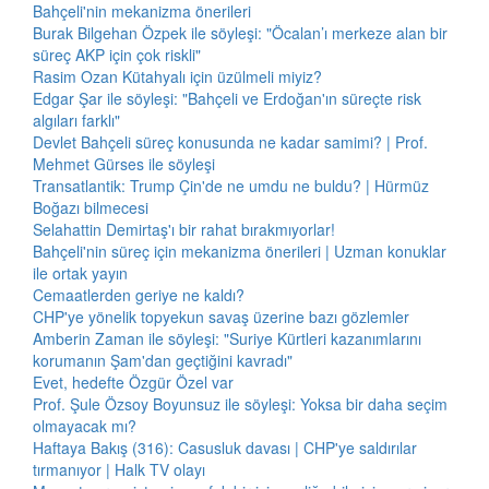
Bahçeli'nin mekanizma önerileri
Burak Bilgehan Özpek ile söyleşi: "Öcalan’ı merkeze alan bir
süreç AKP için çok riskli"
Rasim Ozan Kütahyalı için üzülmeli miyiz?
Edgar Şar ile söyleşi: "Bahçeli ve Erdoğan'ın süreçte risk
algıları farklı"
Devlet Bahçeli süreç konusunda ne kadar samimi? | Prof.
Mehmet Gürses ile söyleşi
Transatlantik: Trump Çin'de ne umdu ne buldu? | Hürmüz
Boğazı bilmecesi
Selahattin Demirtaş'ı bir rahat bırakmıyorlar!
Bahçeli'nin süreç için mekanizma önerileri | Uzman konuklar
ile ortak yayın
Cemaatlerden geriye ne kaldı?
CHP'ye yönelik topyekun savaş üzerine bazı gözlemler
Amberin Zaman ile söyleşi: "Suriye Kürtleri kazanımlarını
korumanın Şam'dan geçtiğini kavradı"
Evet, hedefte Özgür Özel var
Prof. Şule Özsoy Boyunsuz ile söyleşi: Yoksa bir daha seçim
olmayacak mı?
Haftaya Bakış (316): Casusluk davası | CHP'ye saldırılar
tırmanıyor | Halk TV olayı