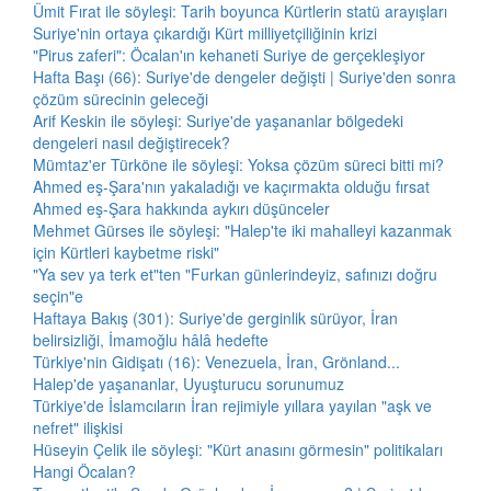
Ümit Fırat ile söyleşi: Tarih boyunca Kürtlerin statü arayışları
Suriye'nin ortaya çıkardığı Kürt milliyetçiliğinin krizi
"Pirus zaferi": Öcalan'ın kehaneti Suriye de gerçekleşiyor
Hafta Başı (66): Suriye'de dengeler değişti | Suriye'den sonra
çözüm sürecinin geleceği
Arif Keskin ile söyleşi: Suriye'de yaşananlar bölgedeki
dengeleri nasıl değiştirecek?
Mümtaz'er Türköne ile söyleşi: Yoksa çözüm süreci bitti mi?
Ahmed eş-Şara'nın yakaladığı ve kaçırmakta olduğu fırsat
Ahmed eş-Şara hakkında aykırı düşünceler
Mehmet Gürses ile söyleşi: "Halep'te iki mahalleyi kazanmak
için Kürtleri kaybetme riski"
"Ya sev ya terk et"ten "Furkan günlerindeyiz, safınızı doğru
seçin"e
Haftaya Bakış (301): Suriye'de gerginlik sürüyor, İran
belirsizliği, İmamoğlu hâlâ hedefte
Türkiye'nin Gidişatı (16): Venezuela, İran, Grönland...
Halep'de yaşananlar, Uyuşturucu sorunumuz
Türkiye'de İslamcıların İran rejimiyle yıllara yayılan "aşk ve
nefret" ilişkisi
Hüseyin Çelik ile söyleşi: "Kürt anasını görmesin" politikaları
Hangi Öcalan?