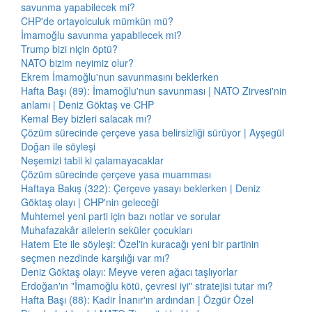
savunma yapabilecek mi?
CHP'de ortayolculuk mümkün mü?
İmamoğlu savunma yapabilecek mi?
Trump bizi niçin öptü?
NATO bizim neyimiz olur?
Ekrem İmamoğlu'nun savunmasını beklerken
Hafta Başı (89): İmamoğlu'nun savunması | NATO Zirvesi'nin
anlamı | Deniz Göktaş ve CHP
Kemal Bey bizleri salacak mı?
Çözüm sürecinde çerçeve yasa belirsizliği sürüyor | Ayşegül
Doğan ile söyleşi
Neşemizi tabii ki çalamayacaklar
Çözüm sürecinde çerçeve yasa muamması
Haftaya Bakış (322): Çerçeve yasayı beklerken | Deniz
Göktaş olayı | CHP'nin geleceği
Muhtemel yeni parti için bazı notlar ve sorular
Muhafazakâr ailelerin seküler çocukları
Hatem Ete ile söyleşi: Özel'in kuracağı yeni bir partinin
seçmen nezdinde karşılığı var mı?
Deniz Göktaş olayı: Meyve veren ağacı taşlıyorlar
Erdoğan'ın "İmamoğlu kötü, çevresi iyi" stratejisi tutar mı?
Hafta Başı (88): Kadir İnanır'ın ardından | Özgür Özel