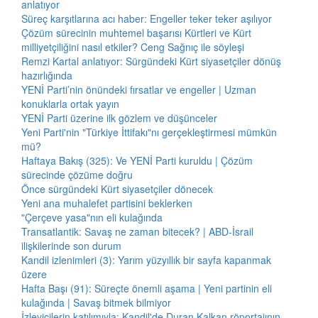
anlatıyor
Süreç karşıtlarına acı haber: Engeller teker teker aşılıyor
Çözüm sürecinin muhtemel başarısı Kürtleri ve Kürt
milliyetçiliğini nasıl etkiler? Ceng Sağnıç ile söyleşi
Remzi Kartal anlatıyor: Sürgündeki Kürt siyasetçiler dönüş
hazırlığında
YENİ Parti’nin önündeki fırsatlar ve engeller | Uzman
konuklarla ortak yayın
YENİ Parti üzerine ilk gözlem ve düşünceler
Yeni Parti'nin "Türkiye İttifakı"nı gerçekleştirmesi mümkün
mü?
Haftaya Bakış (325): Ve YENİ Parti kuruldu | Çözüm
sürecinde çözüme doğru
Önce sürgündeki Kürt siyasetçiler dönecek
Yeni ana muhalefet partisini beklerken
"Çerçeve yasa"nın eli kulağında
Transatlantik: Savaş ne zaman bitecek? | ABD-İsrail
ilişkilerinde son durum
Kandil izlenimleri (3): Yarım yüzyıllık bir sayfa kapanmak
üzere
Hafta Başı (91): Süreçte önemli aşama | Yeni partinin eli
kulağında | Savaş bitmek bilmiyor
İzleyicilerin katılımıyla: Kandil'de Duran Kalkan röportajının