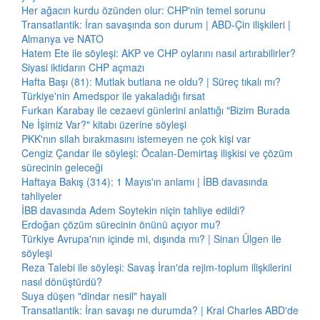
Her ağacın kurdu özünden olur: CHP'nin temel sorunu
Transatlantik: İran savaşında son durum | ABD-Çin ilişkileri |
Almanya ve NATO
Hatem Ete ile söyleşi: AKP ve CHP oylarını nasıl artırabilirler?
Siyasi iktidarın CHP açmazı
Hafta Başı (81): Mutlak butlana ne oldu? | Süreç tıkalı mı?
Türkiye'nin Amedspor ile yakaladığı fırsat
Furkan Karabay ile cezaevi günlerini anlattığı "Bizim Burada
Ne İşimiz Var?" kitabı üzerine söyleşi
PKK'nın silah bırakmasını istemeyen ne çok kişi var
Cengiz Çandar ile söyleşi: Öcalan-Demirtaş ilişkisi ve çözüm
sürecinin geleceği
Haftaya Bakış (314): 1 Mayıs'ın anlamı | İBB davasında
tahliyeler
İBB davasında Adem Soytekin niçin tahliye edildi?
Erdoğan çözüm sürecinin önünü açıyor mu?
Türkiye Avrupa'nın içinde mi, dışında mı? | Sinan Ülgen ile
söyleşi
Reza Talebi ile söyleşi: Savaş İran'da rejim-toplum ilişkilerini
nasıl dönüştürdü?
Suya düşen "dindar nesil" hayali
Transatlantik: İran savaşı ne durumda? | Kral Charles ABD'de