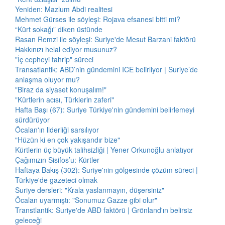
Yeniden: Mazlum Abdi realitesi
Mehmet Gürses ile söyleşi: Rojava efsanesi bitti mi?
“Kürt sokağı” diken üstünde
Rasan Remzi ile söyleşi: Suriye'de Mesut Barzani faktörü
Hakkınızı helal ediyor musunuz?
"İç cepheyi tahrip" süreci
Transatlantik: ABD’nin gündemini ICE belirliyor | Suriye’de
anlaşma oluyor mu?
"Biraz da siyaset konuşalım!"
"Kürtlerin acısı, Türklerin zaferi"
Hafta Başı (67): Suriye Türkiye'nin gündemini belirlemeyi
sürdürüyor
Öcalan'ın liderliği sarsılıyor
"Hüzün ki en çok yakışandır bize"
Kürtlerin üç büyük talihsizliği | Yener Orkunoğlu anlatıyor
Çağımızın Sisifos’u: Kürtler
Haftaya Bakış (302): Suriye'nin gölgesinde çözüm süreci |
Türkiye'de gazeteci olmak
Suriye dersleri: "Krala yaslanmayın, düşersiniz"
Öcalan uyarmıştı: "Sonumuz Gazze gibi olur"
Transtlantik: Suriye'de ABD faktörü | Grönland'ın belirsiz
geleceği