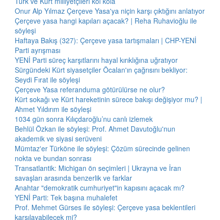
Türk ve Kürt milliyetçileri kol kola
Onur Alp Yılmaz Çerçeve Yasa'ya niçin karşı çıktığını anlatıyor
Çerçeve yasa hangi kapıları açacak? | Reha Ruhavioğlu ile
söyleşi
Haftaya Bakış (327): Çerçeve yasa tartışmaları | CHP-YENİ
Parti ayrışması
YENİ Parti süreç karşıtlarını hayal kırıklığına uğratıyor
Sürgündeki Kürt siyasetçiler Öcalan'ın çağrısını bekliyor:
Seydi Fırat ile söyleşi
Çerçeve Yasa referanduma götürülürse ne olur?
Kürt sokağı ve Kürt hareketinin sürece bakışı değişiyor mu? |
Ahmet Yıldırım ile söyleşi
1034 gün sonra Kılıçdaroğlu’nu canlı izlemek
Behlül Özkan ile söyleşi: Prof. Ahmet Davutoğlu'nun
akademik ve siyasi serüveni
Mümtaz'er Türköne ile söyleşi: Çözüm sürecinde gelinen
nokta ve bundan sonrası
Transatlantik: Michigan ön seçimleri | Ukrayna ve İran
savaşları arasında benzerlik ve farklar
Anahtar "demokratik cumhuriyet"in kapısını açacak mı?
YENİ Parti: Tek başına muhalefet
Prof. Mehmet Gürses ile söyleşi: Çerçeve yasa beklentileri
karşılayabilecek mi?