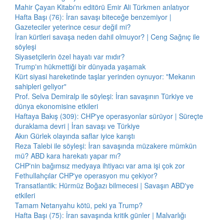
Mahir Çayan Kitabı'nı editörü Emir Ali Türkmen anlatıyor
Hafta Başı (76): İran savaşı biteceğe benzemiyor |
Gazeteciler yeterince cesur değil mi?
İran kürtleri savaşa neden dahil olmuyor? | Ceng Sağnıç ile
söyleşi
Siyasetçilerin özel hayatı var mıdır?
Trump'ın hükmettiği bir dünyada yaşamak
Kürt siyasi hareketinde taşlar yerinden oynuyor: "Mekanın
sahipleri geliyor"
Prof. Selva Demiralp ile söyleşi: İran savaşının Türkiye ve
dünya ekonomisine etkileri
Haftaya Bakış (309): CHP'ye operasyonlar sürüyor | Süreçte
duraklama devri | İran savaşı ve Türkiye
Akın Gürlek olayında saflar iyice karıştı
Reza Talebi ile söyleşi: İran savaşında müzakere mümkün
mü? ABD kara harekatı yapar mı?
CHP'nin bağımsız medyaya ihtiyacı var ama işi çok zor
Fethullahçılar CHP'ye operasyon mu çekiyor?
Transatlantik: Hürmüz Boğazı bilmecesi | Savaşın ABD'ye
etkileri
Tamam Netanyahu kötü, peki ya Trump?
Hafta Başı (75): İran savaşında kritik günler | Malvarlığı