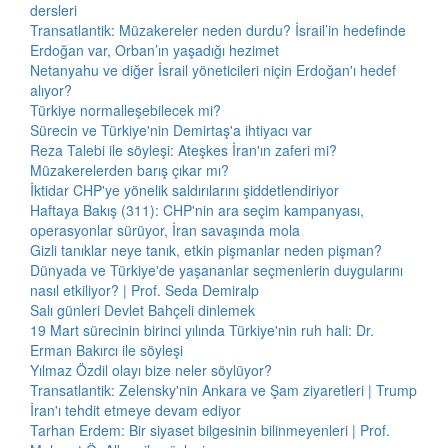
dersleri
Transatlantik: Müzakereler neden durdu? İsrail’in hedefinde
Erdoğan var, Orban’ın yaşadığı hezimet
Netanyahu ve diğer İsrail yöneticileri niçin Erdoğan'ı hedef
alıyor?
Türkiye normalleşebilecek mi?
Sürecin ve Türkiye'nin Demirtaş'a ihtiyacı var
Reza Talebi ile söyleşi: Ateşkes İran'ın zaferi mi?
Müzakerelerden barış çıkar mı?
İktidar CHP'ye yönelik saldırılarını şiddetlendiriyor
Haftaya Bakış (311): CHP'nin ara seçim kampanyası,
operasyonlar sürüyor, İran savaşında mola
Gizli tanıklar neye tanık, etkin pişmanlar neden pişman?
Dünyada ve Türkiye'de yaşananlar seçmenlerin duygularını
nasıl etkiliyor? | Prof. Seda Demiralp
Salı günleri Devlet Bahçeli dinlemek
19 Mart sürecinin birinci yılında Türkiye'nin ruh hali: Dr.
Erman Bakırcı ile söyleşi
Yılmaz Özdil olayı bize neler söylüyor?
Transatlantik: Zelensky'nin Ankara ve Şam ziyaretleri | Trump
İran'ı tehdit etmeye devam ediyor
Tarhan Erdem: Bir siyaset bilgesinin bilinmeyenleri | Prof.