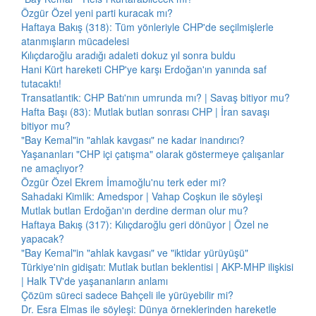
Özgür Özel yeni parti kuracak mı?
Haftaya Bakış (318): Tüm yönleriyle CHP'de seçilmişlerle
atanmışların mücadelesi
Kılıçdaroğlu aradığı adaleti dokuz yıl sonra buldu
Hani Kürt hareketi CHP'ye karşı Erdoğan'ın yanında saf
tutacaktı!
Transatlantik: CHP Batı'nın umrunda mı? | Savaş bitiyor mu?
Hafta Başı (83): Mutlak butlan sonrası CHP | İran savaşı
bitiyor mu?
"Bay Kemal"in "ahlak kavgası" ne kadar inandırıcı?
Yaşananları "CHP içi çatışma" olarak göstermeye çalışanlar
ne amaçlıyor?
Özgür Özel Ekrem İmamoğlu'nu terk eder mi?
Sahadaki Kimlik: Amedspor | Vahap Coşkun ile söyleşi
Mutlak butlan Erdoğan'ın derdine derman olur mu?
Haftaya Bakış (317): Kılıçdaroğlu geri dönüyor | Özel ne
yapacak?
"Bay Kemal"in "ahlak kavgası" ve "iktidar yürüyüşü"
Türkiye'nin gidişatı: Mutlak butlan beklentisi | AKP-MHP ilişkisi
| Halk TV'de yaşananların anlamı
Çözüm süreci sadece Bahçeli ile yürüyebilir mi?
Dr. Esra Elmas ile söyleşi: Dünya örneklerinden hareketle