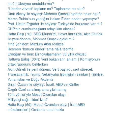
mu? | Ukrayna unutuldu mu?
"Liderler zirvesi" toplanır mı? Toplanırsa ne olur?
Ümit Akçay ile söyleşi: Mehmet Şimşek giderse neler olur?
Marco Rubio'nun yaptığını Hakan Fidan neden yapmıyor?
Prof. Üstün Ergüder ile söyleşi: Türkiye'de burjuvazi var mı?
CHP'nin cumhurbaşkanı adayı kim olacak?
Hafta Başı (70): SDG Münih’te, Heyet İmralı’da, Akın Gürlek
ile yeni dönem, Mehmet Şimşek gidici mi?
Yine yeniden: Mazlum Abdi realitesi
Resmen "kurucu önder" ama hâlâ tecritte
Erdoğan ve ben: Bir tokalaşmanın 35 yıllık öyküsü
Haftaya Bakış (304): Yeni bakanların anlamı | Komisyonun
ortak raporunu beklerken
Akın Gürlek ile yeni dönem: Sert başladı, sert sürecek
Transatlantik: Trump-Netanyahu işbirliğinin sınırları | Türkiye,
Yunanistan ve Doğu Akdeniz
Gıran Özcan ile söyleşi: İsrail, ABD ve Kürtler
Özgür Özel sarsılmış ama yıkılmamış
Tüm yönleriyle Mesut Özarslan olayı
Milliyetçi sağın lideri kim?
Hafta Başı (69): Mesut Özarslan olayı | İran-ABD
müzakereleri | Öcalan'a umut hakkı