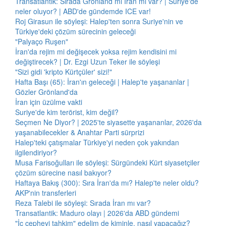
Transatlantik: Sırada Grönland mı İran mı var? | Suriye'de
neler oluyor? | ABD'de gündemde ICE var!
Roj Girasun ile söyleşi: Halep'ten sonra Suriye'nin ve
Türkiye'deki çözüm sürecinin geleceği
"Palyaço Ruşen"
İran'da rejim mi değişecek yoksa rejim kendisini mi
değiştirecek? | Dr. Ezgi Uzun Teker ile söyleşi
"Sizi gidi 'kripto Kürtçüler' sizi!"
Hafta Başı (65): İran'ın geleceği | Halep'te yaşananlar |
Gözler Grönland'da
İran için üzülme vakti
Suriye'de kim terörist, kim değil?
Seçmen Ne Diyor? | 2025'te siyasette yaşananlar, 2026'da
yaşanabilecekler & Anahtar Parti sürprizi
Halep'teki çatışmalar Türkiye'yi neden çok yakından
ilgilendiriyor?
Musa Farisoğulları ile söyleşi: Sürgündeki Kürt siyasetçiler
çözüm sürecine nasıl bakıyor?
Haftaya Bakış (300): Sıra İran'da mı? Halep'te neler oldu?
AKP'nin transferleri
Reza Talebi ile söyleşi: Sırada İran mı var?
Transatlantik: Maduro olayı | 2026'da ABD gündemi
"İç cepheyi tahkim" edelim de kiminle, nasıl yapacağız?