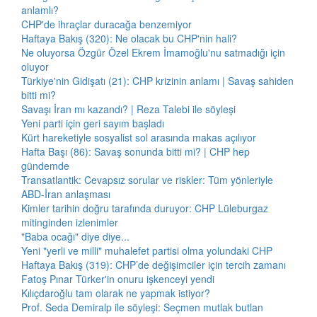
anlamlı?
CHP'de ihraçlar duracağa benzemiyor
Haftaya Bakış (320): Ne olacak bu CHP'nin hali?
Ne oluyorsa Özgür Özel Ekrem İmamoğlu'nu satmadığı için
oluyor
Türkiye'nin Gidişatı (21): CHP krizinin anlamı | Savaş sahiden
bitti mi?
Savaşı İran mı kazandı? | Reza Talebi ile söyleşi
Yeni parti için geri sayım başladı
Kürt hareketiyle sosyalist sol arasında makas açılıyor
Hafta Başı (86): Savaş sonunda bitti mi? | CHP hep
gündemde
Transatlantik: Cevapsız sorular ve riskler: Tüm yönleriyle
ABD-İran anlaşması
Kimler tarihin doğru tarafında duruyor: CHP Lüleburgaz
mitinginden izlenimler
"Baba ocağı" diye diye...
Yeni "yerli ve milli" muhalefet partisi olma yolundaki CHP
Haftaya Bakış (319): CHP’de değişimciler için tercih zamanı
Fatoş Pınar Türker'in onuru işkenceyi yendi
Kılıçdaroğlu tam olarak ne yapmak istiyor?
Prof. Seda Demiralp ile söyleşi: Seçmen mutlak butlan