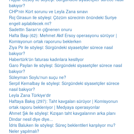
bakıyor?
CHP'nin Kürt sorunu ve Leyla Zana sınavı
Roj Girasun ile söyleşi: Çözüm sürecinin önündeki Suriye
engeli aşılabilecek mi?
Sadettin Saran'ın çiğnenen onuru
Hafta Başı (62): Mehmet Akif Ersoy operasyonu sürüyor |
Komisyonun ortak raporunu beklerken
Ziya Pir ile söyleşi: Sürgündeki siyasetçiler sürece nasıl
bakıyor?
Habertürk'ün faturası kadınlara kesiliyor
Garo Paylan ile söyleşi: Sürgündeki siyasetçiler sürece nasıl
bakıyor?
Süleyman Soylu'nun suçu ne?
Serpil Kemalbay ile söyleşi: Sürgündeki siyasetçiler sürece
nasıl bakıyor?
Leyla Zana Türkiye'dir
Haftaya Bakış (297): Taht kavgaları sürüyor | Komisyonun
ortak raporu bekleniyor | Medyaya operasyonlar
Ahmet Şık ile söyleşi: Kızışan taht kavgalarının arka planı
Dindar nesil diye diye...
İdris Baluken ile söyleşi: Süreç beklentileri karşılıyor mu?
Neler yapılmalı?