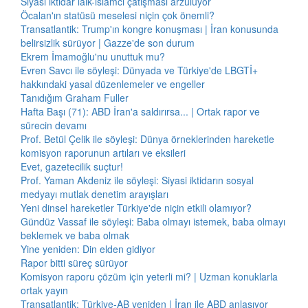
Siyasi iktidar laik-islamcı çatışması arzuluyor
Öcalan'ın statüsü meselesi niçin çok önemli?
Transatlantik: Trump'ın kongre konuşması | İran konusunda
belirsizlik sürüyor | Gazze'de son durum
Ekrem İmamoğlu'nu unuttuk mu?
Evren Savcı ile söyleşi: Dünyada ve Türkiye'de LBGTİ+
hakkındaki yasal düzenlemeler ve engeller
Tanıdığım Graham Fuller
Hafta Başı (71): ABD İran'a saldırırsa... | Ortak rapor ve
sürecin devamı
Prof. Betül Çelik ile söyleşi: Dünya örneklerinden hareketle
komisyon raporunun artıları ve eksileri
Evet, gazetecilik suçtur!
Prof. Yaman Akdeniz ile söyleşi: Siyasi iktidarın sosyal
medyayı mutlak denetim arayışları
Yeni dinsel hareketler Türkiye'de niçin etkili olamıyor?
Gündüz Vassaf ile söyleşi: Baba olmayı istemek, baba olmayı
beklemek ve baba olmak
Yine yeniden: Din elden gidiyor
Rapor bitti süreç sürüyor
Komisyon raporu çözüm için yeterli mi? | Uzman konuklarla
ortak yayın
Transatlantik: Türkiye-AB yeniden | İran ile ABD anlaşıyor