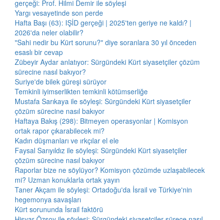
gerçeği: Prof. Hilmi Demir ile söyleşi
Yargı vesayetinde son perde
Hafta Başı (63): IŞİD gerçeği | 2025'ten geriye ne kaldı? |
2026'da neler olabilir?
"Sahi nedir bu Kürt sorunu?" diye soranlara 30 yıl önceden
esaslı bir cevap
Zübeyir Aydar anlatıyor: Sürgündeki Kürt siyasetçiler çözüm
sürecine nasıl bakıyor?
Suriye'de bilek güreşi sürüyor
Temkinli iyimserlikten temkinli kötümserliğe
Mustafa Sarıkaya ile söyleşi: Sürgündeki Kürt siyasetçiler
çözüm sürecine nasıl bakıyor
Haftaya Bakış (298): Bitmeyen operasyonlar | Komisyon
ortak rapor çıkarabilecek mi?
Kadın düşmanları ve ırkçılar el ele
Faysal Sarıyıldız ile söyleşi: Sürgündeki Kürt siyasetçiler
çözüm sürecine nasıl bakıyor
Raporlar bize ne söylüyor? Komisyon çözümde uzlaşabilecek
mi? Uzman konuklarla ortak yayın
Taner Akçam ile söyleşi: Ortadoğu'da İsrail ve Türkiye'nin
hegemonya savaşları
Kürt sorununda İsrail faktörü
Hişyar Özsoy ile söyleşi: Sürgündeki siyasetçiler sürece nasıl