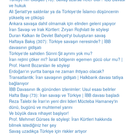
ve hukuk
Ali Şeriati'ye saldırılar ya da Türkiye'de İslamcı düşüncenin
yükseliş ve çöküşü
Ankara savaşa dahil olmamak için elinden geleni yapıyor
İran Savaşı ve Irak Kürtleri: Zıryan Rojhılati ile söyleşi
Duran Kalkan ile Devlet Bahçeli'yi buluşturan savaş
Haftaya Bakış (307): Türkiye savaşın neresinde? | İBB
davasının gidişatı
Türkiye'de sahiden Sünni-Şii ayrımı yok mu?
İran rejimi çöker mi? İsrail bölgenin egemen gücü olur mu? |
Prof. Hamit Bozarslan ile söyleşi
Erdoğan'ın yurtta barışa ne zaman ihtiyacı olacak?
Transatlantik: İran savaşının gidişatı | Halkbank davası tatlıya
bağlanıyor
İBB Davasının ilk gününden izlenimler: Usul esası belirler
Hafta Başı (73): İran savaşı ve Türkiye | İBB davası başladı
Reza Talebi ile İran'ın yeni dini lideri Mücteba Hamaney'in
dünü, bugünü ve muhtemel yarını
Ve büyük dava nihayet başlıyor!
Prof. Mehmet Gürses ile söyleşi: İran Kürtleri hakkında
bilmek istediğiniz her şey
Savaş uzadıkça Türkiye için riskler artıyor