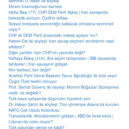
Mehmet Ö. Alkan ile söyleşi
Ekrem İmamoğlu'nun karnesi
Hafta Başı (77): CHP-DEM Parti ilişkisi | İran savaşında
belirsizlik sürüyor, Özdil'in istifası
Sosyal medyada anonimliğin kalkacak olmasına sevinmeli
miyiz?
CHP ile DEM Parti arasındaki makas açılıyor mu?
Hatem Ete ile söyleşi: İran savaşı seçmen tercihlerini nasıl
etkiliyor?
Diğer partiler niçin CHP'nin yanında değil?
Haftaya Bakış (310): Ara seçim tartışmaları | İBB davasında
tahliyeler | İran savaşının gidişatı
Kim darbeci, kim değil?
Anahtar Parti Genel Başkanı Yavuz Ağıralioğlu ile özel yayın
Özgür Özel teslim olmuyor
Prof. Serhat Güvenç ile söyleşi: Montrö Boğazlar Sözleşmesi
nedir, ne değildir?
Türk hava sahasında düşürülen füzelerin sırrı
Dr. Hakan Şahin ile söyleşi: Tüm yönleriyle Adana'da kurulan
NATO Çok Ulsulu Kolordusu
Transatlantik: Müzakerelerin gidişatı | ABD'de İsrail lobisi |
Lübnan'da neler oluyor?
Türk solundan geriye ne kaldı?