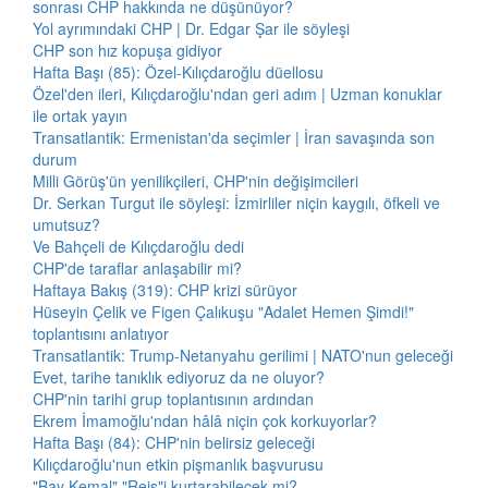
sonrası CHP hakkında ne düşünüyor?
Yol ayrımındaki CHP | Dr. Edgar Şar ile söyleşi
CHP son hız kopuşa gidiyor
Hafta Başı (85): Özel-Kılıçdaroğlu düellosu
Özel'den ileri, Kılıçdaroğlu'ndan geri adım | Uzman konuklar
ile ortak yayın
Transatlantik: Ermenistan'da seçimler | İran savaşında son
durum
Milli Görüş'ün yenilikçileri, CHP'nin değişimcileri
Dr. Serkan Turgut ile söyleşi: İzmirliler niçin kaygılı, öfkeli ve
umutsuz?
Ve Bahçeli de Kılıçdaroğlu dedi
CHP'de taraflar anlaşabilir mi?
Haftaya Bakış (319): CHP krizi sürüyor
Hüseyin Çelik ve Figen Çalıkuşu "Adalet Hemen Şimdi!"
toplantısını anlatıyor
Transatlantik: Trump-Netanyahu gerilimi | NATO'nun geleceği
Evet, tarihe tanıklık ediyoruz da ne oluyor?
CHP'nin tarihi grup toplantısının ardından
Ekrem İmamoğlu'ndan hâlâ niçin çok korkuyorlar?
Hafta Başı (84): CHP'nin belirsiz geleceği
Kılıçdaroğlu'nun etkin pişmanlık başvurusu
"Bay Kemal" "Reis"i kurtarabilecek mi?