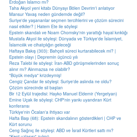
Erdoğan İslamcı mı?
Taha Akyol yeni kitabı Dünyayı Bölen Devrim'i anlatıyor
Mansur Yavaş neden gündemde değil?
Suriye'de yaşananlar seçmen tercihlerini ve çözüm sürecini
nasıl etkiler? | Hatem Ete ile söyleşi
Epstein skandalı ve Noam Chomsky'nin yarattığı hayal kırıklığı
Mustafa Akyol ile söyleşi: Dünyada ve Türkiye'de İslamiyet,
İslamcılık ve cihatçılığın geleceği
Haftaya Bakış (303): Bahçeli süreci kurtarabilecek mi? |
Epstein olayı | Depremin üçüncü yılı
Reza Talebi ile söyleşi: İran-ABD görüşmelerinden sonuç
alınır mı? Alınmazsa ne olabilir?
"Büyük medya" krizdeymiş!
Cengiz Çandar ile söyleşi: Suriye'de aslında ne oldu?
Çözüm sürecinde sil baştan
Bir 12 Eylül trajedisi: Hayko Manuel Eldemir (Yergetyan)
Emine Uçak ile söyleşi: CHP'nin yankı uyandıran Kürt
konferansı
Türkiye'nin Öcalan'a ihtiyacı var
Hafta Başı (68): Epstein skandalının gösterdikleri | CHP ve
Kürt sorunu
Ceng Sağnıç ile söyleşi: ABD ve İsrail Kürtleri sattı mı?
"Kent uzlaşısı" zulmü