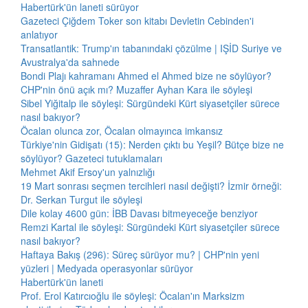
Habertürk'ün laneti sürüyor
Gazeteci Çiğdem Toker son kitabı Devletin Cebinden'i
anlatıyor
Transatlantik: Trump'ın tabanındaki çözülme | IŞİD Suriye ve
Avustralya'da sahnede
Bondi Plajı kahramanı Ahmed el Ahmed bize ne söylüyor?
CHP'nin önü açık mı? Muzaffer Ayhan Kara ile söyleşi
Sibel Yiğitalp ile söyleşi: Sürgündeki Kürt siyasetçiler sürece
nasıl bakıyor?
Öcalan olunca zor, Öcalan olmayınca imkansız
Türkiye'nin Gidişatı (15): Nerden çıktı bu Yeşil? Bütçe bize ne
söylüyor? Gazeteci tutuklamaları
Mehmet Akif Ersoy'un yalnızlığı
19 Mart sonrası seçmen tercihleri nasıl değişti? İzmir örneği:
Dr. Serkan Turgut ile söyleşi
Dile kolay 4600 gün: İBB Davası bitmeyeceğe benziyor
Remzi Kartal ile söyleşi: Sürgündeki Kürt siyasetçiler sürece
nasıl bakıyor?
Haftaya Bakış (296): Süreç sürüyor mu? | CHP'nin yeni
yüzleri | Medyada operasyonlar sürüyor
Habertürk'ün laneti
Prof. Erol Katırcıoğlu ile söyleşi: Öcalan'ın Marksizm