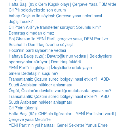
Hafta Başı (93): Cem Küçük olayı | Çerçeve Yasa TBMM'de |
CHP'li belediyelerde son durum
Vahap Coşkun ile söyleşi: Çerçeve yasa neleri nasıl
değiştirecek?
CHP'den AKP'ye transferler sürüyor: Sorumlu kim?
Demirtaş olmadan olmaz
Roj Girasun ile YENİ Parti, çerçeve yasa, DEM Parti ve
Selahattin Demirtaş üzerine söyleşi
Hoca'nın parti siyasetine vedası
Haftaya Bakış (326): Davutoğlu'nun vedası | Belediyelere
operasyonlar sürüyor | Demirtaş faktörü
YENİ Parti'nin gidişatı | İzleyicilerle ortak yayın
Sinem Dedetaş'ın suçu ne?
Transatlantik: Çözüm süreci bölgeyi nasıl etkiler? | ABD-
Suudi Arabistan nükleer anlaşması
Örgüt, Öcalan'ın devletle vardığı mutabakata uyacak mı?
Transatlantik: Çözüm süreci bölgeyi nasıl etkiler? | ABD-
Suudi Arabistan nükleer anlaşması
CHP'nin tükenişi
Hafta Başı (92): CHP'nin figüranları | YENİ Parti start verdi |
Çerçeve yasa Meclis'te
YENİ Parti'nin yol haritası: Genel Sekreter Yunus Emre