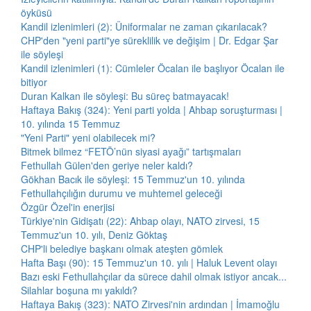
öyküsü
Kandil izlenimleri (2): Üniformalar ne zaman çıkarılacak?
CHP'den "yeni parti"ye süreklilik ve değişim | Dr. Edgar Şar
ile söyleşi
Kandil izlenimleri (1): Cümleler Öcalan ile başlıyor Öcalan ile
bitiyor
Duran Kalkan ile söyleşi: Bu süreç batmayacak!
Haftaya Bakış (324): Yeni parti yolda | Ahbap soruşturması |
10. yılında 15 Temmuz
"Yeni Parti" yeni olabilecek mi?
Bitmek bilmez “FETÖ’nün siyasi ayağı” tartışmaları
Fethullah Gülen'den geriye neler kaldı?
Gökhan Bacık ile söyleşi: 15 Temmuz'un 10. yılında
Fethullahçılığın durumu ve muhtemel geleceği
Özgür Özel'in enerjisi
Türkiye'nin Gidişatı (22): Ahbap olayı, NATO zirvesi, 15
Temmuz'un 10. yılı, Deniz Göktaş
CHP'li belediye başkanı olmak ateşten gömlek
Hafta Başı (90): 15 Temmuz'un 10. yılı | Haluk Levent olayı
Bazı eski Fethullahçılar da sürece dahil olmak istiyor ancak...
Silahlar boşuna mı yakıldı?
Haftaya Bakış (323): NATO Zirvesi'nin ardından | İmamoğlu