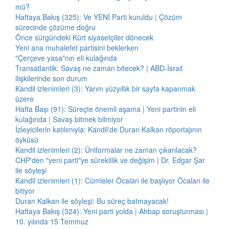
mü?
Haftaya Bakış (325): Ve YENİ Parti kuruldu | Çözüm
sürecinde çözüme doğru
Önce sürgündeki Kürt siyasetçiler dönecek
Yeni ana muhalefet partisini beklerken
"Çerçeve yasa"nın eli kulağında
Transatlantik: Savaş ne zaman bitecek? | ABD-İsrail
ilişkilerinde son durum
Kandil izlenimleri (3): Yarım yüzyıllık bir sayfa kapanmak
üzere
Hafta Başı (91): Süreçte önemli aşama | Yeni partinin eli
kulağında | Savaş bitmek bilmiyor
İzleyicilerin katılımıyla: Kandil'de Duran Kalkan röportajının
öyküsü
Kandil izlenimleri (2): Üniformalar ne zaman çıkarılacak?
CHP'den "yeni parti"ye süreklilik ve değişim | Dr. Edgar Şar
ile söyleşi
Kandil izlenimleri (1): Cümleler Öcalan ile başlıyor Öcalan ile
bitiyor
Duran Kalkan ile söyleşi: Bu süreç batmayacak!
Haftaya Bakış (324): Yeni parti yolda | Ahbap soruşturması |
10. yılında 15 Temmuz