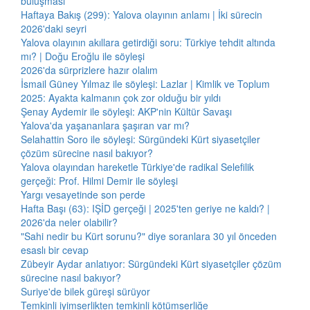
buluşması
Haftaya Bakış (299): Yalova olayının anlamı | İki sürecin
2026'daki seyri
Yalova olayının akıllara getirdiği soru: Türkiye tehdit altında
mı? | Doğu Eroğlu ile söyleşi
2026'da sürprizlere hazır olalım
İsmail Güney Yılmaz ile söyleşi: Lazlar | Kimlik ve Toplum
2025: Ayakta kalmanın çok zor olduğu bir yıldı
Şenay Aydemir ile söyleşi: AKP'nin Kültür Savaşı
Yalova'da yaşananlara şaşıran var mı?
Selahattin Soro ile söyleşi: Sürgündeki Kürt siyasetçiler
çözüm sürecine nasıl bakıyor?
Yalova olayından hareketle Türkiye'de radikal Selefilik
gerçeği: Prof. Hilmi Demir ile söyleşi
Yargı vesayetinde son perde
Hafta Başı (63): IŞİD gerçeği | 2025'ten geriye ne kaldı? |
2026'da neler olabilir?
"Sahi nedir bu Kürt sorunu?" diye soranlara 30 yıl önceden
esaslı bir cevap
Zübeyir Aydar anlatıyor: Sürgündeki Kürt siyasetçiler çözüm
sürecine nasıl bakıyor?
Suriye'de bilek güreşi sürüyor
Temkinli iyimserlikten temkinli kötümserliğe