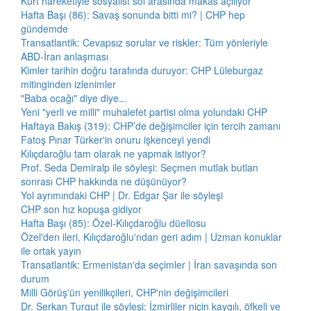
Kürt hareketiyle sosyalist sol arasında makas açılıyor
Hafta Başı (86): Savaş sonunda bitti mi? | CHP hep
gündemde
Transatlantik: Cevapsız sorular ve riskler: Tüm yönleriyle
ABD-İran anlaşması
Kimler tarihin doğru tarafında duruyor: CHP Lüleburgaz
mitinginden izlenimler
"Baba ocağı" diye diye...
Yeni "yerli ve milli" muhalefet partisi olma yolundaki CHP
Haftaya Bakış (319): CHP’de değişimciler için tercih zamanı
Fatoş Pınar Türker'in onuru işkenceyi yendi
Kılıçdaroğlu tam olarak ne yapmak istiyor?
Prof. Seda Demiralp ile söyleşi: Seçmen mutlak butlan
sonrası CHP hakkında ne düşünüyor?
Yol ayrımındaki CHP | Dr. Edgar Şar ile söyleşi
CHP son hız kopuşa gidiyor
Hafta Başı (85): Özel-Kılıçdaroğlu düellosu
Özel'den ileri, Kılıçdaroğlu'ndan geri adım | Uzman konuklar
ile ortak yayın
Transatlantik: Ermenistan'da seçimler | İran savaşında son
durum
Milli Görüş'ün yenilikçileri, CHP'nin değişimcileri
Dr. Serkan Turgut ile söyleşi: İzmirliler niçin kaygılı, öfkeli ve