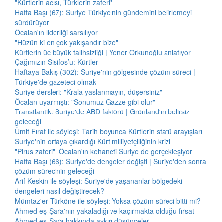
"Kürtlerin acısı, Türklerin zaferi"
Hafta Başı (67): Suriye Türkiye'nin gündemini belirlemeyi
sürdürüyor
Öcalan'ın liderliği sarsılıyor
"Hüzün ki en çok yakışandır bize"
Kürtlerin üç büyük talihsizliği | Yener Orkunoğlu anlatıyor
Çağımızın Sisifos’u: Kürtler
Haftaya Bakış (302): Suriye'nin gölgesinde çözüm süreci |
Türkiye'de gazeteci olmak
Suriye dersleri: "Krala yaslanmayın, düşersiniz"
Öcalan uyarmıştı: "Sonumuz Gazze gibi olur"
Transtlantik: Suriye'de ABD faktörü | Grönland'ın belirsiz
geleceği
Ümit Fırat ile söyleşi: Tarih boyunca Kürtlerin statü arayışları
Suriye'nin ortaya çıkardığı Kürt milliyetçiliğinin krizi
"Pirus zaferi": Öcalan'ın kehaneti Suriye de gerçekleşiyor
Hafta Başı (66): Suriye'de dengeler değişti | Suriye'den sonra
çözüm sürecinin geleceği
Arif Keskin ile söyleşi: Suriye'de yaşananlar bölgedeki
dengeleri nasıl değiştirecek?
Mümtaz'er Türköne ile söyleşi: Yoksa çözüm süreci bitti mi?
Ahmed eş-Şara'nın yakaladığı ve kaçırmakta olduğu fırsat
Ahmed eş-Şara hakkında aykırı düşünceler