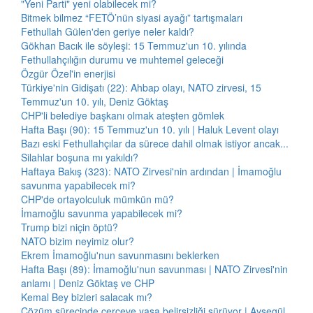
"Yeni Parti" yeni olabilecek mi?
Bitmek bilmez “FETÖ’nün siyasi ayağı” tartışmaları
Fethullah Gülen'den geriye neler kaldı?
Gökhan Bacık ile söyleşi: 15 Temmuz'un 10. yılında
Fethullahçılığın durumu ve muhtemel geleceği
Özgür Özel'in enerjisi
Türkiye'nin Gidişatı (22): Ahbap olayı, NATO zirvesi, 15
Temmuz'un 10. yılı, Deniz Göktaş
CHP'li belediye başkanı olmak ateşten gömlek
Hafta Başı (90): 15 Temmuz'un 10. yılı | Haluk Levent olayı
Bazı eski Fethullahçılar da sürece dahil olmak istiyor ancak...
Silahlar boşuna mı yakıldı?
Haftaya Bakış (323): NATO Zirvesi'nin ardından | İmamoğlu
savunma yapabilecek mi?
CHP'de ortayolculuk mümkün mü?
İmamoğlu savunma yapabilecek mi?
Trump bizi niçin öptü?
NATO bizim neyimiz olur?
Ekrem İmamoğlu'nun savunmasını beklerken
Hafta Başı (89): İmamoğlu'nun savunması | NATO Zirvesi'nin
anlamı | Deniz Göktaş ve CHP
Kemal Bey bizleri salacak mı?
Çözüm sürecinde çerçeve yasa belirsizliği sürüyor | Ayşegül