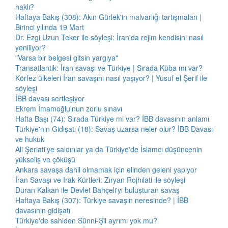
haklı?
Haftaya Bakış (308): Akın Gürlek'in malvarlığı tartışmaları |
Birinci yılında 19 Mart
Dr. Ezgi Uzun Teker ile söyleşi: İran'da rejim kendisini nasıl
yeniliyor?
"Varsa bir belgesi gitsin yargıya"
Transatlantik: İran savaşı ve Türkiye | Sırada Küba mı var?
Körfez ülkeleri İran savaşını nasıl yaşıyor? | Yusuf el Şerif ile
söyleşi
İBB davası sertleşiyor
Ekrem İmamoğlu'nun zorlu sınavı
Hafta Başı (74): Sırada Türkiye mi var? İBB davasının anlamı
Türkiye'nin Gidişatı (18): Savaş uzarsa neler olur? İBB Davası
ve hukuk
Ali Şeriati'ye saldırılar ya da Türkiye'de İslamcı düşüncenin
yükseliş ve çöküşü
Ankara savaşa dahil olmamak için elinden geleni yapıyor
İran Savaşı ve Irak Kürtleri: Zıryan Rojhılati ile söyleşi
Duran Kalkan ile Devlet Bahçeli'yi buluşturan savaş
Haftaya Bakış (307): Türkiye savaşın neresinde? | İBB
davasının gidişatı
Türkiye'de sahiden Sünni-Şii ayrımı yok mu?