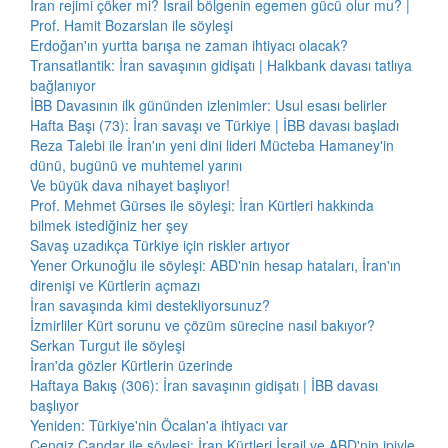
İran rejimi çöker mi? İsrail bölgenin egemen gücü olur mu? |
Prof. Hamit Bozarslan ile söyleşi
Erdoğan'ın yurtta barışa ne zaman ihtiyacı olacak?
Transatlantik: İran savaşının gidişatı | Halkbank davası tatlıya
bağlanıyor
İBB Davasının ilk gününden izlenimler: Usul esası belirler
Hafta Başı (73): İran savaşı ve Türkiye | İBB davası başladı
Reza Talebi ile İran'ın yeni dini lideri Mücteba Hamaney'in
dünü, bugünü ve muhtemel yarını
Ve büyük dava nihayet başlıyor!
Prof. Mehmet Gürses ile söyleşi: İran Kürtleri hakkında
bilmek istediğiniz her şey
Savaş uzadıkça Türkiye için riskler artıyor
Yener Orkunoğlu ile söyleşi: ABD'nin hesap hataları, İran'ın
direnişi ve Kürtlerin açmazı
İran savaşında kimi destekliyorsunuz?
İzmirliler Kürt sorunu ve çözüm sürecine nasıl bakıyor?
Serkan Turgut ile söyleşi
İran'da gözler Kürtlerin üzerinde
Haftaya Bakış (306): İran savaşının gidişatı | İBB davası
başlıyor
Yeniden: Türkiye'nin Öcalan'a ihtiyacı var
Cengiz Çandar ile söyleşi: İran Kürtleri İsrail ve ABD'nin ipiyle