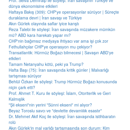
Prof. Selva Demiralp ile söyleşi: İran savaşının Türkiye ve
dünya ekonomisine etkileri
Haftaya Bakış (309): CHP'ye operasyonlar sürüyor | Süreçte
duraklama devri | İran savaşı ve Türkiye
Akın Gürlek olayında saflar iyice karıştı
Reza Talebi ile söyleşi: İran savaşında müzakere mümkün
mü? ABD kara harekatı yapar mı?
CHP'nin bağımsız medyaya ihtiyacı var ama işi çok zor
Fethullahçılar CHP'ye operasyon mu çekiyor?
Transatlantik: Hürmüz Boğazı bilmecesi | Savaşın ABD'ye
etkileri
Tamam Netanyahu kötü, peki ya Trump?
Hafta Başı (75): İran savaşında kritik günler | Malvarlığı
tartışması sürüyor
Behlül Özkan ile söyleşi: Trump Hürmüz Boğazı konusunda
niçin çark etti?
Prof. Ahmet T. Kuru ile söyleşi: İslam, Otoriterlik ve Geri
Kalmışlık
"Şii ekseni"nin yerini "Sünni ekseni" mi alıyor?
Beyaz Toroslu savcı ve "devlette devamlılık esastır"
Dr. Mehmet Akif Koç ile söyleşi: İran savaşında istihbaratın
rolü
Akın Gürlek'in mal varlığı tartışmasında son durum: Kim