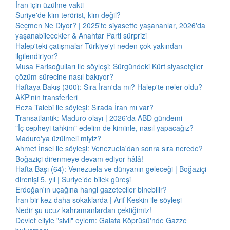
İran için üzülme vakti
Suriye'de kim terörist, kim değil?
Seçmen Ne Diyor? | 2025'te siyasette yaşananlar, 2026'da
yaşanabilecekler & Anahtar Parti sürprizi
Halep'teki çatışmalar Türkiye'yi neden çok yakından
ilgilendiriyor?
Musa Farisoğulları ile söyleşi: Sürgündeki Kürt siyasetçiler
çözüm sürecine nasıl bakıyor?
Haftaya Bakış (300): Sıra İran'da mı? Halep'te neler oldu?
AKP'nin transferleri
Reza Talebi ile söyleşi: Sırada İran mı var?
Transatlantik: Maduro olayı | 2026'da ABD gündemi
"İç cepheyi tahkim" edelim de kiminle, nasıl yapacağız?
Maduro'ya üzülmeli miyiz?
Ahmet İnsel ile söyleşi: Venezuela'dan sonra sıra nerede?
Boğaziçi direnmeye devam ediyor hâlâ!
Hafta Başı (64): Venezuela ve dünyanın geleceği | Boğaziçi
direnişi 5. yıl | Suriye’de bilek güreşi
Erdoğan'ın uçağına hangi gazeteciler binebilir?
İran bir kez daha sokaklarda | Arif Keskin ile söyleşi
Nedir şu ucuz kahramanlardan çektiğimiz!
Devlet eliyle "sivil" eylem: Galata Köprüsü'nde Gazze