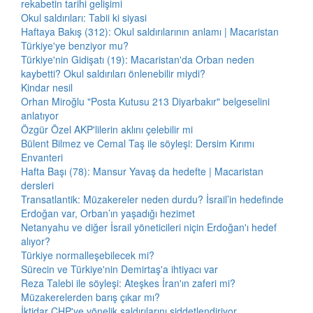
rekabetin tarihi gelişimi
Okul saldırıları: Tabii ki siyasi
Haftaya Bakış (312): Okul saldırılarının anlamı | Macaristan
Türkiye'ye benziyor mu?
Türkiye'nin Gidişatı (19): Macaristan'da Orban neden
kaybetti? Okul saldırıları önlenebilir miydi?
Kindar nesil
Orhan Miroğlu "Posta Kutusu 213 Diyarbakır" belgeselini
anlatıyor
Özgür Özel AKP'lilerin aklını çelebilir mi
Bülent Bilmez ve Cemal Taş ile söyleşi: Dersim Kırımı
Envanteri
Hafta Başı (78): Mansur Yavaş da hedefte | Macaristan
dersleri
Transatlantik: Müzakereler neden durdu? İsrail’in hedefinde
Erdoğan var, Orban’ın yaşadığı hezimet
Netanyahu ve diğer İsrail yöneticileri niçin Erdoğan'ı hedef
alıyor?
Türkiye normalleşebilecek mi?
Sürecin ve Türkiye'nin Demirtaş'a ihtiyacı var
Reza Talebi ile söyleşi: Ateşkes İran'ın zaferi mi?
Müzakerelerden barış çıkar mı?
İktidar CHP'ye yönelik saldırılarını şiddetlendiriyor