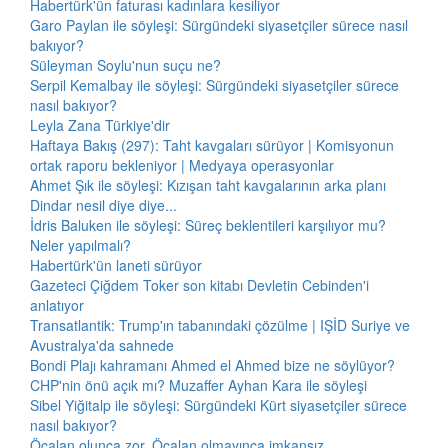
Habertürk'ün faturası kadınlara kesiliyor
Garo Paylan ile söyleşi: Sürgündeki siyasetçiler sürece nasıl
bakıyor?
Süleyman Soylu'nun suçu ne?
Serpil Kemalbay ile söyleşi: Sürgündeki siyasetçiler sürece
nasıl bakıyor?
Leyla Zana Türkiye'dir
Haftaya Bakış (297): Taht kavgaları sürüyor | Komisyonun
ortak raporu bekleniyor | Medyaya operasyonlar
Ahmet Şık ile söyleşi: Kızışan taht kavgalarının arka planı
Dindar nesil diye diye...
İdris Baluken ile söyleşi: Süreç beklentileri karşılıyor mu?
Neler yapılmalı?
Habertürk'ün laneti sürüyor
Gazeteci Çiğdem Toker son kitabı Devletin Cebinden'i
anlatıyor
Transatlantik: Trump'ın tabanındaki çözülme | IŞİD Suriye ve
Avustralya'da sahnede
Bondi Plajı kahramanı Ahmed el Ahmed bize ne söylüyor?
CHP'nin önü açık mı? Muzaffer Ayhan Kara ile söyleşi
Sibel Yiğitalp ile söyleşi: Sürgündeki Kürt siyasetçiler sürece
nasıl bakıyor?
Öcalan olunca zor, Öcalan olmayınca imkansız