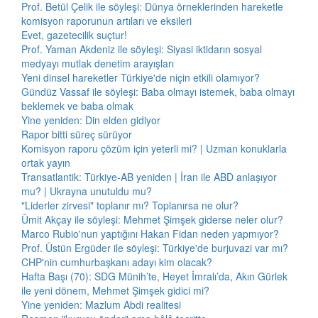
Prof. Betül Çelik ile söyleşi: Dünya örneklerinden hareketle
komisyon raporunun artıları ve eksileri
Evet, gazetecilik suçtur!
Prof. Yaman Akdeniz ile söyleşi: Siyasi iktidarın sosyal
medyayı mutlak denetim arayışları
Yeni dinsel hareketler Türkiye'de niçin etkili olamıyor?
Gündüz Vassaf ile söyleşi: Baba olmayı istemek, baba olmayı
beklemek ve baba olmak
Yine yeniden: Din elden gidiyor
Rapor bitti süreç sürüyor
Komisyon raporu çözüm için yeterli mi? | Uzman konuklarla
ortak yayın
Transatlantik: Türkiye-AB yeniden | İran ile ABD anlaşıyor
mu? | Ukrayna unutuldu mu?
"Liderler zirvesi" toplanır mı? Toplanırsa ne olur?
Ümit Akçay ile söyleşi: Mehmet Şimşek giderse neler olur?
Marco Rubio'nun yaptığını Hakan Fidan neden yapmıyor?
Prof. Üstün Ergüder ile söyleşi: Türkiye'de burjuvazi var mı?
CHP'nin cumhurbaşkanı adayı kim olacak?
Hafta Başı (70): SDG Münih’te, Heyet İmralı’da, Akın Gürlek
ile yeni dönem, Mehmet Şimşek gidici mi?
Yine yeniden: Mazlum Abdi realitesi