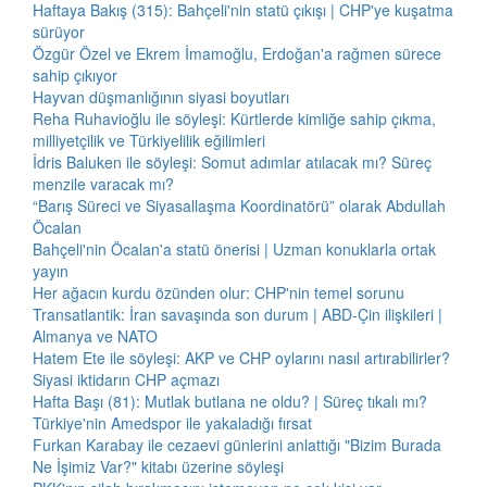
Haftaya Bakış (315): Bahçeli'nin statü çıkışı | CHP'ye kuşatma
sürüyor
Özgür Özel ve Ekrem İmamoğlu, Erdoğan'a rağmen sürece
sahip çıkıyor
Hayvan düşmanlığının siyasi boyutları
Reha Ruhavioğlu ile söyleşi: Kürtlerde kimliğe sahip çıkma,
milliyetçilik ve Türkiyelilik eğilimleri
İdris Baluken ile söyleşi: Somut adımlar atılacak mı? Süreç
menzile varacak mı?
“Barış Süreci ve Siyasallaşma Koordinatörü” olarak Abdullah
Öcalan
Bahçeli'nin Öcalan'a statü önerisi | Uzman konuklarla ortak
yayın
Her ağacın kurdu özünden olur: CHP'nin temel sorunu
Transatlantik: İran savaşında son durum | ABD-Çin ilişkileri |
Almanya ve NATO
Hatem Ete ile söyleşi: AKP ve CHP oylarını nasıl artırabilirler?
Siyasi iktidarın CHP açmazı
Hafta Başı (81): Mutlak butlana ne oldu? | Süreç tıkalı mı?
Türkiye'nin Amedspor ile yakaladığı fırsat
Furkan Karabay ile cezaevi günlerini anlattığı "Bizim Burada
Ne İşimiz Var?" kitabı üzerine söyleşi