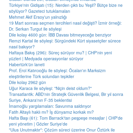
Türkiye'nin Gidişatı (15): Nerden çıktı bu Yeşil? Bütçe bize ne
söylüyor? Gazeteci tutuklamaları
Mehmet Akif Ersoy'un yalnızlığı
19 Mart sonrası seçmen tercihleri nasıl değişti? İzmir örneği:
Dr. Serkan Turgut ile söyleşi
Dile kolay 4600 gün: İBB Davası bitmeyeceğe benziyor
Remzi Kartal ile söyleşi: Sürgündeki Kürt siyasetçiler sürece
nasıl bakıyor?
Haftaya Bakış (296): Süreç sürüyor mu? | CHP'nin yeni
yüzleri | Medyada operasyonlar sürüyor
Habertürk'ün laneti
Prof. Erol Katırcıoğlu ile söyleşi: Öcalan'ın Marksizm
eleştirilerine Türk solundan tepkiler
Dile kolay 2962 gün
Uğur Karaca ile söyleşi: "Niçin deist oldum?"
Transatlantik: ABD'nin Stratejik Güvenlik Belgesi, Bir yıl sonra
Suriye, Ankara'nın F-35 beklentisi
İmamoğlu yargılamaları: Savunma saldırıyor
Fatih Altaylı haklı mı? İş dünyamız korkak mı?
Hafta Başı (61): Tom Barrack'tan peşpeşe mesajlar | CHP'de
yeni yönetim | Gözler Suriye'de
"Ulus Unutmaktır": Çözüm süreci üzerine Onur Öztürk ile