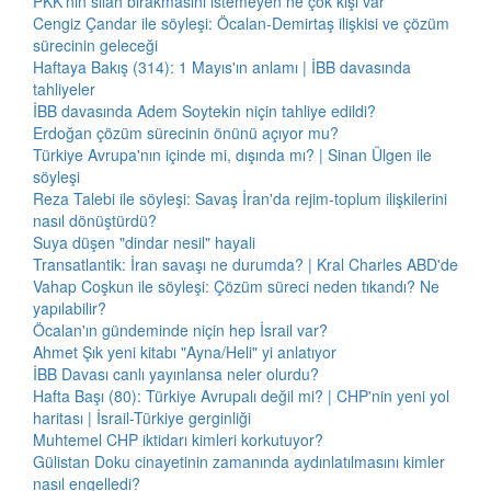
PKK'nın silah bırakmasını istemeyen ne çok kişi var
Cengiz Çandar ile söyleşi: Öcalan-Demirtaş ilişkisi ve çözüm
sürecinin geleceği
Haftaya Bakış (314): 1 Mayıs'ın anlamı | İBB davasında
tahliyeler
İBB davasında Adem Soytekin niçin tahliye edildi?
Erdoğan çözüm sürecinin önünü açıyor mu?
Türkiye Avrupa'nın içinde mi, dışında mı? | Sinan Ülgen ile
söyleşi
Reza Talebi ile söyleşi: Savaş İran'da rejim-toplum ilişkilerini
nasıl dönüştürdü?
Suya düşen "dindar nesil" hayali
Transatlantik: İran savaşı ne durumda? | Kral Charles ABD'de
Vahap Coşkun ile söyleşi: Çözüm süreci neden tıkandı? Ne
yapılabilir?
Öcalan'ın gündeminde niçin hep İsrail var?
Ahmet Şık yeni kitabı "Ayna/Heli" yi anlatıyor
İBB Davası canlı yayınlansa neler olurdu?
Hafta Başı (80): Türkiye Avrupalı değil mi? | CHP'nin yeni yol
haritası | İsrail-Türkiye gerginliği
Muhtemel CHP iktidarı kimleri korkutuyor?
Gülistan Doku cinayetinin zamanında aydınlatılmasını kimler
nasıl engelledi?