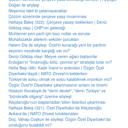
Doğan ile söyleşi
Neşemizi tabii ki çalamayacaklar
Çözüm sürecinde çerçeve yasa muamması
Haftaya Bakış (322): Çerçeve yasayı beklerken | Deniz
Göktaş olayı | CHP'nin geleceği
Muhtemel yeni parti için bazı notlar ve sorular
Muhafazakâr ailelerin seküler çocukları
Hatem Ete ile söyleşi: Özel'in kuracağı yeni bir partinin
seçmen nezdinde karşılığı var mı?
Deniz Göktaş olayı: Meyve veren ağacı taşlıyorlar
Erdoğan'ın "İmamoğlu kötü, çevresi iyi" stratejisi tutar mı?
Hafta Başı (88): Kadir İnanır'ın ardından | Özgür Özel
Diyarbakır'daydı | NATO Zirvesi'ni beklerken
Türkiye'de solcu olmak ve solcu kalabilmek mümkün mü?
Özgür Özel'in Diyarbakır çıkartmasının anlam ve önemi
Hüseyin Kocabıyık ile "derin devlet", "derin Türkiye" ve
"bürokratik oligarşi" üzerine söyleşi
Kılıçdaroğlu'nun başlamadan biten İstanbul çıkartması
Haftaya Bakış (321): Özel Diyarbakır'da Kılıçdaroğlu
Ankara'da | NATO Zirvesi tutuklamaları
Doç. Vahap Coşkun ile söyleşi: Özgür Özel Diyarbakır'da
umduğunu bulabildi mi?