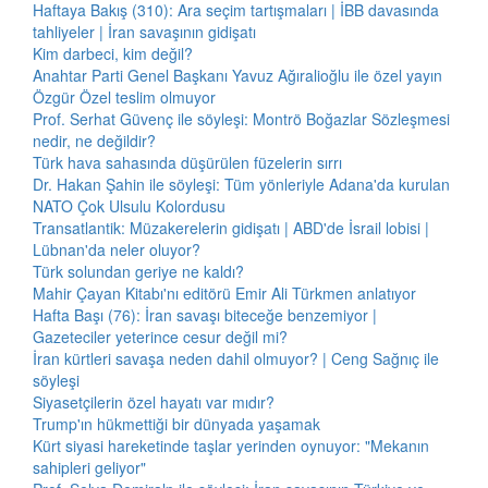
Haftaya Bakış (310): Ara seçim tartışmaları | İBB davasında
tahliyeler | İran savaşının gidişatı
Kim darbeci, kim değil?
Anahtar Parti Genel Başkanı Yavuz Ağıralioğlu ile özel yayın
Özgür Özel teslim olmuyor
Prof. Serhat Güvenç ile söyleşi: Montrö Boğazlar Sözleşmesi
nedir, ne değildir?
Türk hava sahasında düşürülen füzelerin sırrı
Dr. Hakan Şahin ile söyleşi: Tüm yönleriyle Adana'da kurulan
NATO Çok Ulsulu Kolordusu
Transatlantik: Müzakerelerin gidişatı | ABD'de İsrail lobisi |
Lübnan'da neler oluyor?
Türk solundan geriye ne kaldı?
Mahir Çayan Kitabı'nı editörü Emir Ali Türkmen anlatıyor
Hafta Başı (76): İran savaşı biteceğe benzemiyor |
Gazeteciler yeterince cesur değil mi?
İran kürtleri savaşa neden dahil olmuyor? | Ceng Sağnıç ile
söyleşi
Siyasetçilerin özel hayatı var mıdır?
Trump'ın hükmettiği bir dünyada yaşamak
Kürt siyasi hareketinde taşlar yerinden oynuyor: "Mekanın
sahipleri geliyor"