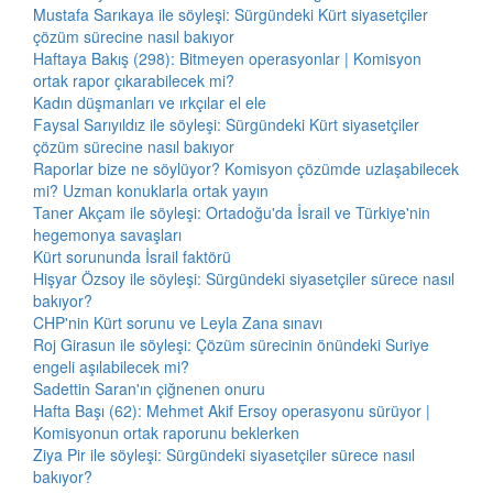
Mustafa Sarıkaya ile söyleşi: Sürgündeki Kürt siyasetçiler
çözüm sürecine nasıl bakıyor
Haftaya Bakış (298): Bitmeyen operasyonlar | Komisyon
ortak rapor çıkarabilecek mi?
Kadın düşmanları ve ırkçılar el ele
Faysal Sarıyıldız ile söyleşi: Sürgündeki Kürt siyasetçiler
çözüm sürecine nasıl bakıyor
Raporlar bize ne söylüyor? Komisyon çözümde uzlaşabilecek
mi? Uzman konuklarla ortak yayın
Taner Akçam ile söyleşi: Ortadoğu'da İsrail ve Türkiye'nin
hegemonya savaşları
Kürt sorununda İsrail faktörü
Hişyar Özsoy ile söyleşi: Sürgündeki siyasetçiler sürece nasıl
bakıyor?
CHP'nin Kürt sorunu ve Leyla Zana sınavı
Roj Girasun ile söyleşi: Çözüm sürecinin önündeki Suriye
engeli aşılabilecek mi?
Sadettin Saran'ın çiğnenen onuru
Hafta Başı (62): Mehmet Akif Ersoy operasyonu sürüyor |
Komisyonun ortak raporunu beklerken
Ziya Pir ile söyleşi: Sürgündeki siyasetçiler sürece nasıl
bakıyor?