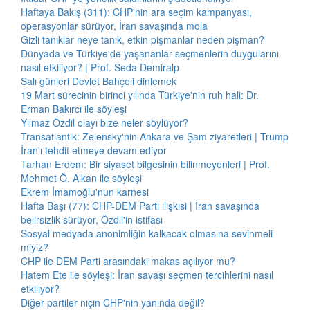
Haftaya Bakış (311): CHP'nin ara seçim kampanyası,
operasyonlar sürüyor, İran savaşında mola
Gizli tanıklar neye tanık, etkin pişmanlar neden pişman?
Dünyada ve Türkiye'de yaşananlar seçmenlerin duygularını
nasıl etkiliyor? | Prof. Seda Demiralp
Salı günleri Devlet Bahçeli dinlemek
19 Mart sürecinin birinci yılında Türkiye'nin ruh hali: Dr.
Erman Bakırcı ile söyleşi
Yılmaz Özdil olayı bize neler söylüyor?
Transatlantik: Zelensky'nin Ankara ve Şam ziyaretleri | Trump
İran'ı tehdit etmeye devam ediyor
Tarhan Erdem: Bir siyaset bilgesinin bilinmeyenleri | Prof.
Mehmet Ö. Alkan ile söyleşi
Ekrem İmamoğlu'nun karnesi
Hafta Başı (77): CHP-DEM Parti ilişkisi | İran savaşında
belirsizlik sürüyor, Özdil'in istifası
Sosyal medyada anonimliğin kalkacak olmasına sevinmeli
miyiz?
CHP ile DEM Parti arasındaki makas açılıyor mu?
Hatem Ete ile söyleşi: İran savaşı seçmen tercihlerini nasıl
etkiliyor?
Diğer partiler niçin CHP'nin yanında değil?