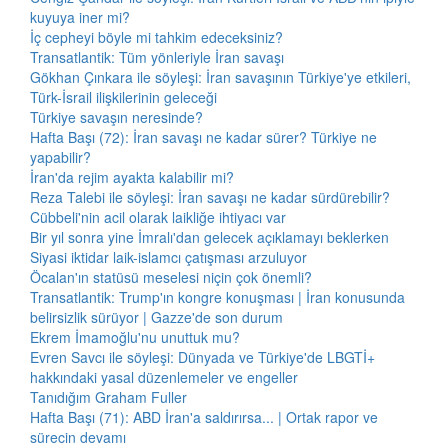
kuyuya iner mi?
İç cepheyi böyle mi tahkim edeceksiniz?
Transatlantik: Tüm yönleriyle İran savaşı
Gökhan Çınkara ile söyleşi: İran savaşının Türkiye'ye etkileri,
Türk-İsrail ilişkilerinin geleceği
Türkiye savaşın neresinde?
Hafta Başı (72): İran savaşı ne kadar sürer? Türkiye ne
yapabilir?
İran'da rejim ayakta kalabilir mi?
Reza Talebi ile söyleşi: İran savaşı ne kadar sürdürebilir?
Cübbeli'nin acil olarak laikliğe ihtiyacı var
Bir yıl sonra yine İmralı'dan gelecek açıklamayı beklerken
Siyasi iktidar laik-islamcı çatışması arzuluyor
Öcalan'ın statüsü meselesi niçin çok önemli?
Transatlantik: Trump'ın kongre konuşması | İran konusunda
belirsizlik sürüyor | Gazze'de son durum
Ekrem İmamoğlu'nu unuttuk mu?
Evren Savcı ile söyleşi: Dünyada ve Türkiye'de LBGTİ+
hakkındaki yasal düzenlemeler ve engeller
Tanıdığım Graham Fuller
Hafta Başı (71): ABD İran'a saldırırsa... | Ortak rapor ve
sürecin devamı