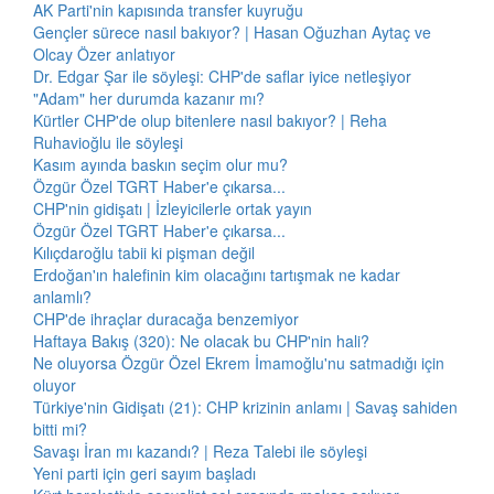
AK Parti'nin kapısında transfer kuyruğu
Gençler sürece nasıl bakıyor? | Hasan Oğuzhan Aytaç ve
Olcay Özer anlatıyor
Dr. Edgar Şar ile söyleşi: CHP'de saflar iyice netleşiyor
"Adam" her durumda kazanır mı?
Kürtler CHP'de olup bitenlere nasıl bakıyor? | Reha
Ruhavioğlu ile söyleşi
Kasım ayında baskın seçim olur mu?
Özgür Özel TGRT Haber'e çıkarsa...
CHP'nin gidişatı | İzleyicilerle ortak yayın
Özgür Özel TGRT Haber'e çıkarsa...
Kılıçdaroğlu tabii ki pişman değil
Erdoğan'ın halefinin kim olacağını tartışmak ne kadar
anlamlı?
CHP'de ihraçlar duracağa benzemiyor
Haftaya Bakış (320): Ne olacak bu CHP'nin hali?
Ne oluyorsa Özgür Özel Ekrem İmamoğlu'nu satmadığı için
oluyor
Türkiye'nin Gidişatı (21): CHP krizinin anlamı | Savaş sahiden
bitti mi?
Savaşı İran mı kazandı? | Reza Talebi ile söyleşi
Yeni parti için geri sayım başladı