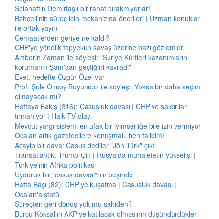
Selahattin Demirtaş'ı bir rahat bırakmıyorlar!
Bahçeli'nin süreç için mekanizma önerileri | Uzman konuklar
ile ortak yayın
Cemaatlerden geriye ne kaldı?
CHP'ye yönelik topyekun savaş üzerine bazı gözlemler
Amberin Zaman ile söyleşi: "Suriye Kürtleri kazanımlarını
korumanın Şam'dan geçtiğini kavradı"
Evet, hedefte Özgür Özel var
Prof. Şule Özsoy Boyunsuz ile söyleşi: Yoksa bir daha seçim
olmayacak mı?
Haftaya Bakış (316): Casusluk davası | CHP'ye saldırılar
tırmanıyor | Halk TV olayı
Mevcut yargı sistemi en ufak bir iyimserliğe bile izin vermiyor
Öcalan artık gazetecilere konuşmalı, ben talibim!
Acayip bir dava: Casus dediler "Jön Türk" çıktı
Transatlantik: Trump-Çin | Rusya'da muhalefetin yükselişi |
Türkiye'nin Afrika politikası
Uyduruk bir "casus davası"nın peşinde
Hafta Başı (82): CHP'ye kuşatma | Casusluk davası |
Öcalan'a statü
Süreçten geri dönüş yok mu sahiden?
Burcu Köksal'ın AKP'ye katılacak olmasının düşündürdükleri