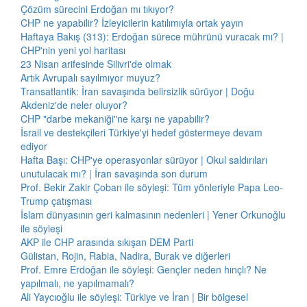
Çözüm sürecini Erdoğan mı tıkıyor?
CHP ne yapabilir? İzleyicilerin katılımıyla ortak yayın
Haftaya Bakış (313): Erdoğan sürece mührünü vuracak mı? |
CHP'nin yeni yol haritası
23 Nisan arifesinde Silivri'de olmak
Artık Avrupalı sayılmıyor muyuz?
Transatlantik: İran savaşında belirsizlik sürüyor | Doğu
Akdeniz'de neler oluyor?
CHP "darbe mekaniği"ne karşı ne yapabilir?
İsrail ve destekçileri Türkiye'yi hedef göstermeye devam
ediyor
Hafta Başı: CHP'ye operasyonlar sürüyor | Okul saldırıları
unutulacak mı? | İran savaşında son durum
Prof. Bekir Zakir Çoban ile söyleşi: Tüm yönleriyle Papa Leo-
Trump çatışması
İslam dünyasının geri kalmasının nedenleri | Yener Orkunoğlu
ile söyleşi
AKP ile CHP arasında sıkışan DEM Parti
Gülistan, Rojin, Rabia, Nadira, Burak ve diğerleri
Prof. Emre Erdoğan ile söyleşi: Gençler neden hınçlı? Ne
yapılmalı, ne yapılmamalı?
Ali Yaycıoğlu ile söyleşi: Türkiye ve İran | Bir bölgesel