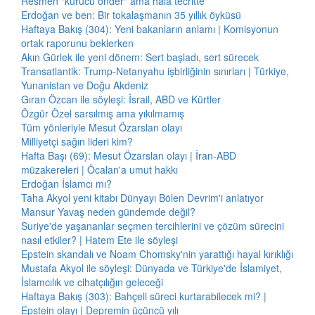
Resmen "kurucu önder" ama hâlâ tecritte
Erdoğan ve ben: Bir tokalaşmanın 35 yıllık öyküsü
Haftaya Bakış (304): Yeni bakanların anlamı | Komisyonun
ortak raporunu beklerken
Akın Gürlek ile yeni dönem: Sert başladı, sert sürecek
Transatlantik: Trump-Netanyahu işbirliğinin sınırları | Türkiye,
Yunanistan ve Doğu Akdeniz
Gıran Özcan ile söyleşi: İsrail, ABD ve Kürtler
Özgür Özel sarsılmış ama yıkılmamış
Tüm yönleriyle Mesut Özarslan olayı
Milliyetçi sağın lideri kim?
Hafta Başı (69): Mesut Özarslan olayı | İran-ABD
müzakereleri | Öcalan'a umut hakkı
Erdoğan İslamcı mı?
Taha Akyol yeni kitabı Dünyayı Bölen Devrim'i anlatıyor
Mansur Yavaş neden gündemde değil?
Suriye'de yaşananlar seçmen tercihlerini ve çözüm sürecini
nasıl etkiler? | Hatem Ete ile söyleşi
Epstein skandalı ve Noam Chomsky'nin yarattığı hayal kırıklığı
Mustafa Akyol ile söyleşi: Dünyada ve Türkiye'de İslamiyet,
İslamcılık ve cihatçılığın geleceği
Haftaya Bakış (303): Bahçeli süreci kurtarabilecek mi? |
Epstein olayı | Depremin üçüncü yılı