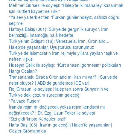
Mehmet Gürses ile söyleşi: "Halep'te iki mahalleyi kazanmak
için Kürtleri kaybetme riski"
"Ya sev ya terk et"ten "Furkan günlerindeyiz, safınızı doğru
seçin"e
Haftaya Bakış (301): Suriye'de gerginlik sürüyor, İran
belirsizliği, İmamoğlu hâlâ hedefte
Türkiye'nin Gidişatı (16): Venezuela, İran, Grönland...
Halep'de yaşananlar, Uyuşturucu sorunumuz
Türkiye'de İslamcıların İran rejimiyle yıllara yayılan "aşk ve
nefret" ilişkisi
Hüseyin Çelik ile söyleşi: "Kürt anasını görmesin" politikaları
Hangi Öcalan?
Transatlantik: Sırada Grönland mı İran mı var? | Suriye'de
neler oluyor? | ABD'de gündemde ICE var!
Roj Girasun ile söyleşi: Halep'ten sonra Suriye'nin ve
Türkiye'deki çözüm sürecinin geleceği
"Palyaço Ruşen"
İran'da rejim mi değişecek yoksa rejim kendisini mi
değiştirecek? | Dr. Ezgi Uzun Teker ile söyleşi
"Sizi gidi 'kripto Kürtçüler' sizi!"
Hafta Başı (65): İran'ın geleceği | Halep'te yaşananlar |
Gözler Grönland'da