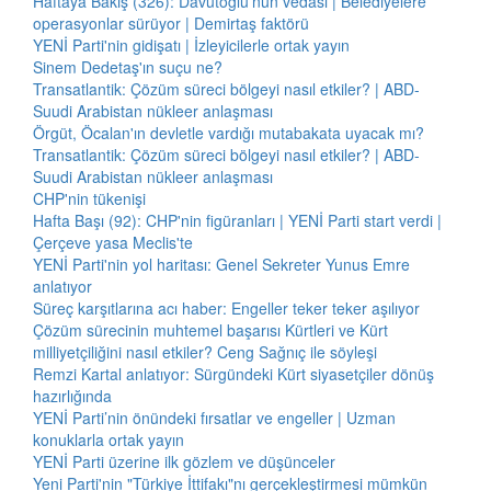
Haftaya Bakış (326): Davutoğlu'nun vedası | Belediyelere
operasyonlar sürüyor | Demirtaş faktörü
YENİ Parti'nin gidişatı | İzleyicilerle ortak yayın
Sinem Dedetaş'ın suçu ne?
Transatlantik: Çözüm süreci bölgeyi nasıl etkiler? | ABD-
Suudi Arabistan nükleer anlaşması
Örgüt, Öcalan'ın devletle vardığı mutabakata uyacak mı?
Transatlantik: Çözüm süreci bölgeyi nasıl etkiler? | ABD-
Suudi Arabistan nükleer anlaşması
CHP'nin tükenişi
Hafta Başı (92): CHP'nin figüranları | YENİ Parti start verdi |
Çerçeve yasa Meclis'te
YENİ Parti'nin yol haritası: Genel Sekreter Yunus Emre
anlatıyor
Süreç karşıtlarına acı haber: Engeller teker teker aşılıyor
Çözüm sürecinin muhtemel başarısı Kürtleri ve Kürt
milliyetçiliğini nasıl etkiler? Ceng Sağnıç ile söyleşi
Remzi Kartal anlatıyor: Sürgündeki Kürt siyasetçiler dönüş
hazırlığında
YENİ Parti’nin önündeki fırsatlar ve engeller | Uzman
konuklarla ortak yayın
YENİ Parti üzerine ilk gözlem ve düşünceler
Yeni Parti'nin "Türkiye İttifakı"nı gerçekleştirmesi mümkün