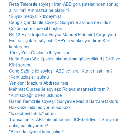
Reza Talebi ile söyleşi: İran-ABD görüşmelerinden sonuç
alınır mı? Alınmazsa ne olabilir?
"Büyük medya" krizdeymiş!
Cengiz Çandar ile söyleşi: Suriye'de aslında ne oldu?
Çözüm sürecinde sil baştan
Bir 12 Eylül trajedisi: Hayko Manuel Eldemir (Yergetyan)
Emine Uçak ile söyleşi: CHP'nin yankı uyandıran Kürt
konferansı
Türkiye'nin Öcalan'a ihtiyacı var
Hafta Başı (68): Epstein skandalının gösterdikleri | CHP ve
Kürt sorunu
Ceng Sağnıç ile söyleşi: ABD ve İsrail Kürtleri sattı mı?
"Kent uzlaşısı" zulmü
Yeniden: Mazlum Abdi realitesi
Mehmet Gürses ile söyleşi: Rojava efsanesi bitti mi?
“Kürt sokağı” diken üstünde
Rasan Remzi ile söyleşi: Suriye'de Mesut Barzani faktörü
Hakkınızı helal ediyor musunuz?
"İç cepheyi tahrip" süreci
Transatlantik: ABD’nin gündemini ICE belirliyor | Suriye’de
anlaşma oluyor mu?
"Biraz da siyaset konuşalım!"