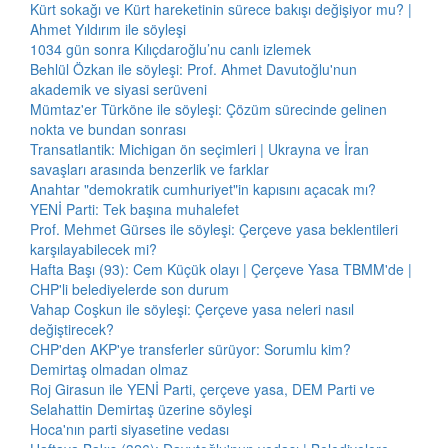
Kürt sokağı ve Kürt hareketinin sürece bakışı değişiyor mu? |
Ahmet Yıldırım ile söyleşi
1034 gün sonra Kılıçdaroğlu’nu canlı izlemek
Behlül Özkan ile söyleşi: Prof. Ahmet Davutoğlu'nun
akademik ve siyasi serüveni
Mümtaz'er Türköne ile söyleşi: Çözüm sürecinde gelinen
nokta ve bundan sonrası
Transatlantik: Michigan ön seçimleri | Ukrayna ve İran
savaşları arasında benzerlik ve farklar
Anahtar "demokratik cumhuriyet"in kapısını açacak mı?
YENİ Parti: Tek başına muhalefet
Prof. Mehmet Gürses ile söyleşi: Çerçeve yasa beklentileri
karşılayabilecek mi?
Hafta Başı (93): Cem Küçük olayı | Çerçeve Yasa TBMM'de |
CHP'li belediyelerde son durum
Vahap Coşkun ile söyleşi: Çerçeve yasa neleri nasıl
değiştirecek?
CHP'den AKP'ye transferler sürüyor: Sorumlu kim?
Demirtaş olmadan olmaz
Roj Girasun ile YENİ Parti, çerçeve yasa, DEM Parti ve
Selahattin Demirtaş üzerine söyleşi
Hoca'nın parti siyasetine vedası