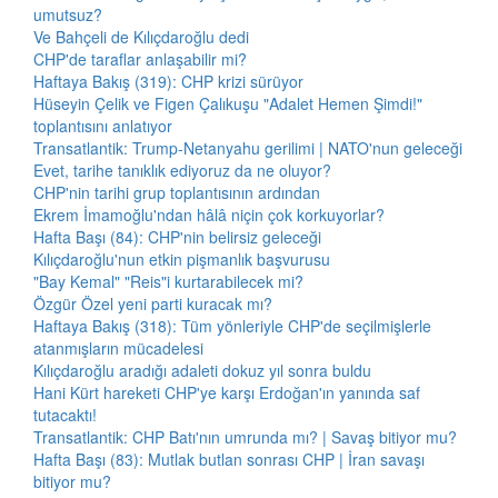
umutsuz?
Ve Bahçeli de Kılıçdaroğlu dedi
CHP'de taraflar anlaşabilir mi?
Haftaya Bakış (319): CHP krizi sürüyor
Hüseyin Çelik ve Figen Çalıkuşu "Adalet Hemen Şimdi!"
toplantısını anlatıyor
Transatlantik: Trump-Netanyahu gerilimi | NATO'nun geleceği
Evet, tarihe tanıklık ediyoruz da ne oluyor?
CHP'nin tarihi grup toplantısının ardından
Ekrem İmamoğlu'ndan hâlâ niçin çok korkuyorlar?
Hafta Başı (84): CHP'nin belirsiz geleceği
Kılıçdaroğlu'nun etkin pişmanlık başvurusu
"Bay Kemal" "Reis"i kurtarabilecek mi?
Özgür Özel yeni parti kuracak mı?
Haftaya Bakış (318): Tüm yönleriyle CHP'de seçilmişlerle
atanmışların mücadelesi
Kılıçdaroğlu aradığı adaleti dokuz yıl sonra buldu
Hani Kürt hareketi CHP'ye karşı Erdoğan'ın yanında saf
tutacaktı!
Transatlantik: CHP Batı'nın umrunda mı? | Savaş bitiyor mu?
Hafta Başı (83): Mutlak butlan sonrası CHP | İran savaşı
bitiyor mu?