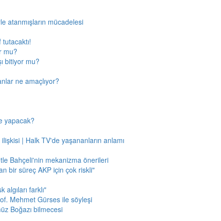
rle atanmışların mücadelesi
 tutacaktı!
or mu?
ı bitiyor mu?
anlar ne amaçlıyor?
ne yapacak?
 ilişkisi | Halk TV'de yaşananların anlamı
tle Bahçeli'nin mekanizma önerileri
n bir süreç AKP için çok riskli"
 algıları farklı"
of. Mehmet Gürses ile söyleşi
müz Boğazı bilmecesi