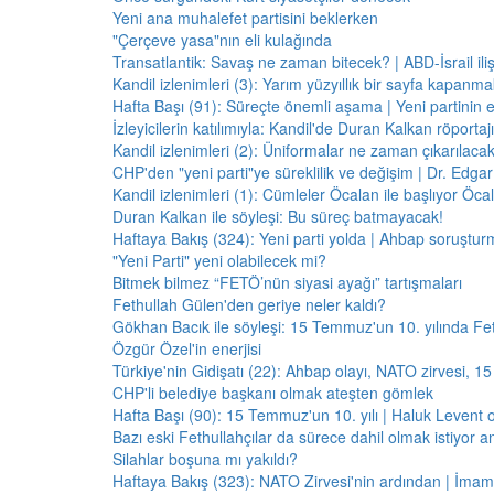
Yeni ana muhalefet partisini beklerken
"Çerçeve yasa"nın eli kulağında
Transatlantik: Savaş ne zaman bitecek? | ABD-İsrail il
Kandil izlenimleri (3): Yarım yüzyıllık bir sayfa kapanm
Hafta Başı (91): Süreçte önemli aşama | Yeni partinin e
İzleyicilerin katılımıyla: Kandil'de Duran Kalkan röporta
Kandil izlenimleri (2): Üniformalar ne zaman çıkarılaca
CHP'den "yeni parti"ye süreklilik ve değişim | Dr. Edgar 
Kandil izlenimleri (1): Cümleler Öcalan ile başlıyor Öcala
Duran Kalkan ile söyleşi: Bu süreç batmayacak!
Haftaya Bakış (324): Yeni parti yolda | Ahbap soruştur
"Yeni Parti" yeni olabilecek mi?
Bitmek bilmez “FETÖ’nün siyasi ayağı” tartışmaları
Fethullah Gülen'den geriye neler kaldı?
Gökhan Bacık ile söyleşi: 15 Temmuz'un 10. yılında Fe
Özgür Özel'in enerjisi
Türkiye'nin Gidişatı (22): Ahbap olayı, NATO zirvesi, 1
CHP'li belediye başkanı olmak ateşten gömlek
Hafta Başı (90): 15 Temmuz'un 10. yılı | Haluk Levent o
Bazı eski Fethullahçılar da sürece dahil olmak istiyor a
Silahlar boşuna mı yakıldı?
Haftaya Bakış (323): NATO Zirvesi'nin ardından | İm