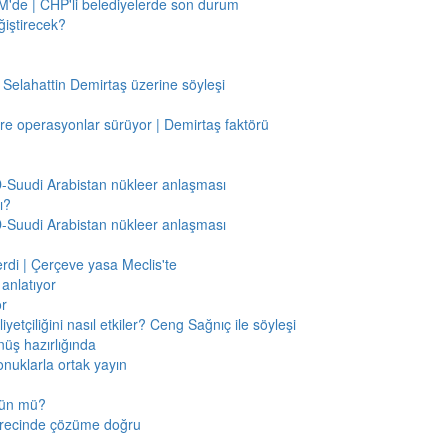
'de | CHP'li belediyelerde son durum
ğiştirecek?
 Selahattin Demirtaş üzerine söyleşi
re operasyonlar sürüyor | Demirtaş faktörü
BD-Suudi Arabistan nükleer anlaşması
ı?
BD-Suudi Arabistan nükleer anlaşması
verdi | Çerçeve yasa Meclis'te
anlatıyor
or
etçiliğini nasıl etkiler? Ceng Sağnıç ile söyleşi
nüş hazırlığında
onuklarla ortak yayın
mkün mü?
sürecinde çözüme doğru