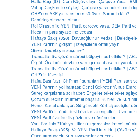
Hafta Başı (93): Cem Küçük olayı | Çerçeve Yasa TBMM
Vahap Coşkun ile söyleşi: Çerçeve yasa neleri nasıl de
CHP'den AKP'ye transferler sürüyor: Sorumlu kim?
Demirtaş olmadan olmaz
Roj Girasun ile YENİ Parti, çerçeve yasa, DEM Parti ve
Hoca'nın parti siyasetine vedası
Haftaya Bakış (326): Davutoğlu'nun vedası | Belediyele
YENİ Parti'nin gidişatı | İzleyicilerle ortak yayın
Sinem Dedetaş'ın suçu ne?
Transatlantik: Çözüm süreci bölgeyi nasıl etkiler? | A
Örgüt, Öcalan'ın devletle vardığı mutabakata uyacak m
Transatlantik: Çözüm süreci bölgeyi nasıl etkiler? | A
CHP'nin tükenişi
Hafta Başı (92): CHP'nin figüranları | YENİ Parti start 
YENİ Parti'nin yol haritası: Genel Sekreter Yunus Emre 
Süreç karşıtlarına acı haber: Engeller teker teker aşılıy
Çözüm sürecinin muhtemel başarısı Kürtleri ve Kürt milliy
Remzi Kartal anlatıyor: Sürgündeki Kürt siyasetçiler dö
YENİ Parti’nin önündeki fırsatlar ve engeller | Uzman k
YENİ Parti üzerine ilk gözlem ve düşünceler
Yeni Parti'nin "Türkiye İttifakı"nı gerçekleştirmesi mü
Haftaya Bakış (325): Ve YENİ Parti kuruldu | Çözüm 
Önce sürgündeki Kürt siyasetçiler dönecek