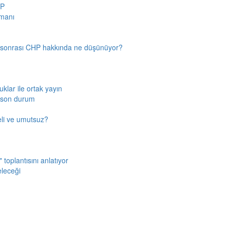
HP
amanı
n sonrası CHP hakkında ne düşünüyor?
klar ile ortak yayın
a son durum
fkeli ve umutsuz?
toplantısını anlatıyor
eleceği