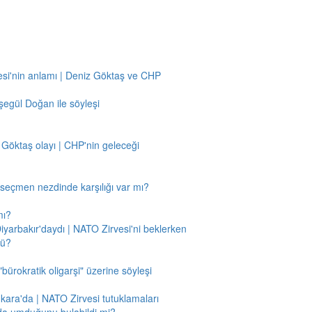
si'nin anlamı | Deniz Göktaş ve CHP
egül Doğan ile söyleşi
 Göktaş olayı | CHP'nin geleceği
n seçmen nezdinde karşılığı var mı?
mı?
Diyarbakır'daydı | NATO Zirvesi'ni beklerken
mü?
"bürokratik oligarşi" üzerine söyleşi
nkara'da | NATO Zirvesi tutuklamaları