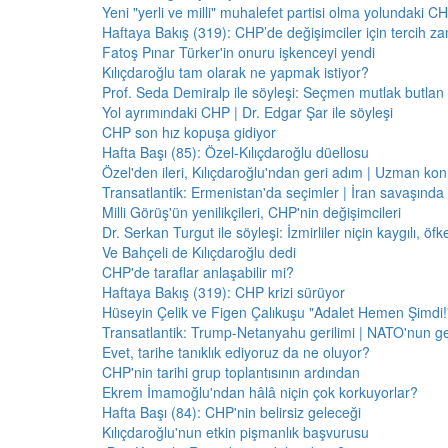
Yeni "yerli ve milli" muhalefet partisi olma yolundaki C
Haftaya Bakış (319): CHP’de değişimciler için tercih z
Fatoş Pınar Türker'in onuru işkenceyi yendi
Kılıçdaroğlu tam olarak ne yapmak istiyor?
Prof. Seda Demiralp ile söyleşi: Seçmen mutlak butla
Yol ayrımındaki CHP | Dr. Edgar Şar ile söyleşi
CHP son hız kopuşa gidiyor
Hafta Başı (85): Özel-Kılıçdaroğlu düellosu
Özel'den ileri, Kılıçdaroğlu'ndan geri adım | Uzman konu
Transatlantik: Ermenistan'da seçimler | İran savaşınd
Milli Görüş'ün yenilikçileri, CHP'nin değişimcileri
Dr. Serkan Turgut ile söyleşi: İzmirliler niçin kaygılı, ö
Ve Bahçeli de Kılıçdaroğlu dedi
CHP'de taraflar anlaşabilir mi?
Haftaya Bakış (319): CHP krizi sürüyor
Hüseyin Çelik ve Figen Çalıkuşu "Adalet Hemen Şimdi!" 
Transatlantik: Trump-Netanyahu gerilimi | NATO'nun g
Evet, tarihe tanıklık ediyoruz da ne oluyor?
CHP'nin tarihi grup toplantısının ardından
Ekrem İmamoğlu'ndan hâlâ niçin çok korkuyorlar?
Hafta Başı (84): CHP'nin belirsiz geleceği
Kılıçdaroğlu'nun etkin pişmanlık başvurusu