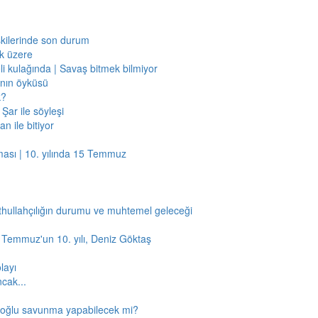
işkilerinde son durum
ak üzere
li kulağında | Savaş bitmek bilmiyor
jının öyküsü
k?
Şar ile söyleşi
n ile bitiyor
ması | 10. yılında 15 Temmuz
thullahçılığın durumu ve muhtemel geleceği
5 Temmuz'un 10. yılı, Deniz Göktaş
layı
ncak...
amoğlu savunma yapabilecek mi?