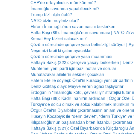
CHP'de ortayolculuk mümkün mü?
İmamoğlu savunma yapabilecek mi?
Trump bizi niçin öptü?
NATO bizim neyimiz olur?
Ekrem İmamoğlu'nun savunmasını beklerken
Hafta Başı (89): İmamoğlu'nun savunması | NATO Zirve
Kemal Bey bizleri salacak mı?
Çözüm sürecinde çerçeve yasa belirsizliği sürüyor | Ayş
Neşemizi tabii ki çalamayacaklar
Çözüm sürecinde çerçeve yasa muamması
Haftaya Bakış (322): Çerçeve yasayı beklerken | Deniz
Muhtemel yeni parti için bazı notlar ve sorular
Muhafazakâr ailelerin seküler çocukları
Hatem Ete ile söyleşi: Özel'in kuracağı yeni bir partini
Deniz Göktaş olayı: Meyve veren ağacı taşlıyorlar
Erdoğan'ın "İmamoğlu kötü, çevresi iyi" stratejisi tutar 
Hafta Başı (88): Kadir İnanır'ın ardından | Özgür Özel 
Türkiye'de solcu olmak ve solcu kalabilmek mümkün 
Özgür Özel'in Diyarbakır çıkartmasının anlam ve önemi
Hüseyin Kocabıyık ile "derin devlet", "derin Türkiye" ve 
Kılıçdaroğlu'nun başlamadan biten İstanbul çıkartması
Haftaya Bakış (321): Özel Diyarbakır'da Kılıçdaroğlu A