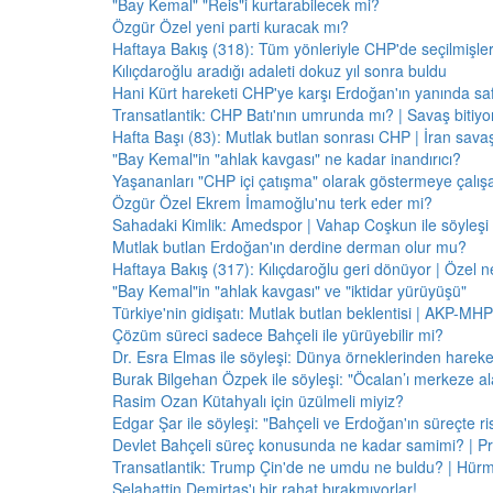
"Bay Kemal" "Reis"i kurtarabilecek mi?
Özgür Özel yeni parti kuracak mı?
Haftaya Bakış (318): Tüm yönleriyle CHP'de seçilmişle
Kılıçdaroğlu aradığı adaleti dokuz yıl sonra buldu
Hani Kürt hareketi CHP'ye karşı Erdoğan'ın yanında saf
Transatlantik: CHP Batı'nın umrunda mı? | Savaş bitiy
Hafta Başı (83): Mutlak butlan sonrası CHP | İran savaş
"Bay Kemal"in "ahlak kavgası" ne kadar inandırıcı?
Yaşananları "CHP içi çatışma" olarak göstermeye çalış
Özgür Özel Ekrem İmamoğlu'nu terk eder mi?
Sahadaki Kimlik: Amedspor | Vahap Coşkun ile söyleşi
Mutlak butlan Erdoğan'ın derdine derman olur mu?
Haftaya Bakış (317): Kılıçdaroğlu geri dönüyor | Özel 
"Bay Kemal"in "ahlak kavgası" ve "iktidar yürüyüşü"
Türkiye'nin gidişatı: Mutlak butlan beklentisi | AKP-MHP
Çözüm süreci sadece Bahçeli ile yürüyebilir mi?
Dr. Esra Elmas ile söyleşi: Dünya örneklerinden hareke
Burak Bilgehan Özpek ile söyleşi: "Öcalan’ı merkeze ala
Rasim Ozan Kütahyalı için üzülmeli miyiz?
Edgar Şar ile söyleşi: "Bahçeli ve Erdoğan'ın süreçte risk
Devlet Bahçeli süreç konusunda ne kadar samimi? | Pr
Transatlantik: Trump Çin'de ne umdu ne buldu? | Hür
Selahattin Demirtaş'ı bir rahat bırakmıyorlar!