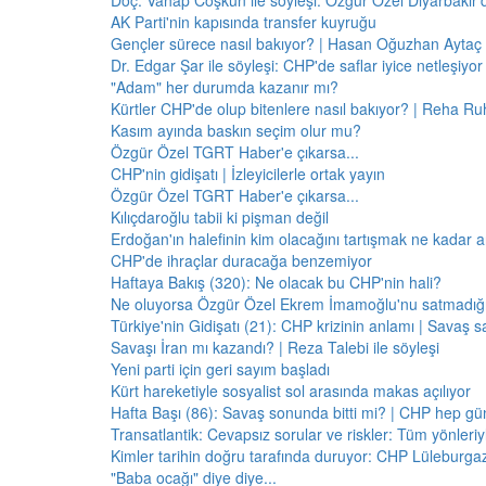
Doç. Vahap Coşkun ile söyleşi: Özgür Özel Diyarbakır
AK Parti'nin kapısında transfer kuyruğu
Gençler sürece nasıl bakıyor? | Hasan Oğuzhan Aytaç 
Dr. Edgar Şar ile söyleşi: CHP'de saflar iyice netleşiyor
"Adam" her durumda kazanır mı?
Kürtler CHP'de olup bitenlere nasıl bakıyor? | Reha Ruh
Kasım ayında baskın seçim olur mu?
Özgür Özel TGRT Haber'e çıkarsa...
CHP'nin gidişatı | İzleyicilerle ortak yayın
Özgür Özel TGRT Haber'e çıkarsa...
Kılıçdaroğlu tabii ki pişman değil
Erdoğan'ın halefinin kim olacağını tartışmak ne kadar a
CHP'de ihraçlar duracağa benzemiyor
Haftaya Bakış (320): Ne olacak bu CHP'nin hali?
Ne oluyorsa Özgür Özel Ekrem İmamoğlu'nu satmadığı 
Türkiye'nin Gidişatı (21): CHP krizinin anlamı | Savaş s
Savaşı İran mı kazandı? | Reza Talebi ile söyleşi
Yeni parti için geri sayım başladı
Kürt hareketiyle sosyalist sol arasında makas açılıyor
Hafta Başı (86): Savaş sonunda bitti mi? | CHP hep 
Transatlantik: Cevapsız sorular ve riskler: Tüm yönler
Kimler tarihin doğru tarafında duruyor: CHP Lüleburga
"Baba ocağı" diye diye...