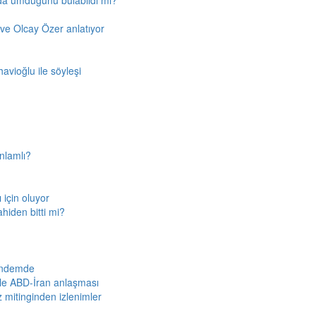
'da umduğunu bulabildi mi?
ve Olcay Özer anlatıyor
avioğlu ile söyleşi
nlamlı?
için oluyor
ahiden bitti mi?
gündemde
iyle ABD-İran anlaşması
z mitinginden izlenimler