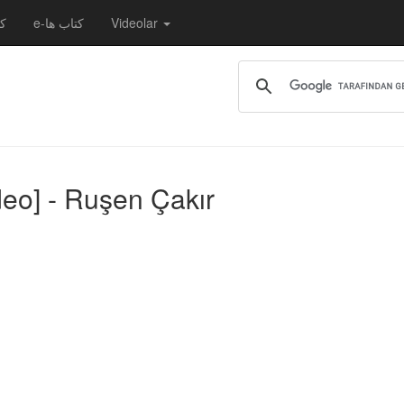
کت
e-کتاب ها
Videolar
deo] - Ruşen Çakır