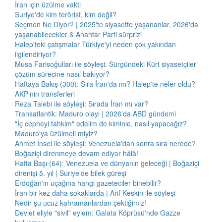
İran için üzülme vakti
Suriye'de kim terörist, kim değil?
Seçmen Ne Diyor? | 2025'te siyasette yaşananlar, 2026'da
yaşanabilecekler & Anahtar Parti sürprizi
Halep'teki çatışmalar Türkiye'yi neden çok yakından
ilgilendiriyor?
Musa Farisoğulları ile söyleşi: Sürgündeki Kürt siyasetçiler
çözüm sürecine nasıl bakıyor?
Haftaya Bakış (300): Sıra İran'da mı? Halep'te neler oldu?
AKP'nin transferleri
Reza Talebi ile söyleşi: Sırada İran mı var?
Transatlantik: Maduro olayı | 2026'da ABD gündemi
"İç cepheyi tahkim" edelim de kiminle, nasıl yapacağız?
Maduro'ya üzülmeli miyiz?
Ahmet İnsel ile söyleşi: Venezuela'dan sonra sıra nerede?
Boğaziçi direnmeye devam ediyor hâlâ!
Hafta Başı (64): Venezuela ve dünyanın geleceği | Boğaziçi
direnişi 5. yıl | Suriye’de bilek güreşi
Erdoğan'ın uçağına hangi gazeteciler binebilir?
İran bir kez daha sokaklarda | Arif Keskin ile söyleşi
Nedir şu ucuz kahramanlardan çektiğimiz!
Devlet eliyle "sivil" eylem: Galata Köprüsü'nde Gazze