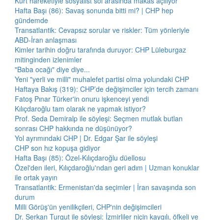
Kürt hareketiyle sosyalist sol arasında makas açılıyor
Hafta Başı (86): Savaş sonunda bitti mi? | CHP hep
gündemde
Transatlantik: Cevapsız sorular ve riskler: Tüm yönleriyle
ABD-İran anlaşması
Kimler tarihin doğru tarafında duruyor: CHP Lüleburgaz
mitinginden izlenimler
"Baba ocağı" diye diye...
Yeni "yerli ve milli" muhalefet partisi olma yolundaki CHP
Haftaya Bakış (319): CHP’de değişimciler için tercih zamanı
Fatoş Pınar Türker'in onuru işkenceyi yendi
Kılıçdaroğlu tam olarak ne yapmak istiyor?
Prof. Seda Demiralp ile söyleşi: Seçmen mutlak butlan
sonrası CHP hakkında ne düşünüyor?
Yol ayrımındaki CHP | Dr. Edgar Şar ile söyleşi
CHP son hız kopuşa gidiyor
Hafta Başı (85): Özel-Kılıçdaroğlu düellosu
Özel'den ileri, Kılıçdaroğlu'ndan geri adım | Uzman konuklar
ile ortak yayın
Transatlantik: Ermenistan'da seçimler | İran savaşında son
durum
Milli Görüş'ün yenilikçileri, CHP'nin değişimcileri
Dr. Serkan Turgut ile söyleşi: İzmirliler niçin kaygılı, öfkeli ve