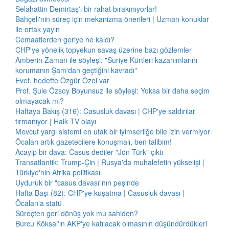
Selahattin Demirtaş'ı bir rahat bırakmıyorlar!
Bahçeli'nin süreç için mekanizma önerileri | Uzman konuklar
ile ortak yayın
Cemaatlerden geriye ne kaldı?
CHP'ye yönelik topyekun savaş üzerine bazı gözlemler
Amberin Zaman ile söyleşi: "Suriye Kürtleri kazanımlarını
korumanın Şam'dan geçtiğini kavradı"
Evet, hedefte Özgür Özel var
Prof. Şule Özsoy Boyunsuz ile söyleşi: Yoksa bir daha seçim
olmayacak mı?
Haftaya Bakış (316): Casusluk davası | CHP'ye saldırılar
tırmanıyor | Halk TV olayı
Mevcut yargı sistemi en ufak bir iyimserliğe bile izin vermiyor
Öcalan artık gazetecilere konuşmalı, ben talibim!
Acayip bir dava: Casus dediler "Jön Türk" çıktı
Transatlantik: Trump-Çin | Rusya'da muhalefetin yükselişi |
Türkiye'nin Afrika politikası
Uyduruk bir "casus davası"nın peşinde
Hafta Başı (82): CHP'ye kuşatma | Casusluk davası |
Öcalan'a statü
Süreçten geri dönüş yok mu sahiden?
Burcu Köksal'ın AKP'ye katılacak olmasının düşündürdükleri