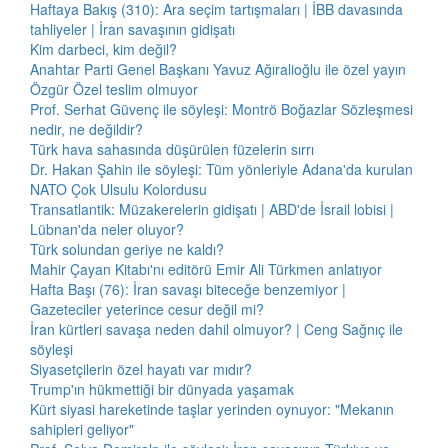
Haftaya Bakış (310): Ara seçim tartışmaları | İBB davasında
tahliyeler | İran savaşının gidişatı
Kim darbeci, kim değil?
Anahtar Parti Genel Başkanı Yavuz Ağıralioğlu ile özel yayın
Özgür Özel teslim olmuyor
Prof. Serhat Güvenç ile söyleşi: Montrö Boğazlar Sözleşmesi
nedir, ne değildir?
Türk hava sahasında düşürülen füzelerin sırrı
Dr. Hakan Şahin ile söyleşi: Tüm yönleriyle Adana'da kurulan
NATO Çok Ulsulu Kolordusu
Transatlantik: Müzakerelerin gidişatı | ABD'de İsrail lobisi |
Lübnan'da neler oluyor?
Türk solundan geriye ne kaldı?
Mahir Çayan Kitabı'nı editörü Emir Ali Türkmen anlatıyor
Hafta Başı (76): İran savaşı biteceğe benzemiyor |
Gazeteciler yeterince cesur değil mi?
İran kürtleri savaşa neden dahil olmuyor? | Ceng Sağnıç ile
söyleşi
Siyasetçilerin özel hayatı var mıdır?
Trump'ın hükmettiği bir dünyada yaşamak
Kürt siyasi hareketinde taşlar yerinden oynuyor: "Mekanın
sahipleri geliyor"