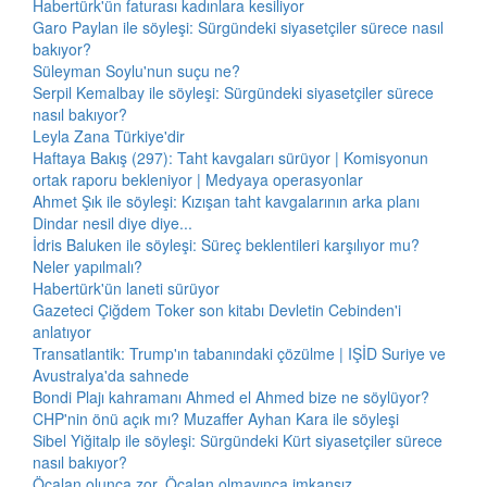
Habertürk'ün faturası kadınlara kesiliyor
Garo Paylan ile söyleşi: Sürgündeki siyasetçiler sürece nasıl
bakıyor?
Süleyman Soylu'nun suçu ne?
Serpil Kemalbay ile söyleşi: Sürgündeki siyasetçiler sürece
nasıl bakıyor?
Leyla Zana Türkiye'dir
Haftaya Bakış (297): Taht kavgaları sürüyor | Komisyonun
ortak raporu bekleniyor | Medyaya operasyonlar
Ahmet Şık ile söyleşi: Kızışan taht kavgalarının arka planı
Dindar nesil diye diye...
İdris Baluken ile söyleşi: Süreç beklentileri karşılıyor mu?
Neler yapılmalı?
Habertürk'ün laneti sürüyor
Gazeteci Çiğdem Toker son kitabı Devletin Cebinden'i
anlatıyor
Transatlantik: Trump'ın tabanındaki çözülme | IŞİD Suriye ve
Avustralya'da sahnede
Bondi Plajı kahramanı Ahmed el Ahmed bize ne söylüyor?
CHP'nin önü açık mı? Muzaffer Ayhan Kara ile söyleşi
Sibel Yiğitalp ile söyleşi: Sürgündeki Kürt siyasetçiler sürece
nasıl bakıyor?
Öcalan olunca zor, Öcalan olmayınca imkansız