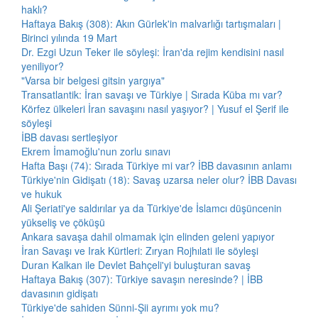
haklı?
Haftaya Bakış (308): Akın Gürlek'in malvarlığı tartışmaları |
Birinci yılında 19 Mart
Dr. Ezgi Uzun Teker ile söyleşi: İran'da rejim kendisini nasıl
yeniliyor?
"Varsa bir belgesi gitsin yargıya"
Transatlantik: İran savaşı ve Türkiye | Sırada Küba mı var?
Körfez ülkeleri İran savaşını nasıl yaşıyor? | Yusuf el Şerif ile
söyleşi
İBB davası sertleşiyor
Ekrem İmamoğlu'nun zorlu sınavı
Hafta Başı (74): Sırada Türkiye mi var? İBB davasının anlamı
Türkiye'nin Gidişatı (18): Savaş uzarsa neler olur? İBB Davası
ve hukuk
Ali Şeriati'ye saldırılar ya da Türkiye'de İslamcı düşüncenin
yükseliş ve çöküşü
Ankara savaşa dahil olmamak için elinden geleni yapıyor
İran Savaşı ve Irak Kürtleri: Zıryan Rojhılati ile söyleşi
Duran Kalkan ile Devlet Bahçeli'yi buluşturan savaş
Haftaya Bakış (307): Türkiye savaşın neresinde? | İBB
davasının gidişatı
Türkiye'de sahiden Sünni-Şii ayrımı yok mu?