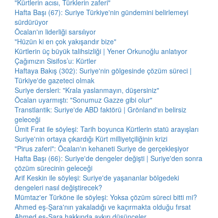
"Kürtlerin acısı, Türklerin zaferi"
Hafta Başı (67): Suriye Türkiye'nin gündemini belirlemeyi
sürdürüyor
Öcalan'ın liderliği sarsılıyor
"Hüzün ki en çok yakışandır bize"
Kürtlerin üç büyük talihsizliği | Yener Orkunoğlu anlatıyor
Çağımızın Sisifos’u: Kürtler
Haftaya Bakış (302): Suriye'nin gölgesinde çözüm süreci |
Türkiye'de gazeteci olmak
Suriye dersleri: "Krala yaslanmayın, düşersiniz"
Öcalan uyarmıştı: "Sonumuz Gazze gibi olur"
Transtlantik: Suriye'de ABD faktörü | Grönland'ın belirsiz
geleceği
Ümit Fırat ile söyleşi: Tarih boyunca Kürtlerin statü arayışları
Suriye'nin ortaya çıkardığı Kürt milliyetçiliğinin krizi
"Pirus zaferi": Öcalan'ın kehaneti Suriye de gerçekleşiyor
Hafta Başı (66): Suriye'de dengeler değişti | Suriye'den sonra
çözüm sürecinin geleceği
Arif Keskin ile söyleşi: Suriye'de yaşananlar bölgedeki
dengeleri nasıl değiştirecek?
Mümtaz'er Türköne ile söyleşi: Yoksa çözüm süreci bitti mi?
Ahmed eş-Şara'nın yakaladığı ve kaçırmakta olduğu fırsat
Ahmed eş-Şara hakkında aykırı düşünceler