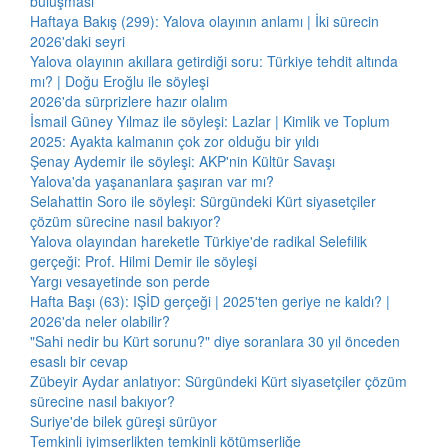
buluşması
Haftaya Bakış (299): Yalova olayının anlamı | İki sürecin
2026'daki seyri
Yalova olayının akıllara getirdiği soru: Türkiye tehdit altında
mı? | Doğu Eroğlu ile söyleşi
2026'da sürprizlere hazır olalım
İsmail Güney Yılmaz ile söyleşi: Lazlar | Kimlik ve Toplum
2025: Ayakta kalmanın çok zor olduğu bir yıldı
Şenay Aydemir ile söyleşi: AKP'nin Kültür Savaşı
Yalova'da yaşananlara şaşıran var mı?
Selahattin Soro ile söyleşi: Sürgündeki Kürt siyasetçiler
çözüm sürecine nasıl bakıyor?
Yalova olayından hareketle Türkiye'de radikal Selefilik
gerçeği: Prof. Hilmi Demir ile söyleşi
Yargı vesayetinde son perde
Hafta Başı (63): IŞİD gerçeği | 2025'ten geriye ne kaldı? |
2026'da neler olabilir?
"Sahi nedir bu Kürt sorunu?" diye soranlara 30 yıl önceden
esaslı bir cevap
Zübeyir Aydar anlatıyor: Sürgündeki Kürt siyasetçiler çözüm
sürecine nasıl bakıyor?
Suriye'de bilek güreşi sürüyor
Temkinli iyimserlikten temkinli kötümserliğe