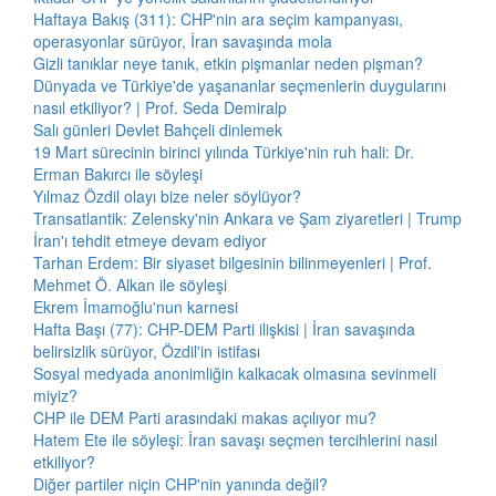
Haftaya Bakış (311): CHP'nin ara seçim kampanyası,
operasyonlar sürüyor, İran savaşında mola
Gizli tanıklar neye tanık, etkin pişmanlar neden pişman?
Dünyada ve Türkiye'de yaşananlar seçmenlerin duygularını
nasıl etkiliyor? | Prof. Seda Demiralp
Salı günleri Devlet Bahçeli dinlemek
19 Mart sürecinin birinci yılında Türkiye'nin ruh hali: Dr.
Erman Bakırcı ile söyleşi
Yılmaz Özdil olayı bize neler söylüyor?
Transatlantik: Zelensky'nin Ankara ve Şam ziyaretleri | Trump
İran'ı tehdit etmeye devam ediyor
Tarhan Erdem: Bir siyaset bilgesinin bilinmeyenleri | Prof.
Mehmet Ö. Alkan ile söyleşi
Ekrem İmamoğlu'nun karnesi
Hafta Başı (77): CHP-DEM Parti ilişkisi | İran savaşında
belirsizlik sürüyor, Özdil'in istifası
Sosyal medyada anonimliğin kalkacak olmasına sevinmeli
miyiz?
CHP ile DEM Parti arasındaki makas açılıyor mu?
Hatem Ete ile söyleşi: İran savaşı seçmen tercihlerini nasıl
etkiliyor?
Diğer partiler niçin CHP'nin yanında değil?