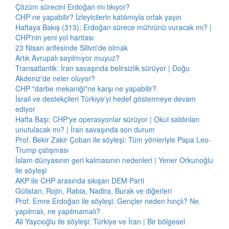
Çözüm sürecini Erdoğan mı tıkıyor?
CHP ne yapabilir? İzleyicilerin katılımıyla ortak yayın
Haftaya Bakış (313): Erdoğan sürece mührünü vuracak mı? |
CHP'nin yeni yol haritası
23 Nisan arifesinde Silivri'de olmak
Artık Avrupalı sayılmıyor muyuz?
Transatlantik: İran savaşında belirsizlik sürüyor | Doğu
Akdeniz'de neler oluyor?
CHP "darbe mekaniği"ne karşı ne yapabilir?
İsrail ve destekçileri Türkiye'yi hedef göstermeye devam
ediyor
Hafta Başı: CHP'ye operasyonlar sürüyor | Okul saldırıları
unutulacak mı? | İran savaşında son durum
Prof. Bekir Zakir Çoban ile söyleşi: Tüm yönleriyle Papa Leo-
Trump çatışması
İslam dünyasının geri kalmasının nedenleri | Yener Orkunoğlu
ile söyleşi
AKP ile CHP arasında sıkışan DEM Parti
Gülistan, Rojin, Rabia, Nadira, Burak ve diğerleri
Prof. Emre Erdoğan ile söyleşi: Gençler neden hınçlı? Ne
yapılmalı, ne yapılmamalı?
Ali Yaycıoğlu ile söyleşi: Türkiye ve İran | Bir bölgesel