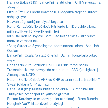
Haftaya Bakış (315): Bahçeli'nin statü çıkışı | CHP'ye kuşatma
sürüyor
Özgür Özel ve Ekrem İmamoğlu, Erdoğan'a rağmen sürece
sahip çıkıyor
Hayvan düşmanlığının siyasi boyutları
Reha Ruhavioğlu ile söyleşi: Kürtlerde kimliğe sahip çıkma,
milliyetçilik ve Türkiyelilik eğilimleri
İdris Baluken ile söyleşi: Somut adımlar atılacak mı? Süreç
menzile varacak mı?
“Barış Süreci ve Siyasallaşma Koordinatörü” olarak Abdullah
Öcalan
Bahçeli'nin Öcalan'a statü önerisi | Uzman konuklarla ortak
yayın
Her ağacın kurdu özünden olur: CHP'nin temel sorunu
Transatlantik: İran savaşında son durum | ABD-Çin ilişkileri |
Almanya ve NATO
Hatem Ete ile söyleşi: AKP ve CHP oylarını nasıl artırabilirler?
Siyasi iktidarın CHP açmazı
Hafta Başı (81): Mutlak butlana ne oldu? | Süreç tıkalı mı?
Türkiye'nin Amedspor ile yakaladığı fırsat
Furkan Karabay ile cezaevi günlerini anlattığı "Bizim Burada
Ne İşimiz Var?" kitabı üzerine söyleşi