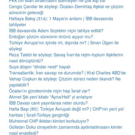
PKK'nın silah bırakmasını istemeyen ne çok kişi var
Cengiz Çandar ile söyleşi: Öcalan-Demirtaş ilişkisi ve çözüm
sürecinin geleceği
Haftaya Bakış (314): 1 Mayıs'ın anlamı | İBB davasında
tahliyeler
İBB davasında Adem Soytekin niçin tahliye edildi?
Erdoğan çözüm sürecinin önünü açıyor mu?
Türkiye Avrupa'nın içinde mi, dışında mı? | Sinan Ülgen ile
söyleşi
Reza Talebi ile söyleşi: Savaş İran'da rejim-toplum ilişkilerini
nasıl dönüştürdü?
Suya düşen "dindar nesil" hayali
Transatlantik: İran savaşı ne durumda? | Kral Charles ABD'de
Vahap Coşkun ile söyleşi: Çözüm süreci neden tıkandı? Ne
yapılabilir?
Öcalan'ın gündeminde niçin hep İsrail var?
Ahmet Şık yeni kitabı "Ayna/Heli" yi anlatıyor
İBB Davası canlı yayınlansa neler olurdu?
Hafta Başı (80): Türkiye Avrupalı değil mi? | CHP'nin yeni yol
haritası | İsrail-Türkiye gerginliği
Muhtemel CHP iktidarı kimleri korkutuyor?
Gülistan Doku cinayetinin zamanında aydınlatılmasını kimler
nasıl engelledi?