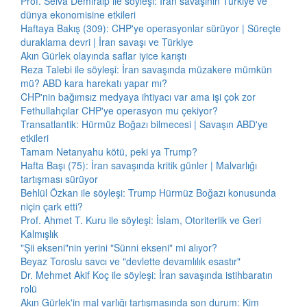
Prof. Selva Demiralp ile söyleşi: İran savaşının Türkiye ve
dünya ekonomisine etkileri
Haftaya Bakış (309): CHP'ye operasyonlar sürüyor | Süreçte
duraklama devri | İran savaşı ve Türkiye
Akın Gürlek olayında saflar iyice karıştı
Reza Talebi ile söyleşi: İran savaşında müzakere mümkün
mü? ABD kara harekatı yapar mı?
CHP'nin bağımsız medyaya ihtiyacı var ama işi çok zor
Fethullahçılar CHP'ye operasyon mu çekiyor?
Transatlantik: Hürmüz Boğazı bilmecesi | Savaşın ABD'ye
etkileri
Tamam Netanyahu kötü, peki ya Trump?
Hafta Başı (75): İran savaşında kritik günler | Malvarlığı
tartışması sürüyor
Behlül Özkan ile söyleşi: Trump Hürmüz Boğazı konusunda
niçin çark etti?
Prof. Ahmet T. Kuru ile söyleşi: İslam, Otoriterlik ve Geri
Kalmışlık
"Şii ekseni"nin yerini "Sünni ekseni" mi alıyor?
Beyaz Toroslu savcı ve "devlette devamlılık esastır"
Dr. Mehmet Akif Koç ile söyleşi: İran savaşında istihbaratın
rolü
Akın Gürlek'in mal varlığı tartışmasında son durum: Kim