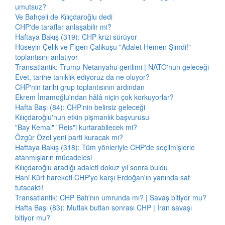
umutsuz?
Ve Bahçeli de Kılıçdaroğlu dedi
CHP'de taraflar anlaşabilir mi?
Haftaya Bakış (319): CHP krizi sürüyor
Hüseyin Çelik ve Figen Çalıkuşu "Adalet Hemen Şimdi!"
toplantısını anlatıyor
Transatlantik: Trump-Netanyahu gerilimi | NATO'nun geleceği
Evet, tarihe tanıklık ediyoruz da ne oluyor?
CHP'nin tarihi grup toplantısının ardından
Ekrem İmamoğlu'ndan hâlâ niçin çok korkuyorlar?
Hafta Başı (84): CHP'nin belirsiz geleceği
Kılıçdaroğlu'nun etkin pişmanlık başvurusu
"Bay Kemal" "Reis"i kurtarabilecek mi?
Özgür Özel yeni parti kuracak mı?
Haftaya Bakış (318): Tüm yönleriyle CHP'de seçilmişlerle
atanmışların mücadelesi
Kılıçdaroğlu aradığı adaleti dokuz yıl sonra buldu
Hani Kürt hareketi CHP'ye karşı Erdoğan'ın yanında saf
tutacaktı!
Transatlantik: CHP Batı'nın umrunda mı? | Savaş bitiyor mu?
Hafta Başı (83): Mutlak butlan sonrası CHP | İran savaşı
bitiyor mu?