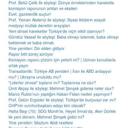
Prof. Betül Çelik ile söyleşi: Dünya örneklerinden hareketle
komisyon raporunun artıları ve eksileri
Evet, gazetecilik suçtur!
Prof. Yaman Akdeniz ile söyleşi: Siyasi iktidarın sosyal
medyayı mutlak denetim arayışları
Yeni dinsel hareketler Türkiye'de niçin etkili olamıyor?
Gündüz Vassaf ile söyleşi: Baba olmayı istemek, baba olmayı
beklemek ve baba olmak
Yine yeniden: Din elden gidiyor
Rapor bitti süreç sürüyor
Komisyon raporu çözüm için yeterli mi? | Uzman konuklarla
ortak yayın
Transatlantik: Türkiye-AB yeniden | İran ile ABD anlaşıyor
mu? | Ukrayna unutuldu mu?
"Liderler zirvesi" toplanır mı? Toplanırsa ne olur?
Ümit Akçay ile söyleşi: Mehmet Şimşek giderse neler olur?
Marco Rubio'nun yaptığını Hakan Fidan neden yapmıyor?
Prof. Üstün Ergüder ile söyleşi: Türkiye'de burjuvazi var mı?
CHP'nin cumhurbaşkanı adayı kim olacak?
Hafta Başı (70): SDG Münih’te, Heyet İmralı’da, Akın Gürlek
ile yeni dönem, Mehmet Şimşek gidici mi?
Yine yeniden: Mazlum Abdi realitesi