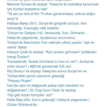
Mehmet Gürses ile söyleşi: "Halep'te iki mahalleyi kazanmak
için Kürtleri kaybetme riski"
"Ya sev ya terk et"ten "Furkan günlerindeyiz, safınızı doğru
seçin"e
Haftaya Bakış (301): Suriye'de gerginlik sürüyor, İran
belirsizliği, İmamoğlu hâlâ hedefte
Türkiye'nin Gidişatı (16): Venezuela, İran, Grönland...
Halep'de yaşananlar, Uyuşturucu sorunumuz
Türkiye'de İslamcıların İran rejimiyle yıllara yayılan "aşk ve
nefret" ilişkisi
Hüseyin Çelik ile söyleşi: "Kürt anasını görmesin" politikaları
Hangi Öcalan?
Transatlantik: Sırada Grönland mı İran mı var? | Suriye'de
neler oluyor? | ABD'de gündemde ICE var!
Roj Girasun ile söyleşi: Halep'ten sonra Suriye'nin ve
Türkiye'deki çözüm sürecinin geleceği
"Palyaço Ruşen"
İran'da rejim mi değişecek yoksa rejim kendisini mi
değiştirecek? | Dr. Ezgi Uzun Teker ile söyleşi
"Sizi gidi 'kripto Kürtçüler' sizi!"
Hafta Başı (65): İran'ın geleceği | Halep'te yaşananlar |
Gözler Grönland'da