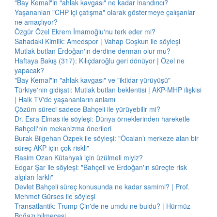
"Bay Kemal"in "ahlak kavgası" ne kadar inandırıcı?
Yaşananları "CHP içi çatışma" olarak göstermeye çalışanlar
ne amaçlıyor?
Özgür Özel Ekrem İmamoğlu'nu terk eder mi?
Sahadaki Kimlik: Amedspor | Vahap Coşkun ile söyleşi
Mutlak butlan Erdoğan'ın derdine derman olur mu?
Haftaya Bakış (317): Kılıçdaroğlu geri dönüyor | Özel ne
yapacak?
"Bay Kemal"in "ahlak kavgası" ve "iktidar yürüyüşü"
Türkiye'nin gidişatı: Mutlak butlan beklentisi | AKP-MHP ilişkisi
| Halk TV'de yaşananların anlamı
Çözüm süreci sadece Bahçeli ile yürüyebilir mi?
Dr. Esra Elmas ile söyleşi: Dünya örneklerinden hareketle
Bahçeli'nin mekanizma önerileri
Burak Bilgehan Özpek ile söyleşi: "Öcalan’ı merkeze alan bir
süreç AKP için çok riskli"
Rasim Ozan Kütahyalı için üzülmeli miyiz?
Edgar Şar ile söyleşi: "Bahçeli ve Erdoğan'ın süreçte risk
algıları farklı"
Devlet Bahçeli süreç konusunda ne kadar samimi? | Prof.
Mehmet Gürses ile söyleşi
Transatlantik: Trump Çin'de ne umdu ne buldu? | Hürmüz
Boğazı bilmecesi