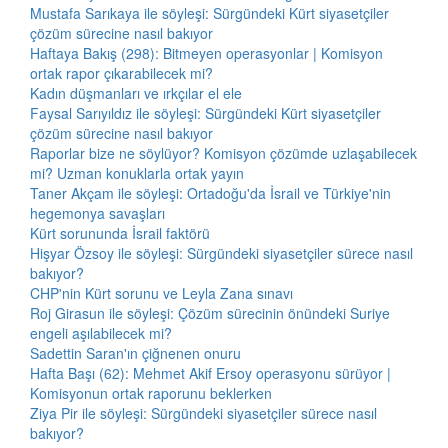
Mustafa Sarıkaya ile söyleşi: Sürgündeki Kürt siyasetçiler
çözüm sürecine nasıl bakıyor
Haftaya Bakış (298): Bitmeyen operasyonlar | Komisyon
ortak rapor çıkarabilecek mi?
Kadın düşmanları ve ırkçılar el ele
Faysal Sarıyıldız ile söyleşi: Sürgündeki Kürt siyasetçiler
çözüm sürecine nasıl bakıyor
Raporlar bize ne söylüyor? Komisyon çözümde uzlaşabilecek
mi? Uzman konuklarla ortak yayın
Taner Akçam ile söyleşi: Ortadoğu'da İsrail ve Türkiye'nin
hegemonya savaşları
Kürt sorununda İsrail faktörü
Hişyar Özsoy ile söyleşi: Sürgündeki siyasetçiler sürece nasıl
bakıyor?
CHP'nin Kürt sorunu ve Leyla Zana sınavı
Roj Girasun ile söyleşi: Çözüm sürecinin önündeki Suriye
engeli aşılabilecek mi?
Sadettin Saran'ın çiğnenen onuru
Hafta Başı (62): Mehmet Akif Ersoy operasyonu sürüyor |
Komisyonun ortak raporunu beklerken
Ziya Pir ile söyleşi: Sürgündeki siyasetçiler sürece nasıl
bakıyor?