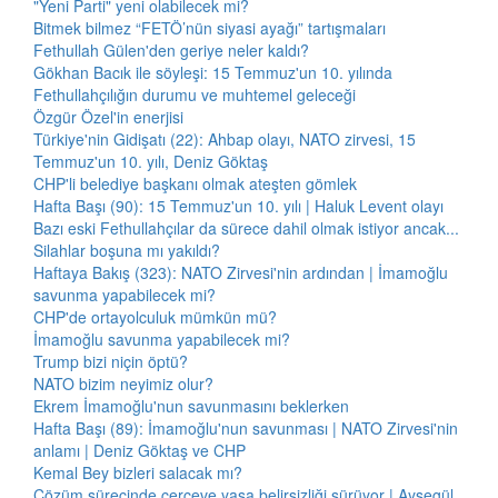
"Yeni Parti" yeni olabilecek mi?
Bitmek bilmez “FETÖ’nün siyasi ayağı” tartışmaları
Fethullah Gülen'den geriye neler kaldı?
Gökhan Bacık ile söyleşi: 15 Temmuz'un 10. yılında
Fethullahçılığın durumu ve muhtemel geleceği
Özgür Özel'in enerjisi
Türkiye'nin Gidişatı (22): Ahbap olayı, NATO zirvesi, 15
Temmuz'un 10. yılı, Deniz Göktaş
CHP'li belediye başkanı olmak ateşten gömlek
Hafta Başı (90): 15 Temmuz'un 10. yılı | Haluk Levent olayı
Bazı eski Fethullahçılar da sürece dahil olmak istiyor ancak...
Silahlar boşuna mı yakıldı?
Haftaya Bakış (323): NATO Zirvesi'nin ardından | İmamoğlu
savunma yapabilecek mi?
CHP'de ortayolculuk mümkün mü?
İmamoğlu savunma yapabilecek mi?
Trump bizi niçin öptü?
NATO bizim neyimiz olur?
Ekrem İmamoğlu'nun savunmasını beklerken
Hafta Başı (89): İmamoğlu'nun savunması | NATO Zirvesi'nin
anlamı | Deniz Göktaş ve CHP
Kemal Bey bizleri salacak mı?
Çözüm sürecinde çerçeve yasa belirsizliği sürüyor | Ayşegül