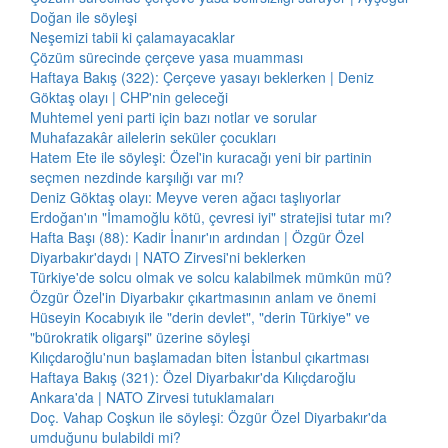
Doğan ile söyleşi
Neşemizi tabii ki çalamayacaklar
Çözüm sürecinde çerçeve yasa muamması
Haftaya Bakış (322): Çerçeve yasayı beklerken | Deniz
Göktaş olayı | CHP'nin geleceği
Muhtemel yeni parti için bazı notlar ve sorular
Muhafazakâr ailelerin seküler çocukları
Hatem Ete ile söyleşi: Özel'in kuracağı yeni bir partinin
seçmen nezdinde karşılığı var mı?
Deniz Göktaş olayı: Meyve veren ağacı taşlıyorlar
Erdoğan'ın "İmamoğlu kötü, çevresi iyi" stratejisi tutar mı?
Hafta Başı (88): Kadir İnanır'ın ardından | Özgür Özel
Diyarbakır'daydı | NATO Zirvesi'ni beklerken
Türkiye'de solcu olmak ve solcu kalabilmek mümkün mü?
Özgür Özel'in Diyarbakır çıkartmasının anlam ve önemi
Hüseyin Kocabıyık ile "derin devlet", "derin Türkiye" ve
"bürokratik oligarşi" üzerine söyleşi
Kılıçdaroğlu'nun başlamadan biten İstanbul çıkartması
Haftaya Bakış (321): Özel Diyarbakır'da Kılıçdaroğlu
Ankara'da | NATO Zirvesi tutuklamaları
Doç. Vahap Coşkun ile söyleşi: Özgür Özel Diyarbakır'da
umduğunu bulabildi mi?