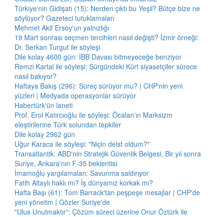
Türkiye'nin Gidişatı (15): Nerden çıktı bu Yeşil? Bütçe bize ne
söylüyor? Gazeteci tutuklamaları
Mehmet Akif Ersoy'un yalnızlığı
19 Mart sonrası seçmen tercihleri nasıl değişti? İzmir örneği:
Dr. Serkan Turgut ile söyleşi
Dile kolay 4600 gün: İBB Davası bitmeyeceğe benziyor
Remzi Kartal ile söyleşi: Sürgündeki Kürt siyasetçiler sürece
nasıl bakıyor?
Haftaya Bakış (296): Süreç sürüyor mu? | CHP'nin yeni
yüzleri | Medyada operasyonlar sürüyor
Habertürk'ün laneti
Prof. Erol Katırcıoğlu ile söyleşi: Öcalan'ın Marksizm
eleştirilerine Türk solundan tepkiler
Dile kolay 2962 gün
Uğur Karaca ile söyleşi: "Niçin deist oldum?"
Transatlantik: ABD'nin Stratejik Güvenlik Belgesi, Bir yıl sonra
Suriye, Ankara'nın F-35 beklentisi
İmamoğlu yargılamaları: Savunma saldırıyor
Fatih Altaylı haklı mı? İş dünyamız korkak mı?
Hafta Başı (61): Tom Barrack'tan peşpeşe mesajlar | CHP'de
yeni yönetim | Gözler Suriye'de
"Ulus Unutmaktır": Çözüm süreci üzerine Onur Öztürk ile