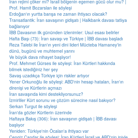
İran rejimi çöker mi? İsrail bölgenin egemen gücü olur mu? |
Prof. Hamit Bozarslan ile söyleşi
Erdoğan'ın yurtta barışa ne zaman ihtiyacı olacak?
Transatlantik: İran savaşının gidişatı | Halkbank davası tatlıya
bağlanıyor
İBB Davasının ilk gününden izlenimler: Usul esası belirler
Hafta Başı (73): İran savaşı ve Türkiye | İBB davası başladı
Reza Talebi ile İran'ın yeni dini lideri Mücteba Hamaney'in
dünü, bugünü ve muhtemel yarını
Ve büyük dava nihayet başlıyor!
Prof. Mehmet Gürses ile söyleşi: İran Kürtleri hakkında
bilmek istediğiniz her şey
Savaş uzadıkça Türkiye için riskler artıyor
Yener Orkunoğlu ile söyleşi: ABD'nin hesap hataları, İran'ın
direnişi ve Kürtlerin açmazı
İran savaşında kimi destekliyorsunuz?
İzmirliler Kürt sorunu ve çözüm sürecine nasıl bakıyor?
Serkan Turgut ile söyleşi
İran'da gözler Kürtlerin üzerinde
Haftaya Bakış (306): İran savaşının gidişatı | İBB davası
başlıyor
Yeniden: Türkiye'nin Öcalan'a ihtiyacı var
Cengiz Çandar ile söyleşi: İran Kürtleri İsrail ve ABD'nin ipiyle