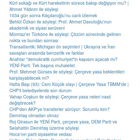
Kürt sokağı ve Kürt hareketinin sürece bakışı değişiyor mu? |
Ahmet Yıldırım ile söyleşi
1034 gün sonra Kılıçdaroğlu’nu canlı izlemek
Behlül Özkan ile söyleşi: Prof. Ahmet Davutoğlu'nun
akademik ve siyasi serüveni
Mümtaz'er Türköne ile söyleşi: Çözüm sürecinde gelinen
nokta ve bundan sonrası
Transatlantik: Michigan ön seçimleri | Ukrayna ve İran
savaşları arasında benzerlik ve farklar
Anahtar "demokratik cumhuriyet"in kapısını açacak mı?
YENİ Parti: Tek başına muhalefet
Prof. Mehmet Gürses ile söyleşi: Çerçeve yasa beklentileri
karşılayabilecek mi?
Hafta Başı (93): Cem Küçük olayı | Çerçeve Yasa TBMM'de |
CHP'li belediyelerde son durum
Vahap Coşkun ile söyleşi: Çerçeve yasa neleri nasıl
değiştirecek?
CHP'den AKP'ye transferler sürüyor: Sorumlu kim?
Demirtaş olmadan olmaz
Roj Girasun ile YENİ Parti, çerçeve yasa, DEM Parti ve
Selahattin Demirtaş üzerine söyleşi
Hoca'nın parti siyasetine vedası