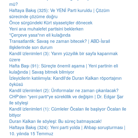
mü?
Haftaya Bakış (325): Ve YENİ Parti kuruldu | Çözüm
sürecinde çözüme doğru
Önce sürgündeki Kürt siyasetçiler dönecek
Yeni ana muhalefet partisini beklerken
"Çerçeve yasa"nın eli kulağında
Transatlantik: Savaş ne zaman bitecek? | ABD-İsrail
ilişkilerinde son durum
Kandil izlenimleri (3): Yarım yüzyıllık bir sayfa kapanmak
üzere
Hafta Başı (91): Süreçte önemli aşama | Yeni partinin eli
kulağında | Savaş bitmek bilmiyor
İzleyicilerin katılımıyla: Kandil'de Duran Kalkan röportajının
öyküsü
Kandil izlenimleri (2): Üniformalar ne zaman çıkarılacak?
CHP'den "yeni parti"ye süreklilik ve değişim | Dr. Edgar Şar
ile söyleşi
Kandil izlenimleri (1): Cümleler Öcalan ile başlıyor Öcalan ile
bitiyor
Duran Kalkan ile söyleşi: Bu süreç batmayacak!
Haftaya Bakış (324): Yeni parti yolda | Ahbap soruşturması |
10. yılında 15 Temmuz