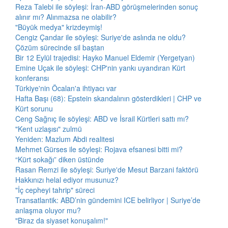
Reza Talebi ile söyleşi: İran-ABD görüşmelerinden sonuç
alınır mı? Alınmazsa ne olabilir?
"Büyük medya" krizdeymiş!
Cengiz Çandar ile söyleşi: Suriye'de aslında ne oldu?
Çözüm sürecinde sil baştan
Bir 12 Eylül trajedisi: Hayko Manuel Eldemir (Yergetyan)
Emine Uçak ile söyleşi: CHP'nin yankı uyandıran Kürt
konferansı
Türkiye'nin Öcalan'a ihtiyacı var
Hafta Başı (68): Epstein skandalının gösterdikleri | CHP ve
Kürt sorunu
Ceng Sağnıç ile söyleşi: ABD ve İsrail Kürtleri sattı mı?
"Kent uzlaşısı" zulmü
Yeniden: Mazlum Abdi realitesi
Mehmet Gürses ile söyleşi: Rojava efsanesi bitti mi?
“Kürt sokağı” diken üstünde
Rasan Remzi ile söyleşi: Suriye'de Mesut Barzani faktörü
Hakkınızı helal ediyor musunuz?
"İç cepheyi tahrip" süreci
Transatlantik: ABD’nin gündemini ICE belirliyor | Suriye’de
anlaşma oluyor mu?
"Biraz da siyaset konuşalım!"