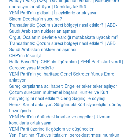
Haftaya Bakış (326): Davutoğlu'nun vedası | Belediyelere
operasyonlar sürüyor | Demirtaş faktörü
YENİ Parti'nin gidişatı | İzleyicilerle ortak yayın
Sinem Dedetaş'ın suçu ne?
Transatlantik: Çözüm süreci bölgeyi nasıl etkiler? | ABD-
Suudi Arabistan nükleer anlaşması
Örgüt, Öcalan'ın devletle vardığı mutabakata uyacak mı?
Transatlantik: Çözüm süreci bölgeyi nasıl etkiler? | ABD-
Suudi Arabistan nükleer anlaşması
CHP'nin tükenişi
Hafta Başı (92): CHP'nin figüranları | YENİ Parti start verdi |
Çerçeve yasa Meclis'te
YENİ Parti'nin yol haritası: Genel Sekreter Yunus Emre
anlatıyor
Süreç karşıtlarına acı haber: Engeller teker teker aşılıyor
Çözüm sürecinin muhtemel başarısı Kürtleri ve Kürt
milliyetçiliğini nasıl etkiler? Ceng Sağnıç ile söyleşi
Remzi Kartal anlatıyor: Sürgündeki Kürt siyasetçiler dönüş
hazırlığında
YENİ Parti’nin önündeki fırsatlar ve engeller | Uzman
konuklarla ortak yayın
YENİ Parti üzerine ilk gözlem ve düşünceler
Yeni Parti'nin "Türkiye İttifakı"nı gerçekleştirmesi mümkün