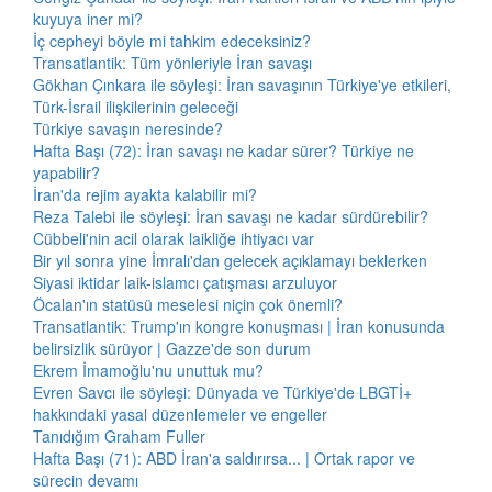
kuyuya iner mi?
İç cepheyi böyle mi tahkim edeceksiniz?
Transatlantik: Tüm yönleriyle İran savaşı
Gökhan Çınkara ile söyleşi: İran savaşının Türkiye'ye etkileri,
Türk-İsrail ilişkilerinin geleceği
Türkiye savaşın neresinde?
Hafta Başı (72): İran savaşı ne kadar sürer? Türkiye ne
yapabilir?
İran'da rejim ayakta kalabilir mi?
Reza Talebi ile söyleşi: İran savaşı ne kadar sürdürebilir?
Cübbeli'nin acil olarak laikliğe ihtiyacı var
Bir yıl sonra yine İmralı'dan gelecek açıklamayı beklerken
Siyasi iktidar laik-islamcı çatışması arzuluyor
Öcalan'ın statüsü meselesi niçin çok önemli?
Transatlantik: Trump'ın kongre konuşması | İran konusunda
belirsizlik sürüyor | Gazze'de son durum
Ekrem İmamoğlu'nu unuttuk mu?
Evren Savcı ile söyleşi: Dünyada ve Türkiye'de LBGTİ+
hakkındaki yasal düzenlemeler ve engeller
Tanıdığım Graham Fuller
Hafta Başı (71): ABD İran'a saldırırsa... | Ortak rapor ve
sürecin devamı