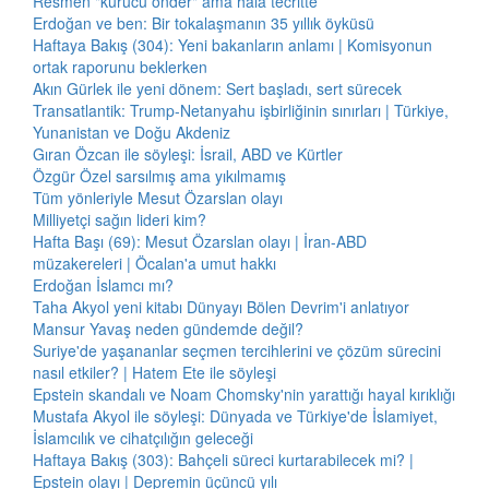
Resmen "kurucu önder" ama hâlâ tecritte
Erdoğan ve ben: Bir tokalaşmanın 35 yıllık öyküsü
Haftaya Bakış (304): Yeni bakanların anlamı | Komisyonun
ortak raporunu beklerken
Akın Gürlek ile yeni dönem: Sert başladı, sert sürecek
Transatlantik: Trump-Netanyahu işbirliğinin sınırları | Türkiye,
Yunanistan ve Doğu Akdeniz
Gıran Özcan ile söyleşi: İsrail, ABD ve Kürtler
Özgür Özel sarsılmış ama yıkılmamış
Tüm yönleriyle Mesut Özarslan olayı
Milliyetçi sağın lideri kim?
Hafta Başı (69): Mesut Özarslan olayı | İran-ABD
müzakereleri | Öcalan'a umut hakkı
Erdoğan İslamcı mı?
Taha Akyol yeni kitabı Dünyayı Bölen Devrim'i anlatıyor
Mansur Yavaş neden gündemde değil?
Suriye'de yaşananlar seçmen tercihlerini ve çözüm sürecini
nasıl etkiler? | Hatem Ete ile söyleşi
Epstein skandalı ve Noam Chomsky'nin yarattığı hayal kırıklığı
Mustafa Akyol ile söyleşi: Dünyada ve Türkiye'de İslamiyet,
İslamcılık ve cihatçılığın geleceği
Haftaya Bakış (303): Bahçeli süreci kurtarabilecek mi? |
Epstein olayı | Depremin üçüncü yılı