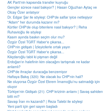
AK Parti'nin kapısında transfer kuyruğu
Gençler sürece nasıl bakıyor? | Hasan Oğuzhan Aytaç ve
Olcay Özer anlatıyor
Dr. Edgar Şar ile söyleşi: CHP'de saflar iyice netleşiyor
"Adam" her durumda kazanır mı?
Kürtler CHP'de olup bitenlere nasıl bakıyor? | Reha
Ruhavioğlu ile söyleşi
Kasım ayında baskın seçim olur mu?
Özgür Özel TGRT Haber'e çıkarsa...
CHP'nin gidişatı | İzleyicilerle ortak yayın
Özgür Özel TGRT Haber'e çıkarsa...
Kılıçdaroğlu tabii ki pişman değil
Erdoğan'ın halefinin kim olacağını tartışmak ne kadar
anlamlı?
CHP'de ihraçlar duracağa benzemiyor
Haftaya Bakış (320): Ne olacak bu CHP'nin hali?
Ne oluyorsa Özgür Özel Ekrem İmamoğlu'nu satmadığı için
oluyor
Türkiye'nin Gidişatı (21): CHP krizinin anlamı | Savaş sahiden
bitti mi?
Savaşı İran mı kazandı? | Reza Talebi ile söyleşi
Yeni parti için geri sayım başladı