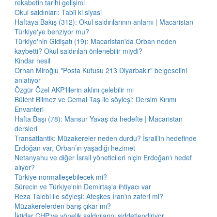
rekabetin tarihi gelişimi
Okul saldırıları: Tabii ki siyasi
Haftaya Bakış (312): Okul saldırılarının anlamı | Macaristan
Türkiye'ye benziyor mu?
Türkiye'nin Gidişatı (19): Macaristan'da Orban neden
kaybetti? Okul saldırıları önlenebilir miydi?
Kindar nesil
Orhan Miroğlu "Posta Kutusu 213 Diyarbakır" belgeselini
anlatıyor
Özgür Özel AKP'lilerin aklını çelebilir mi
Bülent Bilmez ve Cemal Taş ile söyleşi: Dersim Kırımı
Envanteri
Hafta Başı (78): Mansur Yavaş da hedefte | Macaristan
dersleri
Transatlantik: Müzakereler neden durdu? İsrail’in hedefinde
Erdoğan var, Orban’ın yaşadığı hezimet
Netanyahu ve diğer İsrail yöneticileri niçin Erdoğan'ı hedef
alıyor?
Türkiye normalleşebilecek mi?
Sürecin ve Türkiye'nin Demirtaş'a ihtiyacı var
Reza Talebi ile söyleşi: Ateşkes İran'ın zaferi mi?
Müzakerelerden barış çıkar mı?
İktidar CHP'ye yönelik saldırılarını şiddetlendiriyor