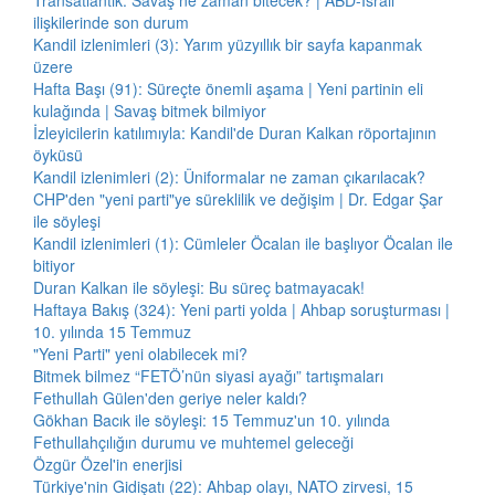
Transatlantik: Savaş ne zaman bitecek? | ABD-İsrail
ilişkilerinde son durum
Kandil izlenimleri (3): Yarım yüzyıllık bir sayfa kapanmak
üzere
Hafta Başı (91): Süreçte önemli aşama | Yeni partinin eli
kulağında | Savaş bitmek bilmiyor
İzleyicilerin katılımıyla: Kandil'de Duran Kalkan röportajının
öyküsü
Kandil izlenimleri (2): Üniformalar ne zaman çıkarılacak?
CHP'den "yeni parti"ye süreklilik ve değişim | Dr. Edgar Şar
ile söyleşi
Kandil izlenimleri (1): Cümleler Öcalan ile başlıyor Öcalan ile
bitiyor
Duran Kalkan ile söyleşi: Bu süreç batmayacak!
Haftaya Bakış (324): Yeni parti yolda | Ahbap soruşturması |
10. yılında 15 Temmuz
"Yeni Parti" yeni olabilecek mi?
Bitmek bilmez “FETÖ’nün siyasi ayağı” tartışmaları
Fethullah Gülen'den geriye neler kaldı?
Gökhan Bacık ile söyleşi: 15 Temmuz'un 10. yılında
Fethullahçılığın durumu ve muhtemel geleceği
Özgür Özel'in enerjisi
Türkiye'nin Gidişatı (22): Ahbap olayı, NATO zirvesi, 15