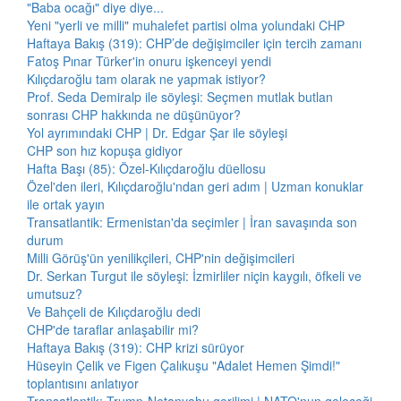
"Baba ocağı" diye diye...
Yeni "yerli ve milli" muhalefet partisi olma yolundaki CHP
Haftaya Bakış (319): CHP’de değişimciler için tercih zamanı
Fatoş Pınar Türker'in onuru işkenceyi yendi
Kılıçdaroğlu tam olarak ne yapmak istiyor?
Prof. Seda Demiralp ile söyleşi: Seçmen mutlak butlan
sonrası CHP hakkında ne düşünüyor?
Yol ayrımındaki CHP | Dr. Edgar Şar ile söyleşi
CHP son hız kopuşa gidiyor
Hafta Başı (85): Özel-Kılıçdaroğlu düellosu
Özel'den ileri, Kılıçdaroğlu'ndan geri adım | Uzman konuklar
ile ortak yayın
Transatlantik: Ermenistan'da seçimler | İran savaşında son
durum
Milli Görüş'ün yenilikçileri, CHP'nin değişimcileri
Dr. Serkan Turgut ile söyleşi: İzmirliler niçin kaygılı, öfkeli ve
umutsuz?
Ve Bahçeli de Kılıçdaroğlu dedi
CHP'de taraflar anlaşabilir mi?
Haftaya Bakış (319): CHP krizi sürüyor
Hüseyin Çelik ve Figen Çalıkuşu "Adalet Hemen Şimdi!"
toplantısını anlatıyor