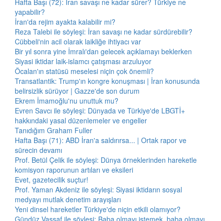
Hafta Başı (72): İran savaşı ne kadar sürer? Türkiye ne
yapabilir?
İran'da rejim ayakta kalabilir mi?
Reza Talebi ile söyleşi: İran savaşı ne kadar sürdürebilir?
Cübbeli'nin acil olarak laikliğe ihtiyacı var
Bir yıl sonra yine İmralı'dan gelecek açıklamayı beklerken
Siyasi iktidar laik-islamcı çatışması arzuluyor
Öcalan'ın statüsü meselesi niçin çok önemli?
Transatlantik: Trump'ın kongre konuşması | İran konusunda
belirsizlik sürüyor | Gazze'de son durum
Ekrem İmamoğlu'nu unuttuk mu?
Evren Savcı ile söyleşi: Dünyada ve Türkiye'de LBGTİ+
hakkındaki yasal düzenlemeler ve engeller
Tanıdığım Graham Fuller
Hafta Başı (71): ABD İran'a saldırırsa... | Ortak rapor ve
sürecin devamı
Prof. Betül Çelik ile söyleşi: Dünya örneklerinden hareketle
komisyon raporunun artıları ve eksileri
Evet, gazetecilik suçtur!
Prof. Yaman Akdeniz ile söyleşi: Siyasi iktidarın sosyal
medyayı mutlak denetim arayışları
Yeni dinsel hareketler Türkiye'de niçin etkili olamıyor?
Gündüz Vassaf ile söyleşi: Baba olmayı istemek, baba olmayı