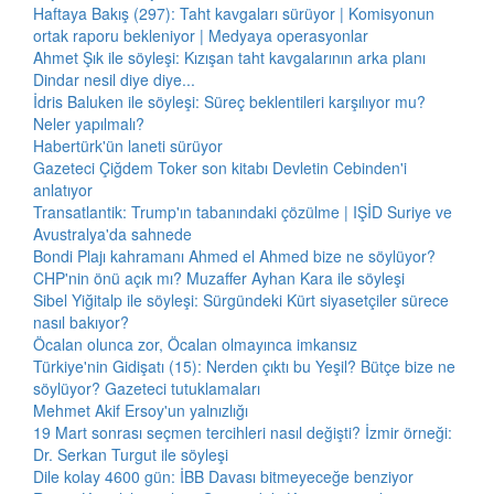
Haftaya Bakış (297): Taht kavgaları sürüyor | Komisyonun
ortak raporu bekleniyor | Medyaya operasyonlar
Ahmet Şık ile söyleşi: Kızışan taht kavgalarının arka planı
Dindar nesil diye diye...
İdris Baluken ile söyleşi: Süreç beklentileri karşılıyor mu?
Neler yapılmalı?
Habertürk'ün laneti sürüyor
Gazeteci Çiğdem Toker son kitabı Devletin Cebinden'i
anlatıyor
Transatlantik: Trump'ın tabanındaki çözülme | IŞİD Suriye ve
Avustralya'da sahnede
Bondi Plajı kahramanı Ahmed el Ahmed bize ne söylüyor?
CHP'nin önü açık mı? Muzaffer Ayhan Kara ile söyleşi
Sibel Yiğitalp ile söyleşi: Sürgündeki Kürt siyasetçiler sürece
nasıl bakıyor?
Öcalan olunca zor, Öcalan olmayınca imkansız
Türkiye'nin Gidişatı (15): Nerden çıktı bu Yeşil? Bütçe bize ne
söylüyor? Gazeteci tutuklamaları
Mehmet Akif Ersoy'un yalnızlığı
19 Mart sonrası seçmen tercihleri nasıl değişti? İzmir örneği:
Dr. Serkan Turgut ile söyleşi
Dile kolay 4600 gün: İBB Davası bitmeyeceğe benziyor