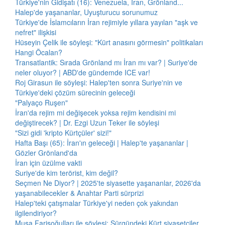
Türkiye'nin Gidişatı (16): Venezuela, İran, Grönland...
Halep'de yaşananlar, Uyuşturucu sorunumuz
Türkiye'de İslamcıların İran rejimiyle yıllara yayılan "aşk ve
nefret" ilişkisi
Hüseyin Çelik ile söyleşi: "Kürt anasını görmesin" politikaları
Hangi Öcalan?
Transatlantik: Sırada Grönland mı İran mı var? | Suriye'de
neler oluyor? | ABD'de gündemde ICE var!
Roj Girasun ile söyleşi: Halep'ten sonra Suriye'nin ve
Türkiye'deki çözüm sürecinin geleceği
"Palyaço Ruşen"
İran'da rejim mi değişecek yoksa rejim kendisini mi
değiştirecek? | Dr. Ezgi Uzun Teker ile söyleşi
"Sizi gidi 'kripto Kürtçüler' sizi!"
Hafta Başı (65): İran'ın geleceği | Halep'te yaşananlar |
Gözler Grönland'da
İran için üzülme vakti
Suriye'de kim terörist, kim değil?
Seçmen Ne Diyor? | 2025'te siyasette yaşananlar, 2026'da
yaşanabilecekler & Anahtar Parti sürprizi
Halep'teki çatışmalar Türkiye'yi neden çok yakından
ilgilendiriyor?
Musa Farisoğulları ile söyleşi: Sürgündeki Kürt siyasetçiler