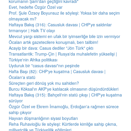
korumanın Şam'dan geçtiğini kavradı"
Evet, hedefte Özgür Özel var
Prof. Şule Özsoy Boyunsuz ile söyleşi: Yoksa bir daha seçim
olmayacak mı?
Haftaya Bakış (316): Casusluk davası | CHP'ye saldırılar
tırmanıyor | Halk TV olayı
Mevcut yargı sistemi en ufak bir iyimserliğe bile izin vermiyor
Öcalan artık gazetecilere konuşmalı, ben talibim!
Acayip bir dava: Casus dediler "Jön Türk" çıktı
Transatlantik: Trump-Çin | Rusya'da muhalefetin yükselişi |
Türkiye'nin Afrika politikası
Uyduruk bir "casus davası"nın peşinde
Hafta Başı (82): CHP'ye kuşatma | Casusluk davası |
Öcalan'a statü
Süreçten geri dönüş yok mu sahiden?
Burcu Köksal'ın AKP'ye katılacak olmasının düşündürdükleri
Haftaya Bakış (315): Bahçeli'nin statü çıkışı | CHP'ye kuşatma
sürüyor
Özgür Özel ve Ekrem İmamoğlu, Erdoğan'a rağmen sürece
sahip çıkıyor
Hayvan düşmanlığının siyasi boyutları
Reha Ruhavioğlu ile söyleşi: Kürtlerde kimliğe sahip çıkma,
milliyetçilik ve Türkiyelilik eğilimleri