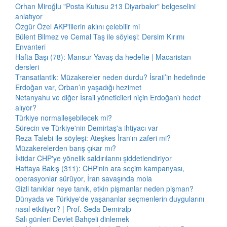
Orhan Miroğlu "Posta Kutusu 213 Diyarbakır" belgeselini
anlatıyor
Özgür Özel AKP'lilerin aklını çelebilir mi
Bülent Bilmez ve Cemal Taş ile söyleşi: Dersim Kırımı
Envanteri
Hafta Başı (78): Mansur Yavaş da hedefte | Macaristan
dersleri
Transatlantik: Müzakereler neden durdu? İsrail’in hedefinde
Erdoğan var, Orban’ın yaşadığı hezimet
Netanyahu ve diğer İsrail yöneticileri niçin Erdoğan'ı hedef
alıyor?
Türkiye normalleşebilecek mi?
Sürecin ve Türkiye'nin Demirtaş'a ihtiyacı var
Reza Talebi ile söyleşi: Ateşkes İran'ın zaferi mi?
Müzakerelerden barış çıkar mı?
İktidar CHP'ye yönelik saldırılarını şiddetlendiriyor
Haftaya Bakış (311): CHP'nin ara seçim kampanyası,
operasyonlar sürüyor, İran savaşında mola
Gizli tanıklar neye tanık, etkin pişmanlar neden pişman?
Dünyada ve Türkiye'de yaşananlar seçmenlerin duygularını
nasıl etkiliyor? | Prof. Seda Demiralp
Salı günleri Devlet Bahçeli dinlemek