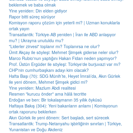
beklemek ve baba olmak
Yine yeniden: Din elden gidiyor
Rapor bitti süreç sürüyor
Komisyon raporu çözüm için yeterli mi? | Uzman konuklarla
ortak yayın
Transatlantik: Türkiye-AB yeniden | İran ile ABD anlaşıyor
mu? | Ukrayna unutuldu mu?
"Liderler zirvesi" toplanır mı? Toplanırsa ne olur?
Ümit Akçay ile söyleşi: Mehmet Şimşek giderse neler olur?
Marco Rubio'nun yaptığını Hakan Fidan neden yapmıyor?
Prof. Üstün Ergüder ile söyleşi: Türkiye'de burjuvazi var mı?
CHP'nin cumhurbaşkanı adayı kim olacak?
Hafta Başı (70): SDG Münih’te, Heyet İmralı’da, Akın Gürlek
ile yeni dönem, Mehmet Şimşek gidici mi?
Yine yeniden: Mazlum Abdi realitesi
Resmen "kurucu önder" ama hâlâ tecritte
Erdoğan ve ben: Bir tokalaşmanın 35 yıllık öyküsü
Haftaya Bakış (304): Yeni bakanların anlamı | Komisyonun
ortak raporunu beklerken
Akın Gürlek ile yeni dönem: Sert başladı, sert sürecek
Transatlantik: Trump-Netanyahu işbirliğinin sınırları | Türkiye,
Yunanistan ve Doğu Akdeniz