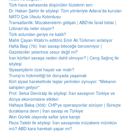
Türk hava sahasında düşürülen füzelerin sırrı
Dr. Hakan Şahin ile söyleşi: Tüm yönleriyle Adana'da kurulan
NATO Çok Ulsulu Kolordusu
Transatlantik: Müzakerelerin gidişatı | ABD'de İsrail lobisi |
Lübnan'da neler oluyor?
Türk solundan geriye ne kaldı?
Mahir Çayan Kitabı'nı editörü Emir Ali Türkmen anlatıyor
Hafta Başı (76): İran savaşı biteceğe benzemiyor |
Gazeteciler yeterince cesur değil mi?
İran kürtleri savaşa neden dahil olmuyor? | Ceng Sağnıç ile
söyleşi
Siyasetçilerin özel hayatı var mıdır?
Trump'ın hükmettiği bir dünyada yaşamak
Kürt siyasi hareketinde taşlar yerinden oynuyor: "Mekanın
sahipleri geliyor"
Prof. Selva Demiralp ile söyleşi: İran savaşının Türkiye ve
dünya ekonomisine etkileri
Haftaya Bakış (309): CHP'ye operasyonlar sürüyor | Süreçte
duraklama devri | İran savaşı ve Türkiye
Akın Gürlek olayında saflar iyice karıştı
Reza Talebi ile söyleşi: İran savaşında müzakere mümkün
mü? ABD kara harekatı yapar mı?