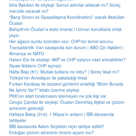
İdris Baluken ile söyleşi: Somut adımlar atılacak mı? Süreç
menzile varacak mı?
“Barış Süreci ve Siyasallaşma Koordinatörü” olarak Abdullah
Öcalan
Bahçeli'nin Öcalan'a statü önerisi | Uzman konuklarla ortak
yayın
Her ağacın kurdu özünden olur: CHP'nin temel sorunu
Transatlantik: İran savaşında son durum | ABD-Çin ilişkileri |
Almanya ve NATO
Hatem Ete ile söyleşi: AKP ve CHP oylarını nasıl artırabilirler?
Siyasi iktidarın CHP açmazı
Hafta Başı (81): Mutlak butlana ne oldu? | Süreç tıkalı mı?
Türkiye'nin Amedspor ile yakaladığı fırsat
Furkan Karabay ile cezaevi günlerini anlattığı "Bizim Burada
Ne İşimiz Var?" kitabı üzerine söyleşi
PKK'nın silah bırakmasını istemeyen ne çok kişi var
Cengiz Çandar ile söyleşi: Öcalan-Demirtaş ilişkisi ve çözüm
sürecinin geleceği
Haftaya Bakış (314): 1 Mayıs'ın anlamı | İBB davasında
tahliyeler
İBB davasında Adem Soytekin niçin tahliye edildi?
Erdoğan çözüm sürecinin önünü açıyor mu?