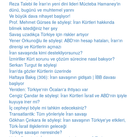
Reza Talebi ile İran'ın yeni dini lideri Mücteba Hamaney'in
dünü, bugünü ve muhtemel yarını
Ve büyük dava nihayet başlıyor!
Prof. Mehmet Gürses ile söyleşi: İran Kürtleri hakkında
bilmek istediğiniz her şey
Savaş uzadıkça Türkiye için riskler artıyor
Yener Orkunoğlu ile söyleşi: ABD'nin hesap hataları, İran'ın
direnişi ve Kürtlerin açmazı
İran savaşında kimi destekliyorsunuz?
İzmirliler Kürt sorunu ve çözüm sürecine nasıl bakıyor?
Serkan Turgut ile söyleşi
İran'da gözler Kürtlerin üzerinde
Haftaya Bakış (306): İran savaşının gidişatı | İBB davası
başlıyor
Yeniden: Türkiye'nin Öcalan'a ihtiyacı var
Cengiz Çandar ile söyleşi: İran Kürtleri İsrail ve ABD'nin ipiyle
kuyuya iner mi?
İç cepheyi böyle mi tahkim edeceksiniz?
Transatlantik: Tüm yönleriyle İran savaşı
Gökhan Çınkara ile söyleşi: İran savaşının Türkiye'ye etkileri,
Türk-İsrail ilişkilerinin geleceği
Türkiye savaşın neresinde?