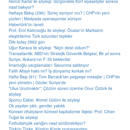
Remzi Kartal ile söyleşi: Sürgündeki Kürt siyasetçiler sürece
nasıl bakıyor?
Haftaya Bakış (296): Süreç sürüyor mu? | CHP'nin yeni
yüzleri | Medyada operasyonlar sürüyor
Habertürk'ün laneti
Prof. Erol Katırcıoğlu ile söyleşi: Öcalan'ın Marksizm
eleştirilerine Türk solundan tepkiler
Dile kolay 2962 gün
Uğur Karaca ile söyleşi: "Niçin deist oldum?"
Transatlantik: ABD'nin Stratejik Güvenlik Belgesi, Bir yıl sonra
Suriye, Ankara'nın F-35 beklentisi
İmamoğlu yargılamaları: Savunma saldırıyor
Fatih Altaylı haklı mı? İş dünyamız korkak mı?
Hafta Başı (61): Tom Barrack'tan peşpeşe mesajlar | CHP'de
yeni yönetim | Gözler Suriye'de
"Ulus Unutmaktır": Çözüm süreci üzerine Onur Öztürk ile
söyleşi
Sporcu Eskisi: Ahmet Gülüm ile söyleşi
Ok yaydan çıktı, gemiler yakıldı
Küresel cihatçıların küresel kapitalizmle ilişkisi: Prof. Cihan
Tuğal ile söyleşi
Fethullahçılık varlığını nasıl sürdürebiliyor?
Türkün Türke, Kürdün Kürde propagandası