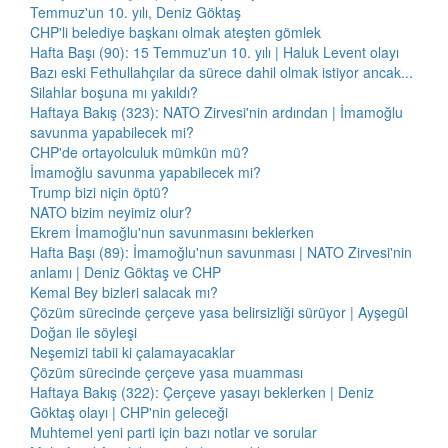
Temmuz'un 10. yılı, Deniz Göktaş
CHP'li belediye başkanı olmak ateşten gömlek
Hafta Başı (90): 15 Temmuz'un 10. yılı | Haluk Levent olayı
Bazı eski Fethullahçılar da sürece dahil olmak istiyor ancak...
Silahlar boşuna mı yakıldı?
Haftaya Bakış (323): NATO Zirvesi'nin ardından | İmamoğlu
savunma yapabilecek mi?
CHP'de ortayolculuk mümkün mü?
İmamoğlu savunma yapabilecek mi?
Trump bizi niçin öptü?
NATO bizim neyimiz olur?
Ekrem İmamoğlu'nun savunmasını beklerken
Hafta Başı (89): İmamoğlu'nun savunması | NATO Zirvesi'nin
anlamı | Deniz Göktaş ve CHP
Kemal Bey bizleri salacak mı?
Çözüm sürecinde çerçeve yasa belirsizliği sürüyor | Ayşegül
Doğan ile söyleşi
Neşemizi tabii ki çalamayacaklar
Çözüm sürecinde çerçeve yasa muamması
Haftaya Bakış (322): Çerçeve yasayı beklerken | Deniz
Göktaş olayı | CHP'nin geleceği
Muhtemel yeni parti için bazı notlar ve sorular