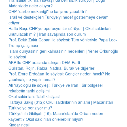
Transatlantik: İran savaşında belirsizlik sürüyor | Doğu
Akdeniz'de neler oluyor?
CHP "darbe mekaniği"ne karşı ne yapabilir?
İsrail ve destekçileri Türkiye'yi hedef göstermeye devam
ediyor
Hafta Başı: CHP'ye operasyonlar sürüyor | Okul saldırıları
unutulacak mı? | İran savaşında son durum
Prof. Bekir Zakir Çoban ile söyleşi: Tüm yönleriyle Papa Leo-
Trump çatışması
İslam dünyasının geri kalmasının nedenleri | Yener Orkunoğlu
ile söyleşi
AKP ile CHP arasında sıkışan DEM Parti
Gülistan, Rojin, Rabia, Nadira, Burak ve diğerleri
Prof. Emre Erdoğan ile söyleşi: Gençler neden hınçlı? Ne
yapılmalı, ne yapılmamalı?
Ali Yaycıoğlu ile söyleşi: Türkiye ve İran | Bir bölgesel
rekabetin tarihi gelişimi
Okul saldırıları: Tabii ki siyasi
Haftaya Bakış (312): Okul saldırılarının anlamı | Macaristan
Türkiye'ye benziyor mu?
Türkiye'nin Gidişatı (19): Macaristan'da Orban neden
kaybetti? Okul saldırıları önlenebilir miydi?
Kindar nesil