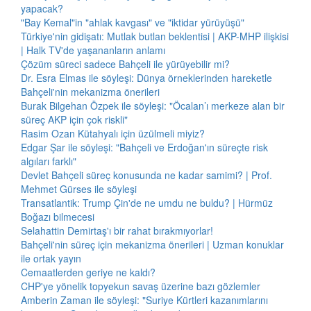
yapacak?
"Bay Kemal"in "ahlak kavgası" ve "iktidar yürüyüşü"
Türkiye'nin gidişatı: Mutlak butlan beklentisi | AKP-MHP ilişkisi
| Halk TV'de yaşananların anlamı
Çözüm süreci sadece Bahçeli ile yürüyebilir mi?
Dr. Esra Elmas ile söyleşi: Dünya örneklerinden hareketle
Bahçeli'nin mekanizma önerileri
Burak Bilgehan Özpek ile söyleşi: "Öcalan’ı merkeze alan bir
süreç AKP için çok riskli"
Rasim Ozan Kütahyalı için üzülmeli miyiz?
Edgar Şar ile söyleşi: "Bahçeli ve Erdoğan'ın süreçte risk
algıları farklı"
Devlet Bahçeli süreç konusunda ne kadar samimi? | Prof.
Mehmet Gürses ile söyleşi
Transatlantik: Trump Çin'de ne umdu ne buldu? | Hürmüz
Boğazı bilmecesi
Selahattin Demirtaş'ı bir rahat bırakmıyorlar!
Bahçeli'nin süreç için mekanizma önerileri | Uzman konuklar
ile ortak yayın
Cemaatlerden geriye ne kaldı?
CHP'ye yönelik topyekun savaş üzerine bazı gözlemler
Amberin Zaman ile söyleşi: "Suriye Kürtleri kazanımlarını