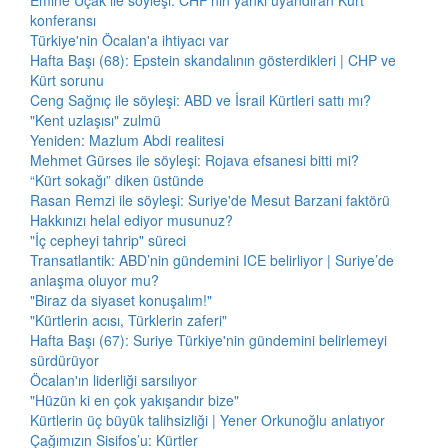
Emine Uçak ile söyleşi: CHP'nin yankı uyandıran Kürt
konferansı
Türkiye'nin Öcalan'a ihtiyacı var
Hafta Başı (68): Epstein skandalının gösterdikleri | CHP ve
Kürt sorunu
Ceng Sağnıç ile söyleşi: ABD ve İsrail Kürtleri sattı mı?
"Kent uzlaşısı" zulmü
Yeniden: Mazlum Abdi realitesi
Mehmet Gürses ile söyleşi: Rojava efsanesi bitti mi?
“Kürt sokağı” diken üstünde
Rasan Remzi ile söyleşi: Suriye'de Mesut Barzani faktörü
Hakkınızı helal ediyor musunuz?
"İç cepheyi tahrip" süreci
Transatlantik: ABD’nin gündemini ICE belirliyor | Suriye’de
anlaşma oluyor mu?
"Biraz da siyaset konuşalım!"
"Kürtlerin acısı, Türklerin zaferi"
Hafta Başı (67): Suriye Türkiye'nin gündemini belirlemeyi
sürdürüyor
Öcalan'ın liderliği sarsılıyor
"Hüzün ki en çok yakışandır bize"
Kürtlerin üç büyük talihsizliği | Yener Orkunoğlu anlatıyor
Çağımızın Sisifos’u: Kürtler