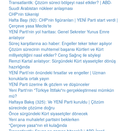
Transatlantik: Çözüm süreci bölgeyi nasıl etkiler? | ABD-
Suudi Arabistan nükleer anlaşması
CHP'nin tükenişi
Hafta Başı (92): CHP'nin figüranları | YENİ Parti start verdi |
Çerçeve yasa Meclis'te
YENİ Parti'nin yol haritası: Genel Sekreter Yunus Emre
anlatıyor
Süreç karşıtlarına acı haber: Engeller teker teker aşılıyor
Çözüm sürecinin muhtemel başarısı Kürtleri ve Kürt
milliyetçiliğini nasıl etkiler? Ceng Sağnıç ile söyleşi
Remzi Kartal anlatıyor: Sürgündeki Kürt siyasetçiler dönüş
hazırlığında
YENİ Parti’nin önündeki fırsatlar ve engeller | Uzman
konuklarla ortak yayın
YENİ Parti üzerine ilk gözlem ve düşünceler
Yeni Parti'nin "Türkiye İttifakı"nı gerçekleştirmesi mümkün
mü?
Haftaya Bakış (325): Ve YENİ Parti kuruldu | Çözüm
sürecinde çözüme doğru
Önce sürgündeki Kürt siyasetçiler dönecek
Yeni ana muhalefet partisini beklerken
"Çerçeve yasa"nın eli kulağında