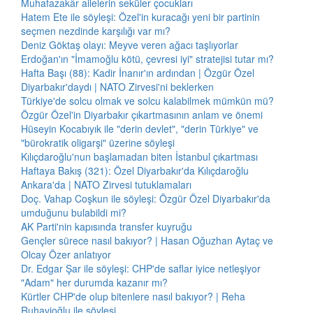
Muhafazakâr ailelerin seküler çocukları
Hatem Ete ile söyleşi: Özel'in kuracağı yeni bir partinin
seçmen nezdinde karşılığı var mı?
Deniz Göktaş olayı: Meyve veren ağacı taşlıyorlar
Erdoğan'ın "İmamoğlu kötü, çevresi iyi" stratejisi tutar mı?
Hafta Başı (88): Kadir İnanır'ın ardından | Özgür Özel
Diyarbakır'daydı | NATO Zirvesi'ni beklerken
Türkiye'de solcu olmak ve solcu kalabilmek mümkün mü?
Özgür Özel'in Diyarbakır çıkartmasının anlam ve önemi
Hüseyin Kocabıyık ile "derin devlet", "derin Türkiye" ve
"bürokratik oligarşi" üzerine söyleşi
Kılıçdaroğlu'nun başlamadan biten İstanbul çıkartması
Haftaya Bakış (321): Özel Diyarbakır'da Kılıçdaroğlu
Ankara'da | NATO Zirvesi tutuklamaları
Doç. Vahap Coşkun ile söyleşi: Özgür Özel Diyarbakır'da
umduğunu bulabildi mi?
AK Parti'nin kapısında transfer kuyruğu
Gençler sürece nasıl bakıyor? | Hasan Oğuzhan Aytaç ve
Olcay Özer anlatıyor
Dr. Edgar Şar ile söyleşi: CHP'de saflar iyice netleşiyor
"Adam" her durumda kazanır mı?
Kürtler CHP'de olup bitenlere nasıl bakıyor? | Reha
Ruhavioğlu ile söyleşi