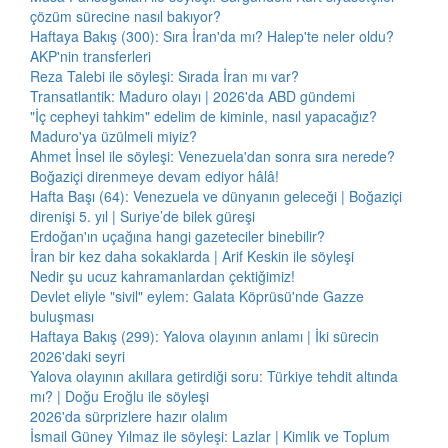
çözüm sürecine nasıl bakıyor?
Haftaya Bakış (300): Sıra İran'da mı? Halep'te neler oldu?
AKP'nin transferleri
Reza Talebi ile söyleşi: Sırada İran mı var?
Transatlantik: Maduro olayı | 2026'da ABD gündemi
"İç cepheyi tahkim" edelim de kiminle, nasıl yapacağız?
Maduro'ya üzülmeli miyiz?
Ahmet İnsel ile söyleşi: Venezuela'dan sonra sıra nerede?
Boğaziçi direnmeye devam ediyor hâlâ!
Hafta Başı (64): Venezuela ve dünyanın geleceği | Boğaziçi
direnişi 5. yıl | Suriye’de bilek güreşi
Erdoğan'ın uçağına hangi gazeteciler binebilir?
İran bir kez daha sokaklarda | Arif Keskin ile söyleşi
Nedir şu ucuz kahramanlardan çektiğimiz!
Devlet eliyle "sivil" eylem: Galata Köprüsü'nde Gazze
buluşması
Haftaya Bakış (299): Yalova olayının anlamı | İki sürecin
2026'daki seyri
Yalova olayının akıllara getirdiği soru: Türkiye tehdit altında
mı? | Doğu Eroğlu ile söyleşi
2026'da sürprizlere hazır olalım
İsmail Güney Yılmaz ile söyleşi: Lazlar | Kimlik ve Toplum