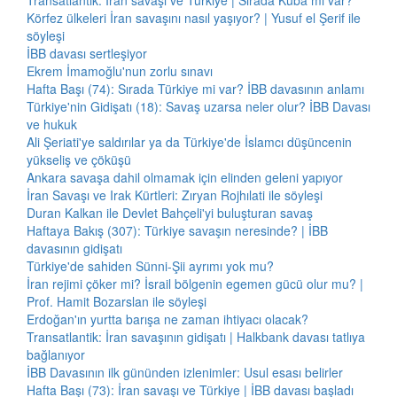
Transatlantik: İran savaşı ve Türkiye | Sırada Küba mı var?
Körfez ülkeleri İran savaşını nasıl yaşıyor? | Yusuf el Şerif ile
söyleşi
İBB davası sertleşiyor
Ekrem İmamoğlu'nun zorlu sınavı
Hafta Başı (74): Sırada Türkiye mi var? İBB davasının anlamı
Türkiye'nin Gidişatı (18): Savaş uzarsa neler olur? İBB Davası
ve hukuk
Ali Şeriati'ye saldırılar ya da Türkiye'de İslamcı düşüncenin
yükseliş ve çöküşü
Ankara savaşa dahil olmamak için elinden geleni yapıyor
İran Savaşı ve Irak Kürtleri: Zıryan Rojhılati ile söyleşi
Duran Kalkan ile Devlet Bahçeli'yi buluşturan savaş
Haftaya Bakış (307): Türkiye savaşın neresinde? | İBB
davasının gidişatı
Türkiye'de sahiden Sünni-Şii ayrımı yok mu?
İran rejimi çöker mi? İsrail bölgenin egemen gücü olur mu? |
Prof. Hamit Bozarslan ile söyleşi
Erdoğan'ın yurtta barışa ne zaman ihtiyacı olacak?
Transatlantik: İran savaşının gidişatı | Halkbank davası tatlıya
bağlanıyor
İBB Davasının ilk gününden izlenimler: Usul esası belirler
Hafta Başı (73): İran savaşı ve Türkiye | İBB davası başladı