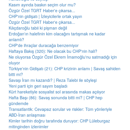
Kasım ayında baskın seçim olur mu?
Özgür Özel TGRT Haber'e çıkarsa...
CHP'nin gidişatı | İzleyicilerle ortak yayın
Özgür Özel TGRT Haber'e çıkarsa...
Kılıçdaroğlu tabii ki pişman değil
Erdoğan'ın halefinin kim olacağını tartışmak ne kadar
anlamlı?
CHP'de ihraçlar duracağa benzemiyor
Haftaya Bakış (320): Ne olacak bu CHP'nin hali?
Ne oluyorsa Özgür Özel Ekrem İmamoğlu'nu satmadığı için
oluyor
Türkiye'nin Gidişatı (21): CHP krizinin anlamı | Savaş sahiden
bitti mi?
Savaşı İran mı kazandı? | Reza Talebi ile söyleşi
Yeni parti için geri sayım başladı
Kürt hareketiyle sosyalist sol arasında makas açılıyor
Hafta Başı (86): Savaş sonunda bitti mi? | CHP hep
gündemde
Transatlantik: Cevapsız sorular ve riskler: Tüm yönleriyle
ABD-İran anlaşması
Kimler tarihin doğru tarafında duruyor: CHP Lüleburgaz
mitinginden izlenimler