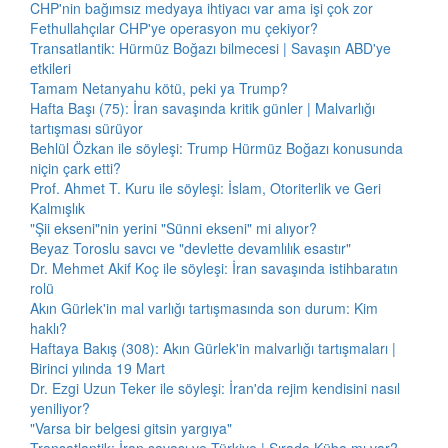
CHP'nin bağımsız medyaya ihtiyacı var ama işi çok zor
Fethullahçılar CHP'ye operasyon mu çekiyor?
Transatlantik: Hürmüz Boğazı bilmecesi | Savaşın ABD'ye
etkileri
Tamam Netanyahu kötü, peki ya Trump?
Hafta Başı (75): İran savaşında kritik günler | Malvarlığı
tartışması sürüyor
Behlül Özkan ile söyleşi: Trump Hürmüz Boğazı konusunda
niçin çark etti?
Prof. Ahmet T. Kuru ile söyleşi: İslam, Otoriterlik ve Geri
Kalmışlık
"Şii ekseni"nin yerini "Sünni ekseni" mi alıyor?
Beyaz Toroslu savcı ve "devlette devamlılık esastır"
Dr. Mehmet Akif Koç ile söyleşi: İran savaşında istihbaratın
rolü
Akın Gürlek'in mal varlığı tartışmasında son durum: Kim
haklı?
Haftaya Bakış (308): Akın Gürlek'in malvarlığı tartışmaları |
Birinci yılında 19 Mart
Dr. Ezgi Uzun Teker ile söyleşi: İran'da rejim kendisini nasıl
yeniliyor?
"Varsa bir belgesi gitsin yargıya"