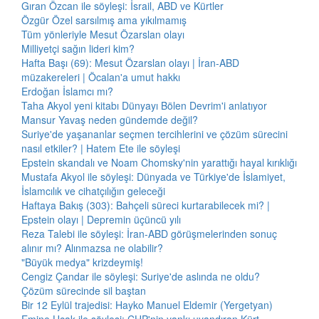
Gıran Özcan ile söyleşi: İsrail, ABD ve Kürtler
Özgür Özel sarsılmış ama yıkılmamış
Tüm yönleriyle Mesut Özarslan olayı
Milliyetçi sağın lideri kim?
Hafta Başı (69): Mesut Özarslan olayı | İran-ABD
müzakereleri | Öcalan'a umut hakkı
Erdoğan İslamcı mı?
Taha Akyol yeni kitabı Dünyayı Bölen Devrim'i anlatıyor
Mansur Yavaş neden gündemde değil?
Suriye'de yaşananlar seçmen tercihlerini ve çözüm sürecini
nasıl etkiler? | Hatem Ete ile söyleşi
Epstein skandalı ve Noam Chomsky'nin yarattığı hayal kırıklığı
Mustafa Akyol ile söyleşi: Dünyada ve Türkiye'de İslamiyet,
İslamcılık ve cihatçılığın geleceği
Haftaya Bakış (303): Bahçeli süreci kurtarabilecek mi? |
Epstein olayı | Depremin üçüncü yılı
Reza Talebi ile söyleşi: İran-ABD görüşmelerinden sonuç
alınır mı? Alınmazsa ne olabilir?
"Büyük medya" krizdeymiş!
Cengiz Çandar ile söyleşi: Suriye'de aslında ne oldu?
Çözüm sürecinde sil baştan
Bir 12 Eylül trajedisi: Hayko Manuel Eldemir (Yergetyan)