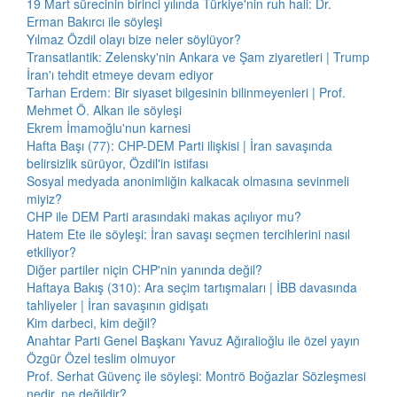
19 Mart sürecinin birinci yılında Türkiye'nin ruh hali: Dr.
Erman Bakırcı ile söyleşi
Yılmaz Özdil olayı bize neler söylüyor?
Transatlantik: Zelensky'nin Ankara ve Şam ziyaretleri | Trump
İran'ı tehdit etmeye devam ediyor
Tarhan Erdem: Bir siyaset bilgesinin bilinmeyenleri | Prof.
Mehmet Ö. Alkan ile söyleşi
Ekrem İmamoğlu'nun karnesi
Hafta Başı (77): CHP-DEM Parti ilişkisi | İran savaşında
belirsizlik sürüyor, Özdil'in istifası
Sosyal medyada anonimliğin kalkacak olmasına sevinmeli
miyiz?
CHP ile DEM Parti arasındaki makas açılıyor mu?
Hatem Ete ile söyleşi: İran savaşı seçmen tercihlerini nasıl
etkiliyor?
Diğer partiler niçin CHP'nin yanında değil?
Haftaya Bakış (310): Ara seçim tartışmaları | İBB davasında
tahliyeler | İran savaşının gidişatı
Kim darbeci, kim değil?
Anahtar Parti Genel Başkanı Yavuz Ağıralioğlu ile özel yayın
Özgür Özel teslim olmuyor
Prof. Serhat Güvenç ile söyleşi: Montrö Boğazlar Sözleşmesi
nedir, ne değildir?