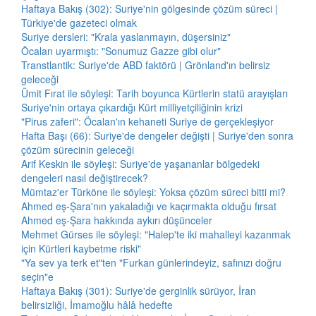
Haftaya Bakış (302): Suriye'nin gölgesinde çözüm süreci |
Türkiye'de gazeteci olmak
Suriye dersleri: "Krala yaslanmayın, düşersiniz"
Öcalan uyarmıştı: "Sonumuz Gazze gibi olur"
Transtlantik: Suriye'de ABD faktörü | Grönland'ın belirsiz
geleceği
Ümit Fırat ile söyleşi: Tarih boyunca Kürtlerin statü arayışları
Suriye'nin ortaya çıkardığı Kürt milliyetçiliğinin krizi
"Pirus zaferi": Öcalan'ın kehaneti Suriye de gerçekleşiyor
Hafta Başı (66): Suriye'de dengeler değişti | Suriye'den sonra
çözüm sürecinin geleceği
Arif Keskin ile söyleşi: Suriye'de yaşananlar bölgedeki
dengeleri nasıl değiştirecek?
Mümtaz'er Türköne ile söyleşi: Yoksa çözüm süreci bitti mi?
Ahmed eş-Şara'nın yakaladığı ve kaçırmakta olduğu fırsat
Ahmed eş-Şara hakkında aykırı düşünceler
Mehmet Gürses ile söyleşi: "Halep'te iki mahalleyi kazanmak
için Kürtleri kaybetme riski"
"Ya sev ya terk et"ten "Furkan günlerindeyiz, safınızı doğru
seçin"e
Haftaya Bakış (301): Suriye'de gerginlik sürüyor, İran
belirsizliği, İmamoğlu hâlâ hedefte