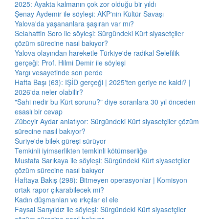
2025: Ayakta kalmanın çok zor olduğu bir yıldı
Şenay Aydemir ile söyleşi: AKP'nin Kültür Savaşı
Yalova'da yaşananlara şaşıran var mı?
Selahattin Soro ile söyleşi: Sürgündeki Kürt siyasetçiler
çözüm sürecine nasıl bakıyor?
Yalova olayından hareketle Türkiye'de radikal Selefilik
gerçeği: Prof. Hilmi Demir ile söyleşi
Yargı vesayetinde son perde
Hafta Başı (63): IŞİD gerçeği | 2025'ten geriye ne kaldı? |
2026'da neler olabilir?
"Sahi nedir bu Kürt sorunu?" diye soranlara 30 yıl önceden
esaslı bir cevap
Zübeyir Aydar anlatıyor: Sürgündeki Kürt siyasetçiler çözüm
sürecine nasıl bakıyor?
Suriye'de bilek güreşi sürüyor
Temkinli iyimserlikten temkinli kötümserliğe
Mustafa Sarıkaya ile söyleşi: Sürgündeki Kürt siyasetçiler
çözüm sürecine nasıl bakıyor
Haftaya Bakış (298): Bitmeyen operasyonlar | Komisyon
ortak rapor çıkarabilecek mi?
Kadın düşmanları ve ırkçılar el ele
Faysal Sarıyıldız ile söyleşi: Sürgündeki Kürt siyasetçiler