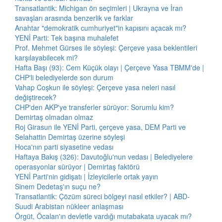
Transatlantik: Michigan ön seçimleri | Ukrayna ve İran
savaşları arasında benzerlik ve farklar
Anahtar "demokratik cumhuriyet"in kapısını açacak mı?
YENİ Parti: Tek başına muhalefet
Prof. Mehmet Gürses ile söyleşi: Çerçeve yasa beklentileri
karşılayabilecek mi?
Hafta Başı (93): Cem Küçük olayı | Çerçeve Yasa TBMM'de |
CHP'li belediyelerde son durum
Vahap Coşkun ile söyleşi: Çerçeve yasa neleri nasıl
değiştirecek?
CHP'den AKP'ye transferler sürüyor: Sorumlu kim?
Demirtaş olmadan olmaz
Roj Girasun ile YENİ Parti, çerçeve yasa, DEM Parti ve
Selahattin Demirtaş üzerine söyleşi
Hoca'nın parti siyasetine vedası
Haftaya Bakış (326): Davutoğlu'nun vedası | Belediyelere
operasyonlar sürüyor | Demirtaş faktörü
YENİ Parti'nin gidişatı | İzleyicilerle ortak yayın
Sinem Dedetaş'ın suçu ne?
Transatlantik: Çözüm süreci bölgeyi nasıl etkiler? | ABD-
Suudi Arabistan nükleer anlaşması
Örgüt, Öcalan'ın devletle vardığı mutabakata uyacak mı?