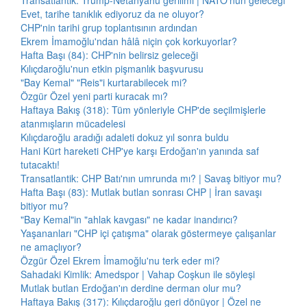
Transatlantik: Trump-Netanyahu gerilimi | NATO'nun geleceği
Evet, tarihe tanıklık ediyoruz da ne oluyor?
CHP'nin tarihi grup toplantısının ardından
Ekrem İmamoğlu'ndan hâlâ niçin çok korkuyorlar?
Hafta Başı (84): CHP'nin belirsiz geleceği
Kılıçdaroğlu'nun etkin pişmanlık başvurusu
"Bay Kemal" "Reis"i kurtarabilecek mi?
Özgür Özel yeni parti kuracak mı?
Haftaya Bakış (318): Tüm yönleriyle CHP'de seçilmişlerle
atanmışların mücadelesi
Kılıçdaroğlu aradığı adaleti dokuz yıl sonra buldu
Hani Kürt hareketi CHP'ye karşı Erdoğan'ın yanında saf
tutacaktı!
Transatlantik: CHP Batı'nın umrunda mı? | Savaş bitiyor mu?
Hafta Başı (83): Mutlak butlan sonrası CHP | İran savaşı
bitiyor mu?
"Bay Kemal"in "ahlak kavgası" ne kadar inandırıcı?
Yaşananları "CHP içi çatışma" olarak göstermeye çalışanlar
ne amaçlıyor?
Özgür Özel Ekrem İmamoğlu'nu terk eder mi?
Sahadaki Kimlik: Amedspor | Vahap Coşkun ile söyleşi
Mutlak butlan Erdoğan'ın derdine derman olur mu?
Haftaya Bakış (317): Kılıçdaroğlu geri dönüyor | Özel ne