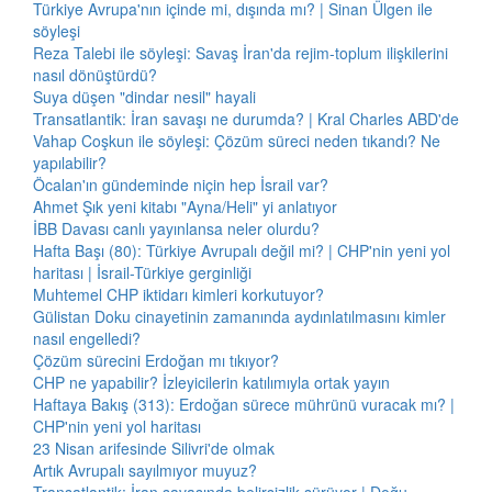
Türkiye Avrupa'nın içinde mi, dışında mı? | Sinan Ülgen ile
söyleşi
Reza Talebi ile söyleşi: Savaş İran'da rejim-toplum ilişkilerini
nasıl dönüştürdü?
Suya düşen "dindar nesil" hayali
Transatlantik: İran savaşı ne durumda? | Kral Charles ABD'de
Vahap Coşkun ile söyleşi: Çözüm süreci neden tıkandı? Ne
yapılabilir?
Öcalan'ın gündeminde niçin hep İsrail var?
Ahmet Şık yeni kitabı "Ayna/Heli" yi anlatıyor
İBB Davası canlı yayınlansa neler olurdu?
Hafta Başı (80): Türkiye Avrupalı değil mi? | CHP'nin yeni yol
haritası | İsrail-Türkiye gerginliği
Muhtemel CHP iktidarı kimleri korkutuyor?
Gülistan Doku cinayetinin zamanında aydınlatılmasını kimler
nasıl engelledi?
Çözüm sürecini Erdoğan mı tıkıyor?
CHP ne yapabilir? İzleyicilerin katılımıyla ortak yayın
Haftaya Bakış (313): Erdoğan sürece mührünü vuracak mı? |
CHP'nin yeni yol haritası
23 Nisan arifesinde Silivri'de olmak
Artık Avrupalı sayılmıyor muyuz?