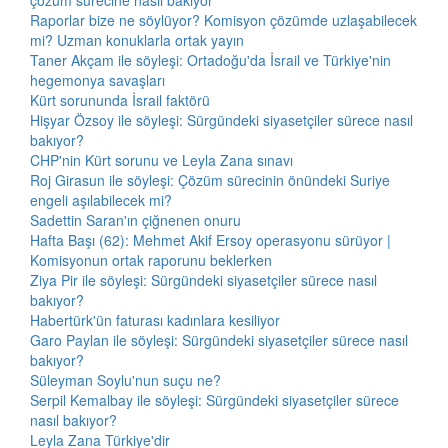
çözüm sürecine nasıl bakıyor
Raporlar bize ne söylüyor? Komisyon çözümde uzlaşabilecek
mi? Uzman konuklarla ortak yayın
Taner Akçam ile söyleşi: Ortadoğu'da İsrail ve Türkiye'nin
hegemonya savaşları
Kürt sorununda İsrail faktörü
Hişyar Özsoy ile söyleşi: Sürgündeki siyasetçiler sürece nasıl
bakıyor?
CHP'nin Kürt sorunu ve Leyla Zana sınavı
Roj Girasun ile söyleşi: Çözüm sürecinin önündeki Suriye
engeli aşılabilecek mi?
Sadettin Saran'ın çiğnenen onuru
Hafta Başı (62): Mehmet Akif Ersoy operasyonu sürüyor |
Komisyonun ortak raporunu beklerken
Ziya Pir ile söyleşi: Sürgündeki siyasetçiler sürece nasıl
bakıyor?
Habertürk'ün faturası kadınlara kesiliyor
Garo Paylan ile söyleşi: Sürgündeki siyasetçiler sürece nasıl
bakıyor?
Süleyman Soylu'nun suçu ne?
Serpil Kemalbay ile söyleşi: Sürgündeki siyasetçiler sürece
nasıl bakıyor?
Leyla Zana Türkiye'dir