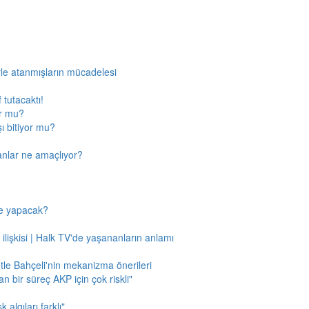
rle atanmışların mücadelesi
 tutacaktı!
or mu?
ı bitiyor mu?
anlar ne amaçlıyor?
ne yapacak?
 ilişkisi | Halk TV'de yaşananların anlamı
tle Bahçeli'nin mekanizma önerileri
n bir süreç AKP için çok riskli"
 algıları farklı"