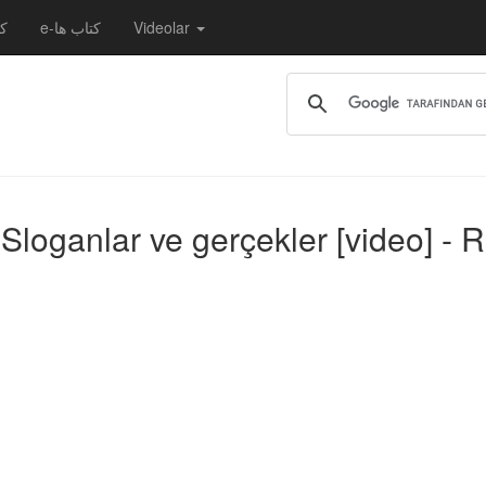
کت
e-کتاب ها
Videolar
: Sloganlar ve gerçekler [video] -