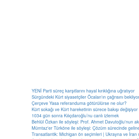
YENİ Parti süreç karşıtlarını hayal kırıklığına uğratıyor
Sürgündeki Kürt siyasetçiler Öcalan'ın çağrısını bekliyor:
Çerçeve Yasa referanduma götürülürse ne olur?
Kürt sokağı ve Kürt hareketinin sürece bakışı değişiyor 
1034 gün sonra Kılıçdaroğlu’nu canlı izlemek
Behlül Özkan ile söyleşi: Prof. Ahmet Davutoğlu'nun a
Mümtaz'er Türköne ile söyleşi: Çözüm sürecinde gelin
Transatlantik: Michigan ön seçimleri | Ukrayna ve İran 