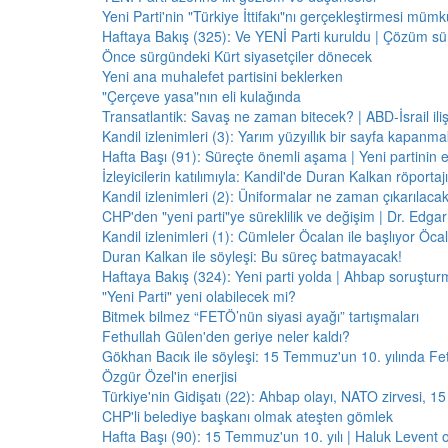
Yeni Parti'nin "Türkiye İttifakı"nı gerçekleştirmesi mü
Haftaya Bakış (325): Ve YENİ Parti kuruldu | Çözüm 
Önce sürgündeki Kürt siyasetçiler dönecek
Yeni ana muhalefet partisini beklerken
"Çerçeve yasa"nın eli kulağında
Transatlantik: Savaş ne zaman bitecek? | ABD-İsrail il
Kandil izlenimleri (3): Yarım yüzyıllık bir sayfa kapanm
Hafta Başı (91): Süreçte önemli aşama | Yeni partinin e
İzleyicilerin katılımıyla: Kandil'de Duran Kalkan röporta
Kandil izlenimleri (2): Üniformalar ne zaman çıkarılaca
CHP'den "yeni parti"ye süreklilik ve değişim | Dr. Edgar 
Kandil izlenimleri (1): Cümleler Öcalan ile başlıyor Öcala
Duran Kalkan ile söyleşi: Bu süreç batmayacak!
Haftaya Bakış (324): Yeni parti yolda | Ahbap soruştur
"Yeni Parti" yeni olabilecek mi?
Bitmek bilmez “FETÖ’nün siyasi ayağı” tartışmaları
Fethullah Gülen'den geriye neler kaldı?
Gökhan Bacık ile söyleşi: 15 Temmuz'un 10. yılında Fe
Özgür Özel'in enerjisi
Türkiye'nin Gidişatı (22): Ahbap olayı, NATO zirvesi, 1
CHP'li belediye başkanı olmak ateşten gömlek
Hafta Başı (90): 15 Temmuz'un 10. yılı | Haluk Levent o