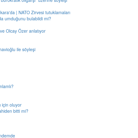
"bürokratik oligarşi" üzerine söyleşi
nkara'da | NATO Zirvesi tutuklamaları
'da umduğunu bulabildi mi?
ve Olcay Özer anlatıyor
avioğlu ile söyleşi
nlamlı?
için oluyor
ahiden bitti mi?
gündemde