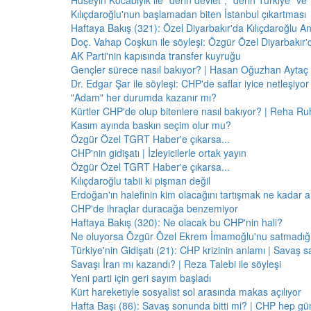
Hüseyin Kocabıyık ile "derin devlet", "derin Türkiye" ve 
Kılıçdaroğlu'nun başlamadan biten İstanbul çıkartması
Haftaya Bakış (321): Özel Diyarbakır'da Kılıçdaroğlu A
Doç. Vahap Coşkun ile söyleşi: Özgür Özel Diyarbakır
AK Parti'nin kapısında transfer kuyruğu
Gençler sürece nasıl bakıyor? | Hasan Oğuzhan Aytaç 
Dr. Edgar Şar ile söyleşi: CHP'de saflar iyice netleşiyor
"Adam" her durumda kazanır mı?
Kürtler CHP'de olup bitenlere nasıl bakıyor? | Reha Ruh
Kasım ayında baskın seçim olur mu?
Özgür Özel TGRT Haber'e çıkarsa...
CHP'nin gidişatı | İzleyicilerle ortak yayın
Özgür Özel TGRT Haber'e çıkarsa...
Kılıçdaroğlu tabii ki pişman değil
Erdoğan'ın halefinin kim olacağını tartışmak ne kadar a
CHP'de ihraçlar duracağa benzemiyor
Haftaya Bakış (320): Ne olacak bu CHP'nin hali?
Ne oluyorsa Özgür Özel Ekrem İmamoğlu'nu satmadığı 
Türkiye'nin Gidişatı (21): CHP krizinin anlamı | Savaş s
Savaşı İran mı kazandı? | Reza Talebi ile söyleşi
Yeni parti için geri sayım başladı
Kürt hareketiyle sosyalist sol arasında makas açılıyor
Hafta Başı (86): Savaş sonunda bitti mi? | CHP hep 