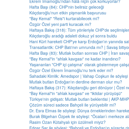
Ekrem İmamoğlu'ndan hâlâ niçin çok korkuyorlar?
Hafta Başı (84): CHP'nin belirsiz geleceği
Kılıçdaroğlu'nun etkin pişmanlık başvurusu
"Bay Kemal" "Reis"i kurtarabilecek mi?
Özgür Özel yeni parti kuracak mı?
Haftaya Bakış (318): Tüm yönleriyle CHP'de seçilmişle
Kılıçdaroğlu aradığı adaleti dokuz yıl sonra buldu
Hani Kürt hareketi CHP'ye karşı Erdoğan'ın yanında saf
Transatlantik: CHP Batı'nın umrunda mı? | Savaş bitiy
Hafta Başı (83): Mutlak butlan sonrası CHP | İran savaş
"Bay Kemal"in "ahlak kavgası" ne kadar inandırıcı?
Yaşananları "CHP içi çatışma" olarak göstermeye çalış
Özgür Özel Ekrem İmamoğlu'nu terk eder mi?
Sahadaki Kimlik: Amedspor | Vahap Coşkun ile söyleşi
Mutlak butlan Erdoğan'ın derdine derman olur mu?
Haftaya Bakış (317): Kılıçdaroğlu geri dönüyor | Özel 
"Bay Kemal"in "ahlak kavgası" ve "iktidar yürüyüşü"
Türkiye'nin gidişatı: Mutlak butlan beklentisi | AKP-MHP
Çözüm süreci sadece Bahçeli ile yürüyebilir mi?
Dr. Esra Elmas ile söyleşi: Dünya örneklerinden hareke
Burak Bilgehan Özpek ile söyleşi: "Öcalan’ı merkeze ala
Rasim Ozan Kütahyalı için üzülmeli miyiz?
Edgar Şar ile söyleşi: "Bahçeli ve Erdoğan'ın süreçte risk