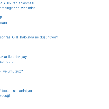
iyle ABD-İran anlaşması
z mitinginden izlenimler
HP
amanı
n sonrası CHP hakkında ne düşünüyor?
klar ile ortak yayın
a son durum
fkeli ve umutsuz?
toplantısını anlatıyor
eleceği