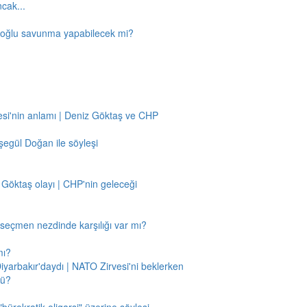
ncak...
amoğlu savunma yapabilecek mi?
si'nin anlamı | Deniz Göktaş ve CHP
egül Doğan ile söyleşi
 Göktaş olayı | CHP'nin geleceği
n seçmen nezdinde karşılığı var mı?
mı?
Diyarbakır'daydı | NATO Zirvesi'ni beklerken
mü?