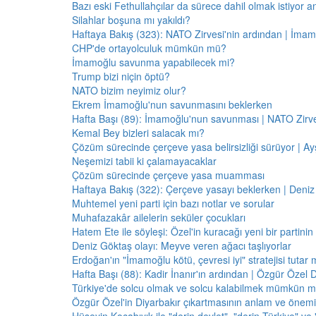
Bazı eski Fethullahçılar da sürece dahil olmak istiyor a
Silahlar boşuna mı yakıldı?
Haftaya Bakış (323): NATO Zirvesi'nin ardından | İm
CHP'de ortayolculuk mümkün mü?
İmamoğlu savunma yapabilecek mi?
Trump bizi niçin öptü?
NATO bizim neyimiz olur?
Ekrem İmamoğlu'nun savunmasını beklerken
Hafta Başı (89): İmamoğlu'nun savunması | NATO Zirve
Kemal Bey bizleri salacak mı?
Çözüm sürecinde çerçeve yasa belirsizliği sürüyor | Ayş
Neşemizi tabii ki çalamayacaklar
Çözüm sürecinde çerçeve yasa muamması
Haftaya Bakış (322): Çerçeve yasayı beklerken | Deniz
Muhtemel yeni parti için bazı notlar ve sorular
Muhafazakâr ailelerin seküler çocukları
Hatem Ete ile söyleşi: Özel'in kuracağı yeni bir partini
Deniz Göktaş olayı: Meyve veren ağacı taşlıyorlar
Erdoğan'ın "İmamoğlu kötü, çevresi iyi" stratejisi tutar 
Hafta Başı (88): Kadir İnanır'ın ardından | Özgür Özel 
Türkiye'de solcu olmak ve solcu kalabilmek mümkün 
Özgür Özel'in Diyarbakır çıkartmasının anlam ve önemi