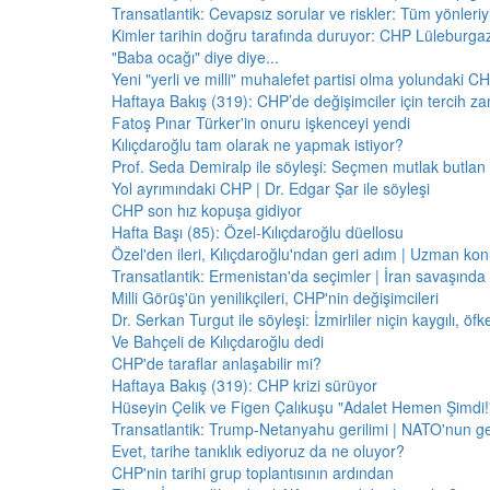
Transatlantik: Cevapsız sorular ve riskler: Tüm yönler
Kimler tarihin doğru tarafında duruyor: CHP Lüleburga
"Baba ocağı" diye diye...
Yeni "yerli ve milli" muhalefet partisi olma yolundaki C
Haftaya Bakış (319): CHP’de değişimciler için tercih z
Fatoş Pınar Türker'in onuru işkenceyi yendi
Kılıçdaroğlu tam olarak ne yapmak istiyor?
Prof. Seda Demiralp ile söyleşi: Seçmen mutlak butla
Yol ayrımındaki CHP | Dr. Edgar Şar ile söyleşi
CHP son hız kopuşa gidiyor
Hafta Başı (85): Özel-Kılıçdaroğlu düellosu
Özel'den ileri, Kılıçdaroğlu'ndan geri adım | Uzman konu
Transatlantik: Ermenistan'da seçimler | İran savaşınd
Milli Görüş'ün yenilikçileri, CHP'nin değişimcileri
Dr. Serkan Turgut ile söyleşi: İzmirliler niçin kaygılı, ö
Ve Bahçeli de Kılıçdaroğlu dedi
CHP'de taraflar anlaşabilir mi?
Haftaya Bakış (319): CHP krizi sürüyor
Hüseyin Çelik ve Figen Çalıkuşu "Adalet Hemen Şimdi!" 
Transatlantik: Trump-Netanyahu gerilimi | NATO'nun g
Evet, tarihe tanıklık ediyoruz da ne oluyor?
CHP'nin tarihi grup toplantısının ardından