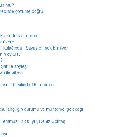
mkün mü?
sürecinde çözüme doğru
işkilerinde son durum
ak üzere
li kulağında | Savaş bitmek bilmiyor
jının öyküsü
k?
Şar ile söyleşi
n ile bitiyor
ması | 10. yılında 15 Temmuz
thullahçılığın durumu ve muhtemel geleceği
5 Temmuz'un 10. yılı, Deniz Göktaş
layı