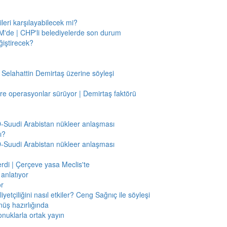
leri karşılayabilecek mi?
'de | CHP'li belediyelerde son durum
ğiştirecek?
 Selahattin Demirtaş üzerine söyleşi
re operasyonlar sürüyor | Demirtaş faktörü
BD-Suudi Arabistan nükleer anlaşması
ı?
BD-Suudi Arabistan nükleer anlaşması
verdi | Çerçeve yasa Meclis'te
anlatıyor
or
etçiliğini nasıl etkiler? Ceng Sağnıç ile söyleşi
nüş hazırlığında
onuklarla ortak yayın