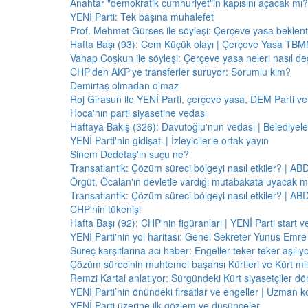
Anahtar "demokratik cumhuriyet"in kapısını açacak mı?
YENİ Parti: Tek başına muhalefet
Prof. Mehmet Gürses ile söyleşi: Çerçeve yasa beklenti
Hafta Başı (93): Cem Küçük olayı | Çerçeve Yasa TBMM
Vahap Coşkun ile söyleşi: Çerçeve yasa neleri nasıl de
CHP'den AKP'ye transferler sürüyor: Sorumlu kim?
Demirtaş olmadan olmaz
Roj Girasun ile YENİ Parti, çerçeve yasa, DEM Parti ve
Hoca'nın parti siyasetine vedası
Haftaya Bakış (326): Davutoğlu'nun vedası | Belediyele
YENİ Parti'nin gidişatı | İzleyicilerle ortak yayın
Sinem Dedetaş'ın suçu ne?
Transatlantik: Çözüm süreci bölgeyi nasıl etkiler? | A
Örgüt, Öcalan'ın devletle vardığı mutabakata uyacak m
Transatlantik: Çözüm süreci bölgeyi nasıl etkiler? | A
CHP'nin tükenişi
Hafta Başı (92): CHP'nin figüranları | YENİ Parti start 
YENİ Parti'nin yol haritası: Genel Sekreter Yunus Emre 
Süreç karşıtlarına acı haber: Engeller teker teker aşılıy
Çözüm sürecinin muhtemel başarısı Kürtleri ve Kürt milliy
Remzi Kartal anlatıyor: Sürgündeki Kürt siyasetçiler dö
YENİ Parti’nin önündeki fırsatlar ve engeller | Uzman k
YENİ Parti üzerine ilk gözlem ve düşünceler