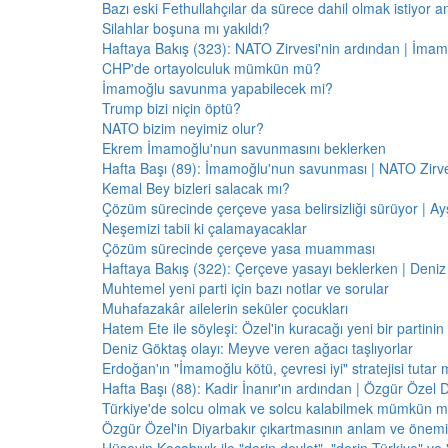
Bazı eski Fethullahçılar da sürece dahil olmak istiyor a
Silahlar boşuna mı yakıldı?
Haftaya Bakış (323): NATO Zirvesi'nin ardından | İm
CHP'de ortayolculuk mümkün mü?
İmamoğlu savunma yapabilecek mi?
Trump bizi niçin öptü?
NATO bizim neyimiz olur?
Ekrem İmamoğlu'nun savunmasını beklerken
Hafta Başı (89): İmamoğlu'nun savunması | NATO Zirve
Kemal Bey bizleri salacak mı?
Çözüm sürecinde çerçeve yasa belirsizliği sürüyor | Ayş
Neşemizi tabii ki çalamayacaklar
Çözüm sürecinde çerçeve yasa muamması
Haftaya Bakış (322): Çerçeve yasayı beklerken | Deniz
Muhtemel yeni parti için bazı notlar ve sorular
Muhafazakâr ailelerin seküler çocukları
Hatem Ete ile söyleşi: Özel'in kuracağı yeni bir partini
Deniz Göktaş olayı: Meyve veren ağacı taşlıyorlar
Erdoğan'ın "İmamoğlu kötü, çevresi iyi" stratejisi tutar 
Hafta Başı (88): Kadir İnanır'ın ardından | Özgür Özel 
Türkiye'de solcu olmak ve solcu kalabilmek mümkün 
Özgür Özel'in Diyarbakır çıkartmasının anlam ve önemi