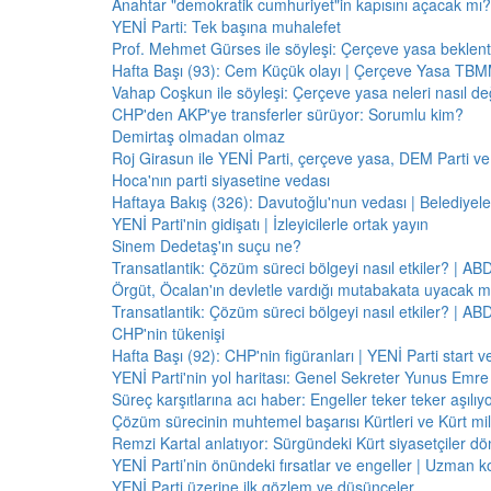
Anahtar "demokratik cumhuriyet"in kapısını açacak mı?
YENİ Parti: Tek başına muhalefet
Prof. Mehmet Gürses ile söyleşi: Çerçeve yasa beklenti
Hafta Başı (93): Cem Küçük olayı | Çerçeve Yasa TBMM
Vahap Coşkun ile söyleşi: Çerçeve yasa neleri nasıl de
CHP'den AKP'ye transferler sürüyor: Sorumlu kim?
Demirtaş olmadan olmaz
Roj Girasun ile YENİ Parti, çerçeve yasa, DEM Parti ve
Hoca'nın parti siyasetine vedası
Haftaya Bakış (326): Davutoğlu'nun vedası | Belediyele
YENİ Parti'nin gidişatı | İzleyicilerle ortak yayın
Sinem Dedetaş'ın suçu ne?
Transatlantik: Çözüm süreci bölgeyi nasıl etkiler? | A
Örgüt, Öcalan'ın devletle vardığı mutabakata uyacak m
Transatlantik: Çözüm süreci bölgeyi nasıl etkiler? | A
CHP'nin tükenişi
Hafta Başı (92): CHP'nin figüranları | YENİ Parti start 
YENİ Parti'nin yol haritası: Genel Sekreter Yunus Emre 
Süreç karşıtlarına acı haber: Engeller teker teker aşılıy
Çözüm sürecinin muhtemel başarısı Kürtleri ve Kürt milliy
Remzi Kartal anlatıyor: Sürgündeki Kürt siyasetçiler dö
YENİ Parti’nin önündeki fırsatlar ve engeller | Uzman k
YENİ Parti üzerine ilk gözlem ve düşünceler