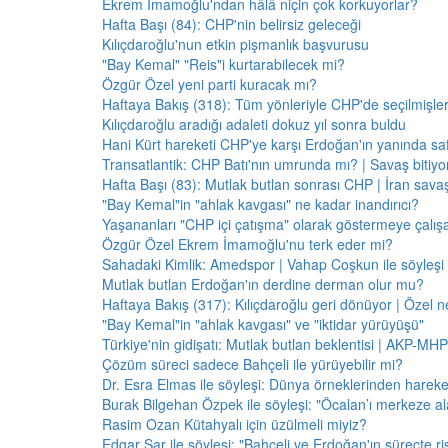
Ekrem İmamoğlu'ndan hâlâ niçin çok korkuyorlar?
Hafta Başı (84): CHP'nin belirsiz geleceği
Kılıçdaroğlu'nun etkin pişmanlık başvurusu
"Bay Kemal" "Reis"i kurtarabilecek mi?
Özgür Özel yeni parti kuracak mı?
Haftaya Bakış (318): Tüm yönleriyle CHP'de seçilmişle
Kılıçdaroğlu aradığı adaleti dokuz yıl sonra buldu
Hani Kürt hareketi CHP'ye karşı Erdoğan'ın yanında saf
Transatlantik: CHP Batı'nın umrunda mı? | Savaş bitiy
Hafta Başı (83): Mutlak butlan sonrası CHP | İran savaş
"Bay Kemal"in "ahlak kavgası" ne kadar inandırıcı?
Yaşananları "CHP içi çatışma" olarak göstermeye çalış
Özgür Özel Ekrem İmamoğlu'nu terk eder mi?
Sahadaki Kimlik: Amedspor | Vahap Coşkun ile söyleşi
Mutlak butlan Erdoğan'ın derdine derman olur mu?
Haftaya Bakış (317): Kılıçdaroğlu geri dönüyor | Özel 
"Bay Kemal"in "ahlak kavgası" ve "iktidar yürüyüşü"
Türkiye'nin gidişatı: Mutlak butlan beklentisi | AKP-MHP
Çözüm süreci sadece Bahçeli ile yürüyebilir mi?
Dr. Esra Elmas ile söyleşi: Dünya örneklerinden hareke
Burak Bilgehan Özpek ile söyleşi: "Öcalan’ı merkeze ala
Rasim Ozan Kütahyalı için üzülmeli miyiz?
Edgar Şar ile söyleşi: "Bahçeli ve Erdoğan'ın süreçte risk