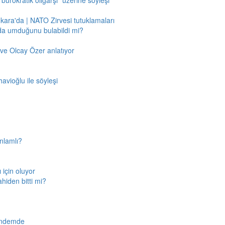
"bürokratik oligarşi" üzerine söyleşi
nkara'da | NATO Zirvesi tutuklamaları
'da umduğunu bulabildi mi?
ve Olcay Özer anlatıyor
avioğlu ile söyleşi
nlamlı?
için oluyor
ahiden bitti mi?
gündemde