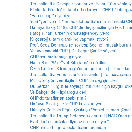
Transatlantik: Cevapsız sorular ve riskler: Tüm yönler
Kimler tarihin doğru tarafında duruyor: CHP Lüleburga
"Baba ocağı" diye diye...
Yeni "yerli ve milli" muhalefet partisi olma yolundaki C
Haftaya Bakış (319): CHP’de değişimciler için tercih z
Fatoş Pınar Türker'in onuru işkenceyi yendi
Kılıçdaroğlu tam olarak ne yapmak istiyor?
Prof. Seda Demiralp ile söyleşi: Seçmen mutlak butla
Yol ayrımındaki CHP | Dr. Edgar Şar ile söyleşi
CHP son hız kopuşa gidiyor
Hafta Başı (85): Özel-Kılıçdaroğlu düellosu
Özel'den ileri, Kılıçdaroğlu'ndan geri adım | Uzman konu
Transatlantik: Ermenistan'da seçimler | İran savaşınd
Milli Görüş'ün yenilikçileri, CHP'nin değişimcileri
Dr. Serkan Turgut ile söyleşi: İzmirliler niçin kaygılı, ö
Ve Bahçeli de Kılıçdaroğlu dedi
CHP'de taraflar anlaşabilir mi?
Haftaya Bakış (319): CHP krizi sürüyor
Hüseyin Çelik ve Figen Çalıkuşu "Adalet Hemen Şimdi!" 
Transatlantik: Trump-Netanyahu gerilimi | NATO'nun g
Evet, tarihe tanıklık ediyoruz da ne oluyor?
CHP'nin tarihi grup toplantısının ardından