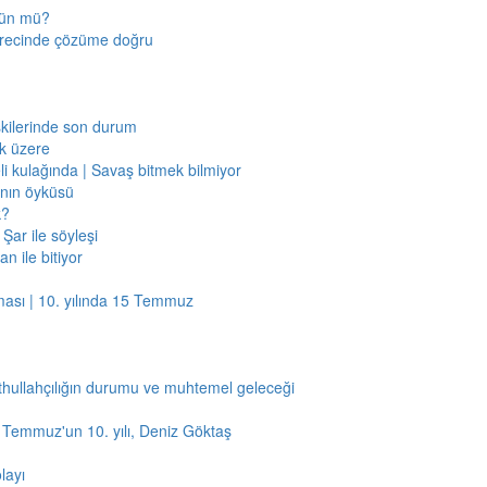
mkün mü?
sürecinde çözüme doğru
işkilerinde son durum
ak üzere
li kulağında | Savaş bitmek bilmiyor
jının öyküsü
k?
Şar ile söyleşi
n ile bitiyor
ması | 10. yılında 15 Temmuz
thullahçılığın durumu ve muhtemel geleceği
5 Temmuz'un 10. yılı, Deniz Göktaş
layı