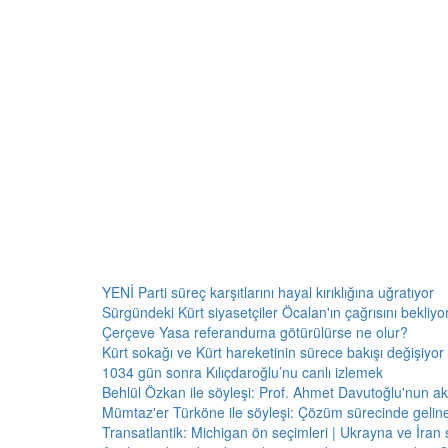
YENİ Parti süreç karşıtlarını hayal kırıklığına uğratıyor
Sürgündeki Kürt siyasetçiler Öcalan'ın çağrısını bekliyor:
Çerçeve Yasa referanduma götürülürse ne olur?
Kürt sokağı ve Kürt hareketinin sürece bakışı değişiyor 
1034 gün sonra Kılıçdaroğlu’nu canlı izlemek
Behlül Özkan ile söyleşi: Prof. Ahmet Davutoğlu'nun a
Mümtaz'er Türköne ile söyleşi: Çözüm sürecinde gelin
Transatlantik: Michigan ön seçimleri | Ukrayna ve İran 