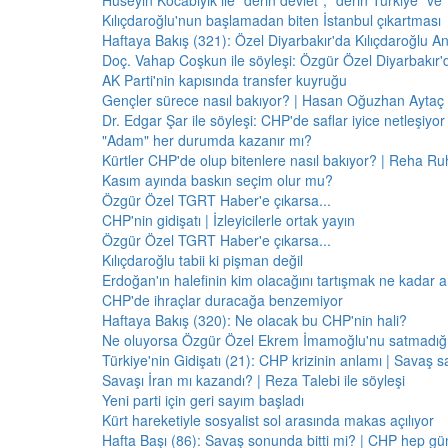
Hüseyin Kocabıyık ile "derin devlet", "derin Türkiye" ve 
Kılıçdaroğlu'nun başlamadan biten İstanbul çıkartması
Haftaya Bakış (321): Özel Diyarbakır'da Kılıçdaroğlu A
Doç. Vahap Coşkun ile söyleşi: Özgür Özel Diyarbakır
AK Parti'nin kapısında transfer kuyruğu
Gençler sürece nasıl bakıyor? | Hasan Oğuzhan Aytaç 
Dr. Edgar Şar ile söyleşi: CHP'de saflar iyice netleşiyor
"Adam" her durumda kazanır mı?
Kürtler CHP'de olup bitenlere nasıl bakıyor? | Reha Ruh
Kasım ayında baskın seçim olur mu?
Özgür Özel TGRT Haber'e çıkarsa...
CHP'nin gidişatı | İzleyicilerle ortak yayın
Özgür Özel TGRT Haber'e çıkarsa...
Kılıçdaroğlu tabii ki pişman değil
Erdoğan'ın halefinin kim olacağını tartışmak ne kadar a
CHP'de ihraçlar duracağa benzemiyor
Haftaya Bakış (320): Ne olacak bu CHP'nin hali?
Ne oluyorsa Özgür Özel Ekrem İmamoğlu'nu satmadığı 
Türkiye'nin Gidişatı (21): CHP krizinin anlamı | Savaş s
Savaşı İran mı kazandı? | Reza Talebi ile söyleşi
Yeni parti için geri sayım başladı
Kürt hareketiyle sosyalist sol arasında makas açılıyor
Hafta Başı (86): Savaş sonunda bitti mi? | CHP hep 