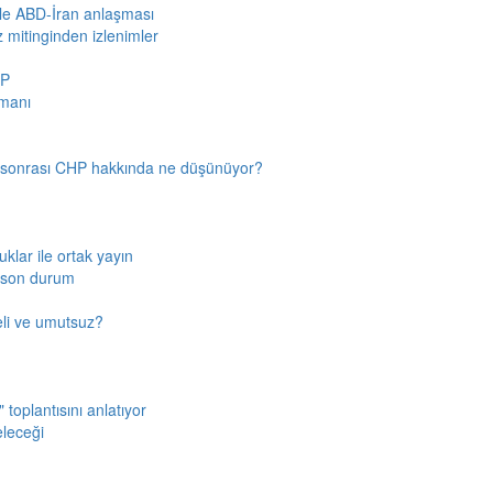
iyle ABD-İran anlaşması
z mitinginden izlenimler
HP
amanı
n sonrası CHP hakkında ne düşünüyor?
klar ile ortak yayın
a son durum
fkeli ve umutsuz?
toplantısını anlatıyor
eleceği