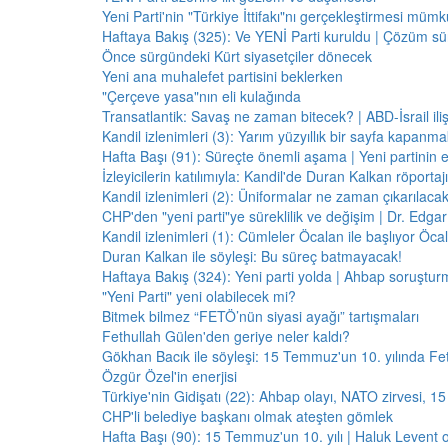
Yeni Parti'nin "Türkiye İttifakı"nı gerçekleştirmesi mü
Haftaya Bakış (325): Ve YENİ Parti kuruldu | Çözüm 
Önce sürgündeki Kürt siyasetçiler dönecek
Yeni ana muhalefet partisini beklerken
"Çerçeve yasa"nın eli kulağında
Transatlantik: Savaş ne zaman bitecek? | ABD-İsrail il
Kandil izlenimleri (3): Yarım yüzyıllık bir sayfa kapanm
Hafta Başı (91): Süreçte önemli aşama | Yeni partinin e
İzleyicilerin katılımıyla: Kandil'de Duran Kalkan röporta
Kandil izlenimleri (2): Üniformalar ne zaman çıkarılaca
CHP'den "yeni parti"ye süreklilik ve değişim | Dr. Edgar 
Kandil izlenimleri (1): Cümleler Öcalan ile başlıyor Öcala
Duran Kalkan ile söyleşi: Bu süreç batmayacak!
Haftaya Bakış (324): Yeni parti yolda | Ahbap soruştur
"Yeni Parti" yeni olabilecek mi?
Bitmek bilmez “FETÖ’nün siyasi ayağı” tartışmaları
Fethullah Gülen'den geriye neler kaldı?
Gökhan Bacık ile söyleşi: 15 Temmuz'un 10. yılında Fe
Özgür Özel'in enerjisi
Türkiye'nin Gidişatı (22): Ahbap olayı, NATO zirvesi, 1
CHP'li belediye başkanı olmak ateşten gömlek
Hafta Başı (90): 15 Temmuz'un 10. yılı | Haluk Levent o