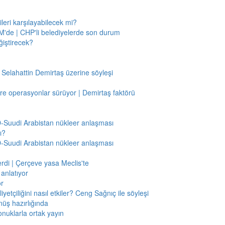
leri karşılayabilecek mi?
'de | CHP'li belediyelerde son durum
ğiştirecek?
 Selahattin Demirtaş üzerine söyleşi
re operasyonlar sürüyor | Demirtaş faktörü
BD-Suudi Arabistan nükleer anlaşması
ı?
BD-Suudi Arabistan nükleer anlaşması
verdi | Çerçeve yasa Meclis'te
anlatıyor
or
etçiliğini nasıl etkiler? Ceng Sağnıç ile söyleşi
nüş hazırlığında
onuklarla ortak yayın