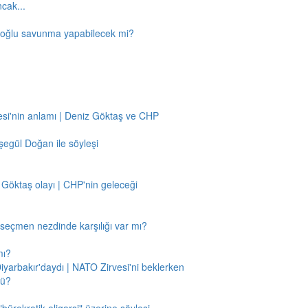
ncak...
amoğlu savunma yapabilecek mi?
si'nin anlamı | Deniz Göktaş ve CHP
egül Doğan ile söyleşi
 Göktaş olayı | CHP'nin geleceği
n seçmen nezdinde karşılığı var mı?
mı?
Diyarbakır'daydı | NATO Zirvesi'ni beklerken
mü?