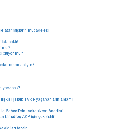
rle atanmışların mücadelesi
 tutacaktı!
or mu?
ı bitiyor mu?
anlar ne amaçlıyor?
ne yapacak?
 ilişkisi | Halk TV'de yaşananların anlamı
tle Bahçeli'nin mekanizma önerileri
n bir süreç AKP için çok riskli"
 algıları farklı"