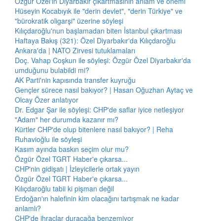
Özgür Özel'in Diyarbakır çıkartmasının anlam ve önemi
Hüseyin Kocabıyık ile "derin devlet", "derin Türkiye" ve
"bürokratik oligarşi" üzerine söyleşi
Kılıçdaroğlu'nun başlamadan biten İstanbul çıkartması
Haftaya Bakış (321): Özel Diyarbakır'da Kılıçdaroğlu
Ankara'da | NATO Zirvesi tutuklamaları
Doç. Vahap Coşkun ile söyleşi: Özgür Özel Diyarbakır'da
umduğunu bulabildi mi?
AK Parti'nin kapısında transfer kuyruğu
Gençler sürece nasıl bakıyor? | Hasan Oğuzhan Aytaç ve
Olcay Özer anlatıyor
Dr. Edgar Şar ile söyleşi: CHP'de saflar iyice netleşiyor
"Adam" her durumda kazanır mı?
Kürtler CHP'de olup bitenlere nasıl bakıyor? | Reha
Ruhavioğlu ile söyleşi
Kasım ayında baskın seçim olur mu?
Özgür Özel TGRT Haber'e çıkarsa...
CHP'nin gidişatı | İzleyicilerle ortak yayın
Özgür Özel TGRT Haber'e çıkarsa...
Kılıçdaroğlu tabii ki pişman değil
Erdoğan'ın halefinin kim olacağını tartışmak ne kadar
anlamlı?
CHP'de ihraçlar duracağa benzemiyor