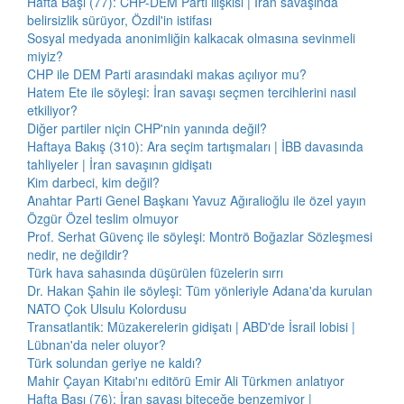
Hafta Başı (77): CHP-DEM Parti ilişkisi | İran savaşında
belirsizlik sürüyor, Özdil'in istifası
Sosyal medyada anonimliğin kalkacak olmasına sevinmeli
miyiz?
CHP ile DEM Parti arasındaki makas açılıyor mu?
Hatem Ete ile söyleşi: İran savaşı seçmen tercihlerini nasıl
etkiliyor?
Diğer partiler niçin CHP'nin yanında değil?
Haftaya Bakış (310): Ara seçim tartışmaları | İBB davasında
tahliyeler | İran savaşının gidişatı
Kim darbeci, kim değil?
Anahtar Parti Genel Başkanı Yavuz Ağıralioğlu ile özel yayın
Özgür Özel teslim olmuyor
Prof. Serhat Güvenç ile söyleşi: Montrö Boğazlar Sözleşmesi
nedir, ne değildir?
Türk hava sahasında düşürülen füzelerin sırrı
Dr. Hakan Şahin ile söyleşi: Tüm yönleriyle Adana'da kurulan
NATO Çok Ulsulu Kolordusu
Transatlantik: Müzakerelerin gidişatı | ABD'de İsrail lobisi |
Lübnan'da neler oluyor?
Türk solundan geriye ne kaldı?
Mahir Çayan Kitabı'nı editörü Emir Ali Türkmen anlatıyor
Hafta Başı (76): İran savaşı biteceğe benzemiyor |