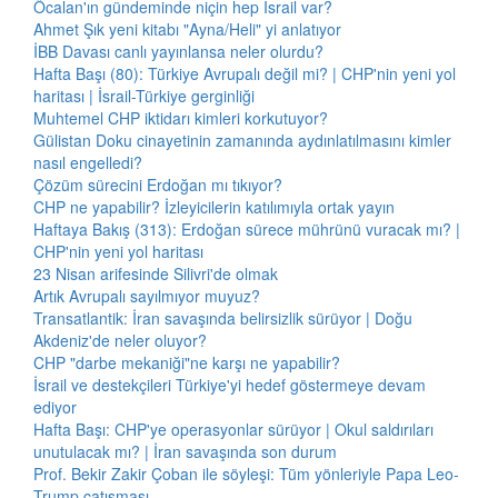
Öcalan'ın gündeminde niçin hep İsrail var?
Ahmet Şık yeni kitabı "Ayna/Heli" yi anlatıyor
İBB Davası canlı yayınlansa neler olurdu?
Hafta Başı (80): Türkiye Avrupalı değil mi? | CHP'nin yeni yol
haritası | İsrail-Türkiye gerginliği
Muhtemel CHP iktidarı kimleri korkutuyor?
Gülistan Doku cinayetinin zamanında aydınlatılmasını kimler
nasıl engelledi?
Çözüm sürecini Erdoğan mı tıkıyor?
CHP ne yapabilir? İzleyicilerin katılımıyla ortak yayın
Haftaya Bakış (313): Erdoğan sürece mührünü vuracak mı? |
CHP'nin yeni yol haritası
23 Nisan arifesinde Silivri'de olmak
Artık Avrupalı sayılmıyor muyuz?
Transatlantik: İran savaşında belirsizlik sürüyor | Doğu
Akdeniz'de neler oluyor?
CHP "darbe mekaniği"ne karşı ne yapabilir?
İsrail ve destekçileri Türkiye'yi hedef göstermeye devam
ediyor
Hafta Başı: CHP'ye operasyonlar sürüyor | Okul saldırıları
unutulacak mı? | İran savaşında son durum
Prof. Bekir Zakir Çoban ile söyleşi: Tüm yönleriyle Papa Leo-
Trump çatışması