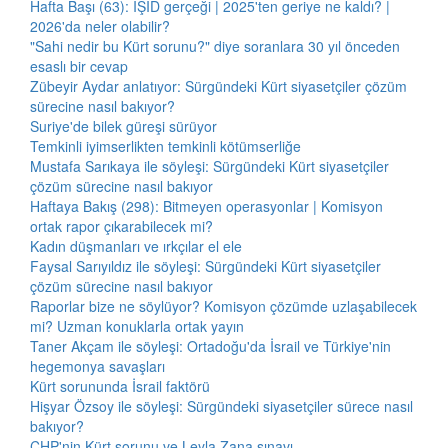
Hafta Başı (63): IŞİD gerçeği | 2025'ten geriye ne kaldı? |
2026'da neler olabilir?
"Sahi nedir bu Kürt sorunu?" diye soranlara 30 yıl önceden
esaslı bir cevap
Zübeyir Aydar anlatıyor: Sürgündeki Kürt siyasetçiler çözüm
sürecine nasıl bakıyor?
Suriye'de bilek güreşi sürüyor
Temkinli iyimserlikten temkinli kötümserliğe
Mustafa Sarıkaya ile söyleşi: Sürgündeki Kürt siyasetçiler
çözüm sürecine nasıl bakıyor
Haftaya Bakış (298): Bitmeyen operasyonlar | Komisyon
ortak rapor çıkarabilecek mi?
Kadın düşmanları ve ırkçılar el ele
Faysal Sarıyıldız ile söyleşi: Sürgündeki Kürt siyasetçiler
çözüm sürecine nasıl bakıyor
Raporlar bize ne söylüyor? Komisyon çözümde uzlaşabilecek
mi? Uzman konuklarla ortak yayın
Taner Akçam ile söyleşi: Ortadoğu'da İsrail ve Türkiye'nin
hegemonya savaşları
Kürt sorununda İsrail faktörü
Hişyar Özsoy ile söyleşi: Sürgündeki siyasetçiler sürece nasıl
bakıyor?
CHP'nin Kürt sorunu ve Leyla Zana sınavı