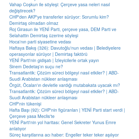
Vahap Coşkun ile söyleşi: Çerçeve yasa neleri nasıl
değiştirecek?
CHP'den AKP'ye transferler sürüyor: Sorumlu kim?
Demirtaş olmadan olmaz
Roj Girasun ile YENİ Parti, çerçeve yasa, DEM Parti ve
Selahattin Demirtaş üzerine söyleşi
Hoca'nın parti siyasetine vedası
Haftaya Bakış (326): Davutoğlu'nun vedası | Belediyelere
operasyonlar sürüyor | Demirtaş faktörü
YENİ Parti'nin gidişatı | İzleyicilerle ortak yayın
Sinem Dedetaş'ın suçu ne?
Transatlantik: Çözüm süreci bölgeyi nasıl etkiler? | ABD-
Suudi Arabistan nükleer anlaşması
Örgüt, Öcalan'ın devletle vardığı mutabakata uyacak mı?
Transatlantik: Çözüm süreci bölgeyi nasıl etkiler? | ABD-
Suudi Arabistan nükleer anlaşması
CHP'nin tükenişi
Hafta Başı (92): CHP'nin figüranları | YENİ Parti start verdi |
Çerçeve yasa Meclis'te
YENİ Parti'nin yol haritası: Genel Sekreter Yunus Emre
anlatıyor
Süreç karşıtlarına acı haber: Engeller teker teker aşılıyor