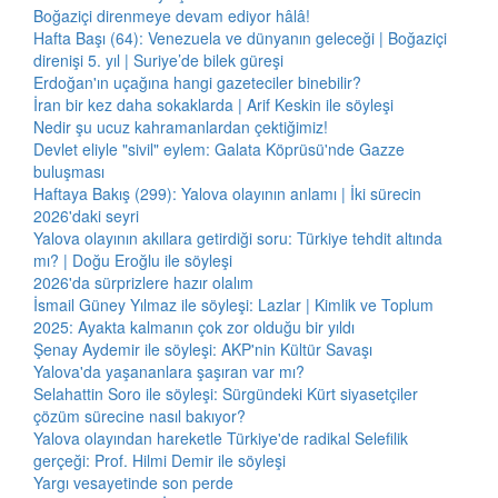
Boğaziçi direnmeye devam ediyor hâlâ!
Hafta Başı (64): Venezuela ve dünyanın geleceği | Boğaziçi
direnişi 5. yıl | Suriye’de bilek güreşi
Erdoğan'ın uçağına hangi gazeteciler binebilir?
İran bir kez daha sokaklarda | Arif Keskin ile söyleşi
Nedir şu ucuz kahramanlardan çektiğimiz!
Devlet eliyle "sivil" eylem: Galata Köprüsü'nde Gazze
buluşması
Haftaya Bakış (299): Yalova olayının anlamı | İki sürecin
2026'daki seyri
Yalova olayının akıllara getirdiği soru: Türkiye tehdit altında
mı? | Doğu Eroğlu ile söyleşi
2026'da sürprizlere hazır olalım
İsmail Güney Yılmaz ile söyleşi: Lazlar | Kimlik ve Toplum
2025: Ayakta kalmanın çok zor olduğu bir yıldı
Şenay Aydemir ile söyleşi: AKP'nin Kültür Savaşı
Yalova'da yaşananlara şaşıran var mı?
Selahattin Soro ile söyleşi: Sürgündeki Kürt siyasetçiler
çözüm sürecine nasıl bakıyor?
Yalova olayından hareketle Türkiye'de radikal Selefilik
gerçeği: Prof. Hilmi Demir ile söyleşi
Yargı vesayetinde son perde