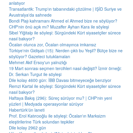
anlatıyor
Transatlantik: Trump'ın tabanındaki çözülme | IŞİD Suriye ve
Avustralya'da sahnede
Bondi Plajı kahramanı Ahmed el Ahmed bize ne söylüyor?
CHP'nin önü açık mı? Muzaffer Ayhan Kara ile söyleşi
Sibel Yiğitalp ile söyleşi: Sürgündeki Kürt siyasetçiler sürece
nasıl bakıyor?
Öcalan olunca zor, Öcalan olmayınca imkansız
Türkiye'nin Gidişatı (15): Nerden çıktı bu Yeşil? Bütçe bize ne
söylüyor? Gazeteci tutuklamaları
Mehmet Akif Ersoy'un yalnızlığı
19 Mart sonrası seçmen tercihleri nasıl değişti? İzmir örneği:
Dr. Serkan Turgut ile söyleşi
Dile kolay 4600 gün: İBB Davası bitmeyeceğe benziyor
Remzi Kartal ile söyleşi: Sürgündeki Kürt siyasetçiler sürece
nasıl bakıyor?
Haftaya Bakış (296): Süreç sürüyor mu? | CHP'nin yeni
yüzleri | Medyada operasyonlar sürüyor
Habertürk'ün laneti
Prof. Erol Katırcıoğlu ile söyleşi: Öcalan'ın Marksizm
eleştirilerine Türk solundan tepkiler
Dile kolay 2962 gün