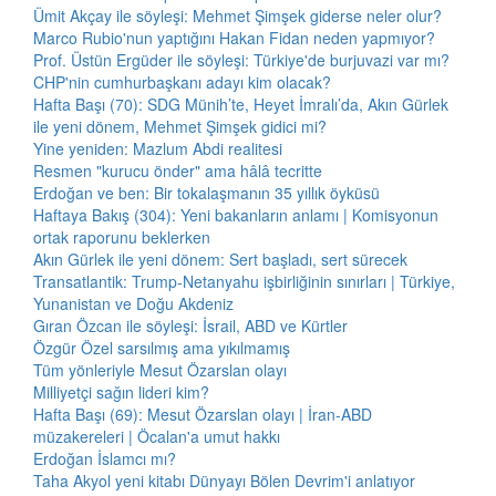
Ümit Akçay ile söyleşi: Mehmet Şimşek giderse neler olur?
Marco Rubio'nun yaptığını Hakan Fidan neden yapmıyor?
Prof. Üstün Ergüder ile söyleşi: Türkiye'de burjuvazi var mı?
CHP'nin cumhurbaşkanı adayı kim olacak?
Hafta Başı (70): SDG Münih’te, Heyet İmralı’da, Akın Gürlek
ile yeni dönem, Mehmet Şimşek gidici mi?
Yine yeniden: Mazlum Abdi realitesi
Resmen "kurucu önder" ama hâlâ tecritte
Erdoğan ve ben: Bir tokalaşmanın 35 yıllık öyküsü
Haftaya Bakış (304): Yeni bakanların anlamı | Komisyonun
ortak raporunu beklerken
Akın Gürlek ile yeni dönem: Sert başladı, sert sürecek
Transatlantik: Trump-Netanyahu işbirliğinin sınırları | Türkiye,
Yunanistan ve Doğu Akdeniz
Gıran Özcan ile söyleşi: İsrail, ABD ve Kürtler
Özgür Özel sarsılmış ama yıkılmamış
Tüm yönleriyle Mesut Özarslan olayı
Milliyetçi sağın lideri kim?
Hafta Başı (69): Mesut Özarslan olayı | İran-ABD
müzakereleri | Öcalan'a umut hakkı
Erdoğan İslamcı mı?
Taha Akyol yeni kitabı Dünyayı Bölen Devrim'i anlatıyor