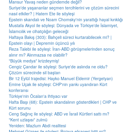
Mansur Yavaş neden gündemde değil?
Suriye'de yaşananlar seçmen tercihlerini ve çözüm sürecini
nasıl etkiler? | Hatem Ete ile söyleşi
Epstein skandalı ve Noam Chomsky'nin yarattığı hayal kırıklığı
Mustafa Akyol ile söyleşi: Dünyada ve Türkiye'de İslamiyet,
İslamcılık ve cihatçılığın geleceği
Haftaya Bakış (303): Bahçeli süreci kurtarabilecek mi? |
Epstein olayı | Depremin üçüncü yılı
Reza Talebi ile söyleşi: İran-ABD görüşmelerinden sonuç
alınır mı? Alınmazsa ne olabilir?
"Büyük medya" krizdeymiş!
Cengiz Çandar ile söyleşi: Suriye'de aslında ne oldu?
Çözüm sürecinde sil baştan
Bir 12 Eylül trajedisi: Hayko Manuel Eldemir (Yergetyan)
Emine Uçak ile söyleşi: CHP'nin yankı uyandıran Kürt
konferansı
Türkiye'nin Öcalan'a ihtiyacı var
Hafta Başı (68): Epstein skandalının gösterdikleri | CHP ve
Kürt sorunu
Ceng Sağnıç ile söyleşi: ABD ve İsrail Kürtleri sattı mı?
"Kent uzlaşısı" zulmü
Yeniden: Mazlum Abdi realitesi
Mehmet Gürses ile söyleşi: Rojava efsanesi bitti mi?