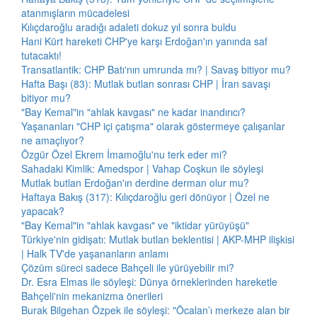
atanmışların mücadelesi
Kılıçdaroğlu aradığı adaleti dokuz yıl sonra buldu
Hani Kürt hareketi CHP'ye karşı Erdoğan'ın yanında saf
tutacaktı!
Transatlantik: CHP Batı'nın umrunda mı? | Savaş bitiyor mu?
Hafta Başı (83): Mutlak butlan sonrası CHP | İran savaşı
bitiyor mu?
"Bay Kemal"in "ahlak kavgası" ne kadar inandırıcı?
Yaşananları "CHP içi çatışma" olarak göstermeye çalışanlar
ne amaçlıyor?
Özgür Özel Ekrem İmamoğlu'nu terk eder mi?
Sahadaki Kimlik: Amedspor | Vahap Coşkun ile söyleşi
Mutlak butlan Erdoğan'ın derdine derman olur mu?
Haftaya Bakış (317): Kılıçdaroğlu geri dönüyor | Özel ne
yapacak?
"Bay Kemal"in "ahlak kavgası" ve "iktidar yürüyüşü"
Türkiye'nin gidişatı: Mutlak butlan beklentisi | AKP-MHP ilişkisi
| Halk TV'de yaşananların anlamı
Çözüm süreci sadece Bahçeli ile yürüyebilir mi?
Dr. Esra Elmas ile söyleşi: Dünya örneklerinden hareketle
Bahçeli'nin mekanizma önerileri
Burak Bilgehan Özpek ile söyleşi: "Öcalan’ı merkeze alan bir