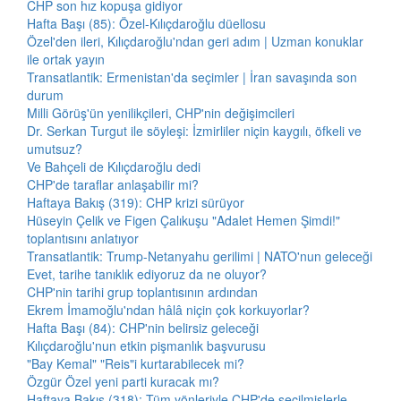
CHP son hız kopuşa gidiyor
Hafta Başı (85): Özel-Kılıçdaroğlu düellosu
Özel'den ileri, Kılıçdaroğlu'ndan geri adım | Uzman konuklar
ile ortak yayın
Transatlantik: Ermenistan'da seçimler | İran savaşında son
durum
Milli Görüş'ün yenilikçileri, CHP'nin değişimcileri
Dr. Serkan Turgut ile söyleşi: İzmirliler niçin kaygılı, öfkeli ve
umutsuz?
Ve Bahçeli de Kılıçdaroğlu dedi
CHP'de taraflar anlaşabilir mi?
Haftaya Bakış (319): CHP krizi sürüyor
Hüseyin Çelik ve Figen Çalıkuşu "Adalet Hemen Şimdi!"
toplantısını anlatıyor
Transatlantik: Trump-Netanyahu gerilimi | NATO'nun geleceği
Evet, tarihe tanıklık ediyoruz da ne oluyor?
CHP'nin tarihi grup toplantısının ardından
Ekrem İmamoğlu'ndan hâlâ niçin çok korkuyorlar?
Hafta Başı (84): CHP'nin belirsiz geleceği
Kılıçdaroğlu'nun etkin pişmanlık başvurusu
"Bay Kemal" "Reis"i kurtarabilecek mi?
Özgür Özel yeni parti kuracak mı?
Haftaya Bakış (318): Tüm yönleriyle CHP'de seçilmişlerle