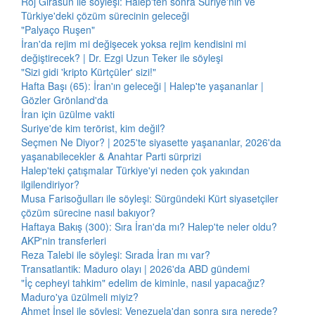
Roj Girasun ile söyleşi: Halep'ten sonra Suriye'nin ve
Türkiye'deki çözüm sürecinin geleceği
"Palyaço Ruşen"
İran'da rejim mi değişecek yoksa rejim kendisini mi
değiştirecek? | Dr. Ezgi Uzun Teker ile söyleşi
"Sizi gidi 'kripto Kürtçüler' sizi!"
Hafta Başı (65): İran'ın geleceği | Halep'te yaşananlar |
Gözler Grönland'da
İran için üzülme vakti
Suriye'de kim terörist, kim değil?
Seçmen Ne Diyor? | 2025'te siyasette yaşananlar, 2026'da
yaşanabilecekler & Anahtar Parti sürprizi
Halep'teki çatışmalar Türkiye'yi neden çok yakından
ilgilendiriyor?
Musa Farisoğulları ile söyleşi: Sürgündeki Kürt siyasetçiler
çözüm sürecine nasıl bakıyor?
Haftaya Bakış (300): Sıra İran'da mı? Halep'te neler oldu?
AKP'nin transferleri
Reza Talebi ile söyleşi: Sırada İran mı var?
Transatlantik: Maduro olayı | 2026'da ABD gündemi
"İç cepheyi tahkim" edelim de kiminle, nasıl yapacağız?
Maduro'ya üzülmeli miyiz?
Ahmet İnsel ile söyleşi: Venezuela'dan sonra sıra nerede?