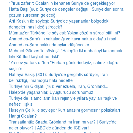
"Pirus zaferi": Öcalan'ın kehaneti Suriye de gerçekleşiyor
Hafta Başı (66): Suriye'de dengeler değişti | Suriye'den sonra
çözüm sürecinin geleceği
Arif Keskin ile söyleşi: Suriye'de yaşananlar bölgedeki
dengeleri nasıl değiştirecek?
Mümtaz'er Türköne ile söyleşi: Yoksa çözüm süreci bitti mi?
Ahmed eş-Şara'nın yakaladığı ve kaçırmakta olduğu fırsat
Ahmed eş-Şara hakkında aykırı düşünceler
Mehmet Gürses ile söyleşi: "Halep'te iki mahalleyi kazanmak
için Kürtleri kaybetme riski"
"Ya sev ya terk et"ten "Furkan günlerindeyiz, safınızı doğru
seçin"e
Haftaya Bakış (301): Suriye'de gerginlik sürüyor, İran
belirsizliği, İmamoğlu hâlâ hedefte
Türkiye'nin Gidişatı (16): Venezuela, İran, Grönland...
Halep'de yaşananlar, Uyuşturucu sorunumuz
Türkiye'de İslamcıların İran rejimiyle yıllara yayılan "aşk ve
nefret" ilişkisi
Hüseyin Çelik ile söyleşi: "Kürt anasını görmesin" politikaları
Hangi Öcalan?
Transatlantik: Sırada Grönland mı İran mı var? | Suriye'de
neler oluyor? | ABD'de gündemde ICE var!