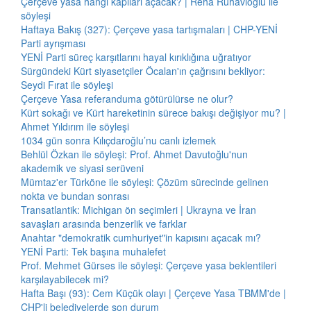
Çerçeve yasa hangi kapıları açacak? | Reha Ruhavioğlu ile
söyleşi
Haftaya Bakış (327): Çerçeve yasa tartışmaları | CHP-YENİ
Parti ayrışması
YENİ Parti süreç karşıtlarını hayal kırıklığına uğratıyor
Sürgündeki Kürt siyasetçiler Öcalan'ın çağrısını bekliyor:
Seydi Fırat ile söyleşi
Çerçeve Yasa referanduma götürülürse ne olur?
Kürt sokağı ve Kürt hareketinin sürece bakışı değişiyor mu? |
Ahmet Yıldırım ile söyleşi
1034 gün sonra Kılıçdaroğlu’nu canlı izlemek
Behlül Özkan ile söyleşi: Prof. Ahmet Davutoğlu'nun
akademik ve siyasi serüveni
Mümtaz'er Türköne ile söyleşi: Çözüm sürecinde gelinen
nokta ve bundan sonrası
Transatlantik: Michigan ön seçimleri | Ukrayna ve İran
savaşları arasında benzerlik ve farklar
Anahtar "demokratik cumhuriyet"in kapısını açacak mı?
YENİ Parti: Tek başına muhalefet
Prof. Mehmet Gürses ile söyleşi: Çerçeve yasa beklentileri
karşılayabilecek mi?
Hafta Başı (93): Cem Küçük olayı | Çerçeve Yasa TBMM'de |
CHP'li belediyelerde son durum