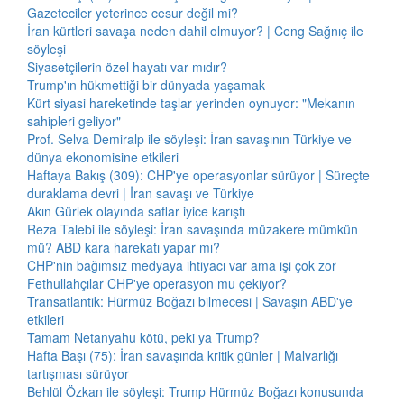
Gazeteciler yeterince cesur değil mi?
İran kürtleri savaşa neden dahil olmuyor? | Ceng Sağnıç ile
söyleşi
Siyasetçilerin özel hayatı var mıdır?
Trump'ın hükmettiği bir dünyada yaşamak
Kürt siyasi hareketinde taşlar yerinden oynuyor: "Mekanın
sahipleri geliyor"
Prof. Selva Demiralp ile söyleşi: İran savaşının Türkiye ve
dünya ekonomisine etkileri
Haftaya Bakış (309): CHP'ye operasyonlar sürüyor | Süreçte
duraklama devri | İran savaşı ve Türkiye
Akın Gürlek olayında saflar iyice karıştı
Reza Talebi ile söyleşi: İran savaşında müzakere mümkün
mü? ABD kara harekatı yapar mı?
CHP'nin bağımsız medyaya ihtiyacı var ama işi çok zor
Fethullahçılar CHP'ye operasyon mu çekiyor?
Transatlantik: Hürmüz Boğazı bilmecesi | Savaşın ABD'ye
etkileri
Tamam Netanyahu kötü, peki ya Trump?
Hafta Başı (75): İran savaşında kritik günler | Malvarlığı
tartışması sürüyor
Behlül Özkan ile söyleşi: Trump Hürmüz Boğazı konusunda