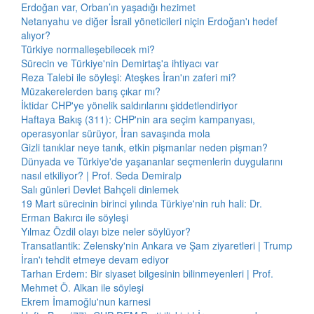
Erdoğan var, Orban’ın yaşadığı hezimet
Netanyahu ve diğer İsrail yöneticileri niçin Erdoğan'ı hedef
alıyor?
Türkiye normalleşebilecek mi?
Sürecin ve Türkiye'nin Demirtaş'a ihtiyacı var
Reza Talebi ile söyleşi: Ateşkes İran'ın zaferi mi?
Müzakerelerden barış çıkar mı?
İktidar CHP'ye yönelik saldırılarını şiddetlendiriyor
Haftaya Bakış (311): CHP'nin ara seçim kampanyası,
operasyonlar sürüyor, İran savaşında mola
Gizli tanıklar neye tanık, etkin pişmanlar neden pişman?
Dünyada ve Türkiye'de yaşananlar seçmenlerin duygularını
nasıl etkiliyor? | Prof. Seda Demiralp
Salı günleri Devlet Bahçeli dinlemek
19 Mart sürecinin birinci yılında Türkiye'nin ruh hali: Dr.
Erman Bakırcı ile söyleşi
Yılmaz Özdil olayı bize neler söylüyor?
Transatlantik: Zelensky'nin Ankara ve Şam ziyaretleri | Trump
İran'ı tehdit etmeye devam ediyor
Tarhan Erdem: Bir siyaset bilgesinin bilinmeyenleri | Prof.
Mehmet Ö. Alkan ile söyleşi
Ekrem İmamoğlu'nun karnesi