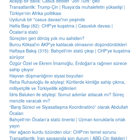
Acayip bir dava: Casus dediler "Jön Türk" çıktı
Transatlantik: Trump-Çin | Rusya'da muhalefetin yükselişi |
Türkiye'nin Afrika politikası
Uyduruk bir "casus davası"nın peşinde
Hafta Başı (82): CHP'ye kuşatma | Casusluk davası |
Öcalan'a statü
Süreçten geri dönüş yok mu sahiden?
Burcu Köksal'ın AKP'ye katılacak olmasının düşündürdükleri
Haftaya Bakış (315): Bahçeli'nin statü çıkışı | CHP'ye kuşatma
sürüyor
Özgür Özel ve Ekrem İmamoğlu, Erdoğan'a rağmen sürece
sahip çıkıyor
Hayvan düşmanlığının siyasi boyutları
Reha Ruhavioğlu ile söyleşi: Kürtlerde kimliğe sahip çıkma,
milliyetçilik ve Türkiyelilik eğilimleri
İdris Baluken ile söyleşi: Somut adımlar atılacak mı? Süreç
menzile varacak mı?
“Barış Süreci ve Siyasallaşma Koordinatörü” olarak Abdullah
Öcalan
Bahçeli'nin Öcalan'a statü önerisi | Uzman konuklarla ortak
yayın
Her ağacın kurdu özünden olur: CHP'nin temel sorunu
Transatlantik: İran savaşında son durum | ABD-Çin ilişkileri |