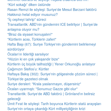
“Kürt sokağı” diken üstünde
Rasan Remzi ile söyleşi: Suriye'de Mesut Barzani faktörü
Hakkınızı helal ediyor musunuz?
"İç cepheyi tahrip" süreci
Transatlantik: ABD’nin gündemini ICE belirliyor | Suriye’de
anlaşma oluyor mu?
"Biraz da siyaset konuşalım!"
"Kürtlerin acısı, Türklerin zaferi"
Hafta Başı (67): Suriye Türkiye'nin gündemini belirlemeyi
sürdürüyor
Öcalan'ın liderliği sarsılıyor
"Hüzün ki en çok yakışandır bize"
Kürtlerin üç büyük talihsizliği | Yener Orkunoğlu anlatıyor
Çağımızın Sisifos’u: Kürtler
Haftaya Bakış (302): Suriye'nin gölgesinde çözüm süreci |
Türkiye'de gazeteci olmak
Suriye dersleri: "Krala yaslanmayın, düşersiniz"
Öcalan uyarmıştı: "Sonumuz Gazze gibi olur"
Transtlantik: Suriye'de ABD faktörü | Grönland'ın belirsiz
geleceği
Ümit Fırat ile söyleşi: Tarih boyunca Kürtlerin statü arayışları
Suriye'nin ortaya çıkardığı Kürt milliyetçiliğinin krizi