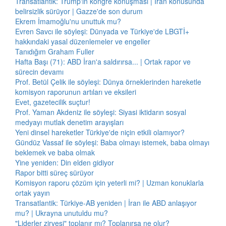
Transatlantik: Trump'ın kongre konuşması | İran konusunda
belirsizlik sürüyor | Gazze'de son durum
Ekrem İmamoğlu'nu unuttuk mu?
Evren Savcı ile söyleşi: Dünyada ve Türkiye'de LBGTİ+
hakkındaki yasal düzenlemeler ve engeller
Tanıdığım Graham Fuller
Hafta Başı (71): ABD İran'a saldırırsa... | Ortak rapor ve
sürecin devamı
Prof. Betül Çelik ile söyleşi: Dünya örneklerinden hareketle
komisyon raporunun artıları ve eksileri
Evet, gazetecilik suçtur!
Prof. Yaman Akdeniz ile söyleşi: Siyasi iktidarın sosyal
medyayı mutlak denetim arayışları
Yeni dinsel hareketler Türkiye'de niçin etkili olamıyor?
Gündüz Vassaf ile söyleşi: Baba olmayı istemek, baba olmayı
beklemek ve baba olmak
Yine yeniden: Din elden gidiyor
Rapor bitti süreç sürüyor
Komisyon raporu çözüm için yeterli mi? | Uzman konuklarla
ortak yayın
Transatlantik: Türkiye-AB yeniden | İran ile ABD anlaşıyor
mu? | Ukrayna unutuldu mu?
"Liderler zirvesi" toplanır mı? Toplanırsa ne olur?