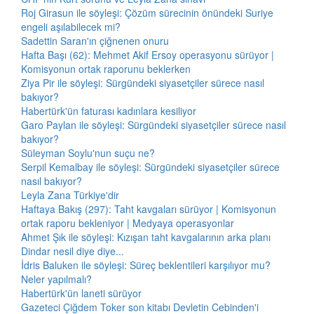
Roj Girasun ile söyleşi: Çözüm sürecinin önündeki Suriye
engeli aşılabilecek mi?
Sadettin Saran'ın çiğnenen onuru
Hafta Başı (62): Mehmet Akif Ersoy operasyonu sürüyor |
Komisyonun ortak raporunu beklerken
Ziya Pir ile söyleşi: Sürgündeki siyasetçiler sürece nasıl
bakıyor?
Habertürk'ün faturası kadınlara kesiliyor
Garo Paylan ile söyleşi: Sürgündeki siyasetçiler sürece nasıl
bakıyor?
Süleyman Soylu'nun suçu ne?
Serpil Kemalbay ile söyleşi: Sürgündeki siyasetçiler sürece
nasıl bakıyor?
Leyla Zana Türkiye'dir
Haftaya Bakış (297): Taht kavgaları sürüyor | Komisyonun
ortak raporu bekleniyor | Medyaya operasyonlar
Ahmet Şık ile söyleşi: Kızışan taht kavgalarının arka planı
Dindar nesil diye diye...
İdris Baluken ile söyleşi: Süreç beklentileri karşılıyor mu?
Neler yapılmalı?
Habertürk'ün laneti sürüyor
Gazeteci Çiğdem Toker son kitabı Devletin Cebinden'i