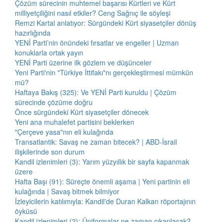
Çözüm sürecinin muhtemel başarısı Kürtleri ve Kürt
milliyetçiliğini nasıl etkiler? Ceng Sağnıç ile söyleşi
Remzi Kartal anlatıyor: Sürgündeki Kürt siyasetçiler dönüş
hazırlığında
YENİ Parti’nin önündeki fırsatlar ve engeller | Uzman
konuklarla ortak yayın
YENİ Parti üzerine ilk gözlem ve düşünceler
Yeni Parti'nin "Türkiye İttifakı"nı gerçekleştirmesi mümkün
mü?
Haftaya Bakış (325): Ve YENİ Parti kuruldu | Çözüm
sürecinde çözüme doğru
Önce sürgündeki Kürt siyasetçiler dönecek
Yeni ana muhalefet partisini beklerken
"Çerçeve yasa"nın eli kulağında
Transatlantik: Savaş ne zaman bitecek? | ABD-İsrail
ilişkilerinde son durum
Kandil izlenimleri (3): Yarım yüzyıllık bir sayfa kapanmak
üzere
Hafta Başı (91): Süreçte önemli aşama | Yeni partinin eli
kulağında | Savaş bitmek bilmiyor
İzleyicilerin katılımıyla: Kandil'de Duran Kalkan röportajının
öyküsü
Kandil izlenimleri (2): Üniformalar ne zaman çıkarılacak?