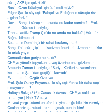
süreç AKP için çok riskli"
Rasim Ozan Kütahyalı için üzülmeli miyiz?
Edgar Şar ile söyleşi: "Bahçeli ve Erdoğan'ın süreçte risk
algıları farklı"
Devlet Bahçeli süreç konusunda ne kadar samimi? | Prof.
Mehmet Gürses ile söyleşi
Transatlantik: Trump Çin'de ne umdu ne buldu? | Hürmüz
Boğazı bilmecesi
Selahattin Demirtaş'ı bir rahat bırakmıyorlar!
Bahçeli'nin süreç için mekanizma önerileri | Uzman konuklar
ile ortak yayın
Cemaatlerden geriye ne kaldı?
CHP'ye yönelik topyekun savaş üzerine bazı gözlemler
Amberin Zaman ile söyleşi: "Suriye Kürtleri kazanımlarını
korumanın Şam'dan geçtiğini kavradı"
Evet, hedefte Özgür Özel var
Prof. Şule Özsoy Boyunsuz ile söyleşi: Yoksa bir daha seçim
olmayacak mı?
Haftaya Bakış (316): Casusluk davası | CHP'ye saldırılar
tırmanıyor | Halk TV olayı
Mevcut yargı sistemi en ufak bir iyimserliğe bile izin vermiyor
Öcalan artık gazetecilere konuşmalı, ben talibim!