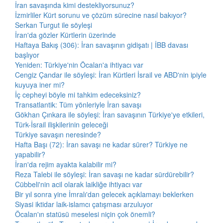
İran savaşında kimi destekliyorsunuz?
İzmirliler Kürt sorunu ve çözüm sürecine nasıl bakıyor?
Serkan Turgut ile söyleşi
İran'da gözler Kürtlerin üzerinde
Haftaya Bakış (306): İran savaşının gidişatı | İBB davası
başlıyor
Yeniden: Türkiye'nin Öcalan'a ihtiyacı var
Cengiz Çandar ile söyleşi: İran Kürtleri İsrail ve ABD'nin ipiyle
kuyuya iner mi?
İç cepheyi böyle mi tahkim edeceksiniz?
Transatlantik: Tüm yönleriyle İran savaşı
Gökhan Çınkara ile söyleşi: İran savaşının Türkiye'ye etkileri,
Türk-İsrail ilişkilerinin geleceği
Türkiye savaşın neresinde?
Hafta Başı (72): İran savaşı ne kadar sürer? Türkiye ne
yapabilir?
İran'da rejim ayakta kalabilir mi?
Reza Talebi ile söyleşi: İran savaşı ne kadar sürdürebilir?
Cübbeli'nin acil olarak laikliğe ihtiyacı var
Bir yıl sonra yine İmralı'dan gelecek açıklamayı beklerken
Siyasi iktidar laik-islamcı çatışması arzuluyor
Öcalan'ın statüsü meselesi niçin çok önemli?