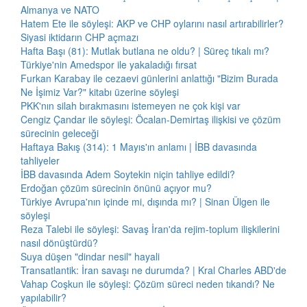
Almanya ve NATO
Hatem Ete ile söyleşi: AKP ve CHP oylarını nasıl artırabilirler?
Siyasi iktidarın CHP açmazı
Hafta Başı (81): Mutlak butlana ne oldu? | Süreç tıkalı mı?
Türkiye'nin Amedspor ile yakaladığı fırsat
Furkan Karabay ile cezaevi günlerini anlattığı "Bizim Burada
Ne İşimiz Var?" kitabı üzerine söyleşi
PKK'nın silah bırakmasını istemeyen ne çok kişi var
Cengiz Çandar ile söyleşi: Öcalan-Demirtaş ilişkisi ve çözüm
sürecinin geleceği
Haftaya Bakış (314): 1 Mayıs'ın anlamı | İBB davasında
tahliyeler
İBB davasında Adem Soytekin niçin tahliye edildi?
Erdoğan çözüm sürecinin önünü açıyor mu?
Türkiye Avrupa'nın içinde mi, dışında mı? | Sinan Ülgen ile
söyleşi
Reza Talebi ile söyleşi: Savaş İran'da rejim-toplum ilişkilerini
nasıl dönüştürdü?
Suya düşen "dindar nesil" hayali
Transatlantik: İran savaşı ne durumda? | Kral Charles ABD'de
Vahap Coşkun ile söyleşi: Çözüm süreci neden tıkandı? Ne
yapılabilir?