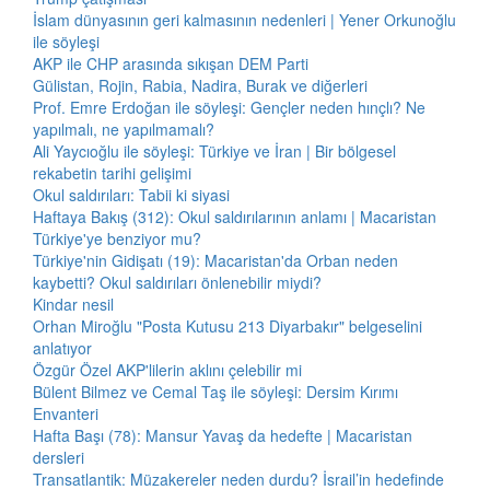
İslam dünyasının geri kalmasının nedenleri | Yener Orkunoğlu
ile söyleşi
AKP ile CHP arasında sıkışan DEM Parti
Gülistan, Rojin, Rabia, Nadira, Burak ve diğerleri
Prof. Emre Erdoğan ile söyleşi: Gençler neden hınçlı? Ne
yapılmalı, ne yapılmamalı?
Ali Yaycıoğlu ile söyleşi: Türkiye ve İran | Bir bölgesel
rekabetin tarihi gelişimi
Okul saldırıları: Tabii ki siyasi
Haftaya Bakış (312): Okul saldırılarının anlamı | Macaristan
Türkiye'ye benziyor mu?
Türkiye'nin Gidişatı (19): Macaristan'da Orban neden
kaybetti? Okul saldırıları önlenebilir miydi?
Kindar nesil
Orhan Miroğlu "Posta Kutusu 213 Diyarbakır" belgeselini
anlatıyor
Özgür Özel AKP'lilerin aklını çelebilir mi
Bülent Bilmez ve Cemal Taş ile söyleşi: Dersim Kırımı
Envanteri
Hafta Başı (78): Mansur Yavaş da hedefte | Macaristan
dersleri
Transatlantik: Müzakereler neden durdu? İsrail’in hedefinde