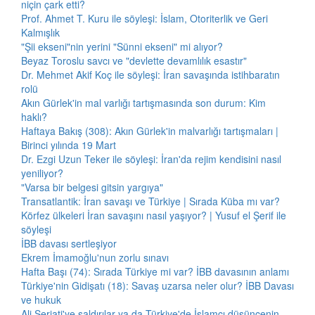
niçin çark etti?
Prof. Ahmet T. Kuru ile söyleşi: İslam, Otoriterlik ve Geri
Kalmışlık
"Şii ekseni"nin yerini "Sünni ekseni" mi alıyor?
Beyaz Toroslu savcı ve "devlette devamlılık esastır"
Dr. Mehmet Akif Koç ile söyleşi: İran savaşında istihbaratın
rolü
Akın Gürlek'in mal varlığı tartışmasında son durum: Kim
haklı?
Haftaya Bakış (308): Akın Gürlek'in malvarlığı tartışmaları |
Birinci yılında 19 Mart
Dr. Ezgi Uzun Teker ile söyleşi: İran'da rejim kendisini nasıl
yeniliyor?
"Varsa bir belgesi gitsin yargıya"
Transatlantik: İran savaşı ve Türkiye | Sırada Küba mı var?
Körfez ülkeleri İran savaşını nasıl yaşıyor? | Yusuf el Şerif ile
söyleşi
İBB davası sertleşiyor
Ekrem İmamoğlu'nun zorlu sınavı
Hafta Başı (74): Sırada Türkiye mi var? İBB davasının anlamı
Türkiye'nin Gidişatı (18): Savaş uzarsa neler olur? İBB Davası
ve hukuk
Ali Şeriati'ye saldırılar ya da Türkiye'de İslamcı düşüncenin