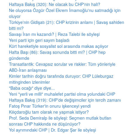
Haftaya Bakış (320): Ne olacak bu CHP'nin hali?
Ne oluyorsa Özgür Özel Ekrem İmamoğlu'nu satmadığı için
oluyor
Türkiye'nin Gidişatı (21): CHP krizinin anlamı | Savaş sahiden
bitti mi?
Savaşı İran mı kazandı? | Reza Talebi ile söyleşi
Yeni parti için geri sayım başladı
Kürt hareketiyle sosyalist sol arasında makas açılıyor
Hafta Başı (86): Savaş sonunda bitti mi? | CHP hep
gündemde
Transatlantik: Cevapsız sorular ve riskler: Tüm yönleriyle
ABD-İran anlaşması
Kimler tarihin doğru tarafında duruyor: CHP Lüleburgaz
mitinginden izlenimler
"Baba ocağı" diye diye...
Yeni "yerli ve milli" muhalefet partisi olma yolundaki CHP
Haftaya Bakış (319): CHP’de değişimciler için tercih zamanı
Fatoş Pınar Türker'in onuru işkenceyi yendi
Kılıçdaroğlu tam olarak ne yapmak istiyor?
Prof. Seda Demiralp ile söyleşi: Seçmen mutlak butlan
sonrası CHP hakkında ne düşünüyor?
Yol ayrımındaki CHP | Dr. Edgar Şar ile söyleşi