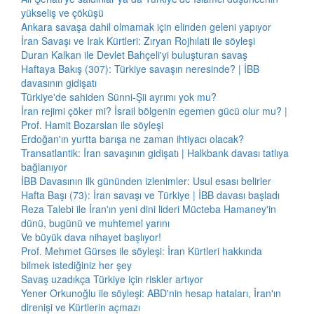
yükseliş ve çöküşü
Ankara savaşa dahil olmamak için elinden geleni yapıyor
İran Savaşı ve Irak Kürtleri: Zıryan Rojhılati ile söyleşi
Duran Kalkan ile Devlet Bahçeli'yi buluşturan savaş
Haftaya Bakış (307): Türkiye savaşın neresinde? | İBB
davasının gidişatı
Türkiye'de sahiden Sünni-Şii ayrımı yok mu?
İran rejimi çöker mi? İsrail bölgenin egemen gücü olur mu? |
Prof. Hamit Bozarslan ile söyleşi
Erdoğan'ın yurtta barışa ne zaman ihtiyacı olacak?
Transatlantik: İran savaşının gidişatı | Halkbank davası tatlıya
bağlanıyor
İBB Davasının ilk gününden izlenimler: Usul esası belirler
Hafta Başı (73): İran savaşı ve Türkiye | İBB davası başladı
Reza Talebi ile İran'ın yeni dini lideri Mücteba Hamaney'in
dünü, bugünü ve muhtemel yarını
Ve büyük dava nihayet başlıyor!
Prof. Mehmet Gürses ile söyleşi: İran Kürtleri hakkında
bilmek istediğiniz her şey
Savaş uzadıkça Türkiye için riskler artıyor
Yener Orkunoğlu ile söyleşi: ABD'nin hesap hataları, İran'ın
direnişi ve Kürtlerin açmazı