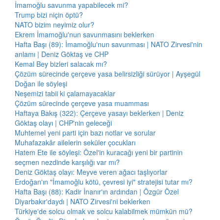
İmamoğlu savunma yapabilecek mi?
Trump bizi niçin öptü?
NATO bizim neyimiz olur?
Ekrem İmamoğlu'nun savunmasını beklerken
Hafta Başı (89): İmamoğlu'nun savunması | NATO Zirvesi'nin
anlamı | Deniz Göktaş ve CHP
Kemal Bey bizleri salacak mı?
Çözüm sürecinde çerçeve yasa belirsizliği sürüyor | Ayşegül
Doğan ile söyleşi
Neşemizi tabii ki çalamayacaklar
Çözüm sürecinde çerçeve yasa muamması
Haftaya Bakış (322): Çerçeve yasayı beklerken | Deniz
Göktaş olayı | CHP'nin geleceği
Muhtemel yeni parti için bazı notlar ve sorular
Muhafazakâr ailelerin seküler çocukları
Hatem Ete ile söyleşi: Özel'in kuracağı yeni bir partinin
seçmen nezdinde karşılığı var mı?
Deniz Göktaş olayı: Meyve veren ağacı taşlıyorlar
Erdoğan'ın "İmamoğlu kötü, çevresi iyi" stratejisi tutar mı?
Hafta Başı (88): Kadir İnanır'ın ardından | Özgür Özel
Diyarbakır'daydı | NATO Zirvesi'ni beklerken
Türkiye'de solcu olmak ve solcu kalabilmek mümkün mü?