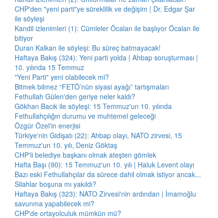
CHP'den "yeni parti"ye süreklilik ve değişim | Dr. Edgar Şar
ile söyleşi
Kandil izlenimleri (1): Cümleler Öcalan ile başlıyor Öcalan ile
bitiyor
Duran Kalkan ile söyleşi: Bu süreç batmayacak!
Haftaya Bakış (324): Yeni parti yolda | Ahbap soruşturması |
10. yılında 15 Temmuz
"Yeni Parti" yeni olabilecek mi?
Bitmek bilmez “FETÖ’nün siyasi ayağı” tartışmaları
Fethullah Gülen'den geriye neler kaldı?
Gökhan Bacık ile söyleşi: 15 Temmuz'un 10. yılında
Fethullahçılığın durumu ve muhtemel geleceği
Özgür Özel'in enerjisi
Türkiye'nin Gidişatı (22): Ahbap olayı, NATO zirvesi, 15
Temmuz'un 10. yılı, Deniz Göktaş
CHP'li belediye başkanı olmak ateşten gömlek
Hafta Başı (90): 15 Temmuz'un 10. yılı | Haluk Levent olayı
Bazı eski Fethullahçılar da sürece dahil olmak istiyor ancak...
Silahlar boşuna mı yakıldı?
Haftaya Bakış (323): NATO Zirvesi'nin ardından | İmamoğlu
savunma yapabilecek mi?
CHP'de ortayolculuk mümkün mü?